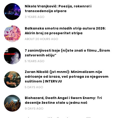
Nikola Vranjković: Poezija, rokenrol i
transcedencija otpora
3 YEARS AGO
Balkanska smotra mladih strip autora 2026:
Akirin broj za prosperitet stripa
ABOUT 20 HOURS AGO
7 zanimljivosti koje (ni)ste znali o filmu „Širom
zatvorenih očiju“
5 YEARS AGO
Zoran Nikolić (jst mnml): Minimalizam nije
odricanje od izraza, već potraga za njegovom
suštinom | INTERVJU
5 DAYS AGO
Biohazard, Death Angel i Sworn Enemy: Tri
decenije žestine stale u jednu noć
9 DAYS AGO