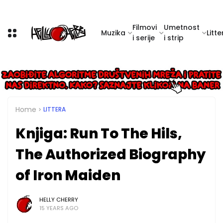
Filmovi
Umetnost
Muzika
Litte
i serije
i strip
Home
LITTERA
Knjiga: Run To The Hils,
The Authorized Biography
of Iron Maiden
HELLY CHERRY
15 YEARS AGO