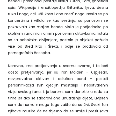
benda, i preko noći postaje Biblija, Kuran, Tora, gnostički
spisi, Wikipedija i enciklopedija Britanika, lijeva, desna
ruka i noga, oči, uši, kosa i ono međ' noga. Nosila se po
koncertima i vitlala se kao svetinja, sa ponosom se
pokazivala kao majica benda, visila je podjednako po
školskim rancima i crnim poslovnim aktovkama, listala
se sa pobožnim divljenjem, postala je objekat požude
više od Bred Pita i Šreka, i bolje se prodavala od
pornografskih časopisa.
Naravno, ima pretjerivanja u svemu ovome, i to baš
dosta pretjerivanja, jer su Iron Maiden – uspješan,
nevjerovatno aktivan i odlučan bend - postali
personifikacija svih dječijih maštarija i neostvarenih
vizija svakog fana, i, ja barem, sam donekle u redu sa
time jer ako se zaboravi ono unutrašnje dijete, uvjeren
sam da nema mnogo toga zašto da se živi. Svaki fan
njihove muzike će neizbježno da se smije i preslušava