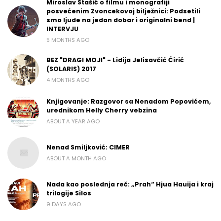
Miroslav Stašić o filmu i monografiji
posvećenim Zvoncekovoj bilježnici: Podsetili
smo ljude na jedan dobar i originalni bend |
INTERVJU
5 MONTHS AGO
BEZ "DRAGI MOJI" - Lidija Jelisavčić Ćirić
(SOLARIS) 2017
4 MONTHS AGO
Knjigovanje: Razgovor sa Nenadom Popovićem,
urednikom Helly Cherry vebzina
ABOUT A YEAR AGO
Nenad Smiljković: CIMER
ABOUT A MONTH AGO
Nada kao poslednja reč: „Prah“ Hjua Hauija i kraj
trilogije Silos
9 DAYS AGO