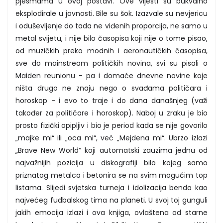
pjesmama u ovoj postavi. Ove vijesti su bukvalno
eksplodirale u javnosti. Bile su šok. Izazvale su nevjericu
i oduševljenje do tada ne viđenih proporcija, ne samo u
metal svijetu, i nije bilo časopisa koji nije o tome pisao,
od muzičkih preko modnih i aeronautičkih časopisa,
sve do mainstream političkih novina, svi su pisali o
Maiden reunionu - pa i domaće dnevne novine koje
ništa drugo ne znaju nego o svađama političara i
horoskop - i evo to traje i do dana današnjeg (važi
također za političare i horoskop). Naboj u zraku je bio
prosto fizički opipljiv i bio je period kada se nije govorilo
„majke mi“ ili „oca mi“, već „Mejdena mi“. Ubrzo izlazi
„Brave New World“ koji automatski zauzima jednu od
najvažnijih pozicija u diskografiji bilo kojeg samo
priznatog metalca i betonira se na svim mogućim top
listama. Slijedi svjetska turneja i idolizacija benda kao
najvećeg fudbalskog tima na planeti. U svoj toj gunguli
jakih emocija izlazi i ova knjiga, ovlaštena od starne