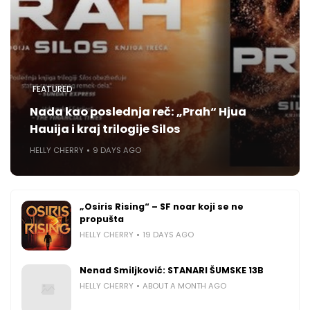
FEATURED
Nada kao poslednja reč: „Prah“ Hjua
Hauija i kraj trilogije Silos
HELLY CHERRY
9 DAYS AGO
„Osiris Rising“ – SF noar koji se ne
propušta
HELLY CHERRY
19 DAYS AGO
Nenad Smiljković: STANARI ŠUMSKE 13B
HELLY CHERRY
ABOUT A MONTH AGO