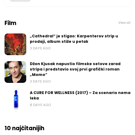
Film
View all
„Cathedral“ je stigao: Karpenterov strip u
prodaji, album stiže u petak
3 DAYS AGO
Džon Kjusak napustio filmske setove zarad
stripa i predstavio svoj prvi grafički roman
„Momo“
3 DAYS AGO
A CURE FOR WELLNESS (2017) – Za scenario nema
leka
8 DAYS AGO
10 najčitanijih