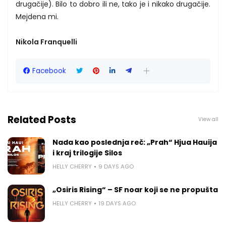
drugačije). Bilo to dobro ili ne, tako je i nikako drugačije.
Mejdena mi.
Nikola Franquelli
Facebook
Related Posts
View all
Nada kao poslednja reč: „Prah“ Hjua Hauija
i kraj trilogije Silos
HELLY CHERRY
9 DAYS AGO
„Osiris Rising“ – SF noar koji se ne propušta
HELLY CHERRY
19 DAYS AGO