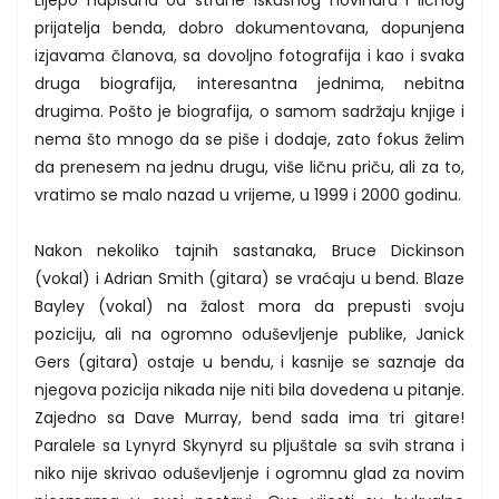
prijatelja benda, dobro dokumentovana, dopunjena
izjavama članova, sa dovoljno fotografija i kao i svaka
druga biografija, interesantna jednima, nebitna
drugima. Pošto je biografija, o samom sadržaju knjige i
nema što mnogo da se piše i dodaje, zato fokus želim
da prenesem na jednu drugu, više ličnu priču, ali za to,
vratimo se malo nazad u vrijeme, u 1999 i 2000 godinu.
Nakon nekoliko tajnih sastanaka, Bruce Dickinson
(vokal) i Adrian Smith (gitara) se vraćaju u bend. Blaze
Bayley (vokal) na žalost mora da prepusti svoju
poziciju, ali na ogromno oduševljenje publike, Janick
Gers (gitara) ostaje u bendu, i kasnije se saznaje da
njegova pozicija nikada nije niti bila dovedena u pitanje.
Zajedno sa Dave Murray, bend sada ima tri gitare!
Paralele sa Lynyrd Skynyrd su pljuštale sa svih strana i
niko nije skrivao oduševljenje i ogromnu glad za novim