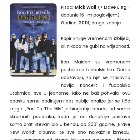
Pisac:
Mick Wall
(+
Dave Ling
-
dopunio 16-im poglavljem)
Godina:
2001
, drugo izdanje
Papir knjige vremenom izblijedi,
ali nikada ne gubi na vrijednosti.
Iron Maiden su vremenom
postali kao fudbalski tim. Oni se
obožavaju, za njih se masovno
navija. Koncert i fudbalska
utakmica, sve u jednome. Iako ne baš pohvala, ovu
opasku samo dodirujem bez dublje analize jer se tiče
knjige. „Run To The Hils“ je biografija benda, od samih
skromnih početaka, kada je od današnje postave
samo brat Stevan bio u bendu, do 2001 godine, „Brave
New World“ albuma, te sve ono najvažnije između.
Lijepo napisana od strane iskusnog novinara i ličnog