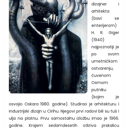
dizajner i
arhitekta
(bavi se
enterijerom)
H. R. Giger
(1940)
najpoznatiji je
po svom
umetničkom
ostvarenju,
čuvenom
Osmom
putniku
(kojim je
osvojio Oskara 1980. godine). Studirao je arhitekturu i
industrijski dizajn u Cirihu. Njegovi prvi radovi bili su tuš i
ulja na platnu. Prvu samostalnu izložbu imao je 1966.
godine. Krajem sedamdesetih otkriva prskalicu