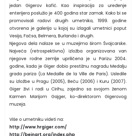
jedan Gigerov kafić. Kao inspiracija za uređenje
enterijera poslužio je 400 godina star zamak. Kako bi se
promovisali radovi drugih umetnika, 1999. godine
otvorena je galerija u kojoj su izlagali umetnici poput
Vesija, Fačsa, Belmera, Burlanda i drugih.
Njegova dela nalaze se u muzejima širom Švajcarske.
Najveća (retrospektivna) izložba organizovana van
njegove rodne zemlje upriličena je u Parizu 2004.
godine, kada je Giger dobio prestižnu nagradu Medalju
grada pariza (La Medaille de la Ville de Paris). Usledile
su izložbe u Pragu (2005), Beču (2006) i Kuru (2007).
Giger živi i radi u Cirihu, zajedno sa svojom ženom
Karmen Marijom Gajger, ko-direktorom Gigerovog
muzeja.
Više o umetniku videti na:
http://www.hrgiger.com/
http://beinart.org/index.php