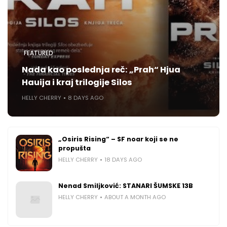
FEATURED
Nada kao poslednja reč: „Prah“ Hjua
Hauija i kraj trilogije Silos
HELLY CHERRY
8 DAYS AGO
„Osiris Rising“ – SF noar koji se ne
propušta
HELLY CHERRY
18 DAYS AGO
Nenad Smiljković: STANARI ŠUMSKE 13B
HELLY CHERRY
ABOUT A MONTH AGO