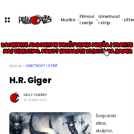
Filmovi
Umetnost
Muzika
Litte
i serije
i strip
Home
UMETNOST I STRIP
H.R. Giger
HELLY CHERRY
15 YEARS AGO
Švajcarski
slikar,
skulptor,