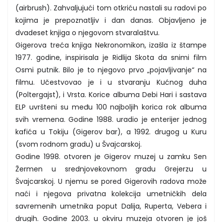
(airbrush). Zahvaljujući tom otkriću nastali su radovi po
kojima je prepoznatljiv i dan danas. Objavljeno je
dvadeset knjiga o njegovom stvaralaštvu.
Gigerova treća knjiga Nekronomikon, izašla iz štampe
1977. godine, inspirisala je Ridlija Skota da snimi film
Osmi putnik. Bilo je to njegovo prvo „pojavljivanje“ na
filmu. Učestvovao je i u stvaranju Kućnog duha
(Poltergajst), i Vrsta. Korice albuma Debi Hari i sastava
ELP uvršteni su među 100 najboljih korica rok albuma
svih vremena. Godine 1988. uradio je enterijer jednog
kafića u Tokiju (Gigerov bar), a 1992. drugog u Kuru
(svom rodnom gradu) u Švajcarskoj.
Godine 1998. otvoren je Gigerov muzej u zamku Sen
Žermen u srednjovekovnom gradu Grejerzu u
Švajcarskoj. U njemu se pored Gigerovih radova može
naći i njegova privatna kolekcija umetničkih dela
savremenih umetnika poput Dalija, Ruperta, Vebera i
drugih. Godine 2003. u okviru muzeja otvoren je još