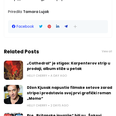
Priredila
Tamara Lujak
Facebook
Related Posts
View all
„Cathedral“ je stigao: Karpenterov strip u
prodaji, album stiže u petak
HELLY CHERRY
A DAY AGO
Džon Kjusak napustio filmske setove zarad
stripa i predstavio svoj prvi grafički roman
„Momo“
HELLY CHERRY
2 DAYS AGO
Pre „Britanske invazije“ bili su „Šokovi