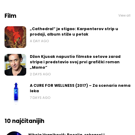
Film
View all
„Cathedral“ je stigao: Karpenterov strip u
prodaji, album stiže u petak
A DAY AGO
Džon Kjusak napustio filmske setove zarad
stripa i predstavio svoj prvi grafički roman
„Momo“
2 DAYS AGO
A CURE FOR WELLNESS (2017) – Za scenario nema
leka
7 DAYS AGO
10 najčitanijih
Nikola Vranjković: Poezija, rokenrol i