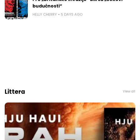
budućnosti“
HELLY CHERRY
5 DAYS AGO
Littera
View all