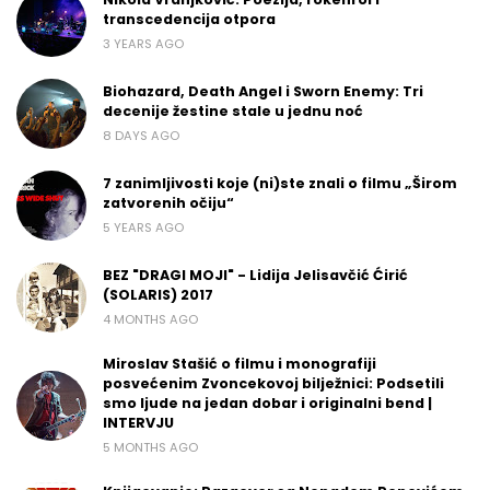
transcedencija otpora
3 YEARS AGO
Biohazard, Death Angel i Sworn Enemy: Tri
decenije žestine stale u jednu noć
8 DAYS AGO
7 zanimljivosti koje (ni)ste znali o filmu „Širom
zatvorenih očiju“
5 YEARS AGO
BEZ "DRAGI MOJI" - Lidija Jelisavčić Ćirić
(SOLARIS) 2017
4 MONTHS AGO
Miroslav Stašić o filmu i monografiji
posvećenim Zvoncekovoj bilježnici: Podsetili
smo ljude na jedan dobar i originalni bend |
INTERVJU
5 MONTHS AGO