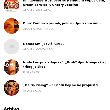
Knjigovanje: Razgovor sa Nenadom Popovićem,
urednikom Helly Cherry vebzina
ABOUT A YEAR AGO
Dina: Roman o prirodi, politici i ljudskom umu
ABOUT A MONTH AGO
Nenad Smiljković: CIMER
ABOUT A MONTH AGO
Nada kao poslednja reč: „Prah“ Hjua Hauija i kraj
trilogije Silos
8 DAYS AGO
„Osiris Rising“ – SF noar koji se ne propušta
18 DAYS AGO
Arhiva