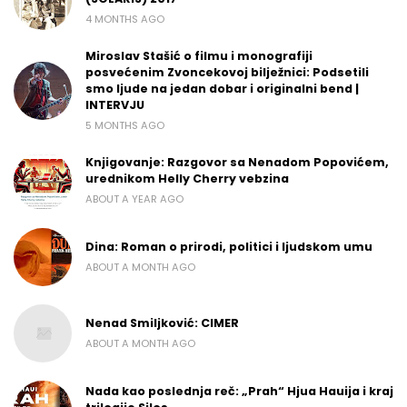
4 MONTHS AGO
Miroslav Stašić o filmu i monografiji
posvećenim Zvoncekovoj bilježnici: Podsetili
smo ljude na jedan dobar i originalni bend |
INTERVJU
5 MONTHS AGO
Knjigovanje: Razgovor sa Nenadom Popovićem,
urednikom Helly Cherry vebzina
ABOUT A YEAR AGO
Dina: Roman o prirodi, politici i ljudskom umu
ABOUT A MONTH AGO
Nenad Smiljković: CIMER
ABOUT A MONTH AGO
Nada kao poslednja reč: „Prah“ Hjua Hauija i kraj