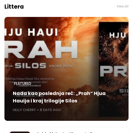
Littera
View all
FEATURED
Nada kao poslednja reč: „Prah“ Hjua
Hauija i kraj trilogije Silos
HELLY CHERRY
8 DAYS AGO