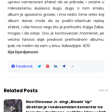
upravo nameravani efekat-da se prikrade, i ostane u
mikrosistemu slušaoca dugo, dugo. U tom smislu,
album je apsolutno grower, i ima nešto čime retko koji
album danas može da se podiči-višestruki replay
efekat, i više hitova nego što je prethodni, Knjiga Žalbe,
mogao i da sanja. Ovo je kontroverzan momenat, jer
većina fanova daje prednost prethodnom albumu.
Ipak, ne mislim da sam u krivu. Nabavljajte. 9/10
Ilija Djurdjanovic
Facebook
Related Posts
View all
Novi Dinosaur Jr. singl „Blowin' Up“
direktan je i nedvosmislen komentar na