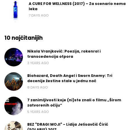
A CURE FOR WELLNESS (2017) – Za scenario nema
leka
7 DAYS AGO
10 najčitanijih
Nikola Vranjković: Poezija, rokenrol i
transcedencija otpora
3 YEARS AGO
Biohazard, Death Angel i Sworn Enemy: Tri
decenije žestine stale u jednu noć
8 DAYS AGO
7 zanimljivosti koje (ni)ste znali o filmu „Širom
zatvorenih očiju“
5 YEARS AGO
BEZ "DRAGI MOJI" - Lidija Jelisavčić Ćirić
(SOLARIS) 2017