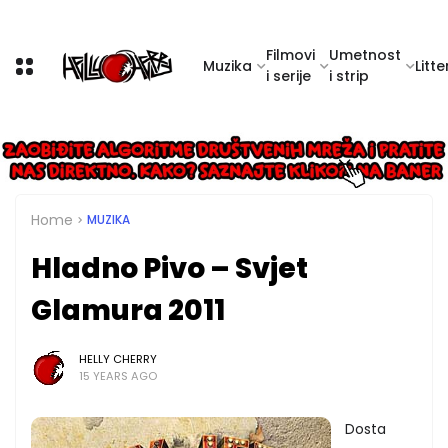
Filmovi
Umetnost
Muzika
Litte
i serije
i strip
Home
MUZIKA
Hladno Pivo – Svjet
Glamura 2011
HELLY CHERRY
15 YEARS AGO
Dosta