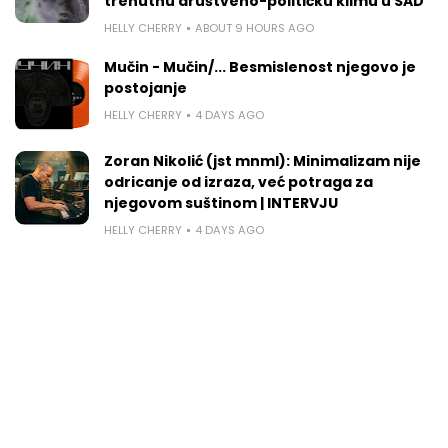
trenutnu društveno-političku klimu u SAD
HELLY CHERRY
ABOUT 9 HOURS AGO
Mučin - Mučin/... Besmislenost njegovo je
postojanje
HELLY CHERRY
4 DAYS AGO
Zoran Nikolić (jst mnml): Minimalizam nije
odricanje od izraza, već potraga za
njegovom suštinom | INTERVJU
HELLY CHERRY
4 DAYS AGO