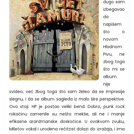
dugo sam
izbegavao
da
napišem
što o
novom
Hladnom
Pivu, ne
zbog toga
što mi se
album
nije
svideo, već žbog toga što sam želeo da se impresije
slegnu, i da se album sagleda iz malo šire perspektive.
Ovo stoji: HP je postao veliki bend. Dobro, punk rock
rokačinu zamenile su nešto mekše, ali ne i manje
efikasne aranžmanske doskočice. U ovakvom zvuku,
Miletov vokal i urođena rečitost dolazi do izražaja, i ima