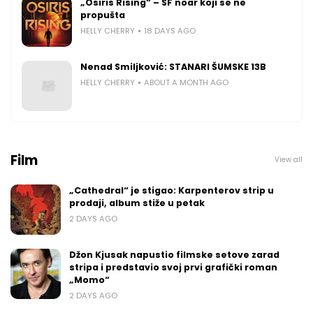
„Osiris Rising“ – SF noar koji se ne
propušta
HELLY CHERRY
18 DAYS AGO
Nenad Smiljković: STANARI ŠUMSKE 13B
HELLY CHERRY
ABOUT A MONTH AGO
Film
View all
„Cathedral“ je stigao: Karpenterov strip u
prodaji, album stiže u petak
2 DAYS AGO
Džon Kjusak napustio filmske setove zarad
stripa i predstavio svoj prvi grafički roman
„Momo“
2 DAYS AGO