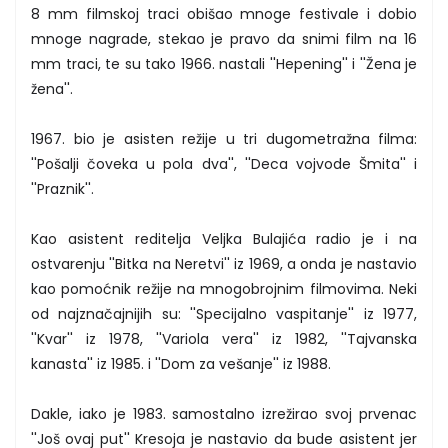
8 mm filmskoj traci obišao mnoge festivale i dobio
mnoge nagrade, stekao je pravo da snimi film na 16
mm traci, te su tako 1966. nastali ''Hepening'' i ''Žena je
žena''.
1967. bio je asisten režije u tri dugometražna filma:
''Pošalji čoveka u pola dva'', ''Deca vojvode Šmita'' i
''Praznik''.
Kao asistent reditelja Veljka Bulajića radio je i na
ostvarenju ''Bitka na Neretvi'' iz 1969, a onda je nastavio
kao pomoćnik režije na mnogobrojnim filmovima. Neki
od najznačajnijih su: ''Specijalno vaspitanje'' iz 1977,
''Kvar'' iz 1978, ''Variola vera'' iz 1982, ''Tajvanska
kanasta'' iz 1985. i ''Dom za vešanje'' iz 1988.
Dakle, iako je 1983. samostalno izrežirao svoj prvenac
''Još ovaj put'' Kresoja je nastavio da bude asistent jer