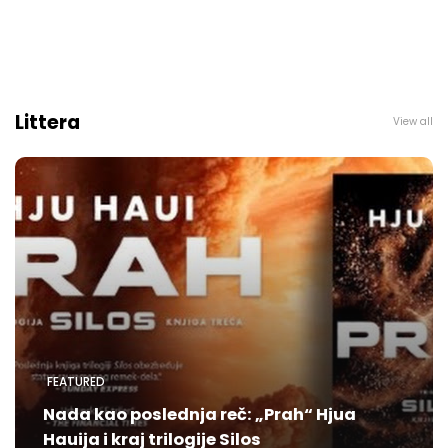
Littera
View all
FEATURED
Nada kao poslednja reč: „Prah“ Hjua
Hauija i kraj trilogije Silos