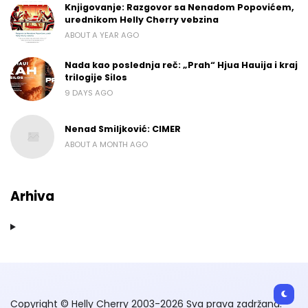
Knjigovanje: Razgovor sa Nenadom Popovićem,
urednikom Helly Cherry vebzina
ABOUT A YEAR AGO
Nada kao poslednja reč: „Prah“ Hjua Hauija i kraj
trilogije Silos
9 DAYS AGO
Nenad Smiljković: CIMER
ABOUT A MONTH AGO
Arhiva
Copyright © Helly Cherry 2003-2026 Sva prava zadržana.