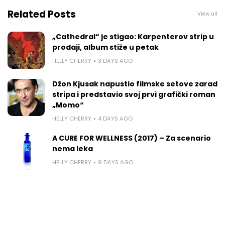
Related Posts
View all
„Cathedral“ je stigao: Karpenterov strip u
prodaji, album stiže u petak
HELLY CHERRY
3 DAYS AGO
Džon Kjusak napustio filmske setove zarad
stripa i predstavio svoj prvi grafički roman
„Momo“
HELLY CHERRY
4 DAYS AGO
A CURE FOR WELLNESS (2017) – Za scenario
nema leka
HELLY CHERRY
9 DAYS AGO