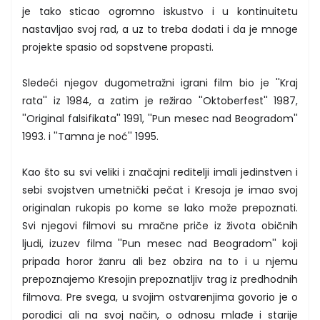
je tako sticao ogromno iskustvo i u kontinuitetu
nastavljao svoj rad, a uz to treba dodati i da je mnoge
projekte spasio od sopstvene propasti.
Sledeći njegov dugometražni igrani film bio je ''Kraj
rata'' iz 1984, a zatim je režirao ''Oktoberfest'' 1987,
''Original falsifikata'' 1991, ''Pun mesec nad Beogradom''
1993. i ''Tamna je noć'' 1995.
Kao što su svi veliki i značajni reditelji imali jedinstven i
sebi svojstven umetnički pečat i Kresoja je imao svoj
originalan rukopis po kome se lako može prepoznati.
Svi njegovi filmovi su mračne priče iz života običnih
ljudi, izuzev filma ''Pun mesec nad Beogradom'' koji
pripada horor žanru ali bez obzira na to i u njemu
prepoznajemo Kresojin prepoznatljiv trag iz predhodnih
filmova. Pre svega, u svojim ostvarenjima govorio je o
porodici ali na svoj način, o odnosu mlađe i starije