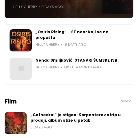
HELLY CHERRY
9 DAYS AGO
„Osiris Rising“ – SF noar koji se ne
propušta
HELLY CHERRY
19 DAYS AGO
Nenad Smiljković: STANARI ŠUMSKE 13B
HELLY CHERRY
ABOUT A MONTH AGO
Film
View all
„Cathedral“ je stigao: Karpenterov strip u
prodaji, album stiže u petak
3 DAYS AGO