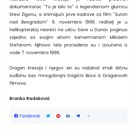
dokumentarac ''To je bilo to'' o legendarnom glumcu
Stevi Žigonu, a snimajući prve kadrove za film ''Suton
nad Beogradom'' 6. novembra 1996. reditelj je u
helikopterskoj nesreći na ušću Save u Dunav poginuo
zajedno sa svojim sinom kamermanom Milošem
Stefanom. Njihova tela pronađena su i izvučena iz
vode 7. novembra 1996.
Dragan Kresoja i njegov sin su nažalost imali sličnu
sudbinu kao mnogobrojni tragični likovi iz Draganovih
filmova.
Branko Radaković
Facebook