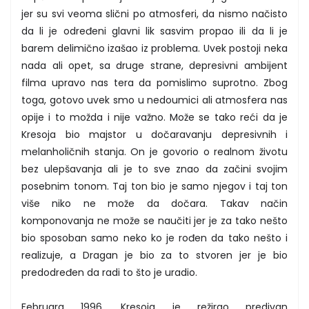
jer su svi veoma slični po atmosferi, da nismo načisto
da li je određeni glavni lik sasvim propao ili da li je
barem delimično izašao iz problema. Uvek postoji neka
nada ali opet, sa druge strane, depresivni ambijent
filma upravo nas tera da pomislimo suprotno. Zbog
toga, gotovo uvek smo u nedoumici ali atmosfera nas
opije i to možda i nije važno. Može se tako reći da je
Kresoja bio majstor u dočaravanju depresivnih i
melanholičnih stanja. On je govorio o realnom životu
bez ulepšavanja ali je to sve znao da začini svojim
posebnim tonom. Taj ton bio je samo njegov i taj ton
više niko ne može da dočara. Takav način
komponovanja ne može se naučiti jer je za tako nešto
bio sposoban samo neko ko je rođen da tako nešto i
realizuje, a Dragan je bio za to stvoren jer je bio
predodređen da radi to što je uradio.
Februara 1996. Kresoja je režirao predivan