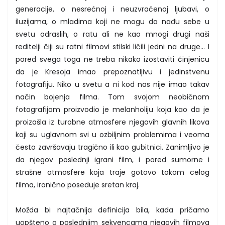
generacije, o nesrećnoj i neuzvraćenoj ljubavi, o
iluzijama, o mladima koji ne mogu da nađu sebe u
svetu odraslih, o ratu ali ne kao mnogi drugi naši
reditelji čiji su ratni filmovi stilski ličili jedni na druge... I
pored svega toga ne treba nikako izostaviti činjenicu
da je Kresoja imao prepoznatljivu i jedinstvenu
fotografiju. Niko u svetu a ni kod nas nije imao takav
način bojenja filma. Tom svojom neobičnom
fotografijom proizvodio je melanholiju koja kao da je
proizašla iz turobne atmosfere njegovih glavnih likova
koji su uglavnom svi u ozbiljnim problemima i veoma
često završavaju tragično ili kao gubitnici. Zanimljivo je
da njegov poslednji igrani film, i pored sumorne i
strašne atmosfere koja traje gotovo tokom celog
filma, ironično poseduje sretan kraj.
Možda bi najtačnija definicija bila, kada pričamo
uopšteno o poslednjim sekvencama njegovih filmova