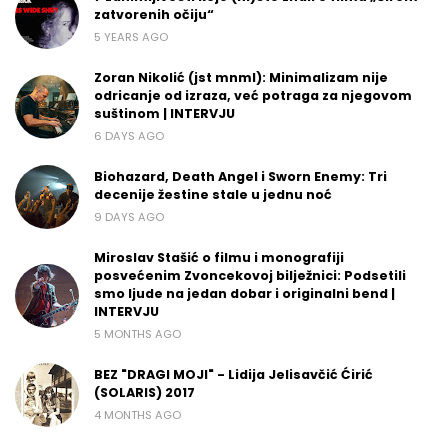
zatvorenih očiju“
5 YEARS AGO
Zoran Nikolić (jst mnml): Minimalizam nije
odricanje od izraza, već potraga za njegovom
suštinom | INTERVJU
6 DAYS AGO
Biohazard, Death Angel i Sworn Enemy: Tri
decenije žestine stale u jednu noć
9 DAYS AGO
Miroslav Stašić o filmu i monografiji
posvećenim Zvoncekovoj bilježnici: Podsetili
smo ljude na jedan dobar i originalni bend |
INTERVJU
5 MONTHS AGO
BEZ "DRAGI MOJI" - Lidija Jelisavčić Ćirić
(SOLARIS) 2017
4 MONTHS AGO