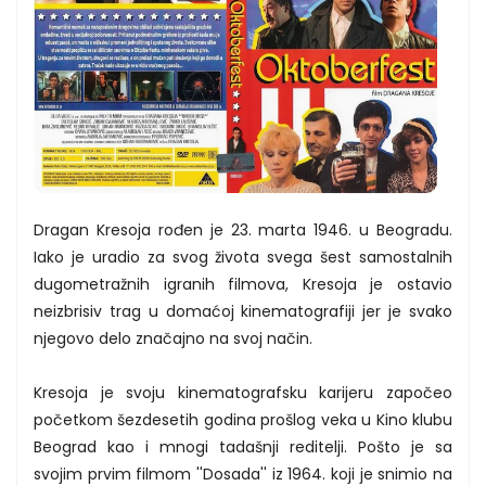
Dragan Kresoja rođen je 23. marta 1946. u Beogradu.
Iako je uradio za svog života svega šest samostalnih
dugometražnih igranih filmova, Kresoja je ostavio
neizbrisiv trag u domaćoj kinematografiji jer je svako
njegovo delo značajno na svoj način.
Kresoja je svoju kinematografsku karijeru započeo
početkom šezdesetih godina prošlog veka u Kino klubu
Beograd kao i mnogi tadašnji reditelji. Pošto je sa
svojim prvim filmom ''Dosada'' iz 1964. koji je snimio na