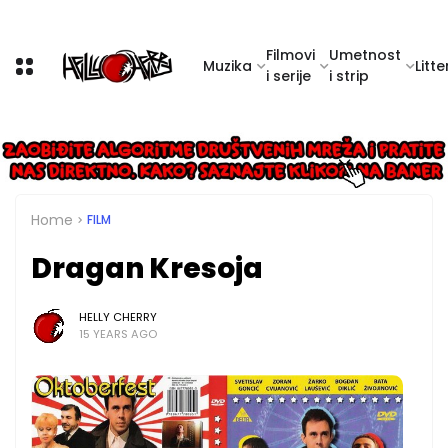
Filmovi
Umetnost
Muzika
Litte
i serije
i strip
Home
FILM
Dragan Kresoja
HELLY CHERRY
15 YEARS AGO