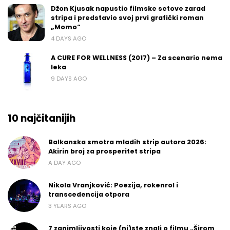
Džon Kjusak napustio filmske setove zarad
stripa i predstavio svoj prvi grafički roman
„Momo“
4 DAYS AGO
A CURE FOR WELLNESS (2017) – Za scenario nema
leka
9 DAYS AGO
10 najčitanijih
Balkanska smotra mladih strip autora 2026:
Akirin broj za prosperitet stripa
A DAY AGO
Nikola Vranjković: Poezija, rokenrol i
transcedencija otpora
3 YEARS AGO
7 zanimljivosti koje (ni)ste znali o filmu „Širom