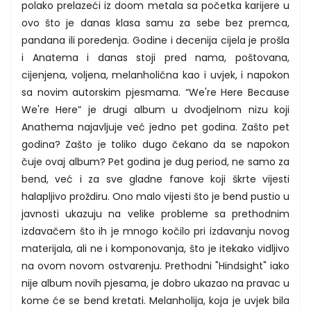
polako prelazeći iz doom metala sa početka karijere u
ovo što je danas klasa samu za sebe bez premca,
pandana ili poređenja. Godine i decenija cijela je prošla
i Anatema i danas stoji pred nama, poštovana,
cijenjena, voljena, melanholična kao i uvjek, i napokon
sa novim autorskim pjesmama. “We're Here Because
We're Here” je drugi album u dvodjelnom nizu koji
Anathema najavljuje već jedno pet godina. Zašto pet
godina? Zašto je toliko dugo čekano da se napokon
čuje ovaj album? Pet godina je dug period, ne samo za
bend, već i za sve gladne fanove koji škrte vijesti
halapljivo proždiru. Ono malo vijesti što je bend pustio u
javnosti ukazuju na velike probleme sa prethodnim
izdavačem što ih je mnogo kočilo pri izdavanju novog
materijala, ali ne i komponovanja, što je itekako vidljivo
na ovom novom ostvarenju. Prethodni "Hindsight" iako
nije album novih pjesama, je dobro ukazao na pravac u
kome će se bend kretati. Melanholija, koja je uvjek bila