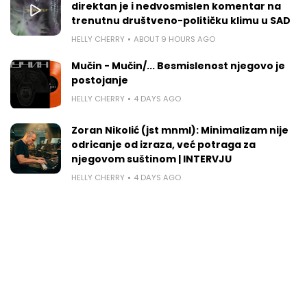
direktan je i nedvosmislen komentar na
trenutnu društveno-političku klimu u SAD
HELLY CHERRY
ABOUT 9 HOURS AGO
Mučin - Mučin/... Besmislenost njegovo je
postojanje
HELLY CHERRY
4 DAYS AGO
Zoran Nikolić (jst mnml): Minimalizam nije
odricanje od izraza, već potraga za
njegovom suštinom | INTERVJU
HELLY CHERRY
4 DAYS AGO