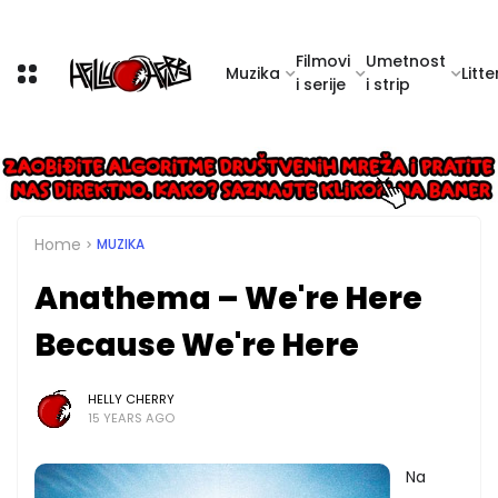
Filmovi
Umetnost
Muzika
Litte
i serije
i strip
Home
MUZIKA
Anathema – We're Here
Because We're Here
HELLY CHERRY
15 YEARS AGO
Na