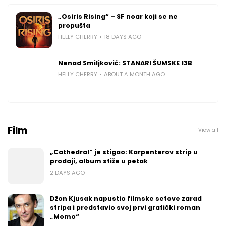
„Osiris Rising“ – SF noar koji se ne
propušta
HELLY CHERRY
18 DAYS AGO
Nenad Smiljković: STANARI ŠUMSKE 13B
HELLY CHERRY
ABOUT A MONTH AGO
Film
View all
„Cathedral“ je stigao: Karpenterov strip u
prodaji, album stiže u petak
2 DAYS AGO
Džon Kjusak napustio filmske setove zarad
stripa i predstavio svoj prvi grafički roman
„Momo“