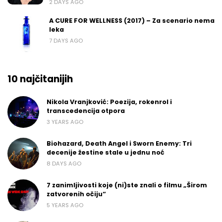
2 DAYS AGO
A CURE FOR WELLNESS (2017) – Za scenario nema
leka
7 DAYS AGO
10 najčitanijih
Nikola Vranjković: Poezija, rokenrol i
transcedencija otpora
3 YEARS AGO
Biohazard, Death Angel i Sworn Enemy: Tri
decenije žestine stale u jednu noć
8 DAYS AGO
7 zanimljivosti koje (ni)ste znali o filmu „Širom
zatvorenih očiju“
5 YEARS AGO