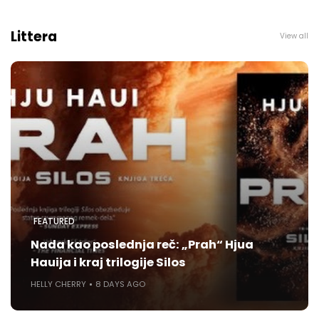
Littera
View all
FEATURED
Nada kao poslednja reč: „Prah“ Hjua
Hauija i kraj trilogije Silos
HELLY CHERRY
8 DAYS AGO