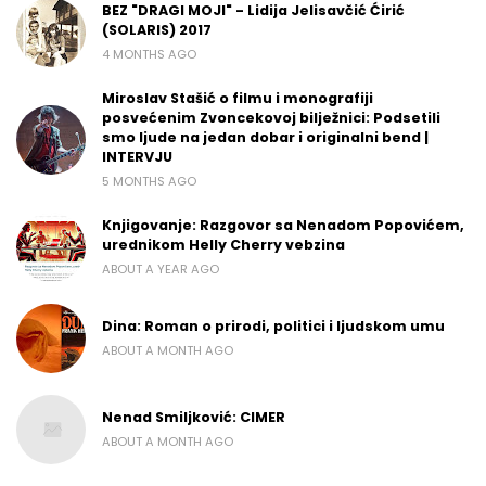
BEZ "DRAGI MOJI" - Lidija Jelisavčić Ćirić
(SOLARIS) 2017
4 MONTHS AGO
Miroslav Stašić o filmu i monografiji
posvećenim Zvoncekovoj bilježnici: Podsetili
smo ljude na jedan dobar i originalni bend |
INTERVJU
5 MONTHS AGO
Knjigovanje: Razgovor sa Nenadom Popovićem,
urednikom Helly Cherry vebzina
ABOUT A YEAR AGO
Dina: Roman o prirodi, politici i ljudskom umu
ABOUT A MONTH AGO
Nenad Smiljković: CIMER
ABOUT A MONTH AGO