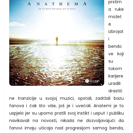
prstim
a ruke
možet
e
izbrojat
i
bendo
ve koji
su
tokom
karijere
uradili
drastič
ne tranzicije u svojoj muzici, opstali, zadržali bazu
fanova i čak što više, još je i uvećali. Anatemi je to
uspjelo jer su uporno pratili svoj instikt i usput i publiku
navikavali na novosti, nikada ne dozvoljavajući da
fanovi imaju uticaja nad progresijom samog benda,