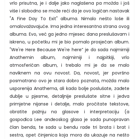
vrlo prisutna, je i dalje jako naglašena pa možda i još
više i slobodno se može reći da je ovo logičan nastavak
"A Fine Day To Exit" albuma. Nimalo nešto loše ili
omalovažavajuće. Ima jedna interesantna strana ovog
albuma. Evo, već ga jedno mjesec dana preslušavam i
iskreno, u početku mi je bio pomalo prosječan album.
"We're Here Because We're here” je do sada najmirniji
Anathemin album, najmirniji i najpitkiji, vrlo
atmosferičan album, i trebalo mi je da se malo
naviknem na ovu novost. Da, novost, jer površno
posmatrano ovo je stara dobro poznata, možda malo
usporenija Anathema, ali kada bolje poslušate, zađete
dublje u pjesme, detaljnije preslušate sitne i jedva
primjetne nijanse i detalje, malo pročitate tekstove,
obratite pažnju na glasove i interpretaciju (a
gospođica Lee anđeoskog glasa je sada punopravan
član benda, te sada u bendu rade tri brata i brat i
sestra, opet činjenica koja mora da ukazuje na nešto