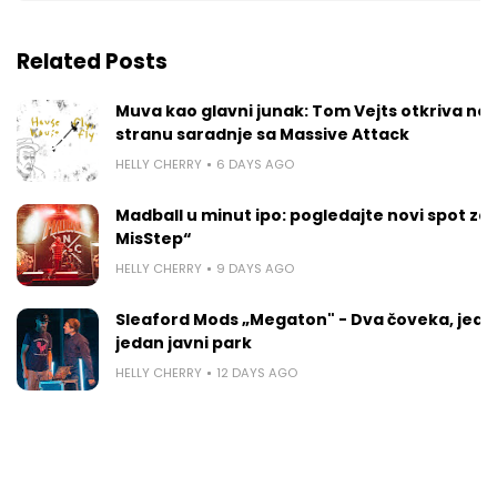
Related Posts
Muva kao glavni junak: Tom Vejts otkriva ne
stranu saradnje sa Massive Attack
HELLY CHERRY
6 DAYS AGO
Madball u minut ipo: pogledajte novi spot za 
MisStep“
HELLY CHERRY
9 DAYS AGO
Sleaford Mods „Megaton" - Dva čoveka, jedan
jedan javni park
HELLY CHERRY
12 DAYS AGO