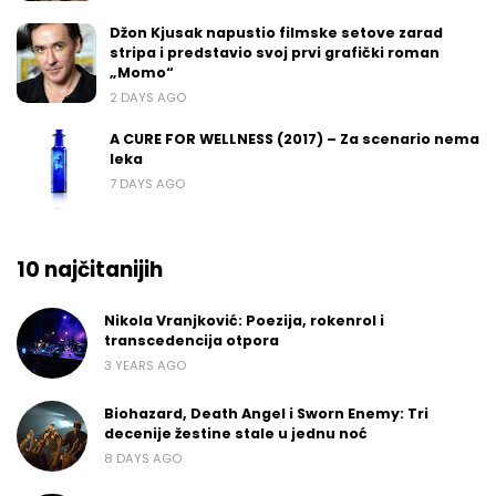
Džon Kjusak napustio filmske setove zarad
stripa i predstavio svoj prvi grafički roman
„Momo“
2 DAYS AGO
A CURE FOR WELLNESS (2017) – Za scenario nema
leka
7 DAYS AGO
10 najčitanijih
Nikola Vranjković: Poezija, rokenrol i
transcedencija otpora
3 YEARS AGO
Biohazard, Death Angel i Sworn Enemy: Tri
decenije žestine stale u jednu noć
8 DAYS AGO