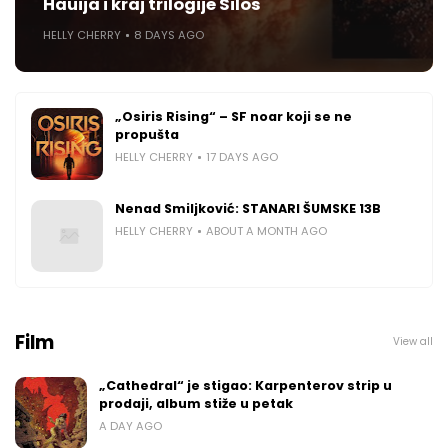
Hauija i kraj trilogije Silos
HELLY CHERRY
8 DAYS AGO
„Osiris Rising“ – SF noar koji se ne
propušta
HELLY CHERRY
17 DAYS AGO
Nenad Smiljković: STANARI ŠUMSKE 13B
HELLY CHERRY
ABOUT A MONTH AGO
Film
View all
„Cathedral“ je stigao: Karpenterov strip u
prodaji, album stiže u petak
A DAY AGO