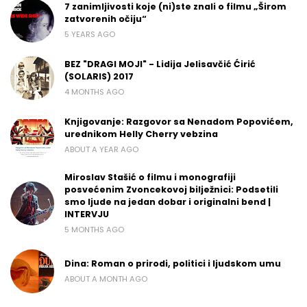
7 zanimljivosti koje (ni)ste znali o filmu „Širom
zatvorenih očiju“
5 YEARS AGO
BEZ "DRAGI MOJI" - Lidija Jelisavčić Ćirić
(SOLARIS) 2017
4 MONTHS AGO
Knjigovanje: Razgovor sa Nenadom Popovićem,
urednikom Helly Cherry vebzina
ABOUT A YEAR AGO
Miroslav Stašić o filmu i monografiji
posvećenim Zvoncekovoj bilježnici: Podsetili
smo ljude na jedan dobar i originalni bend |
INTERVJU
5 MONTHS AGO
Dina: Roman o prirodi, politici i ljudskom umu
ABOUT A MONTH AGO