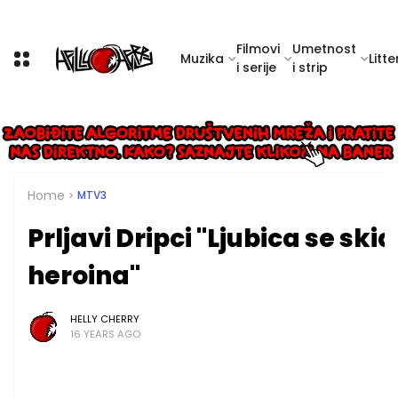
Filmovi
Umetnost
Muzika
Litte
i serije
i strip
Home
MTV3
Prljavi Dripci "Ljubica se ski
heroina"
HELLY CHERRY
16 YEARS AGO