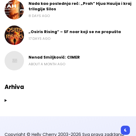
Nada kao poslednja reč: „Prah“ Hjua Hauija i kraj
trilogije Silos
8 DAYS AGO
„Osiris Rising“ – SF noar koji se ne propušta
17 DAYS AGO
Nenad Smiljković: CIMER
ABOUT A MONTH AGO
Arhiva
Copyright © Helly Cherry 2003-2026 Sva prava zadržana.