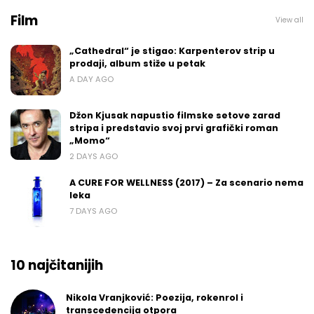
Film
View all
„Cathedral“ je stigao: Karpenterov strip u
prodaji, album stiže u petak
A DAY AGO
Džon Kjusak napustio filmske setove zarad
stripa i predstavio svoj prvi grafički roman
„Momo“
2 DAYS AGO
A CURE FOR WELLNESS (2017) – Za scenario nema
leka
7 DAYS AGO
10 najčitanijih
Nikola Vranjković: Poezija, rokenrol i
transcedencija otpora