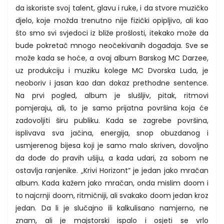
da iskoriste svoj talent, glavu i ruke, i da stvore muzičko
djelo, koje možda trenutno nije fizički opipljivo, ali kao
što smo svi svjedoci iz bliže prošlosti, itekako može da
bude pokretač mnogo neočekivanih događaja. Sve se
može kada se hoće, a ovaj album Barskog MC Darzee,
uz produkciju i muziku kolege MC Dvorska Luda, je
neoboriv i jasan kao dan dokaz prethodne sentence.
Na prvi pogled, album je slušljiv, pitak, ritmovi
pomjeraju, ali, to je samo prijatna površina koja će
zadovoljiti širu publiku. Kada se zagrebe površina,
isplivava sva jačina, energija, snop obuzdanog i
usmjerenog bijesa koji je samo malo skriven, dovoljno
da dođe do pravih ušiju, a kada udari, za sobom ne
ostavlja ranjenike. „Krivi Horizont” je jedan jako mračan
album. Kada kažem jako mračan, onda mislim doom i
to najcrnji doom, ritmičniji, ali svakako doom jedan kroz
jedan. Da li je slučajno ili kalkulisano namjerno, ne
znam, ali je majstorski ispalo i osjeti se vrlo