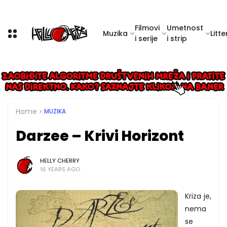
Filmovi
Umetnost
Muzika
Litte
i serije
i strip
Home
MUZIKA
Darzee – Krivi Horizont
HELLY CHERRY
16 YEARS AGO
Kriza je,
nema
se