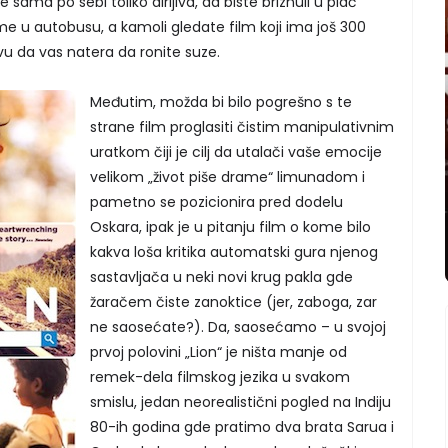
 je sama po sebi toliko dirljiva, da biste briznuli u plač
 u autobusu, a kamoli gledate film koji ima još 300
vu da vas natera da ronite suze.
Međutim, možda bi bilo pogrešno s te
strane film proglasiti čistim manipulativnim
uratkom čiji je cilj da utalači vaše emocije
velikom „život piše drame“ limunadom i
pametno se pozicionira pred dodelu
Oskara, ipak je u pitanju film o kome bilo
kakva loša kritika automatski gura njenog
sastavljača u neki novi krug pakla gde
žaračem čiste zanoktice (jer, zaboga, zar
ne saosećate?). Da, saosećamo – u svojoj
prvoj polovini „Lion“ je ništa manje od
remek-dela filmskog jezika u svakom
smislu, jedan neorealistični pogled na Indiju
80-ih godina gde pratimo dva brata Sarua i