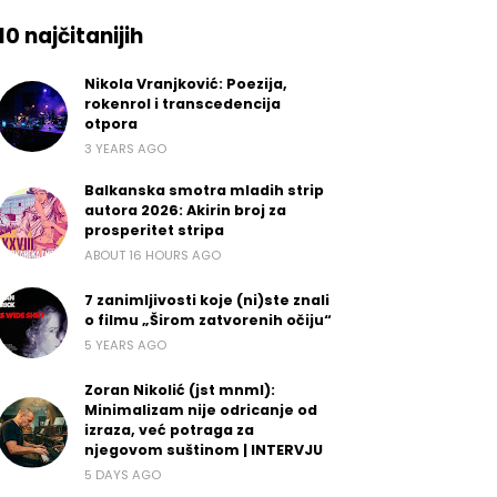
10 najčitanijih
Nikola Vranjković: Poezija,
rokenrol i transcedencija
otpora
3 YEARS AGO
Balkanska smotra mladih strip
autora 2026: Akirin broj za
prosperitet stripa
ABOUT 16 HOURS AGO
7 zanimljivosti koje (ni)ste znali
o filmu „Širom zatvorenih očiju“
5 YEARS AGO
Zoran Nikolić (jst mnml):
Minimalizam nije odricanje od
izraza, već potraga za
njegovom suštinom | INTERVJU
5 DAYS AGO