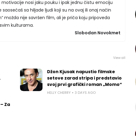
oje motivacije nosi jaku pouku i ipak jednu čistu emociju
aosećaš sa hiljade ljudi koji su na ovaj ili onaj način
n“ možda nije savršen film, ali je priča koju pripoveda
 svim kulturama.
Slobodan Novokmet
View all
Džon Kjusak napustio filmske
,
setove zarad stripa i predstavio
svoj prvi grafički roman „Momo“
HELLY CHERRY
3 DAYS AGO
 – Za