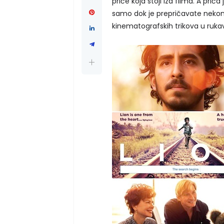
priče koja stoji iza filma. A priča
samo dok je prepričavate nekome
kinematografskih trikova u ruka