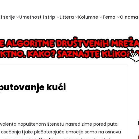
i serije
Umetnost i strip
Littera
Kolumne
Tema
O nama
 putovanje kući
kvivalenta napuštenom štenetu nasred zime pored puta,
a osećanja i jake plačoterajuće emocije samo na osnovu