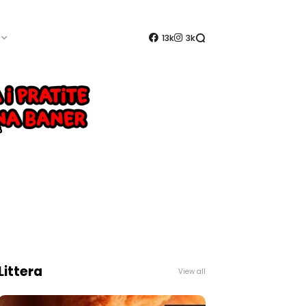
13k
3k
Littera
View all