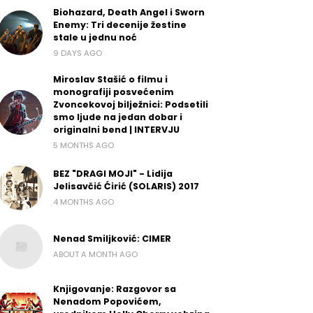
Biohazard, Death Angel i Sworn
Enemy: Tri decenije žestine
stale u jednu noć
9 DAYS AGO
Miroslav Stašić o filmu i
monografiji posvećenim
Zvoncekovoj bilježnici: Podsetili
smo ljude na jedan dobar i
originalni bend | INTERVJU
5 MONTHS AGO
BEZ "DRAGI MOJI" - Lidija
Jelisavčić Ćirić (SOLARIS) 2017
4 MONTHS AGO
Nenad Smiljković: CIMER
ABOUT A MONTH AGO
Knjigovanje: Razgovor sa
Nenadom Popovićem,