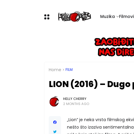
Muzika
Filmovi 
Home
FILM
LION (2016) – Dugo
HELLY CHERRY
2 MONTHS AGO
„Lion“ je neka vrsta filmskog e
nešto što izaziva sentimentaln