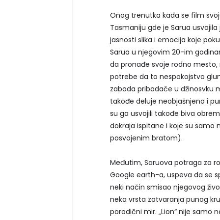
Onog trenutka kada se film svo
Tasmaniju gde je Sarua usvojila 
jasnosti slika i emocija koje po
Sarua u njegovim 20-im godinam
da pronađe svoje rodno mesto, ma
potrebe da to nespokojstvo glumi
zabada pribadače u džinosvku 
takođe deluje neobjašnjeno i pun
su ga usvojili takođe biva obr
dokraja ispitane i koje su sam
posvojenim bratom).
Međutim, Saruova potraga za ro
Google earth-a, uspeva da se s
neki način smisao njegovog živo
neka vrsta zatvaranja punog krug
porodični mir. „Lion“ nije samo n