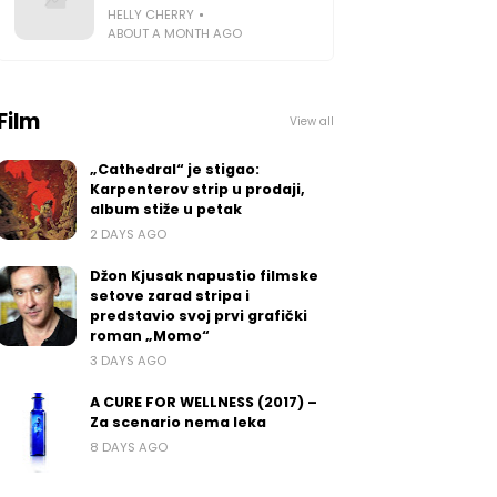
HELLY CHERRY
ABOUT A MONTH AGO
Film
View all
„Cathedral“ je stigao:
Karpenterov strip u prodaji,
album stiže u petak
2 DAYS AGO
Džon Kjusak napustio filmske
setove zarad stripa i
predstavio svoj prvi grafički
roman „Momo“
3 DAYS AGO
A CURE FOR WELLNESS (2017) –
Za scenario nema leka
8 DAYS AGO