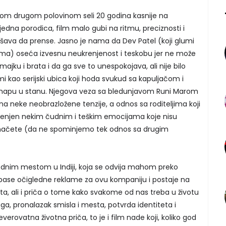
jom drugom polovinom seli 20 godina kasnije na
jedna porodica, film malo gubi na ritmu, preciznosti i
kušava da prense. Jasno je nama da Dev Patel (koji glumi
a) oseća izvesnu neukrenjenost i teskobu jer ne može
jku i brata i da ga sve to unespokojava, ali nije bilo
 kao serijski ubica koji hoda svukud sa kapuljačom i
mapu u stanu. Njegova veza sa bledunjavom Runi Marom
a neke neobrazložene tenzije, a odnos sa roditeljima koji
emenjen nekim čudnim i teškim emocijama koje nisu
o načete (da ne spominjemo tek odnos sa drugim
dnim mestom u Indiji, koja se odvija mahom preko
pase očigledne reklame za ovu kompaniju i postaje na
ta, ali i priča o tome kako svakome od nas treba u životu
a, pronalazak smisla i mesta, potvrda identiteta i
everovatna životna priča, to je i film nade koji, koliko god