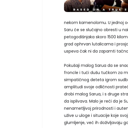
nekom kamenolomu. U jednoj od s
Saru će se slučajno obresti u n
petogodišnjaka skoro 1500 kilom
grad ophrvan lutalicama i prosja
uspeva čak ni da zapamti tačno 
Pokušaji malog Sarua da se sn
froncle i tući dušu tučkom za 
simpatičnog deteta igrom sudbi
amplitudi svoje odličnosti prat
drobi malog Sarua, i s druge st
da isplivava. Malo je reći da je 
nenametljivoj prirodnosti i aut
užive u uloge i situacije koje s
glumljenje, već ih doživljavaju 