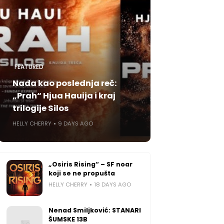
FEATURED
Nada kao poslednja reč:
„Prah“ Hjua Hauija i kraj
trilogije Silos
HELLY CHERRY
9 DAYS AGO
„Osiris Rising“ – SF noar
koji se ne propušta
HELLY CHERRY
18 DAYS AGO
Nenad Smiljković: STANARI
ŠUMSKE 13B