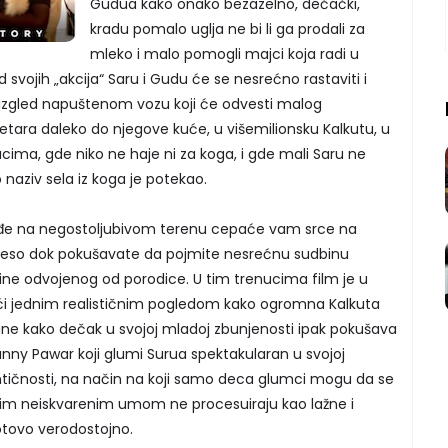
Gudua kako onako bezazelno, dečački,
kradu pomalo uglja ne bi li ga prodali za
mleko i malo pomogli majci koja radi u
vojih „akcija“ Saru i Gudu će se nesrećno rastaviti i
aizgled napuštenom vozu koji će odvesti malog
etara daleko do njegove kuće, u višemilionsku Kalkutu, u
cima, gde niko ne haje ni za koga, i gde mali Saru ne
naziv sela iz koga je potekao.
ađe na negostoljubivom terenu cepaće vam srce na
meso dok pokušavate da pojmite nesrećnu sudbinu
ne odvojenog od porodice. U tim trenucima film je u
eći jednim realističnim pogledom kako ogromna Kalkuta
rane kako dečak u svojoj mladoj zbunjenosti ipak pokušava
Sunny Pawar koji glumi Surua spektakularan u svojoj
entičnosti, na način na koji samo deca glumci mogu da se
vojim neiskvarenim umom ne procesuiraju kao lažne i
gotovo verodostojno.