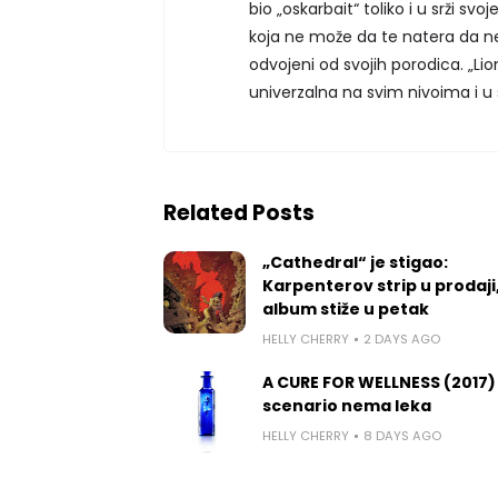
bio „oskarbait“ toliko i u srži sv
koja ne može da te natera da ne s
odvojeni od svojih porodica. „Lio
univerzalna na svim nivoima i u
Related Posts
„Cathedral“ je stigao:
Karpenterov strip u prodaji
album stiže u petak
HELLY CHERRY
2 DAYS AGO
A CURE FOR WELLNESS (2017)
scenario nema leka
HELLY CHERRY
8 DAYS AGO