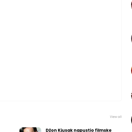
View all
Džon Kjusak napustio filmske