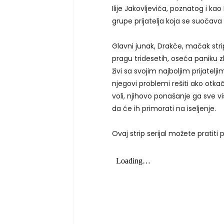
Ilije Jakovljevića, poznatog i k
grupe prijatelja koja se suočava
Glavni junak, Drakče, mačak str
pragu tridesetih, oseća paniku 
živi sa svojim najboljim prijate
njegovi problemi rešiti ako otkač
voli, njihovo ponašanje ga sve vi
da će ih primorati na iseljenje.
Ovaj strip serijal možete pratit