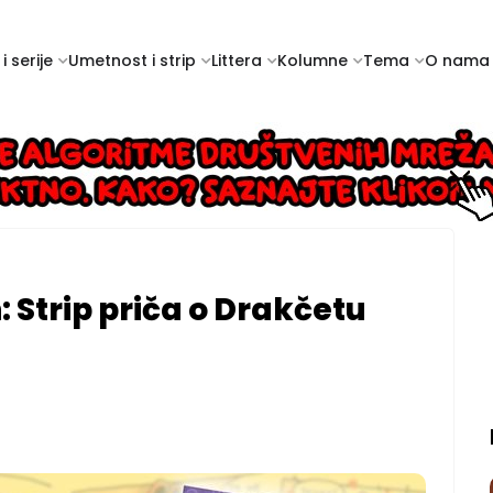
i serije
Umetnost i strip
Littera
Kolumne
Tema
O nama
: Strip priča o Drakčetu