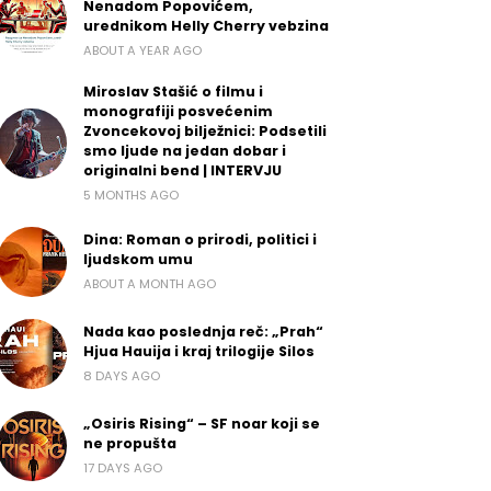
Nenadom Popovićem,
urednikom Helly Cherry vebzina
ABOUT A YEAR AGO
Miroslav Stašić o filmu i
monografiji posvećenim
Zvoncekovoj bilježnici: Podsetili
smo ljude na jedan dobar i
originalni bend | INTERVJU
5 MONTHS AGO
Dina: Roman o prirodi, politici i
ljudskom umu
ABOUT A MONTH AGO
Nada kao poslednja reč: „Prah“
Hjua Hauija i kraj trilogije Silos
8 DAYS AGO
„Osiris Rising“ – SF noar koji se
ne propušta
17 DAYS AGO