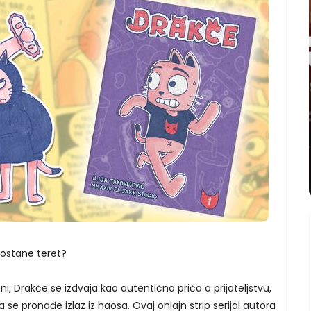
postane teret?
i, Drakče se izdvaja kao autentična priča o prijateljstvu,
se pronađe izlaz iz haosa. Ovaj onlajn strip serijal autora