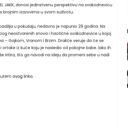
ao EL JAKK, donosi jedinstvenu perspektivu na svakodnevicu
 s brojnim izazovima u svom suživotu.
ipadžija u pokušaju, nedavno je napunio 29 godina. Na
zbog neostvarenih snova i haotične svakodnevice u kojoj
ljima – Gojkom, Vranom i Brzim. Drakče veruje da će se
i ortake iz kuće koju je nasledio od pokojne babe. Iako ih
še iritira, što ga navodi na ideju da promeni sebe u nadi
i putem
ovog
linka.