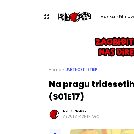
Muzika
Filmovi 
Home
UMETNOST I STRIP
Na pragu tridesetih
(S01E17)
HELLY CHERRY
ABOUT A MONTH AGO