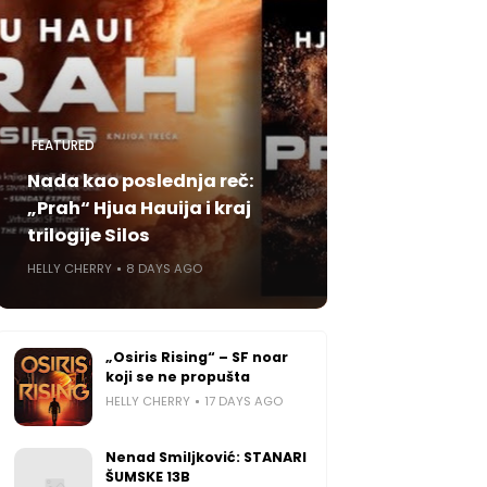
FEATURED
Nada kao poslednja reč:
„Prah“ Hjua Hauija i kraj
trilogije Silos
HELLY CHERRY
8 DAYS AGO
„Osiris Rising“ – SF noar
koji se ne propušta
HELLY CHERRY
17 DAYS AGO
Nenad Smiljković: STANARI
ŠUMSKE 13B