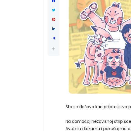
Šta se dešava kad prijateljstvo 
Na domaćoj nezavisnoj strip scen
životnim krizama i pokušajima da 