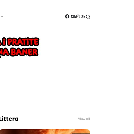
13k
3k
Littera
View all