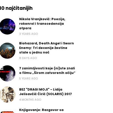
10 najčitanijih
Nikola Vranjković: Poezija,
rokenrol i transcedencija
otpora
3 YEARS AGO
Biohazard, Death Angel i Sworn
Enemy: Tri decenije žestine
stale u jednu noć
8 DAYS AGO
7 zanimljivosti koje (ni)ste znali
o filmu „Širom zatvorenih očiju“
5 YEARS AGO
BEZ "DRAGI MOJI" - Lidija
Jelisavčić Ćirić (SOLARIS) 2017
4 MONTHS AGO
Knjigovanje: Razgovor sa