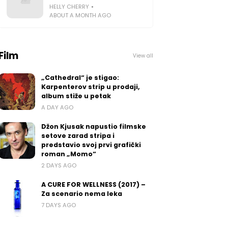
HELLY CHERRY
ABOUT A MONTH AGO
Film
View all
„Cathedral“ je stigao:
Karpenterov strip u prodaji,
album stiže u petak
A DAY AGO
Džon Kjusak napustio filmske
setove zarad stripa i
predstavio svoj prvi grafički
roman „Momo“
2 DAYS AGO
A CURE FOR WELLNESS (2017) –
Za scenario nema leka
7 DAYS AGO