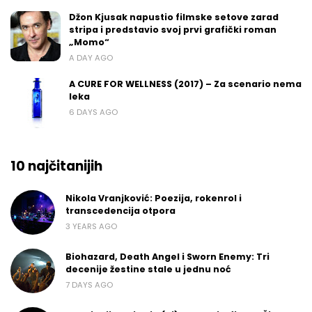
Džon Kjusak napustio filmske setove zarad
stripa i predstavio svoj prvi grafički roman
„Momo“
A DAY AGO
A CURE FOR WELLNESS (2017) – Za scenario nema
leka
6 DAYS AGO
10 najčitanijih
Nikola Vranjković: Poezija, rokenrol i
transcedencija otpora
3 YEARS AGO
Biohazard, Death Angel i Sworn Enemy: Tri
decenije žestine stale u jednu noć
7 DAYS AGO