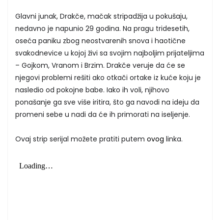
Glavni junak, Drakče, mačak stripadžija u pokušaju,
nedavno je napunio 29 godina. Na pragu tridesetih,
oseća paniku zbog neostvarenih snova i haotične
svakodnevice u kojoj živi sa svojim najboljim prijateljima
– Gojkom, Vranom i Brzim. Drakče veruje da će se
njegovi problemi rešiti ako otkači ortake iz kuće koju je
nasledio od pokojne babe. Iako ih voli, njihovo
ponašanje ga sve više iritira, što ga navodi na ideju da
promeni sebe u nadi da će ih primorati na iseljenje.
Ovaj strip serijal možete pratiti putem
ovog
linka.