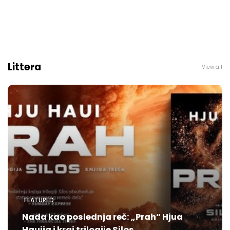
Littera
View all
FEATURED
Nada kao poslednja reč: „Prah“ Hjua
Hauija i kraj trilogije Silos