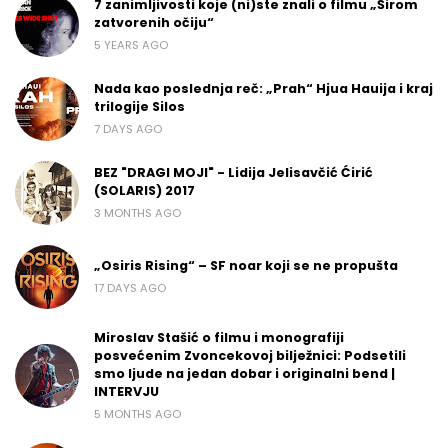
7 zanimljivosti koje (ni)ste znali o filmu „Širom
zatvorenih očiju“
5 YEARS AGO
Nada kao poslednja reč: „Prah“ Hjua Hauija i kraj
trilogije Silos
7 DAYS AGO
BEZ "DRAGI MOJI" - Lidija Jelisavčić Ćirić
(SOLARIS) 2017
3 MONTHS AGO
„Osiris Rising“ – SF noar koji se ne propušta
17 DAYS AGO
Miroslav Stašić o filmu i monografiji
posvećenim Zvoncekovoj bilježnici: Podsetili
smo ljude na jedan dobar i originalni bend |
INTERVJU
5 MONTHS AGO