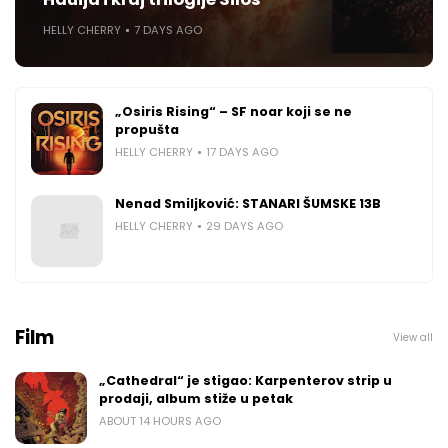
HELLY CHERRY
7 DAYS AGO
„Osiris Rising“ – SF noar koji se ne
propušta
HELLY CHERRY
17 DAYS AGO
Nenad Smiljković: STANARI ŠUMSKE 13B
HELLY CHERRY
29 DAYS AGO
Film
View all
„Cathedral“ je stigao: Karpenterov strip u
prodaji, album stiže u petak
ABOUT 14 HOURS AGO