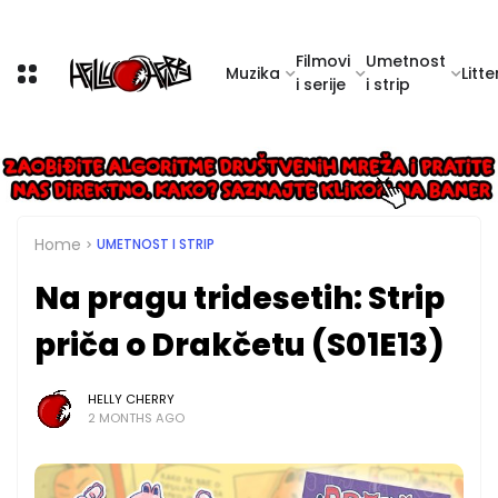
Filmovi
Umetnost
Muzika
Litte
i serije
i strip
Home
UMETNOST I STRIP
Na pragu tridesetih: Strip
priča o Drakčetu (S01E13)
HELLY CHERRY
2 MONTHS AGO