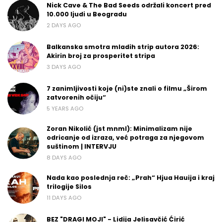
Nick Cave & The Bad Seeds održali koncert pred
10.000 ljudi u Beogradu
2 DAYS AGO
Balkanska smotra mladih strip autora 2026:
Akirin broj za prosperitet stripa
3 DAYS AGO
7 zanimljivosti koje (ni)ste znali o filmu „Širom
zatvorenih očiju“
5 YEARS AGO
Zoran Nikolić (jst mnml): Minimalizam nije
odricanje od izraza, već potraga za njegovom
suštinom | INTERVJU
8 DAYS AGO
Nada kao poslednja reč: „Prah“ Hjua Hauija i kraj
trilogije Silos
11 DAYS AGO
BEZ "DRAGI MOJI" - Lidija Jelisavčić Ćirić