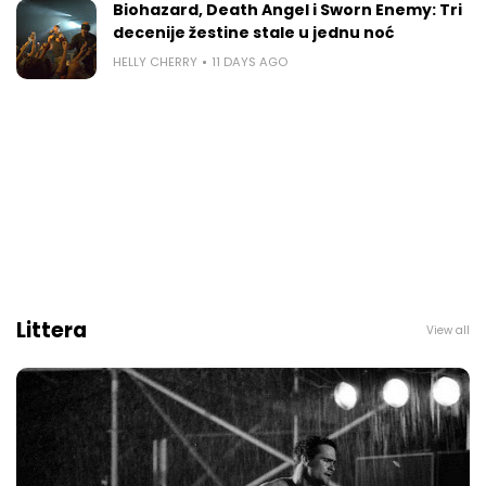
Biohazard, Death Angel i Sworn Enemy: Tri
decenije žestine stale u jednu noć
HELLY CHERRY
11 DAYS AGO
Littera
View all