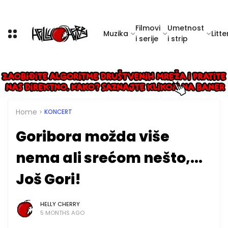
Filmovi
Umetnost
Muzika
Litte
i serije
i strip
Home
KONCERT
Goribora možda više
nema ali srećom nešto,...
Još Gori!
HELLY CHERRY
5 MONTHS AGO