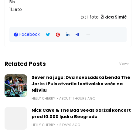
Bis
11.Leto
txt i foto:
Žikica Simić
Facebook
Related Posts
View all
Sever na jugu: Dva novosadska benda The
Jerks i Puls otvorila festivalsko veče na
Nišvilu
HELLY CHERRY
ABOUT 11 HOURS AGO
Nick Cave & The Bad Seeds održali koncert
pred 10.000 ljudi u Beogradu
HELLY CHERRY
2 DAYS AGO