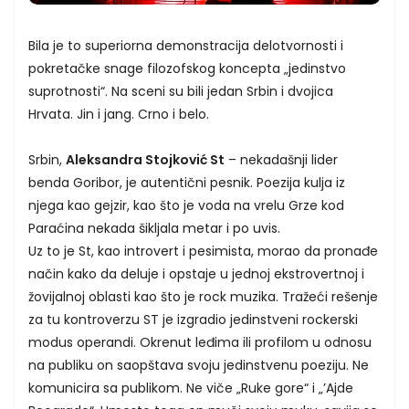
Bila je to superiorna demonstracija delotvornosti i
pokretačke snage filozofskog koncepta „jedinstvo
suprotnosti“. Na sceni su bili jedan Srbin i dvojica
Hrvata. Jin i jang. Crno i belo.
Srbin,
Aleksandra Stojković St
– nekadašnji lider
benda Goribor, je autentični pesnik. Poezija kulja iz
njega kao gejzir, kao što je voda na vrelu Grze kod
Paraćina nekada šikljala metar i po uvis.
Uz to je St, kao introvert i pesimista, morao da pronađe
način kako da deluje i opstaje u jednoj ekstrovertnoj i
žovijalnoj oblasti kao što je rock muzika. Tražeći rešenje
za tu kontroverzu ST je izgradio jedinstveni rockerski
modus operandi. Okrenut leđima ili profilom u odnosu
na publiku on saopštava svoju jedinstvenu poeziju. Ne
komunicira sa publikom. Ne viče „Ruke gore“ i „’Ajde