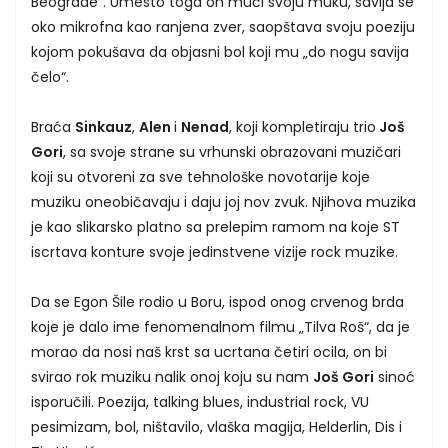
Beograde“. Umesto toga on muči svoju muku, savija se
oko mikrofna kao ranjena zver, saopštava svoju poeziju
kojom pokušava da objasni bol koji mu „do nogu savija
čelo“.
Braća
Sinkauz
,
Alen
i
Nenad
, koji kompletiraju trio
Još
Gori
, sa svoje strane su vrhunski obrazovani muzičari
koji su otvoreni za sve tehnološke novotarije koje
muziku oneobičavaju i daju joj nov zvuk. Njihova muzika
je kao slikarsko platno sa prelepim ramom na koje ST
iscrtava konture svoje jedinstvene vizije rock muzike.
Da se Egon Šile rodio u Boru, ispod onog crvenog brda
koje je dalo ime fenomenalnom filmu „Tilva Roš“, da je
morao da nosi naš krst sa ucrtana četiri ocila, on bi
svirao rok muziku nalik onoj koju su nam
Još Gori
sinoć
isporučili. Poezija, talking blues, industrial rock, VU
pesimizam, bol, ništavilo, vlaška magija, Helderlin, Dis i