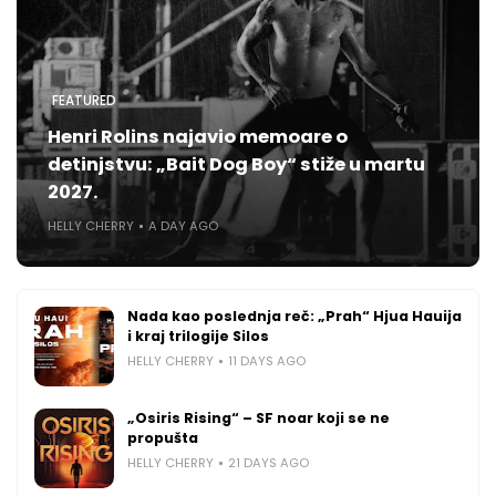
FEATURED
Henri Rolins najavio memoare o
detinjstvu: „Bait Dog Boy“ stiže u martu
2027.
HELLY CHERRY
A DAY AGO
Nada kao poslednja reč: „Prah“ Hjua Hauija
i kraj trilogije Silos
HELLY CHERRY
11 DAYS AGO
„Osiris Rising“ – SF noar koji se ne
propušta
HELLY CHERRY
21 DAYS AGO