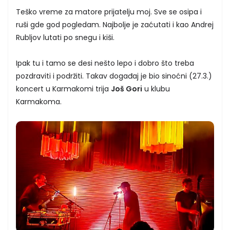
Teško vreme za matore prijatelju moj. Sve se osipa i
ruši gde god pogledam. Najbolje je zaćutati i kao Andrej
Rubljov lutati po snegu i kiši.
Ipak tu i tamo se desi nešto lepo i dobro što treba
pozdraviti i podržiti. Takav događaj je bio sinoćni (27.3.)
koncert u Karmakomi trija
Još Gori
u klubu
Karmakoma.