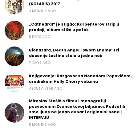
(SOLARIS) 2017
4 MONTHS AGO
„Cathedral“ je stigao: Karpenterov strip u
prodaji, album stiže u petak
5 DAYS AGO
Biohazard, Death Angel i Sworn Enemy: Tri
decenije žestine stale u jednu noć
11 DAYS AGO
Knjigovanje: Razgovor sa Nenadom Popovićem,
urednikom Helly Cherry vebzina
ABOUT A YEAR AGO
Miroslav Stašić o filmu i monografiji
posvećenim Zvoncekovoj bilježnici: Podsetili
smo ljude na jedan dobar i originalni bend |
INTERVJU
5 MONTHS AGO