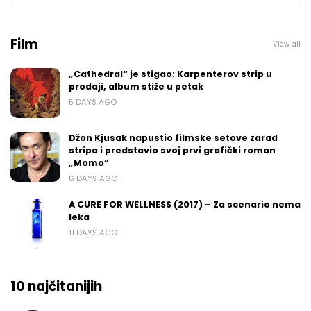
Film
View all
„Cathedral“ je stigao: Karpenterov strip u
prodaji, album stiže u petak
5 DAYS AGO
Džon Kjusak napustio filmske setove zarad
stripa i predstavio svoj prvi grafički roman
„Momo“
6 DAYS AGO
A CURE FOR WELLNESS (2017) – Za scenario nema
leka
11 DAYS AGO
10 najčitanijih