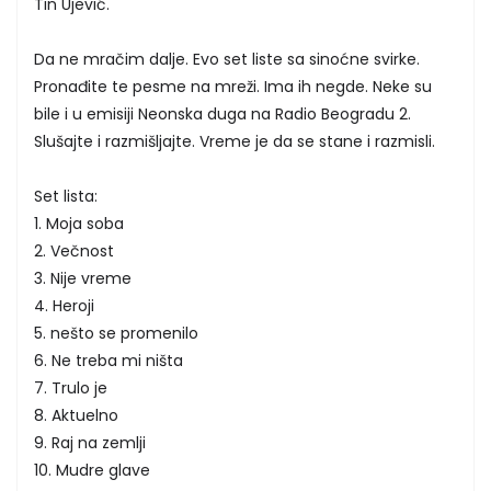
Tin Ujević.
Da ne mračim dalje. Evo set liste sa sinoćne svirke.
Pronađite te pesme na mreži. Ima ih negde. Neke su
bile i u emisiji Neonska duga na Radio Beogradu 2.
Slušajte i razmišljajte. Vreme je da se stane i razmisli.
Set lista:
1. Moja soba
2. Večnost
3. Nije vreme
4. Heroji
5. nešto se promenilo
6. Ne treba mi ništa
7. Trulo je
8. Aktuelno
9. Raj na zemlji
10. Mudre glave