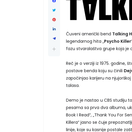
Čuveni američki bend
Talking 
legendarnog hita „
Psycho Killer
fazu stvaralaštva grupe koja je o
Reč je o verziji iz 1975. godine, 
postave benda koju su činili
Dejv
započinjao karijeru na njujorškoj
talasa.
Demo je nastao u CBS studiju tok
pesama sa prva dva albuma, ukl
Book I Read“, „Thank You For Sen
Killera“ jasno se čuje prepoznat
linije, koje su kasnije postale za