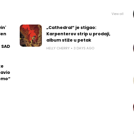
View all
in'
„Cathedral“ je stigao:
len
Karpenterov strip u prodaji,
album stiže u petak
u SAD
HELLY CHERRY
3 DAYS AGO
ke
tavio
Momo“