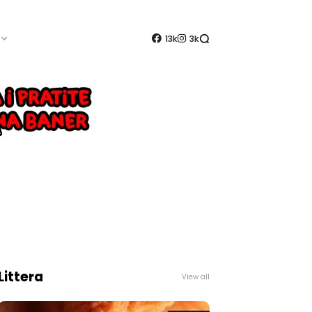
13k
3k
Littera
View all