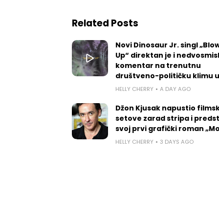
Related Posts
Novi Dinosaur Jr. singl „Blow
Up“ direktan je i nedvosmis
komentar na trenutnu
društveno-političku klimu 
HELLY CHERRY
A DAY AGO
Džon Kjusak napustio films
setove zarad stripa i preds
svoj prvi grafički roman „
HELLY CHERRY
3 DAYS AGO