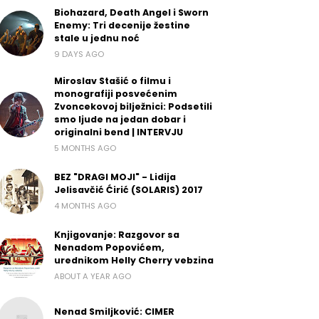
Biohazard, Death Angel i Sworn
Enemy: Tri decenije žestine
stale u jednu noć
9 DAYS AGO
Miroslav Stašić o filmu i
monografiji posvećenim
Zvoncekovoj bilježnici: Podsetili
smo ljude na jedan dobar i
originalni bend | INTERVJU
5 MONTHS AGO
BEZ "DRAGI MOJI" - Lidija
Jelisavčić Ćirić (SOLARIS) 2017
4 MONTHS AGO
Knjigovanje: Razgovor sa
Nenadom Popovićem,
urednikom Helly Cherry vebzina
ABOUT A YEAR AGO
Nenad Smiljković: CIMER