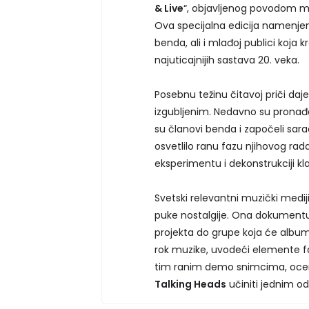
& Live
“, objavljenog povodom ma
Ova specijalna edicija namenje
benda, ali i mlađoj publici koja 
najuticajnijih sastava 20. veka.
Posebnu težinu čitavoj priči da
izgubljenim. Nedavno su pronađe
su članovi benda i započeli sara
osvetlilo ranu fazu njihovog rada
eksperimentu i dekonstrukciji kl
Svetski relevantni muzički mediji
puke nostalgije. Ona dokumentu
projekta do grupe koja će albu
rok muzike, uvodeći elemente fa
tim ranim demo snimcima, ocenju
Talking Heads
učiniti jednim od