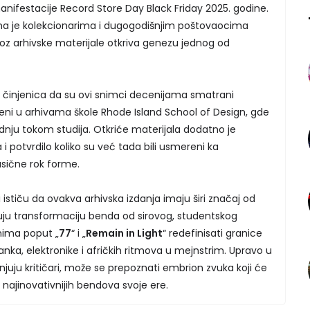
nifestacije Record Store Day Black Friday 2025. godine.
na je kolekcionarima i dugogodišnjim poštovaocima
kroz arhivske materijale otkriva genezu jednog od
je činjenica da su ovi snimci decenijama smatrani
ni u arhivama škole Rhode Island School of Design, gde
dnju tokom studija. Otkriće materijala dodatno je
 i potvrdilo koliko su već tada bili usmereni ka
asične rok forme.
 ističu da ovakva arhivska izdanja imaju širi značaj od
ju transformaciju benda od sirovog, studentskog
mima poput „
77
“ i „
Remain in Light
“ redefinisati granice
nka, elektronike i afričkih ritmova u mejnstrim. Upravo u
ju kritičari, može se prepoznati embrion zvuka koji će
 najinovativnijih bendova svoje ere.