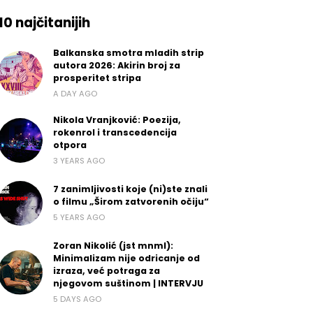
10 najčitanijih
Balkanska smotra mladih strip
autora 2026: Akirin broj za
prosperitet stripa
A DAY AGO
Nikola Vranjković: Poezija,
rokenrol i transcedencija
otpora
3 YEARS AGO
7 zanimljivosti koje (ni)ste znali
o filmu „Širom zatvorenih očiju“
5 YEARS AGO
Zoran Nikolić (jst mnml):
Minimalizam nije odricanje od
izraza, već potraga za
njegovom suštinom | INTERVJU
5 DAYS AGO