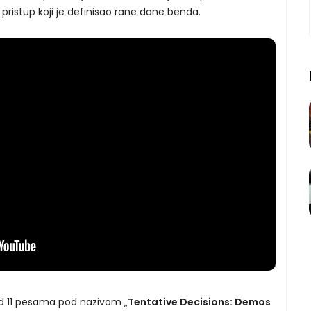
 pristup koji je definisao rane dane benda.
od 11 pesama pod nazivom „
Tentative Decisions: Demos