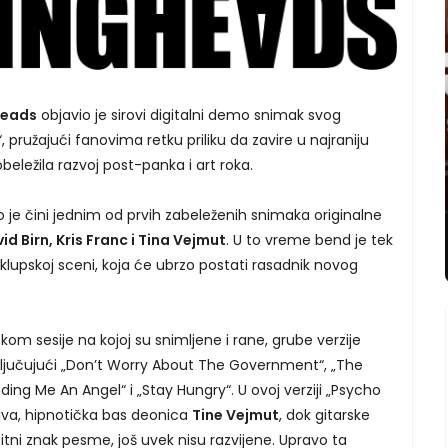
Heads
objavio je sirovi digitalni demo snimak svog
“, pružajući fanovima retku priliku da zavire u najraniju
beležila razvoj post-panka i art roka.
što je čini jednim od prvih zabeleženih snimaka originalne
id Birn, Kris Franc i Tina Vejmut
. U to vreme bend je tek
 klupskoj sceni, koja će ubrzo postati rasadnik novog
om sesije na kojoj su snimljene i rane, grube verzije
jučujući „Don’t Worry About The Government“, „The
ding Me An Angel“ i „Stay Hungry“. U ovoj verziji „Psycho
ljiva, hipnotička bas deonica
Tine Vejmut
, dok gitarske
štitni znak pesme, još uvek nisu razvijene. Upravo ta