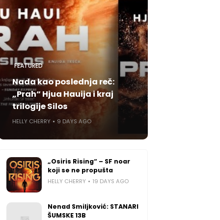
FEATURED
Nada kao poslednja reč:
„Prah“ Hjua Hauija i kraj
trilogije Silos
HELLY CHERRY
9 DAYS AGO
„Osiris Rising“ – SF noar
koji se ne propušta
HELLY CHERRY
19 DAYS AGO
Nenad Smiljković: STANARI
ŠUMSKE 13B