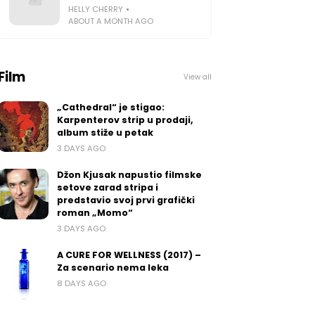
HELLY CHERRY
ABOUT A MONTH AGO
Film
View all
„Cathedral“ je stigao:
Karpenterov strip u prodaji,
album stiže u petak
3 DAYS AGO
Džon Kjusak napustio filmske
setove zarad stripa i
predstavio svoj prvi grafički
roman „Momo“
3 DAYS AGO
A CURE FOR WELLNESS (2017) –
Za scenario nema leka
8 DAYS AGO