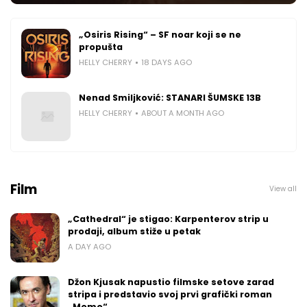
„Osiris Rising“ – SF noar koji se ne
propušta
HELLY CHERRY
18 DAYS AGO
Nenad Smiljković: STANARI ŠUMSKE 13B
HELLY CHERRY
ABOUT A MONTH AGO
Film
View all
„Cathedral“ je stigao: Karpenterov strip u
prodaji, album stiže u petak
A DAY AGO
Džon Kjusak napustio filmske setove zarad
stripa i predstavio svoj prvi grafički roman
„Momo“