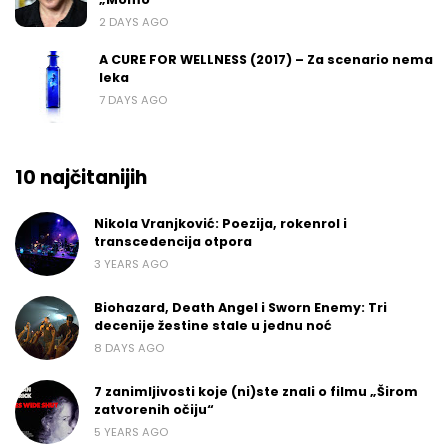
2 DAYS AGO
A CURE FOR WELLNESS (2017) – Za scenario nema
leka
7 DAYS AGO
10 najčitanijih
Nikola Vranjković: Poezija, rokenrol i
transcedencija otpora
3 YEARS AGO
Biohazard, Death Angel i Sworn Enemy: Tri
decenije žestine stale u jednu noć
8 DAYS AGO
7 zanimljivosti koje (ni)ste znali o filmu „Širom
zatvorenih očiju“
5 YEARS AGO