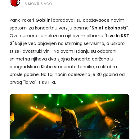
6 MONTHS AGO
Pank-rokeri
Goblini
obradovali su obožavaoce novim
spotom, za koncertnu verziju pesme "
Splet okolnosti
".
Ova numera se nalazi na njihovom albumu "
Live In KST
2
" koji je već objavljen na striming servisima, a uskoro
stiže i dvostruki vinil. Na ovom izdanju su odabrani
snimci sa njihova dva sjajna koncerta održana u
beogradskom Klubu studenata tehnike, u oktobru
prošle godine. Na taj način obeleženo je 30 godina od
prvog "lajva" iz KST-a.