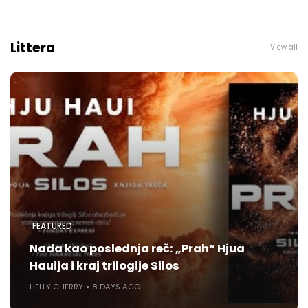
Littera
View all
FEATURED
Nada kao poslednja reč: „Prah“ Hjua
Hauija i kraj trilogije Silos
HELLY CHERRY
8 DAYS AGO