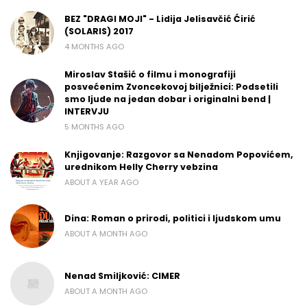
BEZ "DRAGI MOJI" - Lidija Jelisavčić Ćirić
(SOLARIS) 2017
4 MONTHS AGO
Miroslav Stašić o filmu i monografiji
posvećenim Zvoncekovoj bilježnici: Podsetili
smo ljude na jedan dobar i originalni bend |
INTERVJU
5 MONTHS AGO
Knjigovanje: Razgovor sa Nenadom Popovićem,
urednikom Helly Cherry vebzina
ABOUT A YEAR AGO
Dina: Roman o prirodi, politici i ljudskom umu
ABOUT A MONTH AGO
Nenad Smiljković: CIMER
ABOUT A MONTH AGO