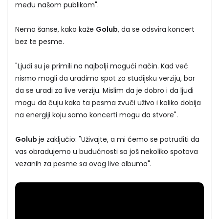
među našom publikom".
Nema šanse, kako kaže
Golub
, da se odsvira koncert
bez te pesme.
"Ljudi su je primili na najbolji mogući način. Kad već
nismo mogli da uradimo spot za studijsku verziju, bar
da se uradi za live verziju. Mislim da je dobro i da ljudi
mogu da čuju kako ta pesma zvuči uživo i koliko dobija
na energiji koju samo koncerti mogu da stvore".
Golub
je zaključio: "Uživajte, a mi ćemo se potruditi da
vas obradujemo u budućnosti sa još nekoliko spotova
vezanih za pesme sa ovog live albuma".