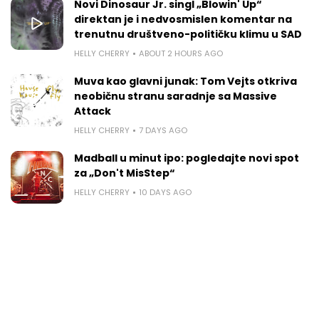
Novi Dinosaur Jr. singl „Blowin' Up“
direktan je i nedvosmislen komentar na
trenutnu društveno-političku klimu u SAD
HELLY CHERRY
ABOUT 2 HOURS AGO
Muva kao glavni junak: Tom Vejts otkriva
neobičnu stranu saradnje sa Massive
Attack
HELLY CHERRY
7 DAYS AGO
Madball u minut ipo: pogledajte novi spot
za „Don't MisStep“
HELLY CHERRY
10 DAYS AGO