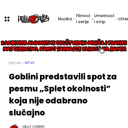
Filmovi
Umetnost
Muzika
Litte
i serije
i strip
Home
MTV3
Goblini predstavili spot za
pesmu „Splet okolnosti”
koja nije odabrano
slučajno
HELLY CHERRY