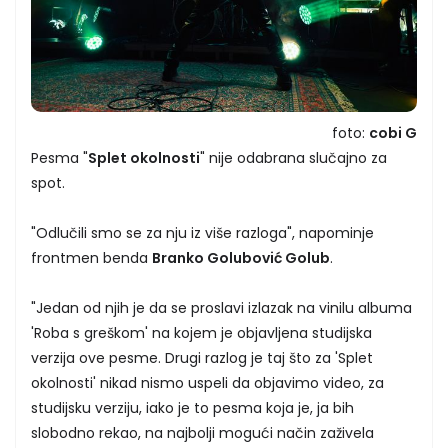
foto:
cobi G
Pesma "
Splet okolnosti
" nije odabrana slučajno za
spot.
"Odlučili smo se za nju iz više razloga", napominje
frontmen benda
Branko Golubović Golub
.
"Jedan od njih je da se proslavi izlazak na vinilu albuma
'Roba s greškom' na kojem je objavljena studijska
verzija ove pesme. Drugi razlog je taj što za 'Splet
okolnosti' nikad nismo uspeli da objavimo video, za
studijsku verziju, iako je to pesma koja je, ja bih
slobodno rekao, na najbolji mogući način zaživela