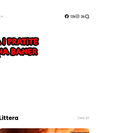
13k
3k
Littera
View all