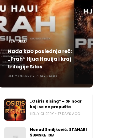
FEATURED
Nada kao poslednja reč:
„Prah“ Hjua Hauija i kraj
trilogije Silos
HELLY CHERRY
7 DAYS AGO
„Osiris Rising“ – SF noar
koji se ne propušta
HELLY CHERRY
17 DAYS AGO
Nenad Smiljković: STANARI
ŠUMSKE 13B