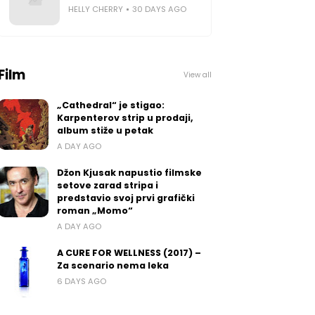
HELLY CHERRY
30 DAYS AGO
Film
View all
„Cathedral“ je stigao:
Karpenterov strip u prodaji,
album stiže u petak
A DAY AGO
Džon Kjusak napustio filmske
setove zarad stripa i
predstavio svoj prvi grafički
roman „Momo“
A DAY AGO
A CURE FOR WELLNESS (2017) –
Za scenario nema leka
6 DAYS AGO