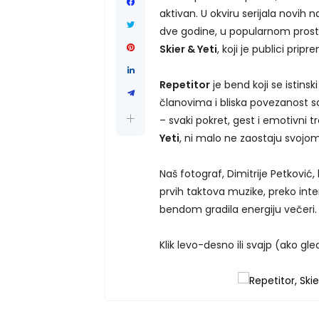
aktivan. U okviru serijala novih 
dve godine, u popularnom prosto
Skier & Yeti
, koji je publici pri
Repetitor
je bend koji se istinsk
članovima i bliska povezanost s
– svaki pokret, gest i emotivni t
Yeti
, ni malo ne zaostaju svoj
Naš fotograf, Dimitrije Petković,
prvih taktova muzike, preko inten
bendom gradila energiju večeri.
Klik levo-desno ili svajp (ako gle