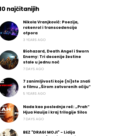
10 najčitanijih
Nikola Vranjković: Poezija,
rokenrol i transcedencija
otpora
3 YEARS AGO
Biohazard, Death Angel i Sworn
Enemy: Tri decenije žestine
stale u jednu noć
7 DAYS AGO
7 zanimljivosti koje (ni)ste znali
o filmu „Širom zatvorenih očiju“
5 YEARS AGO
Nada kao poslednja reč: „Prah“
Hjua Hauija i kraj trilogije Silos
7 DAYS AGO
BEZ "DRAGI MOJI" - Lidija