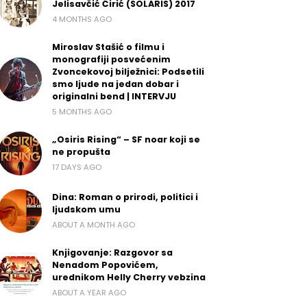
Jelisavčić Ćirić (SOLARIS) 2017
4 MONTHS AGO
Miroslav Stašić o filmu i
monografiji posvećenim
Zvoncekovoj bilježnici: Podsetili
smo ljude na jedan dobar i
originalni bend | INTERVJU
5 MONTHS AGO
„Osiris Rising“ – SF noar koji se
ne propušta
17 DAYS AGO
Dina: Roman o prirodi, politici i
ljudskom umu
ABOUT A MONTH AGO
Knjigovanje: Razgovor sa
Nenadom Popovićem,
urednikom Helly Cherry vebzina
ABOUT A YEAR AGO