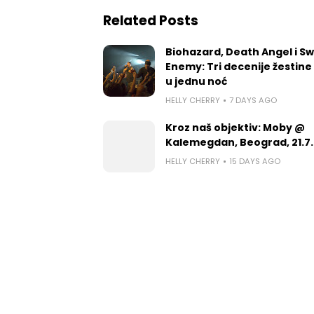
Related Posts
Biohazard, Death Angel i S
Enemy: Tri decenije žestine
u jednu noć
HELLY CHERRY
7 DAYS AGO
Kroz naš objektiv: Moby @
Kalemegdan, Beograd, 21.7.
HELLY CHERRY
15 DAYS AGO