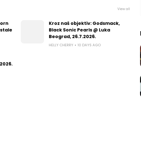
View all
worn
Kroz naš objektiv: Godsmack,
 stale
Black Sonic Pearls @ Luka
Beograd, 26.7.2026.
HELLY CHERRY
10 DAYS AGO
2026.