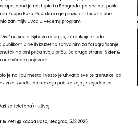
nastupa, bend je nastupio i u Beogradu, po prvi put posle
ru Zappa Baza. Podršku im je pružio misteriozni duo
premio zanimljiv uvod u večernji program.
i “živi” na sceni. Njihova energija, interakcija među
a publikom čine ih izuzetno zahvalnim za fotografisanje
renutak na bini priča svoju priču. Sa druge strane,
Skier &
om neobičnom pojavom.
 bio je na licu mesta i vešto je uhvatio sve te trenutke: od
zivnih izvedbi, do reakcija publike koja je zajedno sa
daš sa telefona) i uživaj.