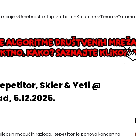
i serije
Umetnost i strip
Littera
Kolumne
Tema
O nama
epetitor, Skier & Yeti @
d, 5.12.2025.
najlepših mogućih razloga,
Repetitor
je ponovo koncertno