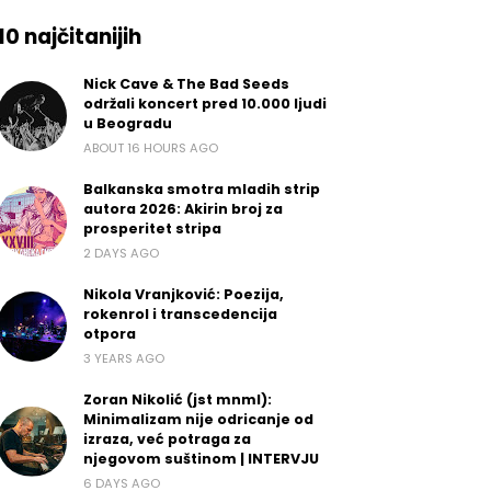
10 najčitanijih
Nick Cave & The Bad Seeds
održali koncert pred 10.000 ljudi
u Beogradu
ABOUT 16 HOURS AGO
Balkanska smotra mladih strip
autora 2026: Akirin broj za
prosperitet stripa
2 DAYS AGO
Nikola Vranjković: Poezija,
rokenrol i transcedencija
otpora
3 YEARS AGO
Zoran Nikolić (jst mnml):
Minimalizam nije odricanje od
izraza, već potraga za
njegovom suštinom | INTERVJU
6 DAYS AGO