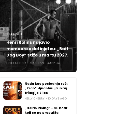
FEATURED
Henri Rolins najavio
memoare o detinjstvu: „Bait
Dog Boy“ stiže u martu 2027.
HELLY CHERRY
ABOUT AN HOUR AGO
Nada kao poslednja reč:
„Prah“ Hjua Hauija i kraj
trilogije Silos
HELLY CHERRY
10 DAYS AGO
„Osiris Rising“ – SF noar
koji se ne propušta