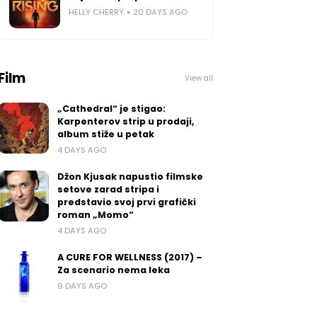
HELLY CHERRY
20 DAYS AGO
Film
View all
„Cathedral“ je stigao:
Karpenterov strip u prodaji,
album stiže u petak
4 DAYS AGO
Džon Kjusak napustio filmske
setove zarad stripa i
predstavio svoj prvi grafički
roman „Momo“
4 DAYS AGO
A CURE FOR WELLNESS (2017) –
Za scenario nema leka
9 DAYS AGO