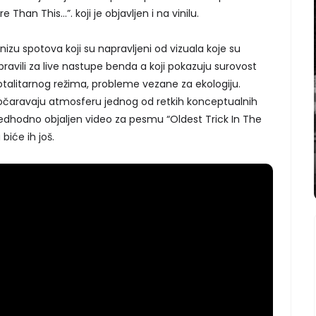
han This…”. koji je objavljen i na vinilu.
izu spotova koji su napravljeni od vizuala koje su
ravili za live nastupe benda a koji pokazuju surovost
alitarnog režima, probleme vezane za ekologiju.
 dočaravaju atmosferu jednog od retkih konceptualnih
redhodno objaljen video za pesmu “Oldest Trick In The
biće ih još.