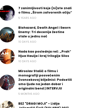
7 zanimljivosti koje (ni)ste znali
o filmu „Širom zatvorenih očiju“
5 YEARS AGO
Biohazard, Death Angel i Sworn
Enemy: Tri decenije žestine
stale u jednu noć
10 DAYS AGO
Nada kao poslednja reč: „Prah“
Hjua Hauija i kraj trilogije Silos
10 DAYS AGO
Miroslav Stašić o filmu i
monografiji posvećenim
Zvoncekovoj bilježnici: Podsetili
smo ljude na jedan dobar i
originalni bend | INTERVJU
5 MONTHS AGO
BEZ "DRAGI MOJI" - Lidija
Jelisavčić Ćirić (SOLARIS) 2017