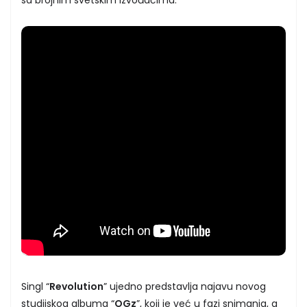
Singl “
Revolution
” ujedno predstavlja najavu novog
studijskog albuma “
OGz
”, koji je već u fazi snimanja, a