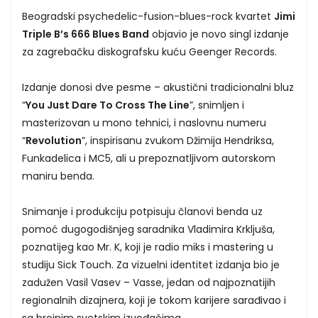
Beogradski psychedelic-fusion-blues-rock kvartet
Jimi
Triple B’s 666 Blues Band
objavio je novo singl izdanje
za zagrebačku diskografsku kuću Geenger Records.
Izdanje donosi dve pesme – akustični tradicionalni bluz
“
You Just Dare To Cross The Line
”, snimljen i
masterizovan u mono tehnici, i naslovnu numeru
“
Revolution
”, inspirisanu zvukom Džimija Hendriksa,
Funkadelica i MC5, ali u prepoznatljivom autorskom
maniru benda.
Snimanje i produkciju potpisuju članovi benda uz
pomoć dugogodišnjeg saradnika Vladimira Krkljuša,
poznatijeg kao Mr. K, koji je radio miks i mastering u
studiju Sick Touch. Za vizuelni identitet izdanja bio je
zadužen Vasil Vasev – Vasse, jedan od najpoznatijih
regionalnih dizajnera, koji je tokom karijere sarađivao i
sa brojnim svetskim izvođačima.