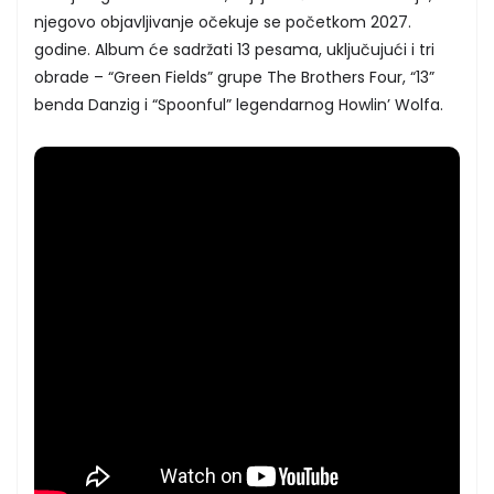
njegovo objavljivanje očekuje se početkom 2027.
godine. Album će sadržati 13 pesama, uključujući i tri
obrade – “Green Fields” grupe The Brothers Four, “13”
benda Danzig i “Spoonful” legendarnog Howlin’ Wolfa.