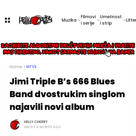
Filmovi
Umetnost
Muzika
Litte
i serije
i strip
Home
MTV3
Jimi Triple B’s 666 Blues
Band dvostrukim singlom
najavili novi album
HELLY CHERRY
ABOUT A MONTH AGO