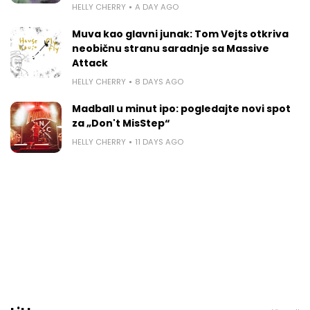
HELLY CHERRY
A DAY AGO
Muva kao glavni junak: Tom Vejts otkriva
neobičnu stranu saradnje sa Massive
Attack
HELLY CHERRY
8 DAYS AGO
Madball u minut ipo: pogledajte novi spot
za „Don't MisStep“
HELLY CHERRY
11 DAYS AGO