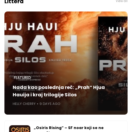
Littera
View all
FEATURED
Nada kao poslednja reč: „Prah“ Hjua
Hauija i kraj trilogije Silos
HELLY CHERRY
9 DAYS AGO
„Osiris Rising“ – SF noar koji se ne