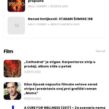
propušta
HELLY CHERRY
19 DAYS AGO
Nenad Smiljković: STANARI ŠUMSKE 13B
HELLY CHERRY
ABOUT A MONTH AGO
Film
View all
„Cathedral“ je stigao: Karpenterov strip u
prodaji, album stiže u petak
3 DAYS AGO
Džon Kjusak napustio filmske setove zarad
stripa i predstavio svoj prvi grafički roman
„Momo“
3 DAYS AGO
A CURE FOR WELLNESS (2017) – Za scenario nema