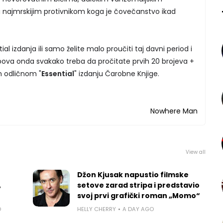
i najmrskijim protivnikom koga je čovečanstvo ikad
al izdanja ili samo želite malo proučiti taj davni period i
ipova onda svakako treba da pročitate prvih 20 brojeva +
om odličnom "
Essential
" izdanju Čarobne Knjige.
Nowhere Man
View all
Džon Kjusak napustio filmske
,
setove zarad stripa i predstavio
svoj prvi grafički roman „Momo“
O
HELLY CHERRY
A DAY AGO