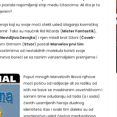
 postala najomiljeniji strip među čitaocima. Ali šta je to
ljenim?
roja koji su svoje moći stekli usled izlaganja kosmičkoj
vemir. Tako su naučnik Rid Ričards (
Mister Fantastik
),
(
Nevidljiva Devojka
) i njen mlađi brat Džoni (
Čovek-
nom Grimom (
Stvor
) postali
Marvelov prvi tim
kostimima od nestabilnih molekula koristi svoje
nstva boreći se sa raznim vanzemaljskim pretnjama i
Poput mnogih Marvelovih likova njihove
moći potiču od radijacije ali za razliku od
istih ne bave se maskiranim osvetništvom i
samim time odudaraju od tada (a i sada)
čestih usamljenih heroja dualnog
identiteta. Kao i svaki tim daleko su od
savršenstva usled čestog međusobnog