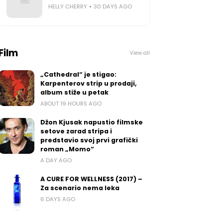
HELLY CHERRY
30 DAYS AGO
Film
View all
„Cathedral“ je stigao:
Karpenterov strip u prodaji,
album stiže u petak
ABOUT 19 HOURS AGO
Džon Kjusak napustio filmske
setove zarad stripa i
predstavio svoj prvi grafički
roman „Momo“
A DAY AGO
A CURE FOR WELLNESS (2017) –
Za scenario nema leka
6 DAYS AGO