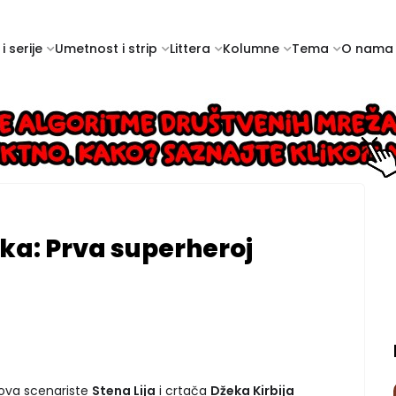
i serije
Umetnost i strip
Littera
Kolumne
Tema
O nama
ka: Prva superheroj
mova scenariste
Stena Lija
i crtača
Džeka Kirbija