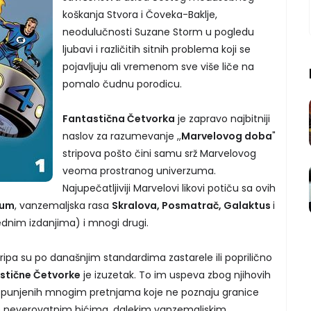
koškanja Stvora i Čoveka-Baklje,
neodulučnosti Suzane Storm u pogledu
ljubavi i različitih sitnih problema koji se
pojavljuju ali vremenom sve više liče na
pomalo čudnu porodicu.
Fantastična Četvorka
je zapravo najbitniji
naslov za razumevanje ,,
Marvelovog doba
"
stripova pošto čini samu srž Marvelovog
veoma prostranog univerzuma.
Najupečatljiviji Marvelovi likovi potiču sa ovih
Dum
, vanzemaljska rasa
Skralova, Posmatrač, Galaktus
i
rednim izdanjima) i mnogi drugi.
ipa su po današnjim standardima zastarele ili poprilično
stične Četvorke
je izuzetak. To im uspeva zbog njihovih
spunjenih mnogim pretnjama koje ne poznaju granice
e neverovatnim bićima, dalekim vanzemaljskim