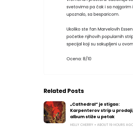
svetovima pa čak i sa najgorim 
upoznalo, sa besparicom.
Ukoliko ste fan Marvelovih Essenti
početke njihovih popularnih str
specijal koji su sakupljeni u ov
Ocena: 8/10
Related Posts
„Cathedral“ je stigao:
Karpenterov strip u prodaji
album stiže u petak
HELLY CHERRY
ABOUT 19 HOURS AG