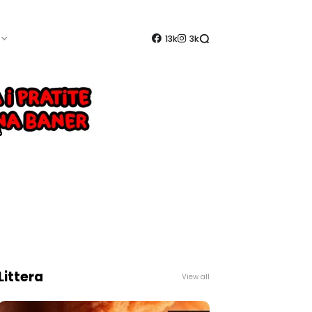
13k
3k
Littera
View all