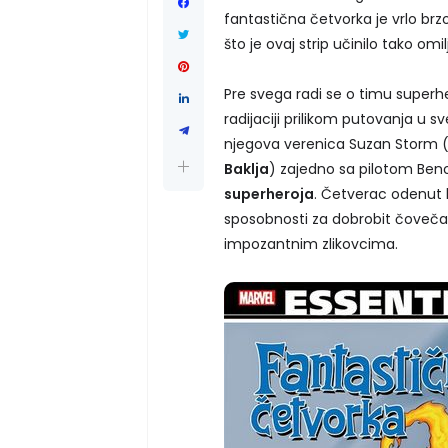
fantastična četvorka je vrlo brzo
što je ovaj strip učinilo tako omi
Pre svega radi se o timu superhe
radijaciji prilikom putovanja u s
njegova verenica Suzan Storm 
Baklja
) zajedno sa pilotom Be
superheroja
. Četverac odenut 
sposobnosti za dobrobit čoveča
impozantnim zlikovcima.