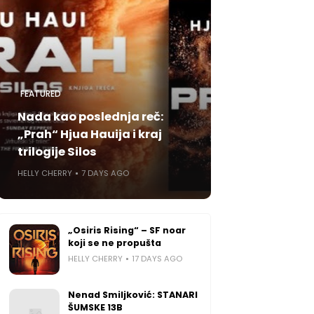
FEATURED
Nada kao poslednja reč:
„Prah“ Hjua Hauija i kraj
trilogije Silos
HELLY CHERRY
7 DAYS AGO
„Osiris Rising“ – SF noar
koji se ne propušta
HELLY CHERRY
17 DAYS AGO
Nenad Smiljković: STANARI
ŠUMSKE 13B