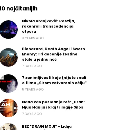
10 najčitanijih
Nikola Vranjković: Poezija,
rokenrol i transcedencija
otpora
3 YEARS AGO
Biohazard, Death Angel i Sworn
Enemy: Tri decenije žestine
stale u jednu noć
7 DAYS AGO
7 zanimljivosti koje (ni)ste znali
o filmu „Širom zatvorenih očiju“
5 YEARS AGO
Nada kao poslednja reč: „Prah“
Hjua Hauija i kraj trilogije Silos
7 DAYS AGO
BEZ "DRAGI MOJI" - Lidija