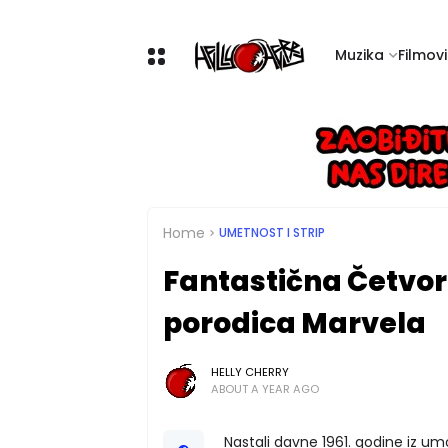
Muzika
Filmovi 
Home
UMETNOST I STRIP
Fantastična Četvor
porodica Marvela
HELLY CHERRY
ABOUT A YEAR AGO
Nastali davne 1961. godine iz u