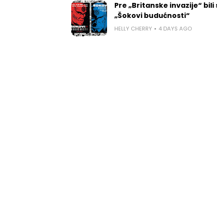
Pre „Britanske invazije“ bili
„Šokovi budućnosti“
HELLY CHERRY
4 DAYS AGO