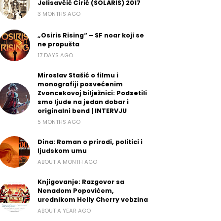
Jelisavčić Ćirić (SOLARIS) 2017
3 MONTHS AGO
„Osiris Rising“ – SF noar koji se
ne propušta
17 DAYS AGO
Miroslav Stašić o filmu i
monografiji posvećenim
Zvoncekovoj bilježnici: Podsetili
smo ljude na jedan dobar i
originalni bend | INTERVJU
5 MONTHS AGO
Dina: Roman o prirodi, politici i
ljudskom umu
ABOUT A MONTH AGO
Knjigovanje: Razgovor sa
Nenadom Popovićem,
urednikom Helly Cherry vebzina
ABOUT A YEAR AGO