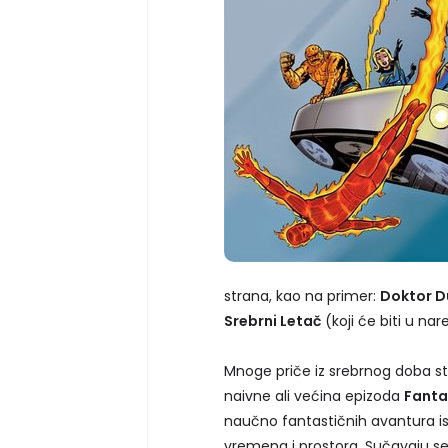
strana, kao na primer:
Doktor 
Srebrni Letač
(koji će biti u na
Mnoge priče iz srebrnog doba str
naivne ali većina epizoda
Fanta
naučno fantastičnih avantura i
vremena i prostora. Sučavaju s