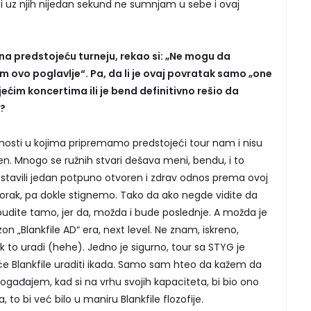
i uz njih nijedan sekund ne sumnjam u sebe i ovaj
ći na predstojeću turneju, rekao si: „Ne mogu da
im ovo poglavlje“. Pa, da li je ovaj povratak samo „one
ćim koncertima ili je bend definitivno rešio da
e?
nosti u kojima pripremamo predstojeći tour nam i nisu
n. Mnogo se ružnih stvari dešava meni, bendu, i to
stavili jedan potpuno otvoren i zdrav odnos prema ovoj
korak, pa dokle stignemo. Tako da ako negde vidite da
udite tamo, jer da, možda i bude poslednje. A možda je
 „Blankfile AD“ era, next level. Ne znam, iskreno,
 to uradi (hehe). Jedno je sigurno, tour sa STYG je
i će Blankfile uraditi ikada. Samo sam hteo da kažem da
događajem, kad si na vrhu svojih kapaciteta, bi bio ono
, to bi već bilo u maniru Blankfile flozofije.