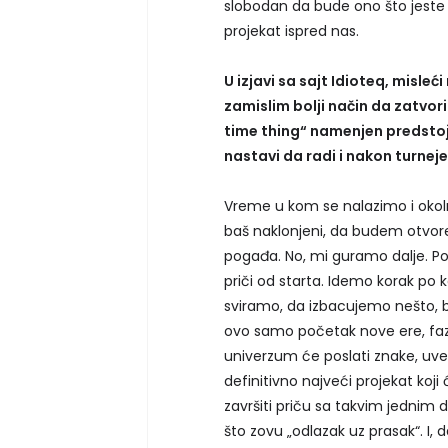
slobodan da bude ono što jeste 
projekat ispred nas.
U izjavi sa sajt Idioteq, misle
zamislim bolji način da zatvor
time thing“ namenjen predstoje
nastavi da radi i nakon turnej
Vreme u kom se nalazimo i okol
baš naklonjeni, da budem otvore
pogađa. No, mi guramo dalje. Po
priči od starta. Idemo korak po 
sviramo, da izbacujemo nešto, b
ovo samo početak nove ere, fazon
univerzum će poslati znake, uvek
definitivno najveći projekat koj
završiti priču sa takvim jednim 
što zovu „odlazak uz prasak“. I, da