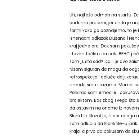
Uh, najteže odmah na startu. Za
budemo precizni, jer onda je na
formi kako ga poznajemo, to je b
Iznenadni odlazak Dušana i Nenada
kraj jedne ere. Dok sam pokuša
stavim tačku i na celu BFHC prič
sam „I, šta sad? Da li je ovo zaist
Nisam siguran da mogu da odgov
retrospekcija i odluče dalji korac
između srca i razuma. Momci su 
Parkirao sam emocije i pokušava
projektom. Baš zbog svega što sa
da ostavim na onome iz novembra.
Blankfile filozofije, ili bar ono
sam odlučio da Blankfile-u ipak
kraja, a prvo da pokušam da sku