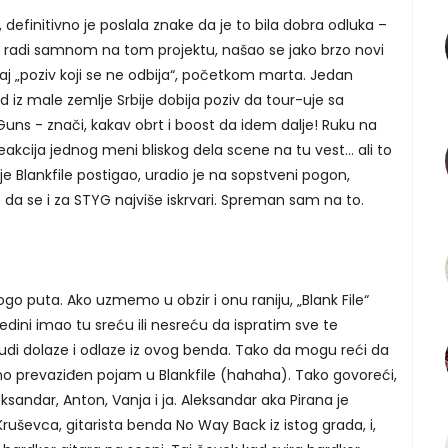
, definitivno je poslala znake da je to bila dobra odluka –
a radi samnom na tom projektu, našao se jako brzo novi
 taj „poziv koji se ne odbija“, početkom marta. Jedan
iz male zemlje Srbije dobija poziv da tour-uje sa
uns - znači, kakav obrt i boost da idem dalje! Ruku na
akcija jednog meni bliskog dela scene na tu vest... ali to
 je Blankfile postigao, uradio je na sopstveni pogon,
je da se i za STYG najviše iskrvari. Spreman sam na to.
o puta. Ako uzmemo u obzir i onu raniju, „Blank File“
edini imao tu sreću ili nesreću da ispratim sve te
ljudi dolaze i odlaze iz ovog benda. Tako da mogu reći da
o prevaziđen pojam u Blankfile (hahaha). Tako govoreći,
sandar, Anton, Vanja i ja. Aleksandar aka Pirana je
Kruševca, gitarista benda No Way Back iz istog grada, i,