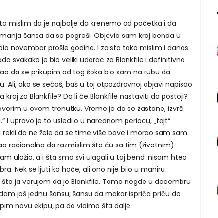
to mislim da je najbolje da krenemo od početka i da
jmanja šansa da se pogreši. Objavio sam kraj benda u
io novembar prošle godine. I zaista tako mislim i danas.
 svakako je bio veliki udarac za Blankfile i definitivno
vao da se prikupim od tog šoka bio sam na rubu da
u. Ali, ako se sećaš, baš u toj otpozdravnoj objavi napisao
a kraj za Blankfile? Da li će Blankfile nastaviti da postoji?
orim u ovom trenutku. Vreme je da se zastane, izvrši
i.“ I upravo je to usledilo u narednom periodu, „fajt“
rekli da ne žele da se time više bave i morao sam sam.
o racionalno da razmislim šta ću sa tim (životnim)
m uložio, a i šta smo svi ulagali u taj bend, nisam hteo
 Nek se ljuti ko hoće, ali ono nije bilo u maniru
ga u šta ja verujem da je Blankfile. Tamo negde u decembru
 dam još jednu šansu, šansu da makar ispriča priču do
pim novu ekipu, pa da vidimo šta dalje.