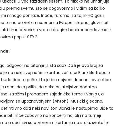
 uskočili u već razrađen sistem. To nikako ne umanjuje
i imaju prema svemu što se dogovorimo i vidim sa koliko
o mi mnogo pomaže. Inače, furamo isti taj BFHC gas i
o tamo po velikim scenama Evrope. Iskreno, glavni cilj
sak i time otvorimo vrata i drugim hardkor bendovima iz
ndovima poput STYG.
endu?
, odgovor na pitanje „I, šta sad? Da li je ovo kraj za
e je na neki svoj način skontao zašto bi Blankfile trebalo
bude deo te priče. I to je bio najveći doprinos ove ekipe
 je meni dala priliku da neka prijateljstva dodatno
atno istražim i pronađem zajedničke teme (Vanja), a
abavljam se upoznavanjem (Anton). Muzički gledano,
e defintiivno dati neki novi ton Blankfile nastupima. Biće to
 neće biti. Biće zabavno na koncertima, ali i na turneji
i smo u deal svi sa otvorenim kartama na stolu, svako je