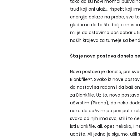
tako da su novi momci bukvalno
trud koji oni ulažu, rispekt koj
energije dolaze na probe, sve t
gledamo da to što bolje iznesem
mi je da ostavimo baš dobar uti
naših krajeva za turneje sa be
Šta je nova postava donela b
Nova postava je donela, pre svega
Blankfile?“. Svako iz nove postav
da nastavi sa radom i da baš on 
za Blankfile. Uz to, nova postava
učvrstim (Pirana), da neke dod
neka da doživim po prvi put i z
svako od njih ima svoj stil i to ć
isti Blankfile, ali, opet nekako, i
uopšte. Ali jedno je sigurno, ušl