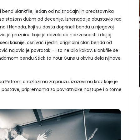
bend Blankfile, jedan od najznačajnijih predstavnika
sa stažom dužim od decenije, iznenada je obustavio rad.
a i Nenada, koji su dosta doprineli bendu u njegovoj
stavio je prazninu koja je dovela do neizvesnosti i daljoj
eci kasnije, osnivač i jedini originalni član benda od
ć najavio je povratak – i to ne bilo kakav. Blankfile se
ndarnom bendu Stick to Your Guns u okviru dela njihove
a Petrom o razlozima za pauzu, izazovima kroz koje je
e postave, pripremama za povratničke nastupe i o tome