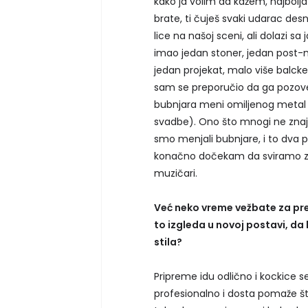
kako ja volim da kažem, najbolja
brate, ti čuješ svaki udarac desne
lice na našoj sceni, ali dolazi s
imao jedan stoner, jedan post-m
jedan projekat, malo više balcken
sam se preporučio da ga pozove
bubnjara meni omiljenog metal b
svadbe). Ono što mnogi ne znaju
smo menjali bubnjare, i to dva 
konačno dočekam da sviramo zaje
muzičari.
Već neko vreme vežbate za pre
to izgleda u novoj postavi, da 
stila?
Pripreme idu odlično i kockice se
profesionalno i dosta pomaže što