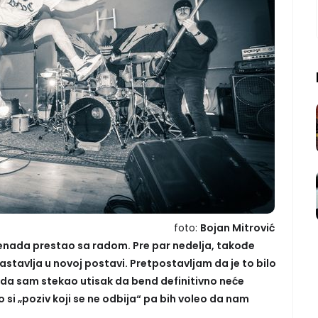
foto:
Bojan Mitrović
znenada prestao sa radom. Pre par nedelja, takođe
astavlja u novoj postavi. Pretpostavljam da je to bilo
 da sam stekao utisak da bend definitivno neće
 si „poziv koji se ne odbija“ pa bih voleo da nam