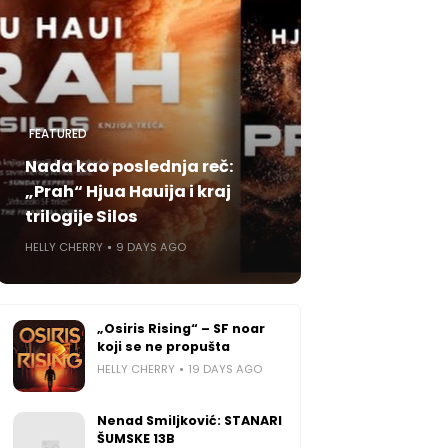
FEATURED
Nada kao poslednja reč:
„Prah“ Hjua Hauija i kraj
trilogije Silos
HELLY CHERRY
9 DAYS AGO
„Osiris Rising“ – SF noar
koji se ne propušta
HELLY CHERRY
19 DAYS AGO
Nenad Smiljković: STANARI
ŠUMSKE 13B