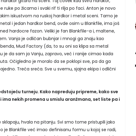
 hardkor gitara na sceni. Taj čovek kad svira hardkor,
 ruke po žicama i svaki rif ti rilja po faci. Anton je novo
a jakim iskustvom na ruskoj hardkor i metal sceni. Tamo je
etal i jedan hardkor bend, ovde osim u Blankfile, ima još
ed hardocre fazon. Veliki je fan Blankfile-a i, maltene,
m. Vanja je odličan bubnjar i mnogi ga znaju kao
enda, Mud Factory (da, to su oni sa klipa sa metal
 je da sam ja Vanju, zapravo, već i ranije cimao kada
puta. Očigledno je moralo da se poklopi sve, pa da ga
dno. Treća sreća. Sve u svemu, sjajna ekipa i odlični
dstojeću turneju. Kako napreduju pripreme, kako sve
li ima nekih promena u smislu aranžmana, set liste pa i
 sklapaju, hvala na pitanju. Svi smo tome pristupili jako
 je Blankfile već imao definisanu formu u kojoj se radi,