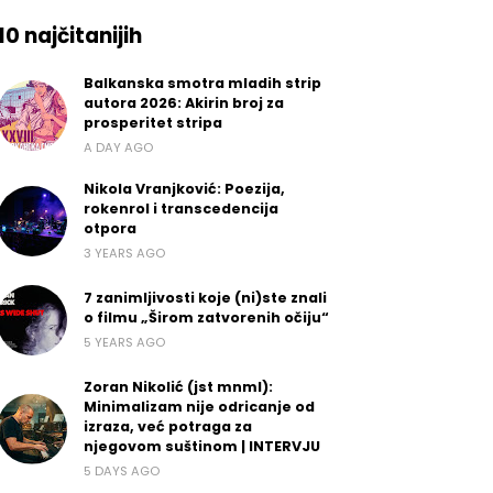
10 najčitanijih
Balkanska smotra mladih strip
autora 2026: Akirin broj za
prosperitet stripa
A DAY AGO
Nikola Vranjković: Poezija,
rokenrol i transcedencija
otpora
3 YEARS AGO
7 zanimljivosti koje (ni)ste znali
o filmu „Širom zatvorenih očiju“
5 YEARS AGO
Zoran Nikolić (jst mnml):
Minimalizam nije odricanje od
izraza, već potraga za
njegovom suštinom | INTERVJU
5 DAYS AGO