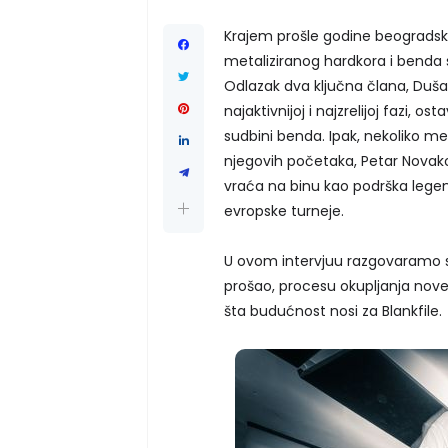
Krajem prošle godine beogradski 
metaliziranog hardkora i benda 
Odlazak dva ključna člana, Dušan
najaktivnijoj i najzrelijoj fazi, o
sudbini benda. Ipak, nekoliko mes
njegovih početaka, Petar Novakovi
vraća na binu kao podrška lege
evropske turneje.
U ovom intervjuu razgovaramo s
prošao, procesu okupljanja nov
šta budućnost nosi za Blankfile.