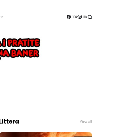
13k
3k
Littera
View all