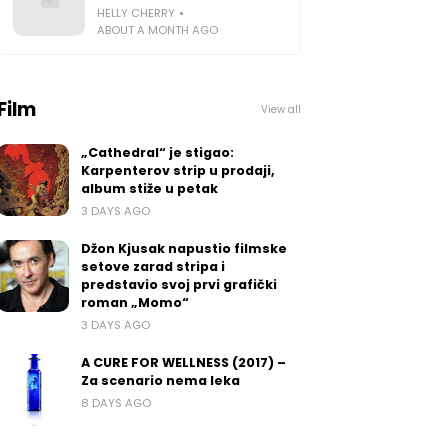
HELLY CHERRY
ABOUT A MONTH AGO
Film
View all
„Cathedral“ je stigao:
Karpenterov strip u prodaji,
album stiže u petak
3 DAYS AGO
Džon Kjusak napustio filmske
setove zarad stripa i
predstavio svoj prvi grafički
roman „Momo“
3 DAYS AGO
A CURE FOR WELLNESS (2017) –
Za scenario nema leka
8 DAYS AGO