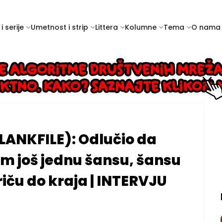
i serije
Umetnost i strip
Littera
Kolumne
Tema
O nama
LANKFILE): Odlučio da
am još jednu šansu, šansu
iču do kraja | INTERVJU