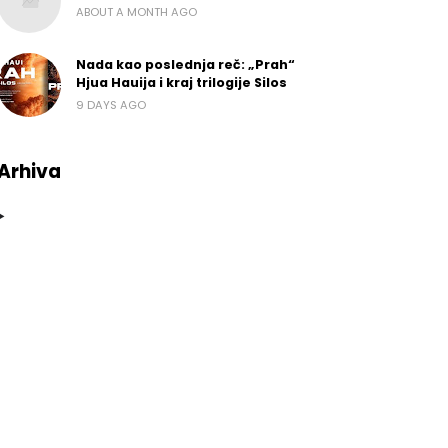
ABOUT A MONTH AGO
Nada kao poslednja reč: „Prah“
Hjua Hauija i kraj trilogije Silos
9 DAYS AGO
Arhiva