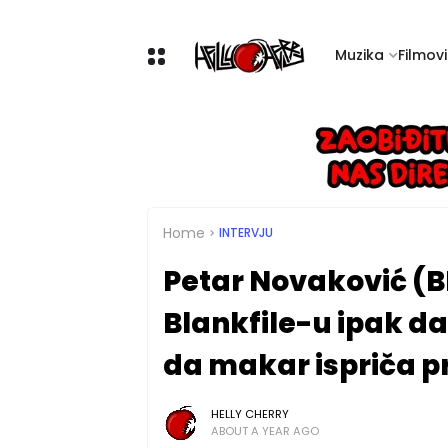
Muzika
Filmovi 
Home
INTERVJU
Petar Novaković (B
Blankfile-u ipak d
da makar ispriča pr
HELLY CHERRY
ABOUT A YEAR AGO