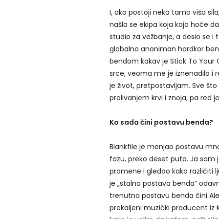
I, ako postoji neka tamo viša sila
našla se ekipa koja koja hoće d
studio za vežbanje, a desio se i
globalno anoniman hardkor bend 
bendom kakav je Stick To Your G
srce, veoma me je iznenadila i re
je život, pretpostavljam. Sve što
prolivanjem krvi i znoja, pa red 
Ko sada čini postavu benda?
Blankfile je menjao postavu mnog
fazu, preko deset puta. Ja sam j
promene i gledao kako različiti 
je „stalna postava benda“ odavn
trenutna postavu benda čini Alek
prekaljeni muzički producent iz 