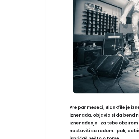
Pre par meseci, Blankfile je i
iznenada, objavio si da bend n
iznenađenje i za tebe obzirom
nastaviti sa radom. Ipak, dobio
ispričaš nešto o tome.