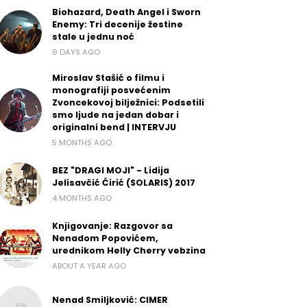
Biohazard, Death Angel i Sworn
Enemy: Tri decenije žestine
stale u jednu noć
9 DAYS AGO
Miroslav Stašić o filmu i
monografiji posvećenim
Zvoncekovoj bilježnici: Podsetili
smo ljude na jedan dobar i
originalni bend | INTERVJU
5 MONTHS AGO
BEZ "DRAGI MOJI" - Lidija
Jelisavčić Ćirić (SOLARIS) 2017
4 MONTHS AGO
Knjigovanje: Razgovor sa
Nenadom Popovićem,
urednikom Helly Cherry vebzina
ABOUT A YEAR AGO
Nenad Smiljković: CIMER