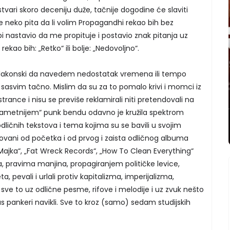
tvari skoro deceniju duže, tačnije dogodine će slaviti
 neko pita da li volim Propagandhi rekao bih bez
i nastavio da me propituje i postavio znak pitanja uz
rekao bih: „Retko“ ili bolje: „Nedovoljno“.
 lakonski da navedem nedostatak vremena ili tempo
o sasvim tačno. Mislim da su za to pomalo krivi i momci iz
trance i nisu se previše reklamirali niti pretendovali na
ametnijem“ punk bendu odavno je kružila spektrom
odličnih tekstova i tema kojima su se bavili u svojim
ovani od početka i od prvog i zaista odličnog albuma
Majka“, „Fat Wreck Records“, „How To Clean Everything“
a, pravima manjina, propagiranjem političke levice,
 pevali i urlali protiv kapitalizma, imperijalizma,
I sve to uz odlične pesme, rifove i melodije i uz zvuk nešto
 pankeri navikli. Sve to kroz (samo) sedam studijskih