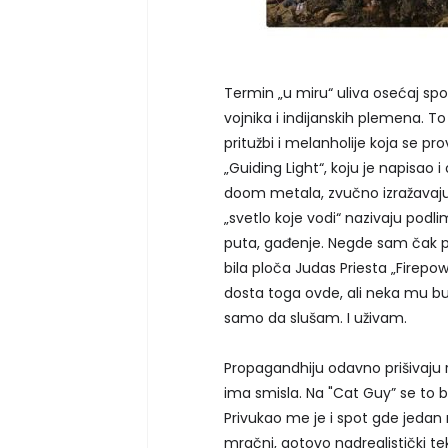
Termin „u miru“ uliva osećaj sp
vojnika i indijanskih plemena. T
pritužbi i melanholije koja se pr
„Guiding Light“, koju je napisao 
doom metala, zvučno izražavaj
„svetlo koje vodi“ nazivaju podl
puta, gađenje. Negde sam čak p
bila ploča Judas Priesta „Firepo
dosta toga ovde, ali neka mu bu
samo da slušam. I uživam.
Propagandhiju odavno prišivaju 
ima smisla. Na "Cat Guy” se to b
Privukao me je i spot gde jedan 
mračni, gotovo nadrealistički tek