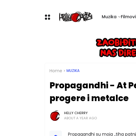
Muzika
Filmovi 
Home
MUZIKA
Propagandhi - At Pe
progere i metalce
HELLY CHERRY
ABOUT A YEAR AGO
Propagandhi su moja „tiha patnja