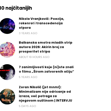
10 najčitanijih
Nikola Vranjković: Poezija,
rokenrol i transcedencija
otpora
3 YEARS AGO
Balkanska smotra mladih strip
autora 2026: Akirin broj za
prosperitet stripa
ABOUT 19 HOURS AGO
7 zanimljivosti koje (ni)ste znali
o filmu „Širom zatvorenih očiju“
5 YEARS AGO
Zoran Nikolić (jst mnml):
Minimalizam nije odricanje od
izraza, već potraga za
njegovom suštinom | INTERVJU
5 DAYS AGO