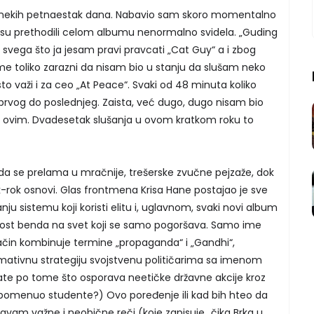
re nekih petnaestak dana. Nabavio sam skoro momentalno
ja su prethodili celom albumu nenormalno svidela. „Guding
 svega što ja jesam pravi pravcati „Cat Guy“ a i zbog
sme toliko zarazni da nisam bio u stanju da slušam neko
sto važi i za ceo „At Peace“. Svaki od 48 minuta koliko
d prvog do poslednjeg. Zaista, već dugo, dugo nisam bio
ovim. Dvadesetak slušanja u ovom kratkom roku to
a se prelama u mračnije, trešerske zvučne pejzaže, dok
nk-rok osnovi. Glas frontmena Krisa Hane postajao je sve
janju sistemu koji koristi elitu i, uglavnom, svaki novi album
enost benda na svet koji se samo pogoršava. Samo ime
ačin kombinuje termine „propaganda“ i „Gandhi“,
ormativnu strategiju svojstvenu političarima sa imenom
znate po tome što osporava neetičke državne akcije kroz
e pomenuo studente?) Ovo poređenje ili kad bih hteo da
vam važne i neobične reči (koje zapisuje „čika Brka u