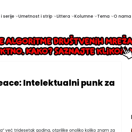
i serije
Umetnost i strip
Littera
Kolumne
Tema
O nama
ace: Intelektualni punk za
“ već tridesetak godina, otprilike onoliko koliko znam za