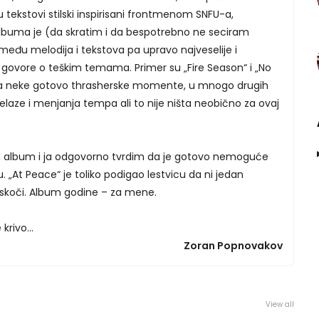
u tekstovi stilski inspirisani frontmenom SNFU-a,
albuma je (da skratim i da bespotrebno ne seciram
đu melodija i tekstova pa upravo najveselije i
govore o teškim temama. Primer su „Fire Season“ i „No
ma neke gotovo thrasherske momente, u mnogo drugih
ze i menjanja tempa ali to nije ništa neobično za ovaj
n album i ja odgovorno tvrdim da je gotovo nemoguće
 „At Peace“ je toliko podigao lestvicu da ni jedan
eskoči. Album godine – za mene.
rivo...
Zoran Popnovakov
View all