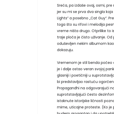
Sreća, pa izdaše ovaj, osmi, p
jer su mi se prva dva singla ko
Lights“ a posebno „Cat Guy“. Pre
toga što su rifovi i melodija pe
vreme ništa drugo. Otprilike to i
traje ploča je čisto uživanje. O
oduševljen nekim albumom kao 
dokazuju.
Vremenom je stil benda počeo d
je i dalje ostao veran svojoj pa
glasniji i poetičniji u suprotstavl
bi predstavljao rastuću ogorč
Propagandhi na odgovarajući n
suprotstavljajući često dezinf
istaknute istorijske ličnosti po
mirne, uticajne proteste. (Ko j
budem arogantan i da upotreblja