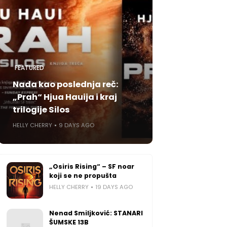
FEATURED
Nada kao poslednja reč:
„Prah“ Hjua Hauija i kraj
trilogije Silos
HELLY CHERRY
9 DAYS AGO
„Osiris Rising“ – SF noar
koji se ne propušta
HELLY CHERRY
19 DAYS AGO
Nenad Smiljković: STANARI
ŠUMSKE 13B