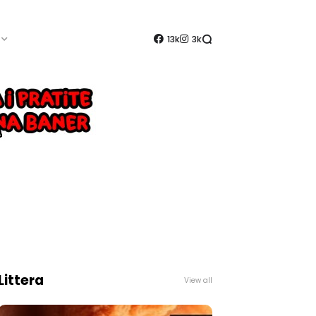
13k
3k
Littera
View all