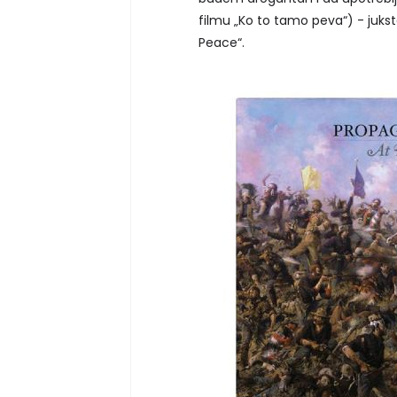
filmu „Ko to tamo peva“) - juk
Peace“.