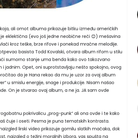
okoja, ali omot albuma prikazuje bitku između američkih
o je eklektična (evo još jedne neobične reči 😊) mešavina
ovlači kroz teške, brze rifove i ponekad mračne melodije.
i otpevao basista Todd Kovalski, otvara album rifom u stilu
ući sumorno stanje uma benda kako ovo takozvano
im i jadnim. Opet, oni suprotstavljaju nešto spokojno, ovog
ročitao da je Hana rekao da mu je uzor za ovaj album
wer“ u smislu energije, snage i produkcije. Nisam našao
de. On je stvarao ovaj album, a ne ja. JA sam ovde
rogobatnu pokrivalicu „prog-punk“ ali ona ovde i te kako
aš čuje i oseti. Pesma je puna tematskih kontrasta.
naizgled lirski video prikazuje gomilu slatkih mačaka, dok
st, naizgled o težini moralnih izbora, vas spušta na