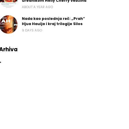
urednikom Helly Cherry vebzina
ABOUT A YEAR AGO
Nada kao poslednja reč: „Prah“
Hjua Hauija i kraj trilogije Silos
9 DAYS AGO
Arhiva