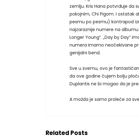
zemlju. Kris Hana potvrđuje da s
pokojnim, Chi Pigom. I ostatak 
pesmu po pesmu) kontrapod izme
najzaraznije numere na albumu 
Longer Young“. „Day by Day“ i
numera imamo neočekivane prela
genijalni bend.
Sve u svemu, ovo je fantastiča
da ove godine čujem bolju ploču.
Duplantis ne bi mogao da je pr
A možda je samo proleće za sve k
Related Posts