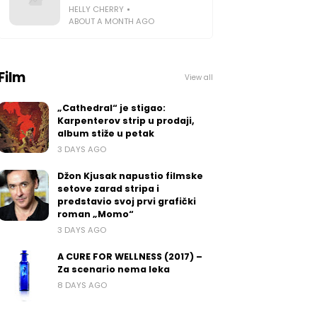
HELLY CHERRY
ABOUT A MONTH AGO
Film
View all
„Cathedral“ je stigao:
Karpenterov strip u prodaji,
album stiže u petak
3 DAYS AGO
Džon Kjusak napustio filmske
setove zarad stripa i
predstavio svoj prvi grafički
roman „Momo“
3 DAYS AGO
A CURE FOR WELLNESS (2017) –
Za scenario nema leka
8 DAYS AGO