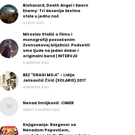
Biohazard, Death Angel i Sworn
Enemy: Tri decenije žestine
stale u jednu noć
9 DAYS AGO
Miroslav Stašić o filmu i
monografiji posvećenim
Zvoncekovoj bilježnici: Podsetili
smo ljude na jedan dobar i
originalni bend | INTERVJU
5 MONTHS AGO
BEZ "DRAGI MOJI" - Lidija
Jelisavčić Ćirić (SOLARIS) 2017
4 MONTHS AGO
Nenad Smiljković: CIMER
ABOUT A MONTH AGO
Knjigovanje: Razgovor sa
Nenadom Popovićem,