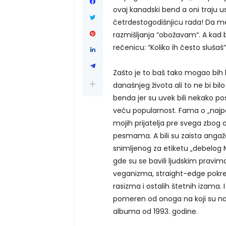
ovaj kanadski bend a oni traju us
četrdestogodišnjicu rada! Da me
razmišljanja “obožavam“. A kad b
rečenicu: “Koliko ih često slušaš“ 
Zašto je to baš tako mogao bih
današnjeg života ali to ne bi bil
benda jer su uvek bili nekako pos
veću popularnost. Fama o „najp
mojih prijatelja pre svega zbog 
pesmama. A bili su zaista angaž
snimljenog za etiketu „debelog 
gde su se bavili ljudskim pravim
veganizma, straight-edge pokreta,
rasizma i ostalih štetnih izama. 
pomeren od onoga na koji su nas
albuma od 1993. godine.