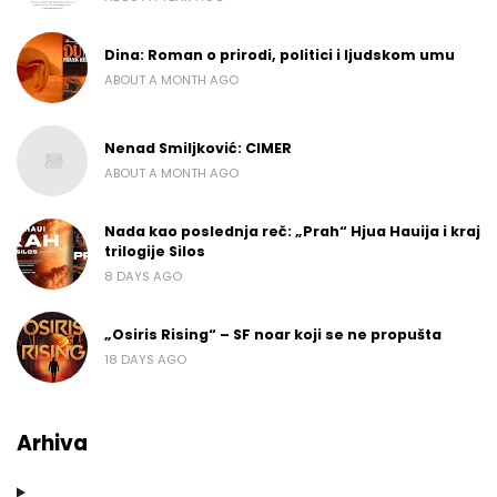
Dina: Roman o prirodi, politici i ljudskom umu
ABOUT A MONTH AGO
Nenad Smiljković: CIMER
ABOUT A MONTH AGO
Nada kao poslednja reč: „Prah“ Hjua Hauija i kraj
trilogije Silos
8 DAYS AGO
„Osiris Rising“ – SF noar koji se ne propušta
18 DAYS AGO
Arhiva