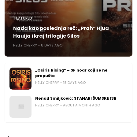
FEATURED
Nada kao poslednja reč: „Prah“ Hjua
Hauija i kraj trilogije Silos
HELLY CHERRY
8 DAYS AGO
„Osiris Rising“ – SF noar koji se ne
propušta
HELLY CHERRY
18 DAYS AGO
Nenad Smiljković: STANARI ŠUMSKE 13B
HELLY CHERRY
ABOUT A MONTH AGO