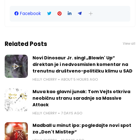
Facebook
Related Posts
View all
Novi Dinosaur Jr. singl „Blowin' Up“
direktan je i nedvosmislen komentar na
trenutnu društveno-političku klimu u SAD
HELLY CHERRY
ABOUT 5 HOURS AGO
Muva kao glavni junak: Tom Vejts otkriva
neobičnu stranu saradnje sa Massive
Attack
HELLY CHERRY
7 DAYS AGO
Madball u minut ipo: pogledajte novi spot
za „Don't MisStep“