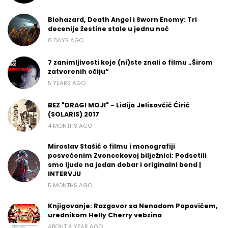
Biohazard, Death Angel i Sworn Enemy: Tri
decenije žestine stale u jednu noć
8 DAYS AGO
7 zanimljivosti koje (ni)ste znali o filmu „Širom
zatvorenih očiju“
5 YEARS AGO
BEZ "DRAGI MOJI" - Lidija Jelisavčić Ćirić
(SOLARIS) 2017
4 MONTHS AGO
Miroslav Stašić o filmu i monografiji
posvećenim Zvoncekovoj bilježnici: Podsetili
smo ljude na jedan dobar i originalni bend |
INTERVJU
5 MONTHS AGO
Knjigovanje: Razgovor sa Nenadom Popovićem,
urednikom Helly Cherry vebzina
ABOUT A YEAR AGO