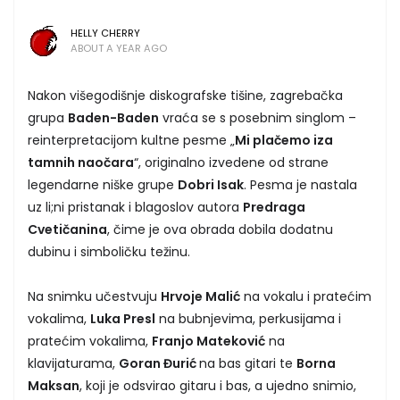
HELLY CHERRY
ABOUT A YEAR AGO
Nakon višegodišnje diskografske tišine, zagrebačka
grupa
Baden-Baden
vraća se s posebnim singlom –
reinterpretacijom kultne pesme „
Mi plačemo iza
tamnih naočara
“, originalno izvedene od strane
legendarne niške grupe
Dobri Isak
. Pesma je nastala
uz li;ni pristanak i blagoslov autora
Predraga
Cvetičanina
, čime je ova obrada dobila dodatnu
dubinu i simboličku težinu.
Na snimku učestvuju
Hrvoje Malić
na vokalu i pratećim
vokalima,
Luka Presl
na bubnjevima, perkusijama i
pratećim vokalima,
Franjo Mateković
na
klavijaturama,
Goran Đurić
na bas gitari te
Borna
Maksan
, koji je odsvirao gitaru i bas, a ujedno snimio,