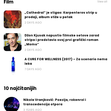
Film
View all
„Cathedral“ je stigao: Karpenterov strip u
prodaji, album stiže u petak
2 DAYS AGO
Džon Kjusak napustio filmske setove zarad
stripa i predstavio svoj prvi grafički roman
„Momo“
2 DAYS AGO
A CURE FOR WELLNESS (2017) – Za scenario nema
leka
7 DAYS AGO
10 najčitanijih
Nikola Vranjković: Poezija, rokenrol i
transcedencija otpora
3 YEARS AGO