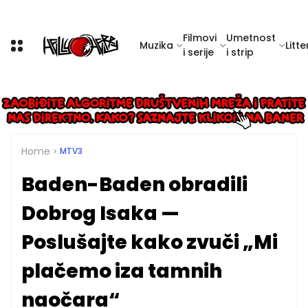
Filmovi
Umetnost
Muzika
Litte
i serije
i strip
Home
MTV3
Baden-Baden obradili
Dobrog Isaka —
Poslušajte kako zvuči „Mi
plačemo iza tamnih
naočara“