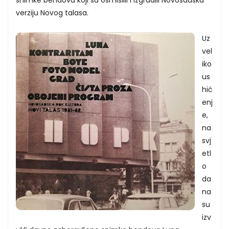
verziju Novog talasa.
Uz
vel
iko
us
hić
enj
e,
na
svj
etl
o
da
na
su
izv