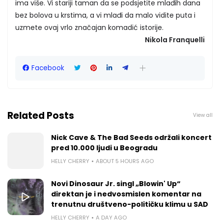
ima više. Vi stariji taman da se podsjetite mlađih dana
bez bolova u krstima, a vi mlađi da malo vidite puta i
uzmete ovaj vrlo značajan komadić istorije.
Nikola Franquelli
Facebook
Related Posts
View all
Nick Cave & The Bad Seeds održali koncert
pred 10.000 ljudi u Beogradu
HELLY CHERRY
ABOUT 5 HOURS AGO
Novi Dinosaur Jr. singl „Blowin' Up“
direktan je i nedvosmislen komentar na
trenutnu društveno-političku klimu u SAD
HELLY CHERRY
A DAY AGO