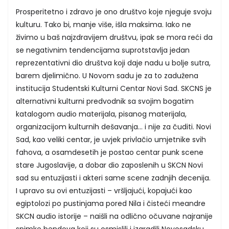
Prosperitetno i zdravo je ono društvo koje njeguje svoju
kulturu. Tako bi, manje više, išla maksima. Iako ne
živimo u baš najzdravijem društvu, ipak se mora reći da
se negativnim tendencijama suprotstavlja jedan
reprezentativni dio društva koji daje nadu u bolje sutra,
barem djelimično. U Novom sadu je za to zadužena
institucija Studentski Kulturni Centar Novi Sad. SKCNS je
alternativni kulturni predvodnik sa svojim bogatim
katalogom audio materijala, pisanog materijala,
organizacijom kulturnih dešavanja… i nije za čuditi. Novi
Sad, kao veliki centar, je uvjek privlačio umjetnike svih
fahova, a osamdesetih je postao centar punk scene
stare Jugoslavije, a dobar dio zaposlenih u SKCN Novi
sad su entuzijasti i akteri same scene zadnjih decenija.
I upravo su ovi entuzijasti – vršljajući, kopajući kao
egiptolozi po pustinjama pored Nila i čisteći meandre
SKCN audio istorije – naišli na odlično očuvane najranije
snimke bendova koji su osmislili i izgradili Novosadsku