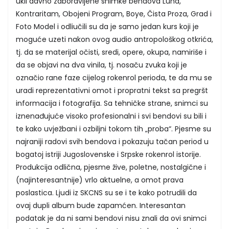
ukli davno zaboravljene snimke bendova Luna,
Kontraritam, Obojeni Program, Boye, Čista Proza, Grad i
Foto Model i odliučili su da je samo jedan kurs koji je
moguće uzeti nakon ovog audio antropološkog otkrića,
tj. da se materijal očisti, sredi, opere, okupa, namiriše i
da se objavi na dva vinila, tj. nosaču zvuka koji je
označio rane faze cijelog rokenrol perioda, te da mu se
uradi reprezentativni omot i propratni tekst sa pregršt
informacija i fotografija. Sa tehničke strane, snimci su
iznenađujuće visoko profesionalni i svi bendovi su bili i
te kako uvježbani i ozbiljni tokom tih „proba“. Pjesme su
najraniji radovi svih bendova i pokazuju tačan period u
bogatoj istriji Jugoslovenske i Srpske rokenrol istorije.
Produkcija odlična, pjesme žive, poletne, nostalgične i
(najinteresantnije) vrlo aktuelne, a omot prava
poslastica. Ljudi iz SKCNS su se i te kako potrudili da
ovaj dupli album bude zapamćen. Interesantan
podatak je da ni sami bendovi nisu znali da ovi snimci