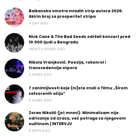
Balkanska smotra mladih strip autora 2026:
Akirin broj za prosperitet stripa
A DAY AGO
Nick Cave & The Bad Seeds održali koncert pred
10.000 ljudi u Beogradu
ABOUT 5 HOURS AGO
Nikola Vranjković: Poezija, rokenrol i
transcedencija otpora
3 YEARS AGO
7 zanimljivosti koje (ni)ste znali o filmu „Širom
zatvorenih očiju“
5 YEARS AGO
Zoran Nikolić (jst mnml): Minimalizam nije
odricanje od izraza, već potraga za njegovom
suštinom | INTERVJU
6 DAYS AGO