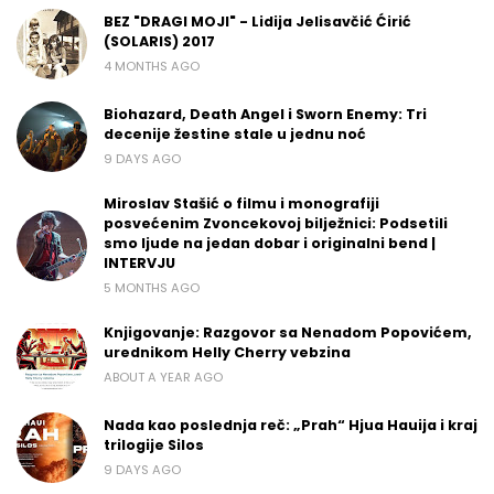
BEZ "DRAGI MOJI" - Lidija Jelisavčić Ćirić
(SOLARIS) 2017
4 MONTHS AGO
Biohazard, Death Angel i Sworn Enemy: Tri
decenije žestine stale u jednu noć
9 DAYS AGO
Miroslav Stašić o filmu i monografiji
posvećenim Zvoncekovoj bilježnici: Podsetili
smo ljude na jedan dobar i originalni bend |
INTERVJU
5 MONTHS AGO
Knjigovanje: Razgovor sa Nenadom Popovićem,
urednikom Helly Cherry vebzina
ABOUT A YEAR AGO
Nada kao poslednja reč: „Prah“ Hjua Hauija i kraj
trilogije Silos
9 DAYS AGO