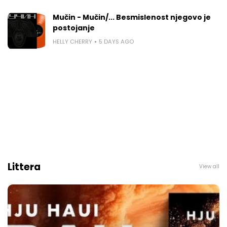
Mučin - Mučin/... Besmislenost njegovo je
postojanje
HELLY CHERRY
5 DAYS AGO
Littera
View all