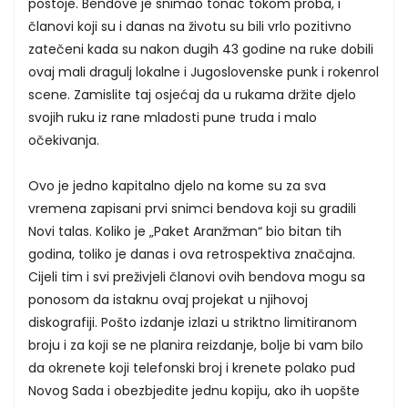
postoje. Bendove je snimao tonac tokom proba, i
članovi koji su i danas na životu su bili vrlo pozitivno
zatečeni kada su nakon dugih 43 godine na ruke dobili
ovaj mali dragulj lokalne i Jugoslovenske punk i rokenrol
scene. Zamislite taj osjećaj da u rukama držite djelo
svojih ruku iz rane mladosti pune truda i malo
očekivanja.
Ovo je jedno kapitalno djelo na kome su za sva
vremena zapisani prvi snimci bendova koji su gradili
Novi talas. Koliko je „Paket Aranžman“ bio bitan tih
godina, toliko je danas i ova retrospektiva značajna.
Cijeli tim i svi preživjeli članovi ovih bendova mogu sa
ponosom da istaknu ovaj projekat u njihovoj
diskografiji. Pošto izdanje izlazi u striktno limitiranom
broju i za koji se ne planira reizdanje, bolje bi vam bilo
da okrenete koji telefonski broj i krenete polako pud
Novog Sada i obezbjedite jednu kopiju, ako ih uopšte