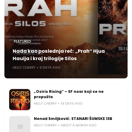
FEATURED
Nada kao poslednja reč: „Prah“ Hjua
Hauija i kraj trilogije Silos
HELLY CHERRY
9 DAYS AGO
„Osiris Rising“ – SF noar koji se ne
propušta
HELLY CHERRY
19 DAYS AGO
Nenad Smiljković: STANARI ŠUMSKE 13B
HELLY CHERRY
ABOUT A MONTH AGO