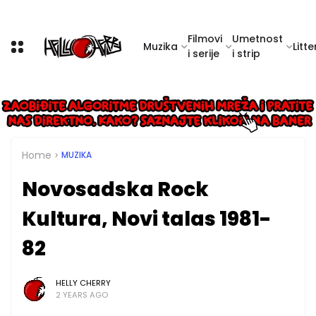
Filmovi
Umetnost
Muzika
Litte
i serije
i strip
Home
MUZIKA
Novosadska Rock
Kultura, Novi talas 1981-
82
HELLY CHERRY
2 YEARS AGO