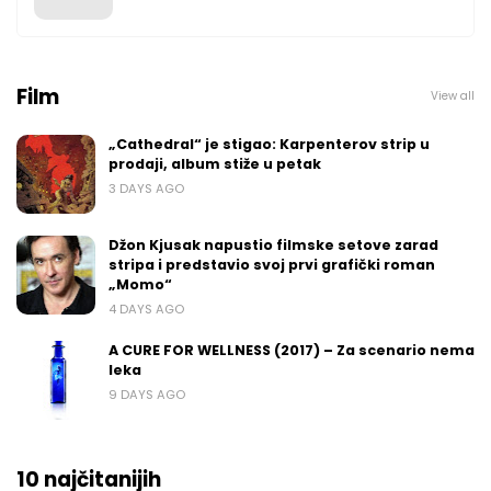
Film
View all
„Cathedral“ je stigao: Karpenterov strip u
prodaji, album stiže u petak
3 DAYS AGO
Džon Kjusak napustio filmske setove zarad
stripa i predstavio svoj prvi grafički roman
„Momo“
4 DAYS AGO
A CURE FOR WELLNESS (2017) – Za scenario nema
leka
9 DAYS AGO
10 najčitanijih