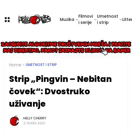
Filmovi
Umetnost
Muzika
Litte
i serije
i strip
Home
UMETNOST I STRIP
Strip „Pingvin – Nebitan
čovek“: Dvostruko
uživanje
HELLY CHERRY
2 YEARS AGO