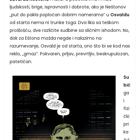
ljudskosti, brige, ispravnosti i dobrote, ako je Neštonov
„put do pakla popločan dobrim namerama“ u
Osvaldu
od starta nema ni trunke toga. Dva lika sa teškom
prošlošću, dve različite sudbine sa sličnim ishodom. No,
dok za Eštona možda negde i nalazimo na
razumevanje, Osvald je od starta, ono što bi se kod nas
reklo, „gmaz“. Pokvaren, prljav, prevrtljiv, beskrupulozan,
patetičan.
Su
bić
ga
i
fizi
čki
pri
ka
zuj