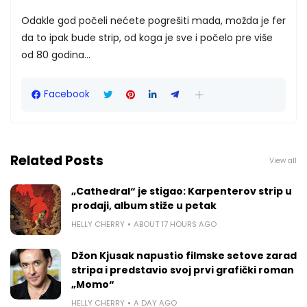
Odakle god počeli nećete pogrešiti mada, možda je fer
da to ipak bude strip, od koga je sve i počelo pre više
od 80 godina...
Facebook
Related Posts
View all
„Cathedral“ je stigao: Karpenterov strip u
prodaji, album stiže u petak
HELLY CHERRY
ABOUT 17 HOURS AGO
Džon Kjusak napustio filmske setove zarad
stripa i predstavio svoj prvi grafički roman
„Momo“
HELLY CHERRY
A DAY AGO