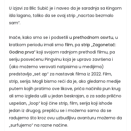
U izjavi za Blic Subić je i naveo da je saradnja sa Kingom
išla lagano, toliko da se ovaj strip „nacrtao bezmalo
sam“.
Inače, kako smo se i podsetili
u prethodnom osvrtu
, u
kratkom periodu imali smo
film
, pa
strip „Zagonetač:
Godina prva“
koji svojom radnjom prethodi filmu, pa
seriju posvećenu Pingvinu koja je upravo završena i
(ako možemo verovati natpisima u medijima)
predstavlja „set ap“ za nastavak filma iz 2022. Film,
strip, serija. Mogli bismo reći da je, ako gledamo medije
putem kojih pratimo ove likove, priča načinila pun krug
ali smo izgleda ušli u jedan beskrajan, a za sada prilično
uspešan, „loop“ koji čine strip, film, serija koji ishode
jedan iz drugog, prepliću se i možemo samo da se
radujemo što kroz ovu uzbudljivu avanturu možemo da
„surfujemo“ na razne načine.