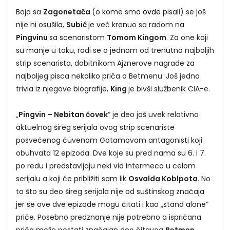
Boja sa
Zagonetača
(o kome smo
ovde
pisali)
se još
nije ni osušila,
Subić
je već krenuo sa radom na
Pingvinu
sa scenaristom
Tomom Kingom
. Za one koji
su manje u toku, radi se o jednom od trenutno najboljih
strip scenarista, dobitnikom Ajznerove nagrade za
najboljeg pisca nekoliko priča o Betmenu. Još jedna
trivia iz njegove biografije,
King
je bivši službenik CIA-e.
„
Pingvin – Nebitan čovek
“ je deo još uvek relativno
aktuelnog šireg serijala ovog strip scenariste
posvećenog čuvenom Gotamovom antagonisti koji
obuhvata 12 epizoda. Dve koje su pred nama su 6. i 7.
po redu i predstavljaju neki vid intermeca u celom
serijalu a koji će približiti sam lik
Osvalda Koblpota
. No
to što su deo šireg serijala nije od suštinskog značaja
jer se ove dve epizode mogu čitati i kao „stand alone“
priče. Posebno predznanje nije potrebno a ispričana
priča može postati značajan deo čitavog
Betmen