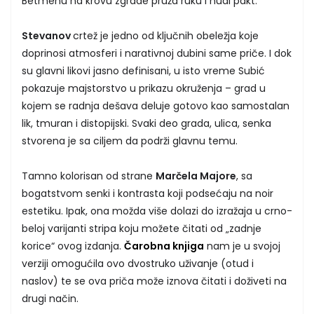
Betmenu na krovu zgrade pruža ruku i nudi pakt.
Stevanov
crtež je jedno od ključnih obeležja koje
doprinosi atmosferi i narativnoj dubini same priče. I dok
su glavni likovi jasno definisani, u isto vreme Subić
pokazuje majstorstvo u prikazu okruženja – grad u
kojem se radnja dešava deluje gotovo kao samostalan
lik, tmuran i distopijski. Svaki deo grada, ulica, senka
stvorena je sa ciljem da podrži glavnu temu.
Tamno kolorisan od strane
Marčela Majore
, sa
bogatstvom senki i kontrasta koji podsećaju na noir
estetiku. Ipak, ona možda više dolazi do izražaja u crno-
beloj varijanti stripa koju možete čitati od „zadnje
korice“ ovog izdanja.
Čarobna knjiga
nam je u svojoj
verziji omogućila ovo dvostruko uživanje (otud i
naslov) te se ova priča može iznova čitati i doživeti na
drugi način.