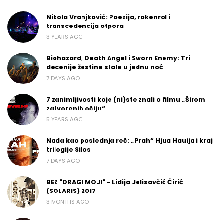
Nikola Vranjković: Poezija, rokenrol i
transcedencija otpora
3 YEARS AGO
Biohazard, Death Angel i Sworn Enemy: Tri
decenije žestine stale u jednu noć
7 DAYS AGO
7 zanimljivosti koje (ni)ste znali o filmu „Širom
zatvorenih očiju“
5 YEARS AGO
Nada kao poslednja reč: „Prah“ Hjua Hauija i kraj
trilogije Silos
7 DAYS AGO
BEZ "DRAGI MOJI" - Lidija Jelisavčić Ćirić
(SOLARIS) 2017
3 MONTHS AGO