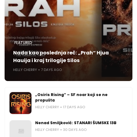
FEATURED
Nada kao poslednja reč: „Prah“ Hjua
Hauija i kraj trilogije Silos
HELLY CHERRY
7 DAYS AGO
„Osiris Rising“ – SF noar koji se ne
propušta
HELLY CHERRY
17 DAYS AGO
Nenad Smiljković: STANARI ŠUMSKE 13B
HELLY CHERRY
30 DAYS AGO