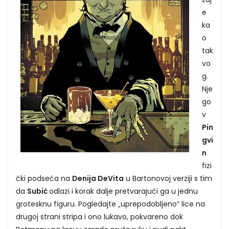
e
ka
o
tak
vo
g.
Nje
go
v
Pin
gvi
n
fizi
čki podseća na
Denija DeVita
u Bartonovoj verziji s tim
da
Subić
odlazi i korak dalje pretvarajući ga u jednu
grotesknu figuru. Pogledajte „uprepodobljeno“ lice na
drugoj strani stripa i ono lukavo, pokvareno dok