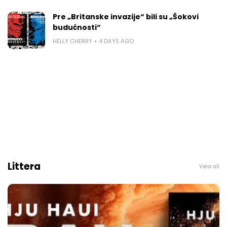
Pre „Britanske invazije“ bili su „Šokovi
budućnosti“
HELLY CHERRY
4 DAYS AGO
Littera
View all