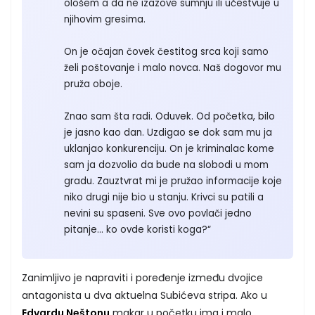
ološem a da ne izazove sumnju ili učestvuje u
njihovim gresima.
On je očajan čovek čestitog srca koji samo
želi poštovanje i malo novca. Naš dogovor mu
pruža oboje.
Znao sam šta radi. Oduvek. Od početka, bilo
je jasno kao dan. Uzdigao se dok sam mu ja
uklanjao konkurenciju. On je kriminalac kome
sam ja dozvolio da bude na slobodi u mom
gradu. Zauztvrat mi je pružao informacije koje
niko drugi nije bio u stanju. Krivci su patili a
nevini su spaseni. Sve ovo povlači jedno
pitanje... ko ovde koristi koga?“
Zanimljivo je napraviti i poređenje između dvojice
antagonista u dva aktuelna Subićeva stripa. Ako u
Edvardu Neštonu
makar u početku ima i malo