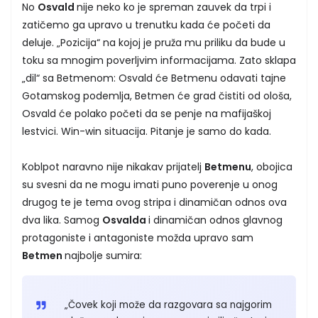
No
Osvald
nije neko ko je spreman zauvek da trpi i
zatičemo ga upravo u trenutku kada će početi da
deluje. „Pozicija“ na kojoj je pruža mu priliku da bude u
toku sa mnogim poverljvim informacijama. Zato sklapa
„dil“ sa Betmenom: Osvald će Betmenu odavati tajne
Gotamskog podemlja, Betmen će grad čistiti od ološa,
Osvald će polako početi da se penje na mafijaškoj
lestvici. Win-win situacija. Pitanje je samo do kada.
Koblpot naravno nije nikakav prijatelj
Betmenu
, obojica
su svesni da ne mogu imati puno poverenje u onog
drugog te je tema ovog stripa i dinamičan odnos ova
dva lika. Samog
Osvalda
i dinamičan odnos glavnog
protagoniste i antagoniste možda upravo sam
Betmen
najbolje sumira:
„Čovek koji može da razgovara sa najgorim