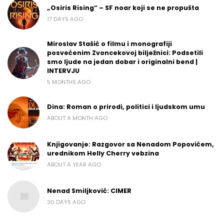
„Osiris Rising“ – SF noar koji se ne propušta
17 DAYS AGO
Miroslav Stašić o filmu i monografiji
posvećenim Zvoncekovoj bilježnici: Podsetili
smo ljude na jedan dobar i originalni bend |
INTERVJU
5 MONTHS AGO
Dina: Roman o prirodi, politici i ljudskom umu
ABOUT A MONTH AGO
Knjigovanje: Razgovor sa Nenadom Popovićem,
urednikom Helly Cherry vebzina
ABOUT A YEAR AGO
Nenad Smiljković: CIMER
30 DAYS AGO