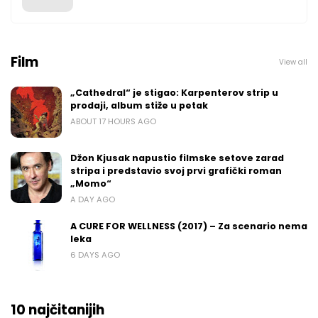
Film
View all
„Cathedral“ je stigao: Karpenterov strip u
prodaji, album stiže u petak
ABOUT 17 HOURS AGO
Džon Kjusak napustio filmske setove zarad
stripa i predstavio svoj prvi grafički roman
„Momo“
A DAY AGO
A CURE FOR WELLNESS (2017) – Za scenario nema
leka
6 DAYS AGO
10 najčitanijih