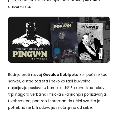
univerzuma.
Radnja prati razvoj
Osvalda Koblpota
koji počinje kao
šanker, čistač toaleta i neko ko radi bukvalno
najprljavije poslove u baru koji drži Falkone. Kao takav
trpi najgora verbalna i fizička šikaniranja i ponižavanja.
Uvek smiren, ponizan i spreman da učini sve što je
potrebno ne bi li udovoljio moćnijima od sebe.