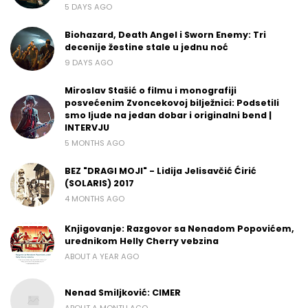
5 DAYS AGO
Biohazard, Death Angel i Sworn Enemy: Tri
decenije žestine stale u jednu noć
9 DAYS AGO
Miroslav Stašić o filmu i monografiji
posvećenim Zvoncekovoj bilježnici: Podsetili
smo ljude na jedan dobar i originalni bend |
INTERVJU
5 MONTHS AGO
BEZ "DRAGI MOJI" - Lidija Jelisavčić Ćirić
(SOLARIS) 2017
4 MONTHS AGO
Knjigovanje: Razgovor sa Nenadom Popovićem,
urednikom Helly Cherry vebzina
ABOUT A YEAR AGO
Nenad Smiljković: CIMER