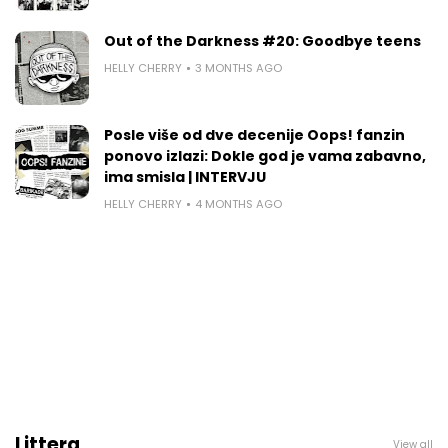
Out of the Darkness #20: Goodbye teens
HELLY CHERRY
3 MONTHS AGO
Posle više od dve decenije Oops! fanzin
ponovo izlazi: Dokle god je vama zabavno,
ima smisla | INTERVJU
HELLY CHERRY
4 MONTHS AGO
Littera
View all