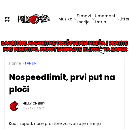
Filmovi
Umetnost
Muzika
Litte
i serije
i strip
Home
FANZINI
Nospeedlimit, prvi put na
ploči
HELLY CHERRY
2 YEARS AGO
Kao i zapad, naše prostore zahvatila je manija