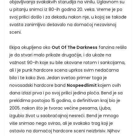
objavljivanja svakakvih starudija na vinilu. Uglavnom su
u pitanju snimci iz 80-ih godina 20. veka. Vreme je po
svoj prilici došlo i za dekadu nakon nje, u kojoj se takođe
svašta zanimljivo dešavalo na domaćoj nezavisnoj
sceni.
Ekipa okupljena oko
Out Of The Darkness
fanzina rešila
je da stvari malo prikaže drugačije, i da ukaže na
važnost 90-ih koje su bile okovane ratom i sankcijama,
ali i je punk hardcore scena uprkos svim nedaćama
bila i te kako živa. Jedan svetao primer toga je
novosadski hardcore band
Nospeedlimit
kojem ovih
dana izlazi prva i po svoj prilici jedina ploča. Bend je sa
prekidima postojao 15 godina, a definitivan kraj bio je
2005. nakon što je tvorac većine pesama, Ljuba,
izgubio život u saobraćajnoj nesreći. Bend je mnogo
više snimao nego svirao, ali je svakako trag koji je
ostavio na domaćoj hardcore sceni neizbrisiv. Njihov