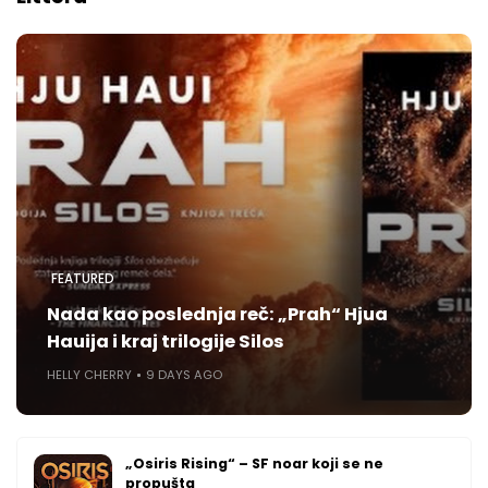
FEATURED
Nada kao poslednja reč: „Prah“ Hjua
Hauija i kraj trilogije Silos
HELLY CHERRY
9 DAYS AGO
„Osiris Rising“ – SF noar koji se ne
propušta