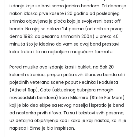
izdanje koje se bavi samo jednim bendom. Tri decenije
nakon izlaska prve kasete i 20 godina od poslednjeg
snimka objavljena je ploča koja je svojevrsni best off
benda. Na njoj se nalaze 24 pesme (od onih sa prvog
dema 1992. do pesama snimanih 2004) u preko 40
minuta što je idealno da vam se ovaj bend prestavi
kako treba i to na najboljem mogućem formatu.
Pored muzike ovo izdanje krasi i buklet, na čak 20
kolornih stranica, prepun priča svih članova benda ali i
pojedinih veterana scene poput Pećinka i Raduleta
(Atheist Rap), Ćate (aktuelnog bubnjara mnogih
novosadskih bendova) kao i Milomira (Strife For More)
koji je bio deo ekipe sa Novog naselja i ispratio je bend
od nastanka prvih rifova. Tu su i tekstovi svih pesama,
uz detaljna objašnjenja kad i kako je koji nastao, ko ih je
napisao i čime je bio inspirisan.