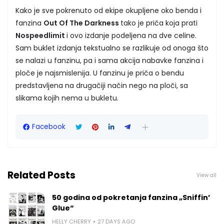
Kako je sve pokrenuto od ekipe okupljene oko benda i
fanzina
Out Of The Darkness
tako je priča koja prati
Nospeedlimit
i ovo izdanje podeljena na dve celine.
Sam buklet izdanja tekstualno se razlikuje od onoga što
se nalazi u fanzinu, pa i sama akcija nabavke fanzina i
ploče je najsmislenija. U fanzinu je priča o bendu
predstavljena na drugačiji način nego na ploči, sa
slikama kojih nema u bukletu.
Facebook
Related Posts
View all
50 godina od pokretanja fanzina „Sniffin’
Glue“
HELLY CHERRY
27 DAYS AGO