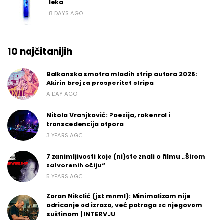
leka
8 DAYS AGO
10 najčitanijih
Balkanska smotra mladih strip autora 2026:
Akirin broj za prosperitet stripa
A DAY AGO
Nikola Vranjković: Poezija, rokenrol i
transcedencija otpora
3 YEARS AGO
7 zanimljivosti koje (ni)ste znali o filmu „Širom
zatvorenih očiju“
5 YEARS AGO
Zoran Nikolić (jst mnml): Minimalizam nije
odricanje od izraza, već potraga za njegovom
suštinom | INTERVJU