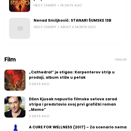
HELLY CHERRY
19 DAYS AGO
Nenad Smiljković: STANARI ŠUMSKE 13B
HELLY CHERRY
ABOUT A MONTH AGO
Film
View all
„Cathedral“ je stigao: Karpenterov strip u
prodaji, album stiže u petak
3 DAYS AGO
Džon Kjusak napustio filmske setove zarad
stripa i predstavio svoj prvi grafički roman
„Momo“
3 DAYS AGO
A CURE FOR WELLNESS (2017) – Za scenario nema