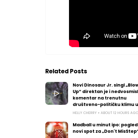
Related Posts
Novi Dinosaur Jr. singl „Blow
Up“ direktan je i nedvosmis
komentar na trenutnu
društveno-političku klimu 
HELLY CHERRY
ABOUT 12 HOURS AG
Madball u minut ipo: pogled
novi spot za „Don't MisStep