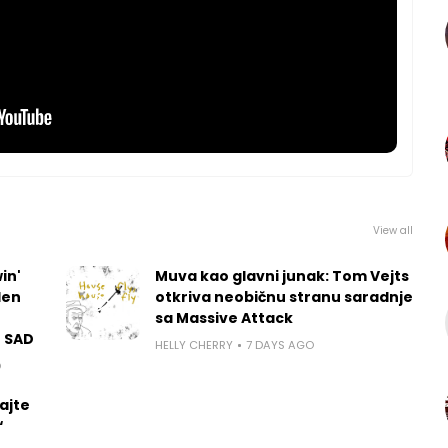
View all
in'
Muva kao glavni junak: Tom Vejts
len
otkriva neobičnu stranu saradnje
sa Massive Attack
u SAD
HELLY CHERRY
7 DAYS AGO
O
ajte
“