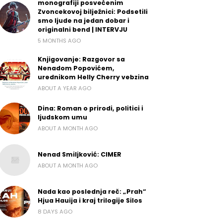
monografiji posvećenim
Zvoncekovoj bilježnici: Podsetili
smo ljude na jedan dobar i
originalni bend | INTERVJU
5 MONTHS AGO
Knjigovanje: Razgovor sa
Nenadom Popovićem,
urednikom Helly Cherry vebzina
ABOUT A YEAR AGO
Dina: Roman o prirodi, politici i
ljudskom umu
ABOUT A MONTH AGO
Nenad Smiljković: CIMER
ABOUT A MONTH AGO
Nada kao poslednja reč: „Prah“
Hjua Hauija i kraj trilogije Silos
8 DAYS AGO