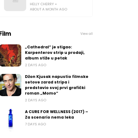
HELLY CHERRY
ABOUT A MONTH AGO
Film
View all
„Cathedral“ je stigao:
Karpenterov strip u prodaji,
album stiže u petak
2 DAYS AGO
Džon Kjusak napustio filmske
setove zarad stripa i
predstavio svoj prvi grafički
roman „Momo“
2 DAYS AGO
A CURE FOR WELLNESS (2017) –
Za scenario nema leka
7 DAYS AGO