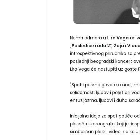
Nema odmora u
Lira Vega
univ
„
Posledice rada 2
“,
Zoja
i
Vlac
introspektivnog priručnika za pr
poslednji beogradski koncert ov
Lira Vega će nastupiti uz goste P
"Spot i pesma govore o nadi, mo
solidarnost, ljubav i polet bili v
entuzijazma, ljubavi i duha sar
Inicijalna ideja za spot potiče o
plesača i koreografa, koji je, i
simboličan plesni video, na koj