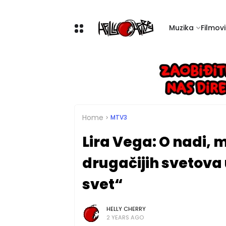
Muzika
Filmovi 
Home
MTV3
Lira Vega: O nadi,
drugačijih svetova
svet“
HELLY CHERRY
2 YEARS AGO