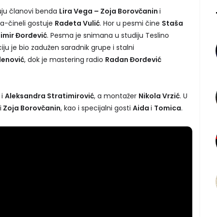
uju članovi benda
Lira Vega – Zoja Borovčanin
i
ra-čineli gostuje
Radeta Vulić
. Hor u pesmi čine
Staša
imir Đorđević
. Pesma je snimana u studiju Teslino
iju je bio zadužen saradnik grupe i stalni
denović
, dok je mastering radio
Radan Đorđević
i
Aleksandra Stratimirović
, a montažer
Nikola Vrzić
. U
i
Zoja Borovčanin
, kao i specijalni gosti
Aida
i
Tomica
.