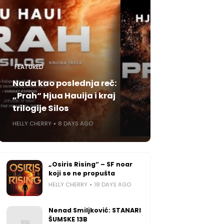
FEATURED
Nada kao poslednja reč:
„Prah“ Hjua Hauija i kraj
trilogije Silos
HELLY CHERRY
8 DAYS AGO
„Osiris Rising“ – SF noar
koji se ne propušta
HELLY CHERRY
18 DAYS AGO
Nenad Smiljković: STANARI
ŠUMSKE 13B