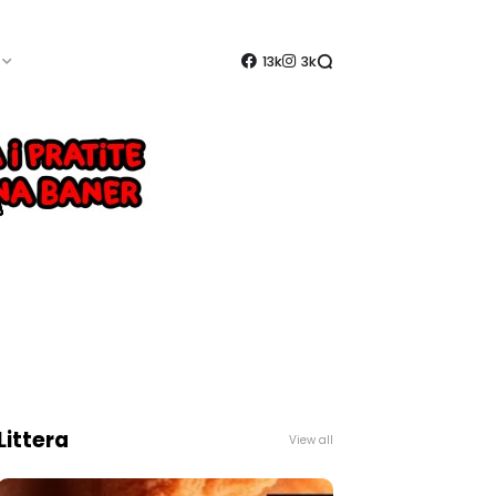
13k
3k
Littera
View all