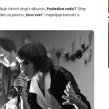
juje četvrti singl s albuma „
Posledice rada 1
“ (Pop
rađen za pesmu „
Novi svet
“ i najavljuje koncert u