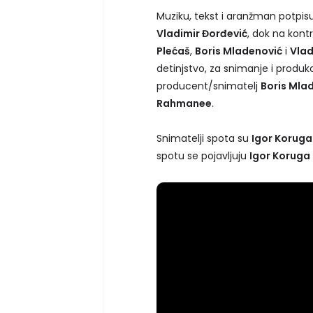
Muziku, tekst i aranžman potpis
Vladimir Đorđević
, dok na kont
Plećaš
,
Boris Mladenović
i
Vlad
detinjstvo, za snimanje i produkc
producent/snimatelj
Boris Mla
Rahmanee
.
Snimatelji spota su
Igor Koruga
spotu se pojavljuju
Igor Koruga