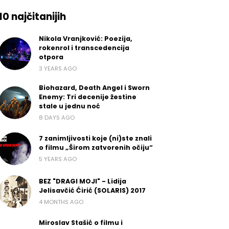
10 najčitanijih
Nikola Vranjković: Poezija,
rokenrol i transcedencija
otpora
3 YEARS AGO
Biohazard, Death Angel i Sworn
Enemy: Tri decenije žestine
stale u jednu noć
8 DAYS AGO
7 zanimljivosti koje (ni)ste znali
o filmu „Širom zatvorenih očiju“
5 YEARS AGO
BEZ "DRAGI MOJI" - Lidija
Jelisavčić Ćirić (SOLARIS) 2017
4 MONTHS AGO
Miroslav Stašić o filmu i