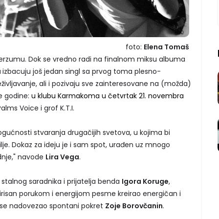
foto:
Elena Tomaš
erzumu. Dok se vredno radi na finalnom miksu albuma
a
izbacuju još jedan singl sa prvog toma plesno-
eživljavanje, ali i pozivaju sve zainteresovane na (možda)
e godine:
u klubu Karmakoma u četvrtak 21. novembra
alms Voice i grof K.T.I.
gućnosti stvaranja drugačijih svetova, u kojima bi
odilje. Dokaz za ideju je i sam spot, urađen uz mnogo
adnje," navode
Lira Vega
.
d stalnog saradnika i prijatelja benda
Igora Koruge
,
nspirisan porukom i energijom pesme kreirao energičan i
u se nadovezao spontani pokret
Zoje Borovčanin
.