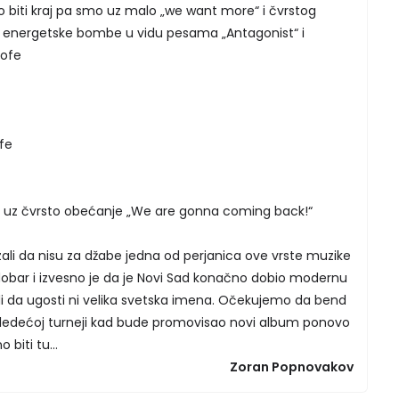
 biti kraj pa smo uz malo „we want more“ i čvrstog
e energetske bombe u vidu pesama „Antagonist“ i
rofe
fe
li uz čvrsto obećanje „We are gonna coming back!“
zali da nisu za džabe jedna od perjanica ove vrste muzike
dobar i izvesno je da je Novi Sad konačno dobio modernu
idi da ugosti ni velika svetska imena. Očekujemo da bend
sledećoj turneji kad bude promovisao novi album ponovo
 biti tu...
Zoran Popnovakov