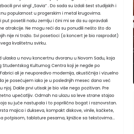
acili prvi singl „Savia“ . Do sada su izdali šest studijskih i
ličnu popularnost u progerskim i metal krugovima.
i put posetili našu zemlju i čini mi se da su opravdali
ne atrakcije. Ne mogu reći da su ponudili nešto što do
ih nije ni tražio. Svi posetioci (a koncert je bio rasprodat)
svega kvalitetnu svirku.
 od ulaska u novu koncertnu dvoranu u Novom Sadu, koja
Studentskog Kulturnog Centra koji je negde po
abrici ali je neuporedivo modernija, akustičnija i vizuelno
ut da je posećujem iako je u poslednjih mesec dana već
 njoj. Dakle prvi utisak je bio više nego pozitivan. Pre
zuzetno upečatljiv. Odmah na ulazu sa leve strane stajao
oja su juče nastupala i to poprilično bogat i raznovrstan.
rsta majica i dukseva, kompakt diskove, vinile, kačkete,
a potpisom, tablature pesama, kjnižice sa tekstovima...