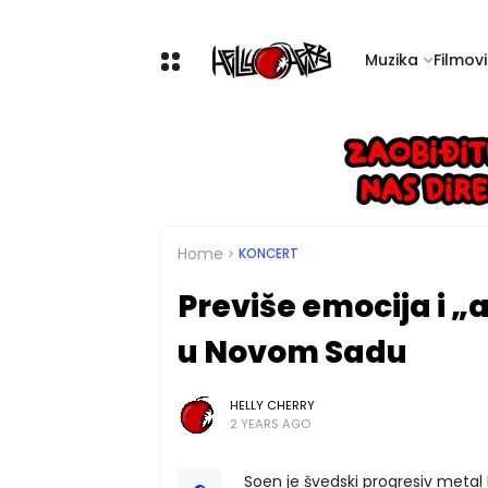
Muzika
Filmovi 
Home
KONCERT
Previše emocija i „a 
u Novom Sadu
HELLY CHERRY
2 YEARS AGO
Soen je švedski progresiv metal 