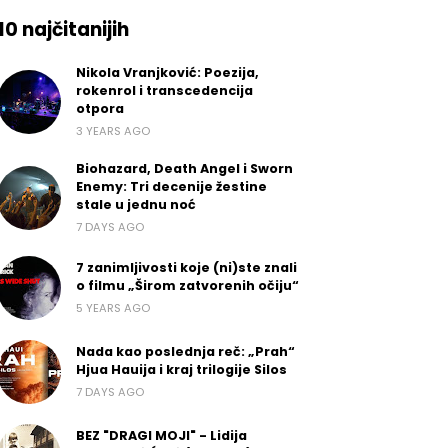
10 najčitanijih
Nikola Vranjković: Poezija,
rokenrol i transcedencija
otpora
3 YEARS AGO
Biohazard, Death Angel i Sworn
Enemy: Tri decenije žestine
stale u jednu noć
7 DAYS AGO
7 zanimljivosti koje (ni)ste znali
o filmu „Širom zatvorenih očiju“
5 YEARS AGO
Nada kao poslednja reč: „Prah“
Hjua Hauija i kraj trilogije Silos
7 DAYS AGO
BEZ "DRAGI MOJI" - Lidija