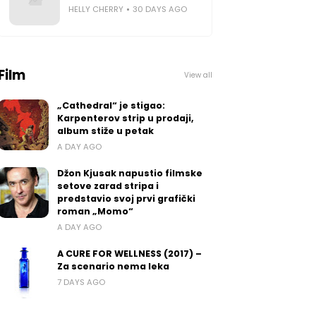
HELLY CHERRY
30 DAYS AGO
Film
View all
„Cathedral“ je stigao:
Karpenterov strip u prodaji,
album stiže u petak
A DAY AGO
Džon Kjusak napustio filmske
setove zarad stripa i
predstavio svoj prvi grafički
roman „Momo“
A DAY AGO
A CURE FOR WELLNESS (2017) –
Za scenario nema leka
7 DAYS AGO