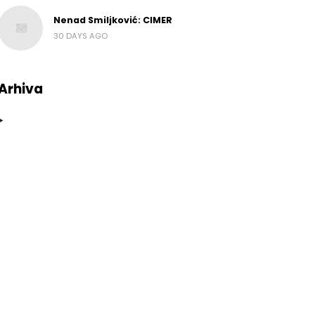
Nenad Smiljković: CIMER
30 DAYS AGO
Arhiva