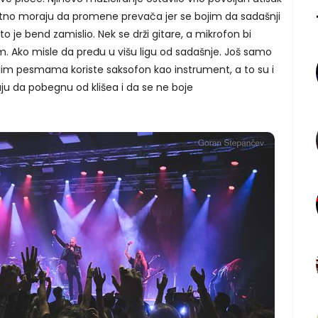
itno moraju da promene prevača jer se bojim da sadašnji
to je bend zamislio. Nek se drži gitare, a mikrofon bi
Ako misle da pređu u višu ligu od sadašnje. Još samo
m pesmama koriste saksofon kao instrument, a to su i
aju da pobegnu od klišea i da se ne boje