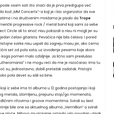
posle osam sati što znači da je prva predrgupa već
vilo kod „MM Concerts“-a koji je i bio organzator da sve
katima i na društvenim mrežama je pisalo da
Trope
merički progressive rock / metal band koji sami za sebe
ct Circle ali to sinoć nisu pokazali a nisu ni mogli jer su
edan ćelavi gitarista. Pevačica nije bila ćelava. I pored
istojne svirke nisu uspeli da zagreju masu jer, ako ćemo
stični set od pola sata, uz izvođenje pesama koje skoro
lo koga pomeri malo ozbiljnije. Ja lično sam preslušao
Eleutheromania“ i ne mogu reći da me je razočarao. Ima tu
inoć su, jednostavno, dobili pretežak zadatak. Pristojni
 oko pola devet su sišli sa bine.
 koji iz sebe ima tri albuma u 12 godina postojanja i koji
prog metala, izlomljenu, prepunu stop/go momenata,
odličnim rifovima i groove momentima. Svirali su šest
tnije bile one sa aktuelnog albuma „Vermillion“ a svirali
ve ploče. Njihovo muziciranje ostavilo vrlo povoljan utisak