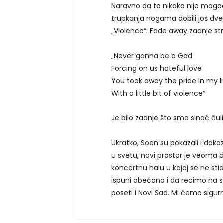
Naravno da to nikako nije mogao
trupkanja nogama dobili još dv
„Violence“. Fade away zadnje st
„Never gonna be a God
Forcing on us hateful love
You took away the pride in my li
With a little bit of violence“
Je bilo zadnje što smo sinoć ču
Ukratko, Soen su pokazali i doka
u svetu, novi prostor je veoma 
koncertnu halu u kojoj se ne st
ispuni obećano i da recimo na 
poseti i Novi Sad. Mi ćemo sigurno