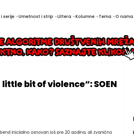
i serije
Umetnost i strip
Littera
Kolumne
Tema
O nama
little bit of violence“: SOEN
bend inicijalno osnovan još pre 20 godina, ali zvanično