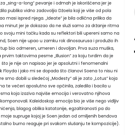
 za „sing-a-long“ pevanje i odmah je iskorišćena jer je
ila publika vidno zadovoljio Džoela koji je više od pola
masi ispred njega. „Ideate“ je bila odlična prilika da
a minut jer je dokazao da ne služi samo za držanje ritma
o svoju mini tačku kada su reflektori bili upereni samo na
nd, Soen nije upao u zamku rok dinosaurusa i produžio ih
astup bio odmeren, umeren i dovoljan. Prva suza muška,
a prvim taktovima pesme „Illusion“ za koju tvrdim da je
što je nije on napisao jer je apsolutni i fenomenalni
 Floyda i jako mi se dopada što članovi Soena to nisu ni
tre smo dobili u sledećoj „Modesty“ ali je zato „Lotus“ koja
a te večeri aposlutno sve opčinila, zaledila i bacila u
sma koja izaziva najviše emocija i verovatno njihova
omponovali. Kaleidoskop emocija bio je više nego vidljiv
ićenja, blagog oblika katatonije, egzaltiranosti pa do
 moje supruge kojoj je Soen jedan od omiljenih bendova
stalno burno reaguje pri svakom slušanju te kompozicije).