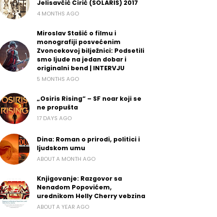
Jelisavčić Ćirić (SOLARIS) 2017
4 MONTHS AGO
Miroslav Stašić o filmu i
monografiji posvećenim
Zvoncekovoj bilježnici: Podsetili
smo ljude na jedan dobar i
originalni bend | INTERVJU
5 MONTHS AGO
„Osiris Rising“ – SF noar koji se
ne propušta
17 DAYS AGO
Dina: Roman o prirodi, politici i
ljudskom umu
ABOUT A MONTH AGO
Knjigovanje: Razgovor sa
Nenadom Popovićem,
urednikom Helly Cherry vebzina
ABOUT A YEAR AGO