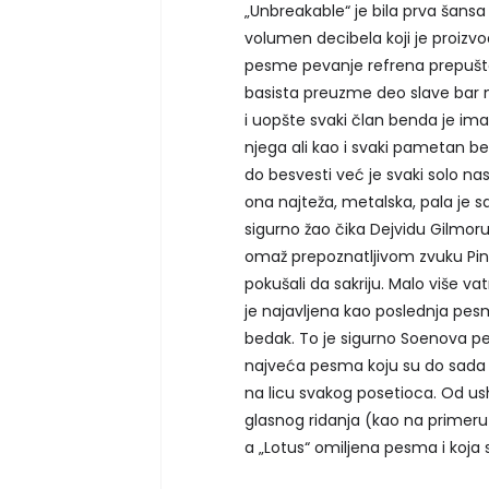
„Unbreakable“ je bila prva šansa
volumen decibela koji je proizvod
pesme pevanje refrena prepuštao 
basista preuzme deo slave bar n
i uopšte svaki član benda je ima
njega ali kao i svaki pametan be
do besvesti već je svaki solo n
ona najteža, metalska, pala je s
sigurno žao čika Dejvidu Gilmoru 
omaž prepoznatljivom zvuku Pink
pokušali da sakriju. Malo više va
je najavljena kao poslednja pesm
bedak. To je sigurno Soenova pe
najveća pesma koju su do sada k
na licu svakog posetioca. Od ush
glasnog ridanja (kao na primeru
a „Lotus“ omiljena pesma i koja 