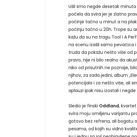
Ušli smo negde desetak minuta 
počela da svira jer je zlatno pra
počinje tačno u minut a na pla
počinju tačno u 20h. Trope su a
kažu da su na tragu Tool i A Perfe
na scenu izašli samo pevačica i j
truda da pokažu nešto više od pr
pravo, nije ni bilo realno da aku
niko od prisutnih ne poznaje, bi
njihov, za sada jedini, album „
potencijala i za nešto više, ali s
aplauzi ipak nisu izostali i negde
Sledio je finski
Oddland
, kvartet
svira moju omiljenu varijantu 
gotovo bez refrena, ali bogatu 
pesama, od kojih su vidno kvalite
su i jednu sa još neobjavljene no