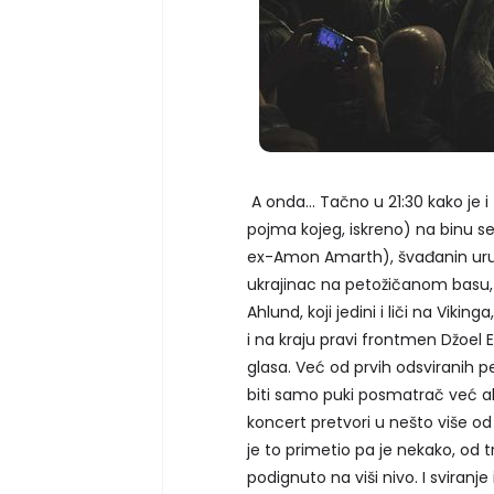
A onda... Tačno u 21:30 kako je
pojma kojeg, iskreno) na binu s
ex-Amon Amarth), švađanin urugv
ukrajinac na petožičanom basu, k
Ahlund, koji jedini i liči na Viking
i na kraju pravi frontmen Džoel
glasa. Već od prvih odsviranih p
biti samo puki posmatrač već ak
koncert pretvori u nešto više o
je to primetio pa je nekako, od
podignuto na viši nivo. I sviranje