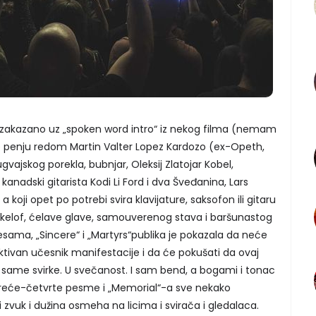
 i zakazano uz „spoken word intro“ iz nekog filma (nemam
e penju redom Martin Valter Lopez Kardozo (ex-Opeth,
ajskog porekla, bubnjar, Oleksij Zlatojar Kobel,
anadski gitarista Kodi Li Ford i dva Šveđanina, Lars
a, a koji opet po potrebi svira klavijature, saksofon ili gitaru
 Ekelof, ćelave glave, samouverenog stava i baršunastog
esama, „Sincere“ i „Martyrs“publika je pokazala da neće
tivan učesnik manifestacije i da će pokušati da ovaj
d same svirke. U svečanost. I sam bend, a bogami i tonac
 treće-četvrte pesme i „Memorial“-a sve nekako
 i zvuk i dužina osmeha na licima i svirača i gledalaca.