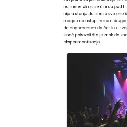
na mene ali mi se čini da pod h
nije u stanju da iznese sve ono š
mogao da ustupi nekom drugom. 
da napomenem da često u svoji
sinoć pokazali što je znak da zn
eksperimentisanja.