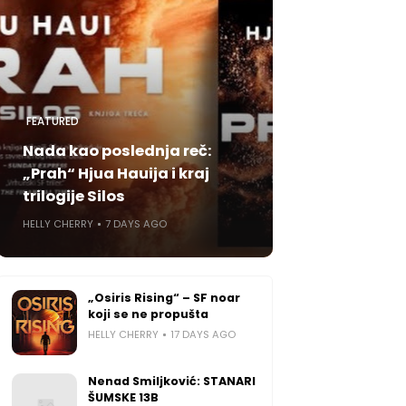
FEATURED
Nada kao poslednja reč:
„Prah“ Hjua Hauija i kraj
trilogije Silos
HELLY CHERRY
7 DAYS AGO
„Osiris Rising“ – SF noar
koji se ne propušta
HELLY CHERRY
17 DAYS AGO
Nenad Smiljković: STANARI
ŠUMSKE 13B