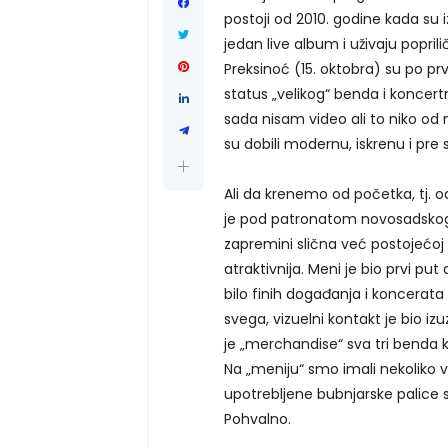
postoji od 2010. godine kada su izb
jedan live album i uživaju popri
Preksinoć (15. oktobra) su po prv
status „velikog“ benda i koncert
sada nisam video ali to niko od nj
su dobili modernu, iskrenu i pre 
Ali da krenemo od početka, tj.
je pod patronatom novosadskog 
zapremini slična već postojećoj F
atraktivnija. Meni je bio prvi p
bilo finih događanja i koncerata u
svega, vizuelni kontakt je bio i
je „merchandise“ sva tri benda k
Na „meniju“ smo imali nekoliko v
upotrebljene bubnjarske palice s
Pohvalno.