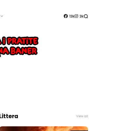
13k
3k
Littera
View all