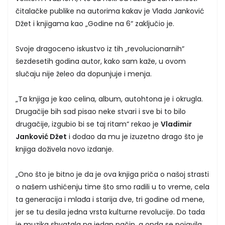
čitalačke publike na autorima kakav je Vlada Janković
Džet i knjigama kao „Godine na 6“ zaključio je.
Svoje dragoceno iskustvo iz tih „revolucionarnih“
šezdesetih godina autor, kako sam kaže, u ovom
slučaju nije želeo da dopunjuje i menja.
„Ta knjiga je kao celina, album, autohtona je i okrugla.
Drugačije bih sad pisao neke stvari i sve bi to bilo
drugačije, izgubio bi se taj ritam“ rekao je
Vladimir
Janković Džet
i dodao da mu je izuzetno drago što je
knjiga doživela novo izdanje.
„Ono što je bitno je da je ova knjiga priča o našoj strasti
o našem ushićenju time što smo radili u to vreme, cela
ta generacija i mlađa i starija dve, tri godine od mene,
jer se tu desila jedna vrsta kulturne revolucije. Do tada
je muzika shvatala na jedan način, a onda se pojavila