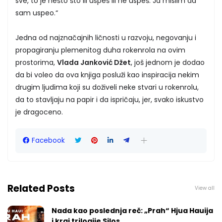
sve, to je nešto što ili uspeš ili ne uspeš. Ja mislim da
sam uspeo.“
Jedna od najznačajnih ličnosti u razvoju, negovanju i
propagiranju plemenitog duha rokenrola na ovim
prostorima,
Vlada Janković Džet
, još jednom je dodao
da bi voleo da ova knjiga posluži kao inspiracija nekim
drugim ljudima koji su doživeli neke stvari u rokenrolu,
da to stavljaju na papir i da ispričaju, jer, svako iskustvo
je dragoceno.
Facebook
Related Posts
View all
Nada kao poslednja reč: „Prah“ Hjua Hauija
i kraj trilogije Silos