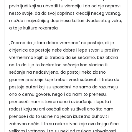
prvih ljudi koji su uhvatili tu vibraciju i da od nje napravi
nešto svoje, da da svoj doprinos kreaciji nečeg važnog,
možda i najvažnijeg doprinosa kulturi dvadesetog veka,
a to je kultura rokenrola:
„Znamo da „stara dobra vremena“ ne postoje, ali je
činjenica da postoje neke dobre i lepe stvari u prošlim
vremenima kojih bi trebalo da se sećamo, bez obzira
na to da li je to konkretno sećanje kao Vladino ili
sećanje na nedoživljeno, da postoji neko zlazno
grumenje istorije koje treba i vredi sačuvati. I treba da
postoje autori koji su sposobni, ne samo da razumeju
ono o čemu govore, nego i da nam to prenesu,
prenoseći nam istovremeno i uzbuđenje i lepotu i
radost koju su oni osećali dok su živeli ono što nam
prenose i da to učine na jedan izuzetno duhovit i
zabavan način. I to su neke stvari koje ovu knjigu čine
velikom i važnom, i to su neki od razloga zahvalnosti