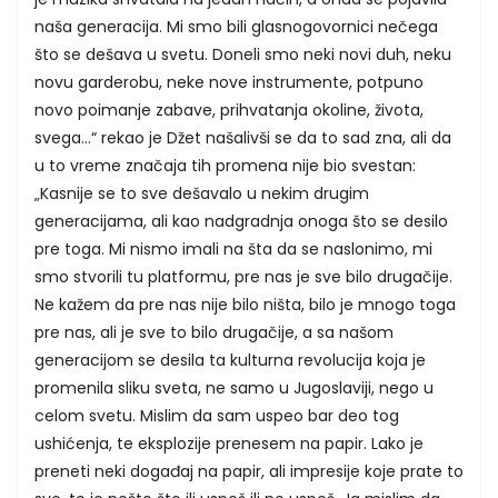
naša generacija. Mi smo bili glasnogovornici nečega
što se dešava u svetu. Doneli smo neki novi duh, neku
novu garderobu, neke nove instrumente, potpuno
novo poimanje zabave, prihvatanja okoline, života,
svega...“ rekao je Džet našalivši se da to sad zna, ali da
u to vreme značaja tih promena nije bio svestan:
„Kasnije se to sve dešavalo u nekim drugim
generacijama, ali kao nadgradnja onoga što se desilo
pre toga. Mi nismo imali na šta da se naslonimo, mi
smo stvorili tu platformu, pre nas je sve bilo drugačije.
Ne kažem da pre nas nije bilo ništa, bilo je mnogo toga
pre nas, ali je sve to bilo drugačije, a sa našom
generacijom se desila ta kulturna revolucija koja je
promenila sliku sveta, ne samo u Jugoslaviji, nego u
celom svetu. Mislim da sam uspeo bar deo tog
ushićenja, te eksplozije prenesem na papir. Lako je
preneti neki događaj na papir, ali impresije koje prate to