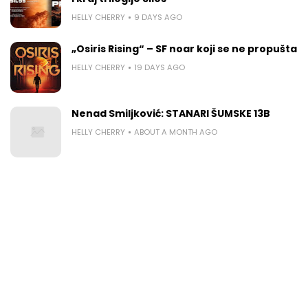
HELLY CHERRY
9 DAYS AGO
„Osiris Rising“ – SF noar koji se ne propušta
HELLY CHERRY
19 DAYS AGO
Nenad Smiljković: STANARI ŠUMSKE 13B
HELLY CHERRY
ABOUT A MONTH AGO