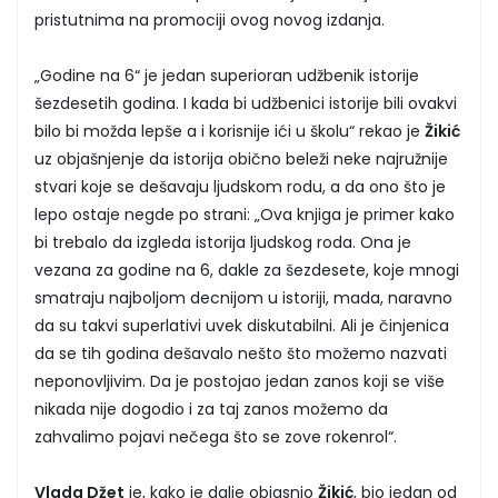
pristutnima na promociji ovog novog izdanja.
„Godine na 6“ je jedan superioran udžbenik istorije
šezdesetih godina. I kada bi udžbenici istorije bili ovakvi
bilo bi možda lepše a i korisnije ići u školu“ rekao je
Žikić
uz objašnjenje da istorija obično beleži neke najružnije
stvari koje se dešavaju ljudskom rodu, a da ono što je
lepo ostaje negde po strani: „Ova knjiga je primer kako
bi trebalo da izgleda istorija ljudskog roda. Ona je
vezana za godine na 6, dakle za šezdesete, koje mnogi
smatraju najboljom decnijom u istoriji, mada, naravno
da su takvi superlativi uvek diskutabilni. Ali je činjenica
da se tih godina dešavalo nešto što možemo nazvati
neponovljivim. Da je postojao jedan zanos koji se više
nikada nije dogodio i za taj zanos možemo da
zahvalimo pojavi nečega što se zove rokenrol“.
Vlada Džet
je, kako je dalje objasnio
Žikić
, bio jedan od