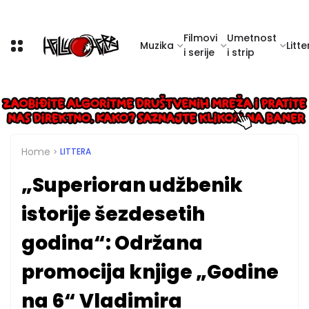
Filmovi
Umetnost
Muzika
Litte
i serije
i strip
Home
LITTERA
„Superioran udžbenik
istorije šezdesetih
godina“: Održana
promocija knjige „Godine
na 6“ Vladimira