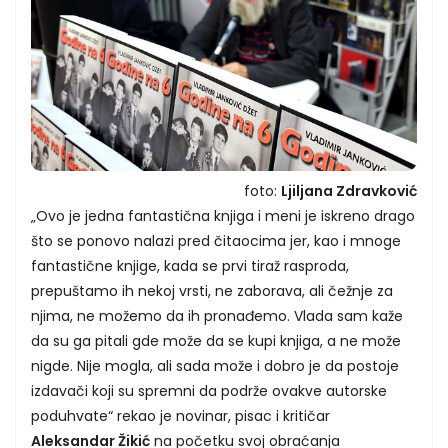
foto:
Ljiljana Zdravković
„Ovo je jedna fantastična knjiga i meni je iskreno drago
što se ponovo nalazi pred čitaocima jer, kao i mnoge
fantastične knjige, kada se prvi tiraž rasproda,
prepuštamo ih nekoj vrsti, ne zaborava, ali čežnje za
njima, ne možemo da ih pronađemo. Vlada sam kaže
da su ga pitali gde može da se kupi knjiga, a ne može
nigde. Nije mogla, ali sada može i dobro je da postoje
izdavači koji su spremni da podrže ovakve autorske
poduhvate“ rekao je novinar, pisac i kritičar
Aleksandar Žikić
na početku svoj obraćanja