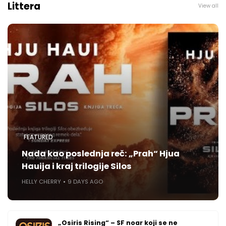
Littera
View all
FEATURED
Nada kao poslednja reč: „Prah“ Hjua
Hauija i kraj trilogije Silos
HELLY CHERRY
9 DAYS AGO
„Osiris Rising“ – SF noar koji se ne