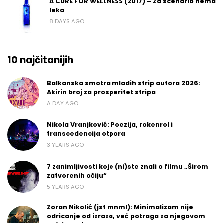
A CURE FOR WELLNESS (2017) – Za scenario nema
leka
8 DAYS AGO
10 najčitanijih
Balkanska smotra mladih strip autora 2026:
Akirin broj za prosperitet stripa
A DAY AGO
Nikola Vranjković: Poezija, rokenrol i
transcedencija otpora
3 YEARS AGO
7 zanimljivosti koje (ni)ste znali o filmu „Širom
zatvorenih očiju“
5 YEARS AGO
Zoran Nikolić (jst mnml): Minimalizam nije
odricanje od izraza, već potraga za njegovom