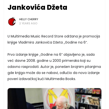
Jankovića Džeta
HELLY CHERRY
2 YEARS AGO
U Multimedia Music Record Store održana je promocija
knjige Vladimira Jankovića Džeta „Godine na 6“.
Prvo izdanje knjige „Godine na 6“ objavljeno je, sada
već davne 2008. godine u 2000 primeraka koji su
odavno rasprodati. Autor je, ponešen brojnim pitanjima
gde knjiga može da se nabavi, odlučio da novo izdanje
poveri izdavačkoj kući Multimedia Books.