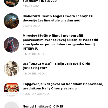
suštinom | INTERVJU
5 DAYS AGO
Biohazard, Death Angel i Sworn Enemy: Tri
decenije žestine stale u jednu noć
9 DAYS AGO
Miroslav Stašić o filmu i monografiji
posvećenim Zvoncekovoj bilježnici: Podsetili
smo ljude na jedan dobar i originalni bend |
INTERVJU
5 MONTHS AGO
BEZ "DRAGI MOJI" - Lidija Jelisavčić Ćirić
(SOLARIS) 2017
4 MONTHS AGO
Knjigovanje: Razgovor sa Nenadom Popovićem,
urednikom Helly Cherry vebzina
ABOUT A YEAR AGO
Nenad Smiljković: CIMER