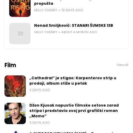
propušta
HELLY CHERRY
19 DAYS AGO
Nenad Smiljković: STANARI ŠUMSKE 13B
HELLY CHERRY
ABOUT A MONTH AGO
Film
View all
„Cathedral“ je stigao: Karpenterov strip u
prodaji, album stiže u petak
3 DAYS AGO
Džon Kjusak napustio filmske setove zarad
stripa i predstavio svoj prvi grafički roman
„Momo“
3 DAYS AGO