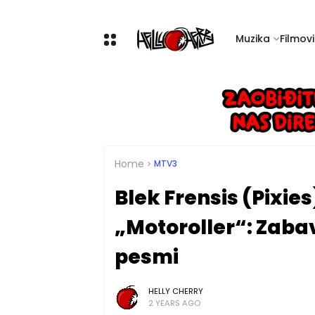
Muzika
Filmovi 
Home
MTV3
Blek Frensis (Pixie
„Motoroller“: Zabav
pesmi
HELLY CHERRY
2 YEARS AGO