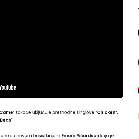
s Came
” takođe uključuje prethodne singlove “
Chicken
”,
 Beds
".
ljeno sa novom basistkinjom
Emom Ričardson
koja je