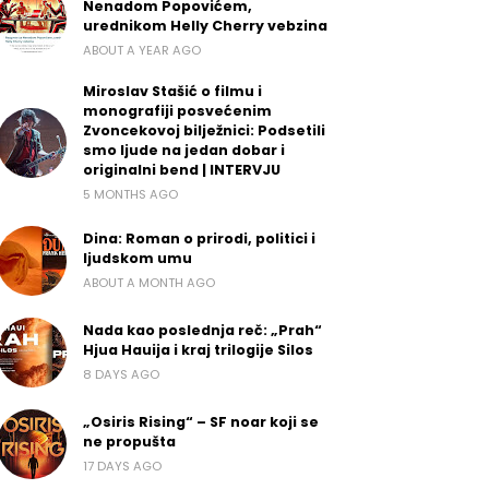
Nenadom Popovićem,
urednikom Helly Cherry vebzina
ABOUT A YEAR AGO
Miroslav Stašić o filmu i
monografiji posvećenim
Zvoncekovoj bilježnici: Podsetili
smo ljude na jedan dobar i
originalni bend | INTERVJU
5 MONTHS AGO
Dina: Roman o prirodi, politici i
ljudskom umu
ABOUT A MONTH AGO
Nada kao poslednja reč: „Prah“
Hjua Hauija i kraj trilogije Silos
8 DAYS AGO
„Osiris Rising“ – SF noar koji se
ne propušta
17 DAYS AGO