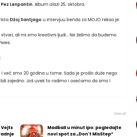
a
Pez Lenpantin
. Album izlazi 25. oktobra.
rista
Džoj Santjago
u intervjuu benda za MOJO rekao je:
e stvari, ali mi smo kreativni ljudi… Ne želimo da budemo
xies.
:
. i več smo 20 godina u tome. Sada je prošlo duže nego
bili zajedno. Još uvek to radimo i osećamo da smo i
View all
 Vejts
Madball u minut ipo: pogledajte
radnje
novi spot za „Don't MisStep“