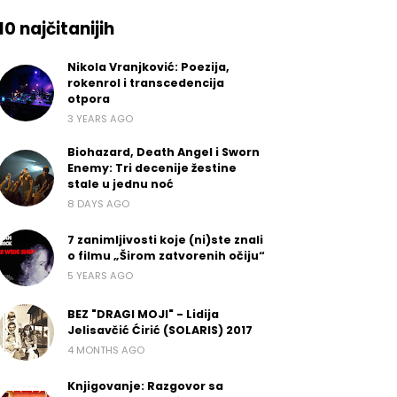
10 najčitanijih
Nikola Vranjković: Poezija,
rokenrol i transcedencija
otpora
3 YEARS AGO
Biohazard, Death Angel i Sworn
Enemy: Tri decenije žestine
stale u jednu noć
8 DAYS AGO
7 zanimljivosti koje (ni)ste znali
o filmu „Širom zatvorenih očiju“
5 YEARS AGO
BEZ "DRAGI MOJI" - Lidija
Jelisavčić Ćirić (SOLARIS) 2017
4 MONTHS AGO
Knjigovanje: Razgovor sa