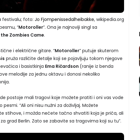
 festivalu; foto:
Jo Fjompenissedalheibakke
, wikipedia.org
 pesmu, “
Motoroller
”. Ona je najnoviji singl sa
t the Zombies Came
.
ične i električne gitare. “
Motoroller
” putuje skuterom
sis
pruža različite detalje koji se pojavljuju tokom njegove
vačica i basistkinja
Ema Ričardson
(ranije iz benda
ove melodije za jednu oktavu i donosi nekoliko
nija.
e postoje mali tragovi koje možete pratiti i oni vas vode
 o pesmi. “Ali oni nisu nužni za doživljaj. Možete
e stihove, i možda nećete tačno shvatiti koja je priča, ali
a grad Berlin. Zato se zabavite sa tragovima koji su tu”.