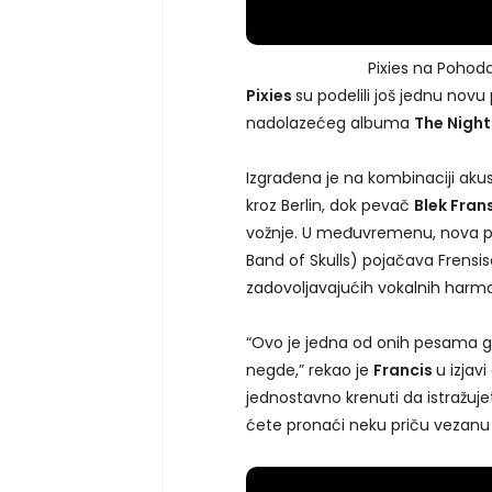
Pixies na Pohoda
Pixies
su podelili još jednu novu
nadolazećeg albuma
The Nigh
Izgrađena je na kombinaciji akust
kroz Berlin, dok pevač
Blek Fran
vožnje. U međuvremenu, nova pe
Band of Skulls) pojačava Frensis
zadovoljavajućih vokalnih harmo
“Ovo je jedna od onih pesama gd
negde,” rekao je
Francis
u izjavi
jednostavno krenuti da istražujet
ćete pronaći neku priču vezanu z