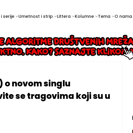
i serije
Umetnost i strip
Littera
Kolumne
Tema
O nama
s) o novom singlu
ite se tragovima koji su u