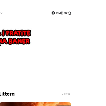
13k
3k
Littera
View all