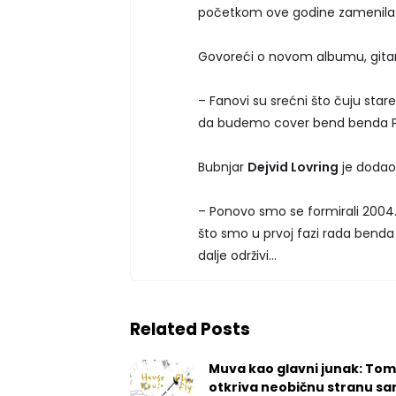
početkom ove godine zamenil
Govoreći o novom albumu, gita
– Fanovi su srećni što čuju star
da budemo cover bend benda Pi
Bubnjar
Dejvid Lovring
je dodao
– Ponovo smo se formirali 2004
što smo u prvoj fazi rada benda 
dalje održivi…
Related Posts
Muva kao glavni junak: Tom
otkriva neobičnu stranu sa