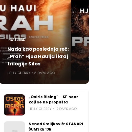
FEATURED
Nada kao poslednja reč:
„Prah“ Hjua Hauija i kraj
trilogije Silos
HELLY CHERRY
8 DAYS AGO
„Osiris Rising“ – SF noar
koji se ne propušta
HELLY CHERRY
17 DAYS AGO
Nenad Smiljković: STANARI
ŠUMSKE 13B