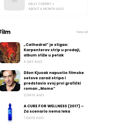
HELLY CHERRY
ABOUT A MONTH AGO
Film
View all
„Cathedral“ je stigao:
Karpenterov strip u prodaji,
album stiže u petak
A DAY AGO
Džon Kjusak napustio filmske
setove zarad stripa i
predstavio svoj prvi grafički
roman „Momo“
2 DAYS AGO
A CURE FOR WELLNESS (2017) –
Za scenario nema leka
7 DAYS AGO