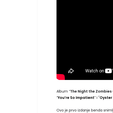
Album “
The Night the Zombie
“
You’re So Impatient
” i "
Oyster
Ovo je prvo izdanje benda snim