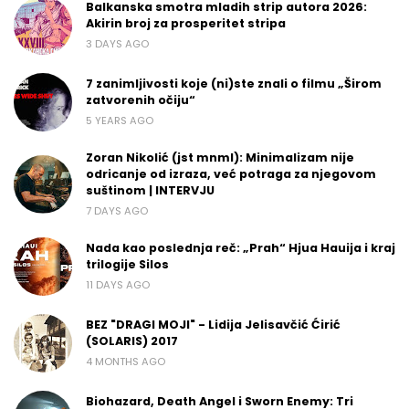
Balkanska smotra mladih strip autora 2026:
Akirin broj za prosperitet stripa
3 DAYS AGO
7 zanimljivosti koje (ni)ste znali o filmu „Širom
zatvorenih očiju“
5 YEARS AGO
Zoran Nikolić (jst mnml): Minimalizam nije
odricanje od izraza, već potraga za njegovom
suštinom | INTERVJU
7 DAYS AGO
Nada kao poslednja reč: „Prah“ Hjua Hauija i kraj
trilogije Silos
11 DAYS AGO
BEZ "DRAGI MOJI" - Lidija Jelisavčić Ćirić
(SOLARIS) 2017
4 MONTHS AGO
Biohazard, Death Angel i Sworn Enemy: Tri