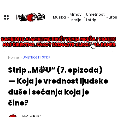
Filmovi
Umetnost
Muzika
Litte
i serije
i strip
Home
UMETNOST I STRIP
Strip „M夢U“ (7. epizoda)
— Koja je vrednost ljudske
duše i sećanja koja je
čine?
HELLY CHERRY