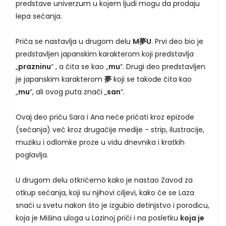
predstave univerzum u kojem ljudi mogu da prodaju
lepa sećanja.
Priča se nastavlja u drugom delu
M夢U
. Prvi deo bio je
predstavljen japanskim karakterom koji predstavlja
„
prazninu
“ , a čita se kao „
mu
“. Drugi deo predstavljen
je japanskim karakterom
夢
koji se takođe čita kao
„
mu
“, ali ovog puta znači „
san
“.
Ovaj deo priču Sara i Ana neće pričati kroz epizode
(sećanja) već kroz drugačije medije - strip, ilustracije,
muziku i odlomke proze u vidu dnevnika i kratkih
poglavlja.
U drugom delu otkrićemo kako je nastao Zavod za
otkup sećanja, koji su njihovi ciljevi, kako će se Laza
snaći u svetu nakon što je izgubio detinjstvo i porodicu,
koja je Mišina uloga u Lazinoj priči i na posletku
koja je