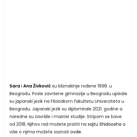
Sara
i
Ana Živković
su bliznakinje rođene 1998. u
Beogradu. Posle završene gimnazije u Beogradu upisale
su japanski jezik na Filološkom fakultetu Univerziteta u
Beogradu. Japanski jezik su diplomirale 2021. godine a
naredne su završile i master studije. Stripom se bave
od 2018. Njihov rad možete pratiti na
sajtu Shidoosha
a
više o njima možete saznati
ovde
.