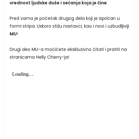
vrednost ljudske duše i sećanja koja je čine
.
Pred vama je početak drugog dela koji je ispričan u
formi stripa. Uskoro stižu nastavci, kao i novi i uzbudljiviji
MU
!
Drugi deo MU-a moćićete ekskluzivno čitati i pratiti na
stranicama Helly Cherry-ja!