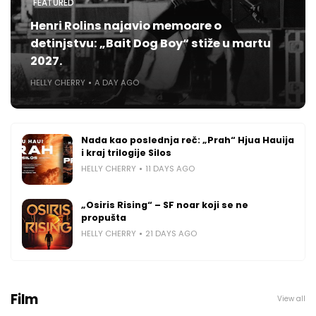
FEATURED
Henri Rolins najavio memoare o
detinjstvu: „Bait Dog Boy“ stiže u martu
2027.
HELLY CHERRY
A DAY AGO
Nada kao poslednja reč: „Prah“ Hjua Hauija
i kraj trilogije Silos
HELLY CHERRY
11 DAYS AGO
„Osiris Rising“ – SF noar koji se ne
propušta
HELLY CHERRY
21 DAYS AGO
Film
View all