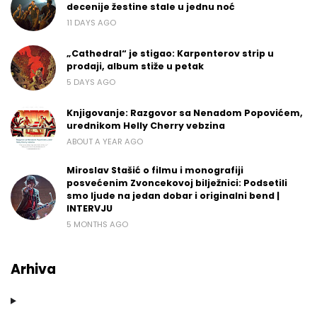
decenije žestine stale u jednu noć
11 DAYS AGO
„Cathedral“ je stigao: Karpenterov strip u
prodaji, album stiže u petak
5 DAYS AGO
Knjigovanje: Razgovor sa Nenadom Popovićem,
urednikom Helly Cherry vebzina
ABOUT A YEAR AGO
Miroslav Stašić o filmu i monografiji
posvećenim Zvoncekovoj bilježnici: Podsetili
smo ljude na jedan dobar i originalni bend |
INTERVJU
5 MONTHS AGO
Arhiva