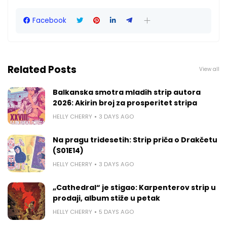
Facebook
Related Posts
View all
Balkanska smotra mladih strip autora
2026: Akirin broj za prosperitet stripa
HELLY CHERRY
3 DAYS AGO
Na pragu tridesetih: Strip priča o Drakčetu
(S01E14)
HELLY CHERRY
3 DAYS AGO
„Cathedral“ je stigao: Karpenterov strip u
prodaji, album stiže u petak
HELLY CHERRY
5 DAYS AGO