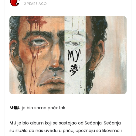
2 YEARS AGO
M無U
je bio samo početak.
MU
je bio album koji se sastojao od Sećanja. Sećanja
su služila da nas uvedu u priču, upoznaju sa likovima i