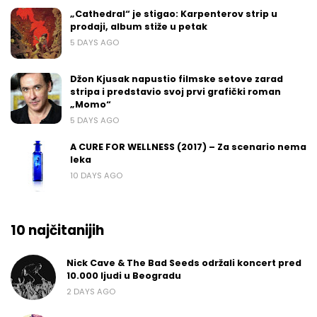
„Cathedral“ je stigao: Karpenterov strip u
prodaji, album stiže u petak
5 DAYS AGO
Džon Kjusak napustio filmske setove zarad
stripa i predstavio svoj prvi grafički roman
„Momo“
5 DAYS AGO
A CURE FOR WELLNESS (2017) – Za scenario nema
leka
10 DAYS AGO
10 najčitanijih
Nick Cave & The Bad Seeds održali koncert pred
10.000 ljudi u Beogradu
2 DAYS AGO