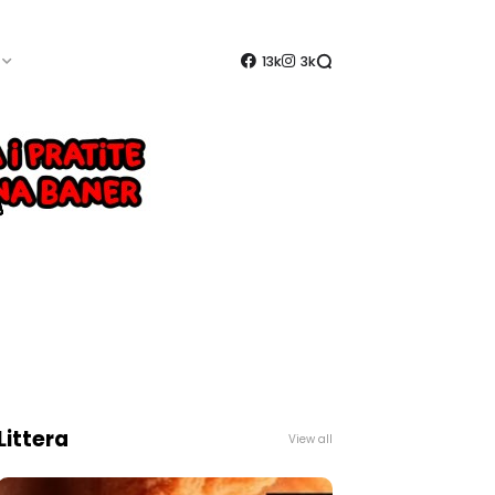
13k
3k
Littera
View all