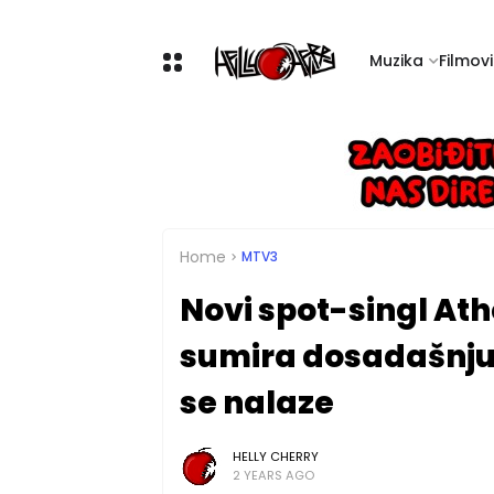
Muzika
Filmovi 
Home
MTV3
Novi spot-singl At
sumira dosadašnju 
se nalaze
HELLY CHERRY
2 YEARS AGO