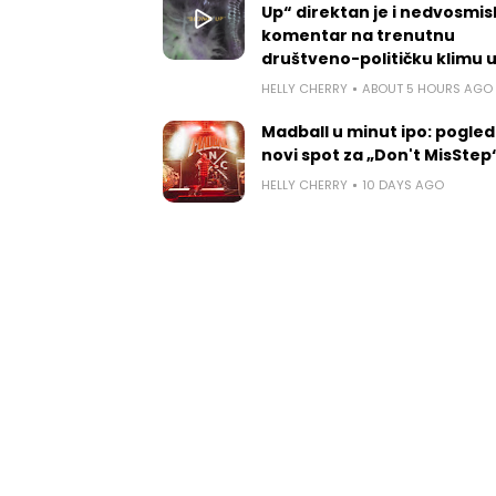
Up“ direktan je i nedvosmis
komentar na trenutnu
društveno-političku klimu 
HELLY CHERRY
ABOUT 5 HOURS AGO
Madball u minut ipo: pogled
novi spot za „Don't MisStep
HELLY CHERRY
10 DAYS AGO