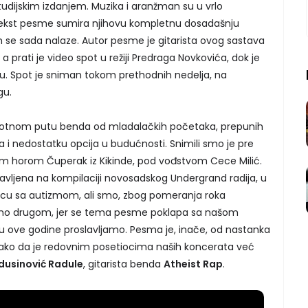
tudijskim izdanjem. Muzika i aranžman su u vrlo
 tekst pesme sumira njihovu kompletnu dosadašnju
om se sada nalaze. Autor pesme je gitarista ovog sastava
, a prati je video spot u režiji Predraga Novkovića, dok je
. Spot je sniman tokom prethodnih nedelja, na
gu.
ivotnom putu benda od mladalačkih početaka, prepunih
a i nedostatku opcija u budućnosti. Snimili smo je pre
jim horom Čuperak iz Kikinde, pod vođstvom Cece Milić.
javljena na kompilaciji novosadskog Undergrand radija, u
 decu sa autizmom, ali smo, zbog pomeranja roka
nimo drugom, jer se tema pesme poklapa sa našom
u ove godine proslavljamo. Pesma je, inače, od nastanka
ako da je redovnim posetiocima naših koncerata već
dusinović Radule
, gitarista benda
Atheist Rap
.