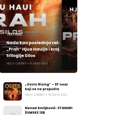
FEATURED
Nada kao poslednja reč:
„Prah“ Hjua Hauija i kraj
trilogije Silos
HELLY CHERRY
8 DAYS AGO
„Osiris Rising“ – SF noar
koji se ne propušta
HELLY CHERRY
18 DAYS AGO
Nenad Smiljković: STANARI
ŠUMSKE 13B