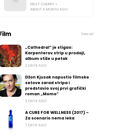
HELLY CHERRY
ABOUT A MONTH AGO
Film
View all
„Cathedral“ je stigao:
Karpenterov strip u prodaji,
album stiže u petak
2 DAYS AGO
Džon Kjusak napustio filmske
setove zarad stripa i
predstavio svoj prvi grafički
roman „Momo“
2 DAYS AGO
A CURE FOR WELLNESS (2017) –
Za scenario nema leka
7 DAYS AGO