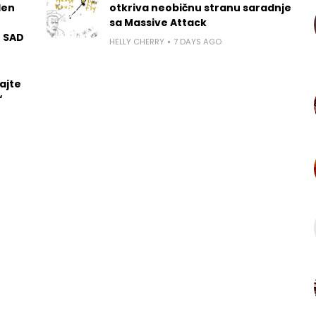
len
otkriva neobičnu stranu saradnje
sa Massive Attack
u SAD
HELLY CHERRY
7 DAYS AGO
ajte
“