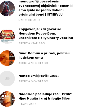
monografiji posvećenim
Zvoncekovoj bilježnici: Podsetili
smo ljude na jedan dobar i
originalni bend | INTERVJU
5 MONTHS AGO
Knjigovanje: Razgovor sa
Nenadom Popovićem,
urednikom Helly Cherry vebzina
ABOUT A YEAR AGO
Dina: Roman o prirodi, politici i
ljudskom umu
ABOUT A MONTH AGO
Nenad Smiljković: CIMER
ABOUT A MONTH AGO
Nada kao poslednja reč: „Prah“
Hjua Hauija i kraj trilogije Silos
8 DAYS AGO