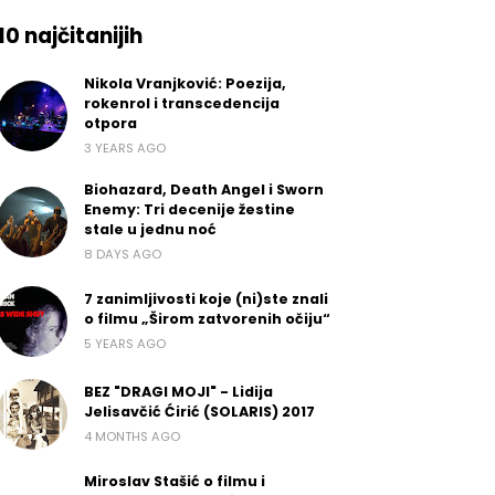
10 najčitanijih
Nikola Vranjković: Poezija,
rokenrol i transcedencija
otpora
3 YEARS AGO
Biohazard, Death Angel i Sworn
Enemy: Tri decenije žestine
stale u jednu noć
8 DAYS AGO
7 zanimljivosti koje (ni)ste znali
o filmu „Širom zatvorenih očiju“
5 YEARS AGO
BEZ "DRAGI MOJI" - Lidija
Jelisavčić Ćirić (SOLARIS) 2017
4 MONTHS AGO
Miroslav Stašić o filmu i