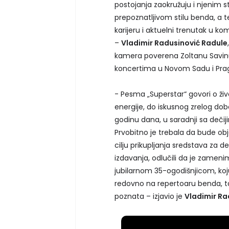
postojanja zaokružuju i njenim s
prepoznatljivom stilu benda, a
karijeru i aktuelni trenutak u k
–
Vladimir Radusinović Radule
kamera poverena Zoltanu Savinu
koncertima u Novom Sadu i Pra
- Pesma „Superstar“ govori o ž
energije, do iskusnog zrelog dob
godinu dana, u saradnji sa deči
Prvobitno je trebala da bude ob
cilju prikupljanja sredstava za
izdavanja, odlučili da je zame
jubilarnom 35-ogodišnjicom, koj
redovno na repertoaru benda, t
poznata – izjavio je
Vladimir Ra