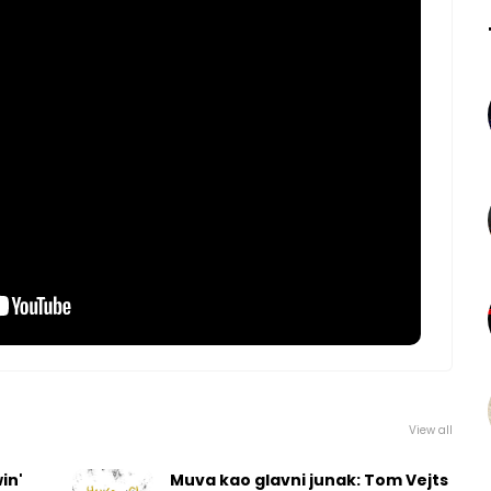
View all
in'
Muva kao glavni junak: Tom Vejts