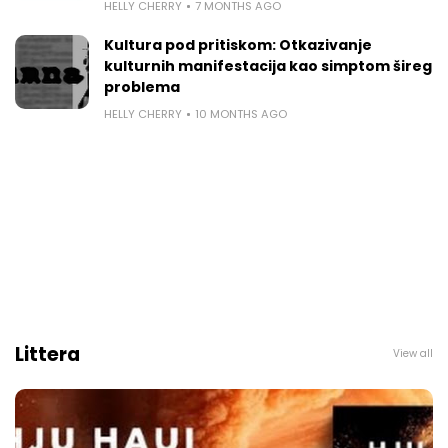
HELLY CHERRY
7 MONTHS AGO
Kultura pod pritiskom: Otkazivanje
kulturnih manifestacija kao simptom šireg
problema
HELLY CHERRY
10 MONTHS AGO
Littera
View all