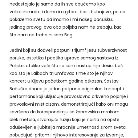
nedostajalo je samo da ih sve obučemo kao
velikoshimnike i damo im gitare, bas i bubnjeve, pa da
pokažemo svetu da imamo i mi našeg baćušku,
jedinog pravog, ova oba poljska nam ne trebaju, kao
što nam ne treba ni sam Bog.
Jedini koji su doživeli potpuni trijumf jesu subverzivnost
poruke, estetika i poetika upravo samog sastava iz
Poljske, utoliko veći što se sam nastup nije desio, baš
kao što je Laibach trijumfovao time što je njihov
koncert u Kijevu početkom godine otkazan. Sastav
Baćuška doneo je jedan potpuno originalan koncept i
performans koji uključuje pravoslavno crkveno pojanje i
pravoslavni misticizam, demonstrirajući kako oni mogu
savršeno da korespondiraju sa žanrovskim mrakom
blek metala, stvarajući fuziju koja je naišla na opšte
oduševljenje ljubitelja mračnije umetnosti širom sveta,
pobuđujući pritom i njihovo interesovanje za izvornije,