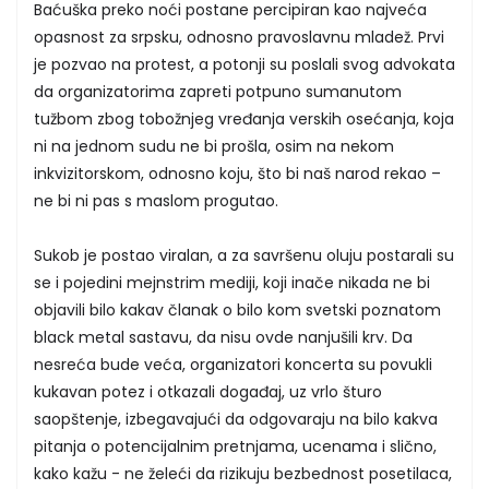
Baćuška preko noći postane percipiran kao najveća
opasnost za srpsku, odnosno pravoslavnu mladež. Prvi
je pozvao na protest, a potonji su poslali svog advokata
da organizatorima zapreti potpuno sumanutom
tužbom zbog tobožnjeg vređanja verskih osećanja, koja
ni na jednom sudu ne bi prošla, osim na nekom
inkvizitorskom, odnosno koju, što bi naš narod rekao –
ne bi ni pas s maslom progutao.
Sukob je postao viralan, a za savršenu oluju postarali su
se i pojedini mejnstrim mediji, koji inače nikada ne bi
objavili bilo kakav članak o bilo kom svetski poznatom
black metal sastavu, da nisu ovde nanjušili krv. Da
nesreća bude veća, organizatori koncerta su povukli
kukavan potez i otkazali događaj, uz vrlo šturo
saopštenje, izbegavajući da odgovaraju na bilo kakva
pitanja o potencijalnim pretnjama, ucenama i slično,
kako kažu - ne želeći da rizikuju bezbednost posetilaca,