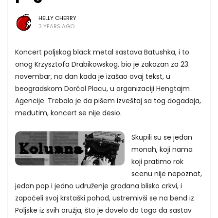
HELLY CHERRY
3 YEARS AGO
Koncert poljskog black metal sastava Batushka, i to
onog Krzysztofa Drabikowskog, bio je zakazan za 23.
novembar, na dan kada je izašao ovaj tekst, u
beogradskom Dorćol Placu, u organizaciji Hengtajm
Agencije. Trebalo je da pišem izveštaj sa tog događaja,
međutim, koncert se nije desio.
Skupili su se jedan
monah, koji nama
koji pratimo rok
scenu nije nepoznat,
jedan pop i jedno udruženje građana blisko crkvi, i
započeli svoj krstaški pohod, ustremivši se na bend iz
Poljske iz svih oružja, što je dovelo do toga da sastav