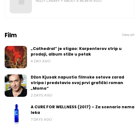
HELLY CHERRY
ABOUT A MONTH AGO
Film
View all
„Cathedral“ je stigao: Karpenterov strip u
prodaji, album stiže u petak
A DAY AGO
Džon Kjusak napustio filmske setove zarad
stripa i predstavio svoj prvi grafički roman
„Momo“
2 DAYS AGO
A CURE FOR WELLNESS (2017) – Za scenario nema
leka
7 DAYS AGO