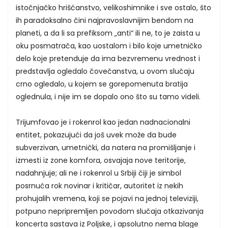
istočnjačko hrišćanstvo, velikoshimnike i sve ostalo, što
ih paradoksalno čini najpravoslavnijim bendom na
planeti, a da li sa prefiksom „anti“ ili ne, to je zaista u
oku posmatrača, kao uostalom i bilo koje umetničko
delo koje pretenduje da ima bezvremenu vrednost i
predstavlja ogledalo čovečanstva, u ovom slučaju
crno ogledalo, u kojem se gorepomenuta bratija
oglednula, i nije im se dopalo ono što su tamo videli.
Trijumfovao je i rokenrol kao jedan nadnacionalni
entitet, pokazujući da još uvek može da bude
subverzivan, umetnički, da natera na promišljanje i
izmesti iz zone komfora, osvajaja nove teritorije,
nadahnjuje; ali ne i rokenrol u Srbiji čiji je simbol
posrnuća rok novinar i kritičar, autoritet iz nekih
prohujalih vremena, koji se pojavi na jednoj televiziji,
potpuno nepripremljen povodom slučaja otkazivanja
koncerta sastava iz Poljske, i apsolutno nema blage