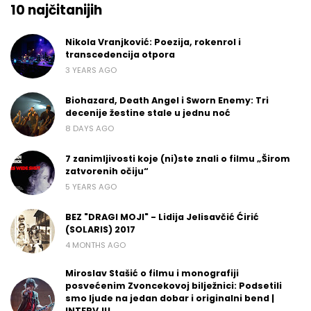
10 najčitanijih
Nikola Vranjković: Poezija, rokenrol i
transcedencija otpora
3 YEARS AGO
Biohazard, Death Angel i Sworn Enemy: Tri
decenije žestine stale u jednu noć
8 DAYS AGO
7 zanimljivosti koje (ni)ste znali o filmu „Širom
zatvorenih očiju“
5 YEARS AGO
BEZ "DRAGI MOJI" - Lidija Jelisavčić Ćirić
(SOLARIS) 2017
4 MONTHS AGO
Miroslav Stašić o filmu i monografiji
posvećenim Zvoncekovoj bilježnici: Podsetili
smo ljude na jedan dobar i originalni bend |
INTERVJU