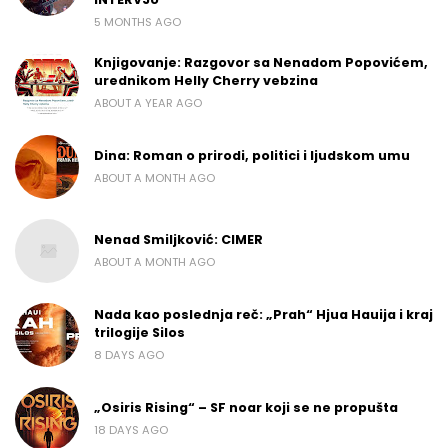
5 MONTHS AGO
Knjigovanje: Razgovor sa Nenadom Popovićem,
urednikom Helly Cherry vebzina
ABOUT A YEAR AGO
Dina: Roman o prirodi, politici i ljudskom umu
ABOUT A MONTH AGO
Nenad Smiljković: CIMER
ABOUT A MONTH AGO
Nada kao poslednja reč: „Prah“ Hjua Hauija i kraj
trilogije Silos
8 DAYS AGO
„Osiris Rising“ – SF noar koji se ne propušta
18 DAYS AGO