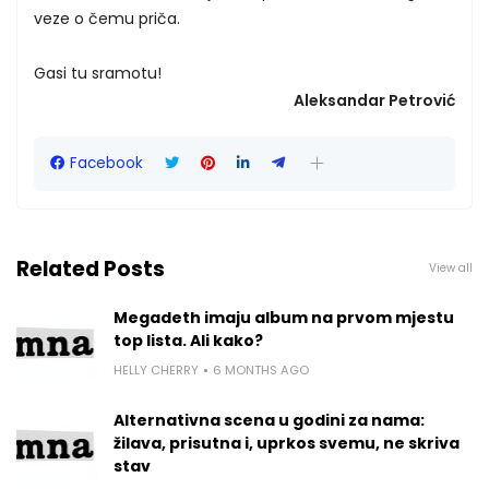
veze o čemu priča.
Gasi tu sramotu!
Aleksandar Petrović
Facebook
Related Posts
View all
Megadeth imaju album na prvom mjestu
top lista. Ali kako?
HELLY CHERRY
6 MONTHS AGO
Alternativna scena u godini za nama:
žilava, prisutna i, uprkos svemu, ne skriva
stav