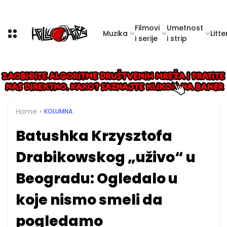
Filmovi
Umetnost
Muzika
Litte
i serije
i strip
Home
KOLUMNA
Batushka Krzysztofa
Drabikowskog „uživo“ u
Beogradu: Ogledalo u
koje nismo smeli da
pogledamo