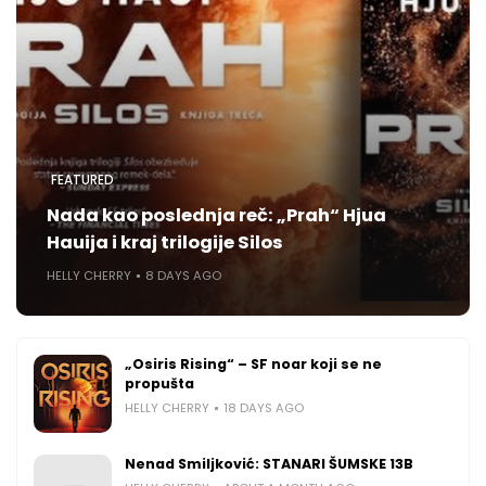
FEATURED
Nada kao poslednja reč: „Prah“ Hjua
Hauija i kraj trilogije Silos
HELLY CHERRY
8 DAYS AGO
„Osiris Rising“ – SF noar koji se ne
propušta
HELLY CHERRY
18 DAYS AGO
Nenad Smiljković: STANARI ŠUMSKE 13B