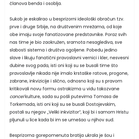
članova benda i osoblja.
Sukob je eskalirao u besprizorni ideološki obračun tzv.
prve i druge Srbije, na društvenim mrežama, od koje
obe imaju svoje fanatizovane predstavnike. Poraz svih
nas time je bio zaokružen, sramota nesaglediva, sve
slabosti sistema i društva ogoljene. Pobedu jedino
slave i likuju fanatični pravoslavni vernici i kler, nesvesni
dubine svog pada, isti oni koji su se busali time što
pravoslavlje nikada nije imalo krstaške ratove, progone,
zabrane, inkvizicije i slično, odnosno koji su s pravom
kritikovali novu formu ostrakizma u vidu takozvane
cancel
kulture, sada su pošli putevima Tomasa de
Torkemada, isti oni koji su se busali Dostojevskim,
postali su njegov „Veliki inkvizitor“, koji bi i samom Hristu
pljunuli u lice kada bi im se umešao u njihov sud.
Besprizorna gorepomenuta bratija ukrala je šou i