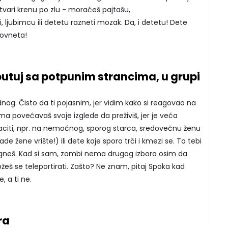
 stvari krenu po zlu - moraćeš pajtašu,
, ljubimcu ili detetu razneti mozak. Da, i detetu! Dete
govneta!
putuj sa potpunim strancima, u grupi
dnog. Čisto da ti pojasnim, jer vidim kako si reagovao na
a povećavaš svoje izglede da preživiš, jer je veća
aciti, npr. na nemoćnog, sporog starca, sredovečnu ženu
de žene vrište!) ili dete koje sporo trči i kmezi se. To tebi
neš. Kad si sam, zombi nema drugog izbora osim da
eš se teleportirati. Zašto? Ne znam, pitaj Spoka kad
, a ti ne.
ra