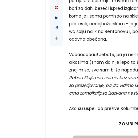
paraju uši, beskrajni travnati te
bori za dah, bežeći ispred izgladne
kome je i sama pomisao na skleko
pilates ili, nedajboženikom - jog
wc šolju nalik na Rentonovu i, 
odavno obećana.
Vaaaaaaaau! Jebote, pa ja nema 
alkosima (znam da nije lepo to 
znojim se, sve sam bliže napadu p
Ruben Flajšman snimio bez veze.
za preživljavanje, pa da vidimo
crna zombikalipsa izazvana nes
Ako su uspeli da prežive Kolumbus
ZOMBI P