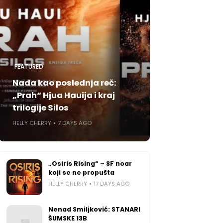
FEATURED
Nada kao poslednja reč:
„Prah“ Hjua Hauija i kraj
trilogije Silos
HELLY CHERRY
7 DAYS AGO
„Osiris Rising“ – SF noar
koji se ne propušta
HELLY CHERRY
17 DAYS AGO
Nenad Smiljković: STANARI
ŠUMSKE 13B