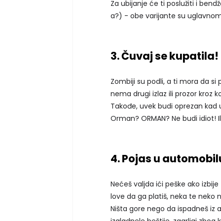
Za ubijanje će ti poslužiti i bend
a?) - obe varijante su uglavnom
3. Čuvaj se kupatila!
Zombiji su podli, a ti mora da si 
nema drugi izlaz ili prozor kroz 
Takođe, uvek budi oprezan kad ula
Orman? ORMAN? Ne budi idiot! Ili
4. Pojas u automobil
Nećeš valjda ići peške ako izbi
love da ga platiš, neka te neko n
Ništa gore nego da ispadneš iz 