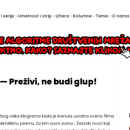
i serije
Umetnost i strip
Littera
Kolumne
Tema
O nama
 — Preživi, ne budi glup!
 zbog viška kilograma kada je krenula uvodna scena filma
 Metalikinu pesmu
Za kim zvoni zvono
… Žestoki zvuci koji