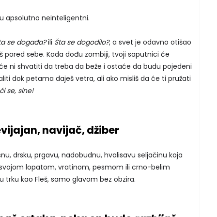
du apsolutno neinteligentni.
ta se događa?
ili
Šta se dogodilo?
, a svet je odavno otišao
eliš pored sebe. Kada dođu zombiji, tvoji saputnici će
neće ni shvatiti da treba da beže i ostaće da budu pojedeni
ti dok petama daješ vetra, ali ako misliš da će ti pružati
i se, sine!
levijajan, navijač, džiber
nu, drsku, prgavu, nadobudnu, hvalisavu seljačinu koja
a svojom lopatom, vratinom, pesmom ili crno-belim
u trku kao Fleš, samo glavom bez obzira.