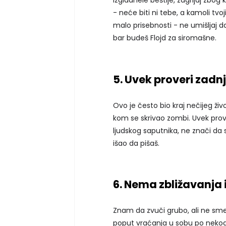
izgladnele beštije, zagrljaj zbog
- neće biti ni tebe, a kamoli tvo
malo prisebnosti - ne umišljaj da
bar budeš Flojd za siromašne.
5. Uvek proveri zadnj
Ovo je često bio kraj nečijeg živo
kom se skrivao zombi. Uvek prov
ljudskog saputnika, ne znači da 
išao da pišaš.
6. Nema zbližavanja 
Znam da zvuči grubo, ali ne sme
poput vraćanja u sobu po nekog 