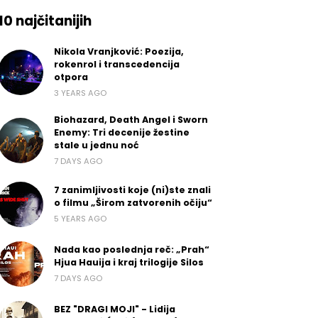
10 najčitanijih
Nikola Vranjković: Poezija,
rokenrol i transcedencija
otpora
3 YEARS AGO
Biohazard, Death Angel i Sworn
Enemy: Tri decenije žestine
stale u jednu noć
7 DAYS AGO
7 zanimljivosti koje (ni)ste znali
o filmu „Širom zatvorenih očiju“
5 YEARS AGO
Nada kao poslednja reč: „Prah“
Hjua Hauija i kraj trilogije Silos
7 DAYS AGO
BEZ "DRAGI MOJI" - Lidija