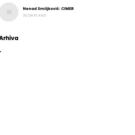
Nenad Smiljković: CIMER
30 DAYS AGO
Arhiva