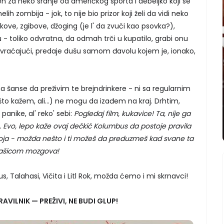
ren za neko sranje od američkog sporta i debeljko koji se
lih zombija - jok, to nije bio prizor koji želi da vidi neko
ve, zgibove, džoging (je l' da zvuči kao psovka?),
u - toliko odvratna, da odmah trči u kupatilo, grabi onu
povraćajući, predaje dušu samom đavolu kojem je, ionako,
šanse da preživim te brejndrinkere - ni sa regularnim
što kažem, ali…) ne mogu da izađem na kraj. Drhtim,
anike, al' reko' sebi:
Pogledaj film, kukavice! Ta, nije ga
 Evo, lepo kaže ovaj dečkić Kolumbus da postoje pravila
 koja - možda nešto i ti možeš da preduzmeš kad svane ta
tašicom mozgova!
, Talahasi, Vičita i Litl Rok, možda ćemo i mi skrnavci!
RAVILNIK
—
PREŽIVI, NE BUDI GLUP!