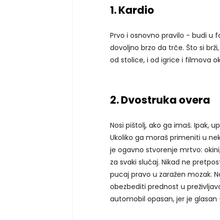
1. Kardio
Prvo i osnovno pravilo - budi u f
dovoljno brzo da trče. Što si brži
od stolice, i od igrice i filmova o
2. Dvostruka overa
Nosi pištolj, ako ga imaš. Ipak, 
Ukoliko ga moraš primeniti u n
je ogavno stvorenje mrtvo: okini,
za svaki slučaj. Nikad ne pretpos
pucaj pravo u zaražen mozak. Na 
obezbediti prednost u preživljavan
automobil opasan, jer je glasan -