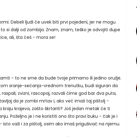
ormi. Debeli ljudi će uvek biti prvi pojedeni, jer ne mogu
, to si dalji od zombija. Znam, znam, teško je odvojiti dupe
kice, ali, šta ćeš - mora se!
upamti - to ne sme da bude tvoje primarno ili jedino oružje.
ekom sranje-sećanja-vrednom trenutku, budi siguran da
 raspali, zvizni, rascopaj, razvali čime god bar dva puta,
tavljaj da je zombi mrtav i, ako već imaš taj pištolj -
kraju krajeva, zašto škrtariti? Još jedan metak će ti
ju. Poželjno je i ne koristiti ono što pravi buku - čak je i
 isto važi i za pištolj, osim ako imaš prigušivač na njemu.