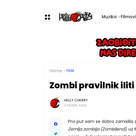
Muzika
Filmovi 
Home
FILM
Zombi pravilnik iliti
HELLY CHERRY
3 YEARS AGO
Prvi put sam se dobro zamislila
Zemlja zombija (Zombilend)
, uz