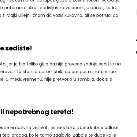
 kog nećeš morati da lupaš glavu o zaštiti tokom seksa, jer
jih potomaka. Ako i podivljaš za volanom, u panici, zadrži
 si Majkl Dilejni, znam da voziš kukavno, ali se potrudi da
e sedište!
ta, jer je bio toliko glup da nije proverio zadnje sedište na
eravaj! To što si u automobilu do pre par minuta imao
se, u međuvremenu, nije pretvorio u zombija, dok si ti
ili nepotrebnog tereta!
š se emotivno vezivati, jer ćeš tako izbeći kobne odluke
tebi dragog, ko je tamo zaglavio. Zabole te dupe ko je