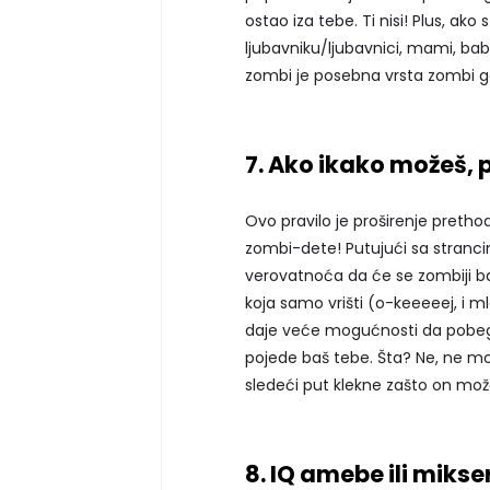
ostao iza tebe. Ti nisi! Plus, ako
ljubavniku/ljubavnici, mami, babi
zombi je posebna vrsta zombi 
7. Ako ikako možeš, 
Ovo pravilo je proširenje pretho
zombi-dete! Putujući sa strancim
verovatnoća da će se zombiji b
koja samo vrišti (o-keeeeej, i mla
daje veće mogućnosti da pobeg
pojede baš tebe. Šta? Ne, ne mož
sledeći put klekne zašto on može
8. IQ amebe ili mikse