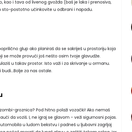
žo, kao i tava od livenog gvožđa (baš je laka i prenosiva,
 sto-postotno učinkovite u odbrani i napadu.
poprilično glup ako planiraš da se sakriješ u prostoriju koja
koji se može provući još nešto osim tvoje glavudže.
ziš u takav prostor. Isto važi i za skrivanje u ormanu.
 budi…Bolje za nas ostale.
u
je zombi-groznica? Pod hitno polaži vozački! Ako nemaš
auči da voziš. I, ne igraj se glavom - veži sigurnosni pojas.
automobila u ludom bekstvu i padneš u ljubavni zagrljaj