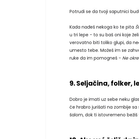
Potrudi se da tvoji saputnici bu
Kada nađeš nekoga ko te pita
Š
u tri lepe - to su baš oni koje ž
verovatno biti toliko glupi, da 
umesto tebe. Možeš im se zahvali
ruke da im pomogneš -
Ne okreć
9. Seljačina, folker, 
Dobro je imati uz sebe neku glas
će hrabro jurišati na zombije s
šalom, dok ti istovremeno bežiš 