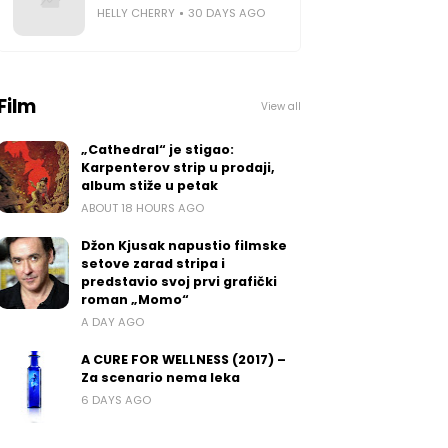
HELLY CHERRY
30 DAYS AGO
Film
View all
„Cathedral“ je stigao:
Karpenterov strip u prodaji,
album stiže u petak
ABOUT 18 HOURS AGO
Džon Kjusak napustio filmske
setove zarad stripa i
predstavio svoj prvi grafički
roman „Momo“
A DAY AGO
A CURE FOR WELLNESS (2017) –
Za scenario nema leka
6 DAYS AGO