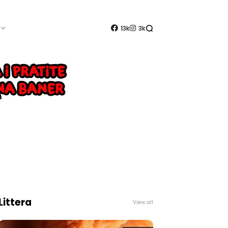
13k
3k
Littera
View all