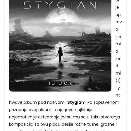
je
up
rav
o
sni
mi
o
se
d
mi
(!)
sy
nt
hwave album pod nazivom “
Stygian
”. Po sopstvenom
priznanju ovaj album je njegovo najličnije i
najemotivnije ostvarenje jer su mu se u toku stvaranja
kompozicija za ovu ploču desile razne tužne, grozne i