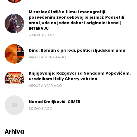
Miroslav Stašić o filmu i monografiji
posvećenim Zvoncekovoj bilježnici: Podsetili
smo ljude na jedan dobar i originalni bend |
INTERVJU
5 MONTHS AGO
Dina: Roman o prirodi, politici i ljudskom umu
ABOUT A MONTH AGO
Knjigovanje: Razgovor sa Nenadom Popovićem,
urednikom Helly Cherry vebzina
ABOUT A YEAR AGO
Nenad Smiljković: CIMER
30 DAYS AGO
Arhiva