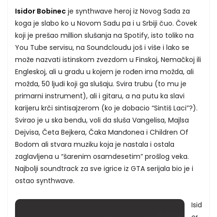
Isidor Bobinec
je synthwave heroj iz Novog Sada za
koga je slabo ko u Novom Sadu pa i u Srbiji čuo. Čovek
koji je prešao million slušanja na Spotify, isto toliko na
You Tube servisu, na Soundcloudu još i više i lako se
može nazvati istinskom zvezdom u Finskoj, Nemačkoj ili
Engleskoj, ali u gradu u kojem je rođen ima možda, ali
možda, 50 ljudi koji ga slušaju. Svira trubu (to mu je
primarni instrument), ali i gitaru, a na putu ka slavi
karijeru krči sintisajzerom (ko je dobacio “Sintiš Laci”?).
Svirao je u ska bendu, voli da sluša Vangelisa, Majlsa
Dejvisa, Četa Bejkera, Čaka Manđonea i Children Of
Bodom ali stvara muziku koja je nastala i ostala
zaglavljena u “šarenim osamdesetim” prošlog veka.
Najbolji soundtrack za sve igrice iz GTA serijala bio je i
ostao synthwave.
Isid
or