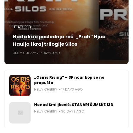
FEATURED
Nada kao poslednja reč: „Prah“ Hjua
Hauija i kraj trilogije Silos
HELLY CHERRY
7 DAYS AGO
„Osiris Rising“ – SF noar koji se ne
propušta
HELLY CHERRY
17 DAYS AGO
Nenad Smiljković: STANARI ŠUMSKE 13B
HELLY CHERRY
30 DAYS AGO