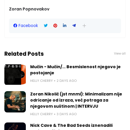
Zoran Popnovakov
Facebook
Related Posts
View all
Mučin - Mučin/... Besmislenost njegovo je
postojanje
HELLY CHERRY
2 DAYS AGO
Zoran Nikolić (jst mnml): Minimalizam nije
odricanje od izraza, već potraga za
njegovom suštinom | INTERVJU
HELLY CHERRY
3 DAYS AGO
Nick Cave & The Bad Seeds iznenadili