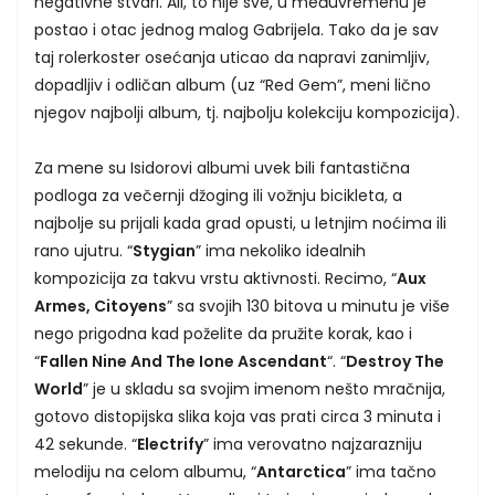
negativne stvari. Ali, to nije sve, u međuvremenu je
postao i otac jednog malog Gabrijela. Tako da je sav
taj rolerkoster osećanja uticao da napravi zanimljiv,
dopadljiv i odličan album (uz “Red Gem”, meni lično
njegov najbolji album, tj. najbolju kolekciju kompozicija).
Za mene su Isidorovi albumi uvek bili fantastična
podloga za večernji džoging ili vožnju bicikleta, a
najbolje su prijali kada grad opusti, u letnjim noćima ili
rano ujutru. “
Stygian
” ima nekoliko idealnih
kompozicija za takvu vrstu aktivnosti. Recimo, “
Aux
Armes, Citoyens
” sa svojih 130 bitova u minutu je više
nego prigodna kad poželite da pružite korak, kao i
“
Fallen Nine And The Ione Ascendant
“. “
Destroy The
World
” je u skladu sa svojim imenom nešto mračnija,
gotovo distopijska slika koja vas prati circa 3 minuta i
42 sekunde. “
Electrify
” ima verovatno najzarazniju
melodiju na celom albumu, “
Antarctica
” ima tačno