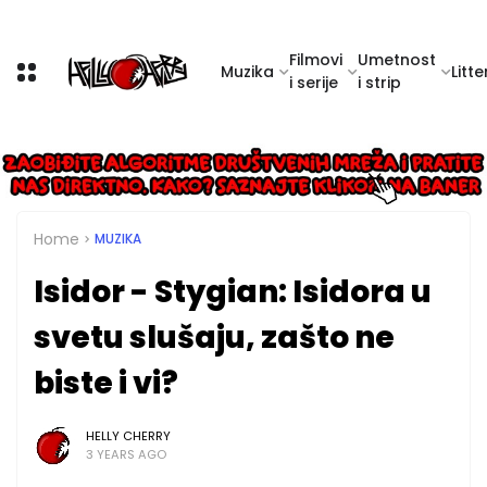
Filmovi
Umetnost
Muzika
Litte
i serije
i strip
Home
MUZIKA
Isidor - Stygian: Isidora u
svetu slušaju, zašto ne
biste i vi?
HELLY CHERRY
3 YEARS AGO