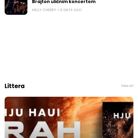
Brajton uličnim koncertom
HELLY CHERRY
6 DAYS AGO
Littera
View all