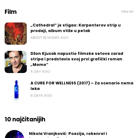
Film
View all
„Cathedral“ je stigao: Karpenterov strip u
prodaji, album stiže u petak
ABOUT 18 HOURS AGO
Džon Kjusak napustio filmske setove zarad
stripa i predstavio svoj prvi grafički roman
„Momo“
A DAY AGO
A CURE FOR WELLNESS (2017) – Za scenario nema
leka
6 DAYS AGO
10 najčitanijih
Nikola Vranjković: Poezija, rokenrol i