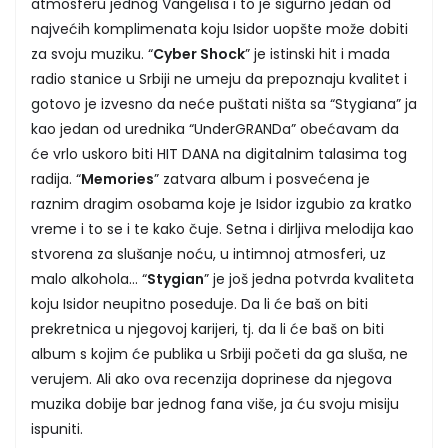
atmosferu jednog Vangelisa i to je sigurno jedan od
najvećih komplimenata koju Isidor uopšte može dobiti
za svoju muziku. “
Cyber Shock
” je istinski hit i mada
radio stanice u Srbiji ne umeju da prepoznaju kvalitet i
gotovo je izvesno da neće puštati ništa sa “Stygiana” ja
kao jedan od urednika “UnderGRANDa” obećavam da
će vrlo uskoro biti HIT DANA na digitalnim talasima tog
radija. “
Memories
” zatvara album i posvećena je
raznim dragim osobama koje je Isidor izgubio za kratko
vreme i to se i te kako čuje. Setna i dirljiva melodija kao
stvorena za slušanje noću, u intimnoj atmosferi, uz
malo alkohola… “
Stygian
” je još jedna potvrda kvaliteta
koju Isidor neupitno poseduje. Da li će baš on biti
prekretnica u njegovoj karijeri, tj. da li će baš on biti
album s kojim će publika u Srbiji početi da ga sluša, ne
verujem. Ali ako ova recenzija doprinese da njegova
muzika dobije bar jednog fana više, ja ću svoju misiju
ispuniti.