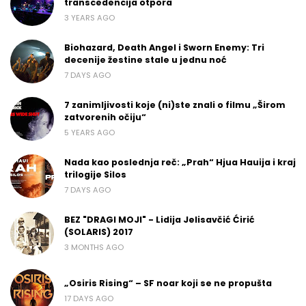
transcedencija otpora
3 YEARS AGO
Biohazard, Death Angel i Sworn Enemy: Tri
decenije žestine stale u jednu noć
7 DAYS AGO
7 zanimljivosti koje (ni)ste znali o filmu „Širom
zatvorenih očiju“
5 YEARS AGO
Nada kao poslednja reč: „Prah“ Hjua Hauija i kraj
trilogije Silos
7 DAYS AGO
BEZ "DRAGI MOJI" - Lidija Jelisavčić Ćirić
(SOLARIS) 2017
3 MONTHS AGO
„Osiris Rising“ – SF noar koji se ne propušta
17 DAYS AGO