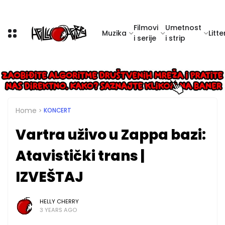
Filmovi
Umetnost
Muzika
Litte
i serije
i strip
Home
KONCERT
Vartra uživo u Zappa bazi:
Atavistički trans |
IZVEŠTAJ
HELLY CHERRY
3 YEARS AGO