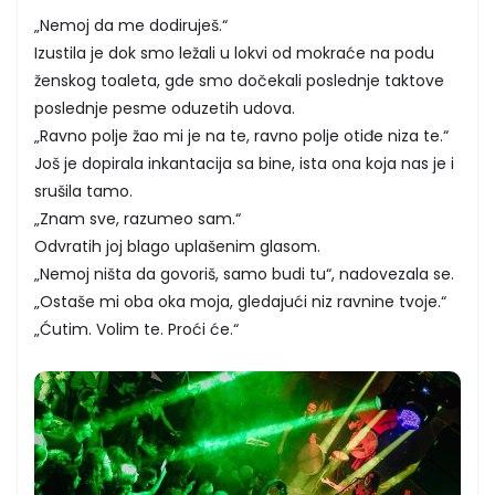
„Nemoj da me dodiruješ.“
Izustila je dok smo ležali u lokvi od mokraće na podu
ženskog toaleta, gde smo dočekali poslednje taktove
poslednje pesme oduzetih udova.
„Ravno polje žao mi je na te, ravno polje otiđe niza te.“
Još je dopirala inkantacija sa bine, ista ona koja nas je i
srušila tamo.
„Znam sve, razumeo sam.“
Odvratih joj blago uplašenim glasom.
„Nemoj ništa da govoriš, samo budi tu“, nadovezala se.
„Ostaše mi oba oka moja, gledajući niz ravnine tvoje.“
„Ćutim. Volim te. Proći će.“