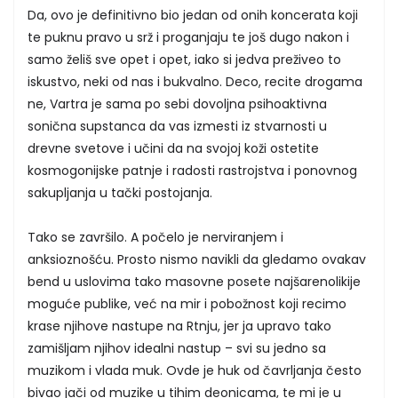
Da, ovo je definitivno bio jedan od onih koncerata koji
te puknu pravo u srž i proganjaju te još dugo nakon i
samo želiš sve opet i opet, iako si jedva preživeo to
iskustvo, neki od nas i bukvalno. Deco, recite drogama
ne, Vartra je sama po sebi dovoljna psihoaktivna
sonična supstanca da vas izmesti iz stvarnosti u
drevne svetove i učini da na svojoj koži ostetite
kosmogonijske patnje i radosti rastrojstva i ponovnog
sakupljanja u tački postojanja.
Tako se završilo. A počelo je nerviranjem i
anksioznošću. Prosto nismo navikli da gledamo ovakav
bend u uslovima tako masovne posete najšarenolikije
moguće publike, već na mir i pobožnost koji recimo
krase njihove nastupe na Rtnju, jer ja upravo tako
zamišljam njihov idealni nastup – svi su jedno sa
muzikom i vlada muk. Ovde je huk od čavrljanja često
bivao jači od muzike u tihim deonicama, te mi je u