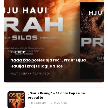
FEATURED
Nada kao poslednja reč: „Prah“ Hjua
Hauija i kraj trilogije Silos
HELLY CHERRY
7 DAYS AGO
„Osiris Rising“ – SF noar koji se ne
propušta
HELLY CHERRY
17 DAYS AGO