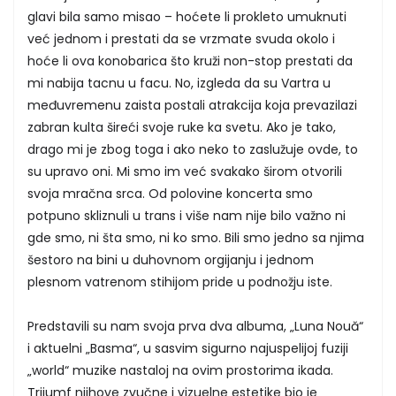
glavi bila samo misao – hoćete li prokleto umuknuti
već jednom i prestati da se vrzmate svuda okolo i
hoće li ova konobarica što kruži non-stop prestati da
mi nabija tacnu u facu. No, izgleda da su Vartra u
međuvremenu zaista postali atrakcija koja prevazilazi
zabran kulta šireći svoje ruke ka svetu. Ako je tako,
drago mi je zbog toga i ako neko to zaslužuje ovde, to
su upravo oni. Mi smo im već svakako širom otvorili
svoja mračna srca. Od polovine koncerta smo
potpuno skliznuli u trans i više nam nije bilo važno ni
gde smo, ni šta smo, ni ko smo. Bili smo jedno sa njima
šestoro na bini u duhovnom orgijanju i jednom
plesnom vatrenom stihijom pride u podnožju iste.
Predstavili su nam svoja prva dva albuma, „Luna Nouă“
i aktuelni „Basma“, u sasvim sigurno najuspelijoj fuziji
„world“ muzike nastaloj na ovim prostorima ikada.
Trijumf njihove zvučne i vizuelne estetike bio je