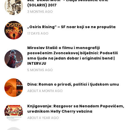
(SOLARIS) 2017
3 MONTHS AGO
„Osiris Rising“ – SF noar koji se ne propušta
17 DAYS AGO
Miroslav Stašić o filmu i monografiji
posvećenim Zvoncekovoj bilježnici: Podsetili
smo ljude na jedan dobar i originalni bend |
INTERVJU
5 MONTHS AGO
Dina: Roman o prirodi, politici i ljudskom umu
ABOUT A MONTH AGO
Knjigovanje: Razgovor sa Nenadom Popovićem,
urednikom Helly Cherry vebzina
ABOUT A YEAR AGO