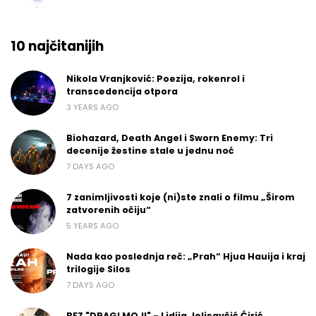
10 najčitanijih
Nikola Vranjković: Poezija, rokenrol i
transcedencija otpora
3 YEARS AGO
Biohazard, Death Angel i Sworn Enemy: Tri
decenije žestine stale u jednu noć
7 DAYS AGO
7 zanimljivosti koje (ni)ste znali o filmu „Širom
zatvorenih očiju“
5 YEARS AGO
Nada kao poslednja reč: „Prah“ Hjua Hauija i kraj
trilogije Silos
7 DAYS AGO
BEZ "DRAGI MOJI" - Lidija Jelisavčić Ćirić