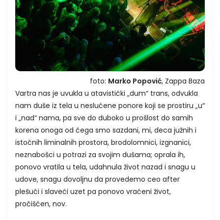
foto:
Marko Popović
, Zappa Baza
Vartra nas je uvukla u atavistički „dum“ trans, odvukla
nam duše iz tela u neslućene ponore koji se prostiru „u“
i „nad“ nama, pa sve do duboko u prošlost do samih
korena onoga od čega smo sazdani, mi, deca južnih i
istočnih liminalnih prostora, brodolomnici, izgnanici,
neznabošci u potrazi za svojim dušama; oprala ih,
ponovo vratila u tela, udahnula život nazad i snagu u
udove, snagu dovoljnu da provedemo ceo after
plešući i slaveći uzet pa ponovo vraćeni život,
pročišćen, nov.