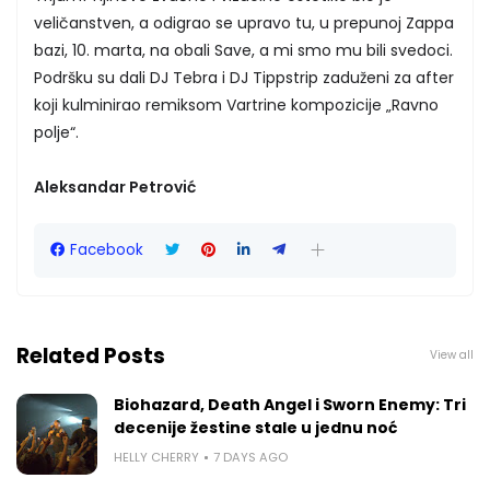
veličanstven, a odigrao se upravo tu, u prepunoj Zappa
bazi, 10. marta, na obali Save, a mi smo mu bili svedoci.
Podršku su dali DJ Tebra i DJ Tippstrip zaduženi za after
koji kulminirao remiksom Vartrine kompozicije „Ravno
polje“.
Aleksandar Petrović
Facebook
Related Posts
View all
Biohazard, Death Angel i Sworn Enemy: Tri
decenije žestine stale u jednu noć
HELLY CHERRY
7 DAYS AGO