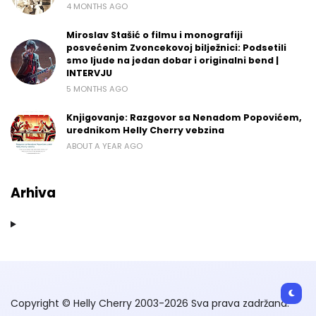
4 MONTHS AGO
Miroslav Stašić o filmu i monografiji
posvećenim Zvoncekovoj bilježnici: Podsetili
smo ljude na jedan dobar i originalni bend |
INTERVJU
5 MONTHS AGO
Knjigovanje: Razgovor sa Nenadom Popovićem,
urednikom Helly Cherry vebzina
ABOUT A YEAR AGO
Arhiva
Copyright © Helly Cherry 2003-2026 Sva prava zadržana.