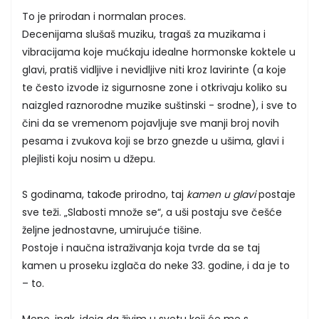
To je prirodan i normalan proces.
Decenijama slušaš muziku, tragaš za muzikama i
vibracijama koje mućkaju idealne hormonske koktele u
glavi, pratiš vidljive i nevidljive niti kroz lavirinte (a koje
te često izvode iz sigurnosne zone i otkrivaju koliko su
naizgled raznorodne muzike suštinski - srodne), i sve to
čini da se vremenom pojavljuje sve manji broj novih
pesama i zvukova koji se brzo gnezde u ušima, glavi i
plejlisti koju nosim u džepu.
S godinama, takođe prirodno, taj
kamen u glavi
postaje
sve teži. „Slabosti množe se“, a uši postaju sve češće
željne jednostavne, umirujuće tišine.
Postoje i naučna istraživanja koja tvrde da se taj
kamen u proseku izglača do neke 33. godine, i da je to
– to.
Mene, ipak, ideja da živim u svetu koji će me s