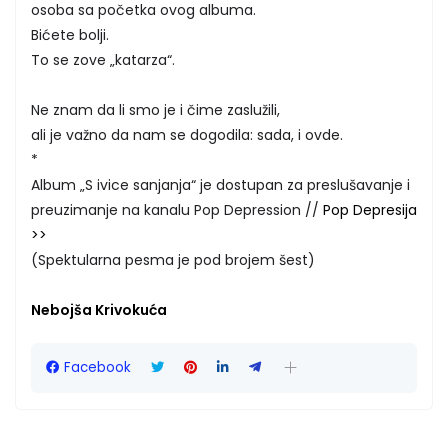
osoba sa početka ovog albuma.
Bićete bolji.
To se zove „katarza“.
Ne znam da li smo je i čime zaslužili,
ali je važno da nam se dogodila: sada, i ovde.
*
Album „S ivice sanjanja“ je dostupan za preslušavanje i
preuzimanje na kanalu Pop Depression //
Pop Depresija
>>
(Spektularna pesma je pod brojem šest)
Nebojša Krivokuća
Facebook