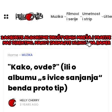
Filmovi
Umetnost
Muzika
Litte
i serije
i strip
Home
MUZIKA
"Kako, ovde?" (ili o
albumu „s ivice sanjanja“
benda proto tip)
HELLY CHERRY
3 YEARS AGO