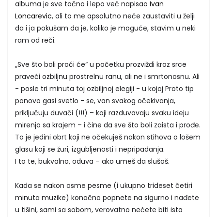
albuma je sve tačno i lepo već napisao
Ivan
Loncarevic
, ali to me apsolutno neće zaustaviti u želji
da i ja pokušam da je, koliko je moguće, stavim u neki
ram od reči.
„Sve što boli proći će“ u početku prozviždi kroz srce
praveći ozbiljnu prostrelnu ranu, ali ne i smrtonosnu. Ali
- posle tri minuta toj ozbiljnoj elegiji - u kojoj Proto tip
ponovo gasi svetlo - se, van svakog očekivanja,
priključuju duvači (!!!) – koji razduvavaju svaku ideju
mirenja sa krajem – i čine da sve što boli zaista i prođe.
To je jedini obrt koji ne očekuješ nakon stihova o lošem
glasu koji se žuri, izgubljenosti i nepripadanja.
I to te, bukvalno, oduva – ako umeš da slušaš.
Kada se nakon osme pesme (i ukupno trideset četiri
minuta muzike) konačno popnete na sigurno i nađete
u tišini, sami sa sobom, verovatno nećete biti ista