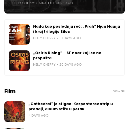
HELLY CHERRY
ABOUT 6 HOURS AGO
Nada kao poslednja reč: „Prah“ Hjua Hauija
i kraj trilogije Silos
HELLY CHERRY
10 DAYS AGO
„Osiris Rising“ – SF noar koji se ne
propušta
HELLY CHERRY
20 DAYS AGO
Film
View all
„Cathedral“ je stigao: Karpenterov strip u
prodaji, album stiže u petak
4 DAYS AGO