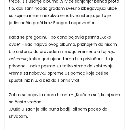
treće...) slušanje albuma „S ivice sanjanja“ benda
proto
tip
, dok sam hodao gradom svesno izbegavajući ulice
sa kojima imam nekakvu emotivnu istoriju, jer to je
jedini način proći kroz Beograd nepovređen.
Kada se pre godinu i po dana pojavila pesma „Kako
ovde“ – kao najava ovog albuma, priznajem da nisam
bio u stanju da provedem mnogo vremena u toj
rupi
od smole
, koliko god njena tama bila privlačna. I to je
prirodno - neke pesme su toliko strme da zahtevaju
vreme za nabavku opreme uz pomoć koje ćeš se
spustiti niz nju, a bez da slomiš vrat.
Zatim se pojavila opora himna - „Krećem se“, kojoj sam
se često vraćao.
„Duša u šaci“ je bila puna bodlji, ali sam počeo da
shvatam.