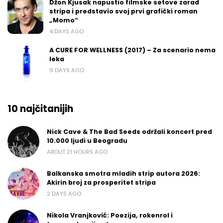
Džon Kjusak napustio filmske setove zarad
stripa i predstavio svoj prvi grafički roman
„Momo“
4 DAYS AGO
A CURE FOR WELLNESS (2017) – Za scenario nema
leka
9 DAYS AGO
10 najčitanijih
Nick Cave & The Bad Seeds održali koncert pred
10.000 ljudi u Beogradu
ABOUT 21 HOURS AGO
Balkanska smotra mladih strip autora 2026:
Akirin broj za prosperitet stripa
2 DAYS AGO
Nikola Vranjković: Poezija, rokenrol i