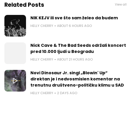
Related Posts
View all
NIK KEJV ili sve što sam želeo da budem
HELLY CHERRY
ABOUT 6 HOURS AGO
Nick Cave & The Bad Seeds održali koncert
pred 10.000 ljudi u Beogradu
HELLY CHERRY
ABOUT 21 HOURS AGO
Novi Dinosaur Jr. singl „Blowin' Up“
direktan je i nedvosmislen komentar na
trenutnu društveno-političku klimu u SAD
HELLY CHERRY
2 DAYS AGO