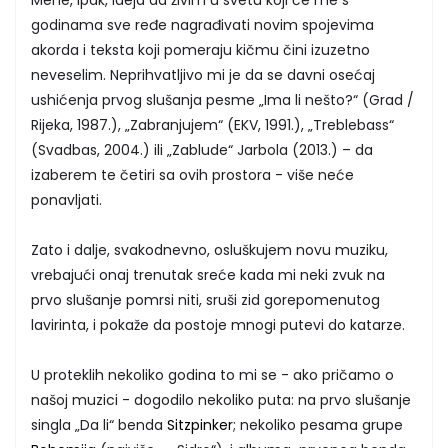
godinama sve ređe nagrađivati novim spojevima
akorda i teksta koji pomeraju kičmu čini izuzetno
neveselim. Neprihvatljivo mi je da se davni osećaj
ushićenja prvog slušanja pesme „Ima li nešto?“ (Grad /
Rijeka, 1987.), „Zabranjujem“ (EKV, 1991.), „Treblebass“
(Svadbas, 2004.) ili „Zablude“ Jarbola (2013.) – da
izaberem te četiri sa ovih prostora - više neće
ponavljati.
Zato i dalje, svakodnevno, osluškujem novu muziku,
vrebajući onaj trenutak sreće kada mi neki zvuk na
prvo slušanje pomrsi niti, sruši zid gorepomenutog
lavirinta, i pokaže da postoje mnogi putevi do katarze.
U proteklih nekoliko godina to mi se - ako pričamo o
našoj muzici - dogodilo nekoliko puta: na prvo slušanje
singla „Da li“ benda
Sitzpinker
; nekoliko pesama grupe