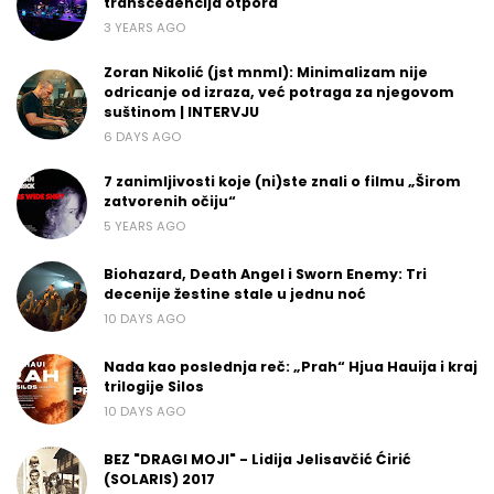
transcedencija otpora
3 YEARS AGO
Zoran Nikolić (jst mnml): Minimalizam nije
odricanje od izraza, već potraga za njegovom
suštinom | INTERVJU
6 DAYS AGO
7 zanimljivosti koje (ni)ste znali o filmu „Širom
zatvorenih očiju“
5 YEARS AGO
Biohazard, Death Angel i Sworn Enemy: Tri
decenije žestine stale u jednu noć
10 DAYS AGO
Nada kao poslednja reč: „Prah“ Hjua Hauija i kraj
trilogije Silos
10 DAYS AGO
BEZ "DRAGI MOJI" - Lidija Jelisavčić Ćirić
(SOLARIS) 2017