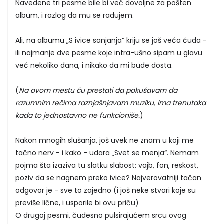
Navedene tri pesme bile bi već dovoljne za pošten
album, i razlog da mu se radujem.
Ali, na albumu „S ivice sanjanja“ kriju se još veća čuda -
ili najmanje dve pesme koje intra-ušno sipam u glavu
već nekoliko dana, i nikako da mi bude dosta.
(
Na ovom mestu ću prestati da pokušavam da
razumnim rečima raznjašnjavam muziku, ima trenutaka
kada to jednostavno ne funkcioniše.
)
Nakon mnogih slušanja, još uvek ne znam u koji me
tačno nerv - i kako - udara „Svet se menja“. Nemam
pojma šta izaziva tu slatku slabost: vajb, fon, reskost,
poziv da se nagnem preko ivice? Najverovatniji tačan
odgovor je - sve to zajedno (i još neke stvari koje su
previše lične, i usporile bi ovu priču)
O drugoj pesmi, čudesno pulsirajućem srcu ovog