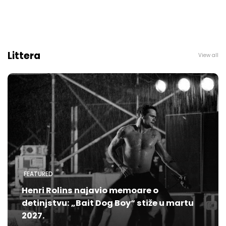
Littera
View all
FEATURED
Henri Rolins najavio memoare o
detinjstvu: „Bait Dog Boy“ stiže u martu
2027.