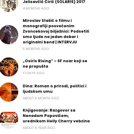
Jelisavčić Ćirić (SOLARIS) 2017
4 MONTHS AGO
Miroslav Stašić o filmu i
monografiji posvećenim
Zvoncekovoj bilježnici: Podsetili
smo ljude na jedan dobar i
originalni bend | INTERVJU
5 MONTHS AGO
„Osiris Rising“ – SF noar koji se
ne propušta
17 DAYS AGO
Dina: Roman o prirodi, politici i
ljudskom umu
ABOUT A MONTH AGO
Knjigovanje: Razgovor sa
Nenadom Popovićem,
urednikom Helly Cherry vebzina
ABOUT A YEAR AGO