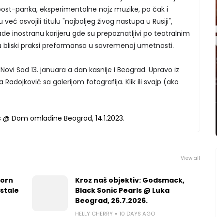
 post-panka, eksperimentalne nojz muzike, pa čak i
već osvojili titulu "najboljeg živog nastupa u Rusiji",
de inostranu karijeru gde su prepoznatljivi po teatralnim
u bliski praksi preformansa u savremenoj umetnosti.
u Novi Sad 13. januara a dan kasnije i Beograd. Upravo iz
Radojković sa galerijom fotografija. Klik ili svajp (ako
View all
worn
Kroz naš objektiv: Godsmack,
 stale
Black Sonic Pearls @ Luka
Beograd, 26.7.2026.
HELLY CHERRY
10 DAYS AGO