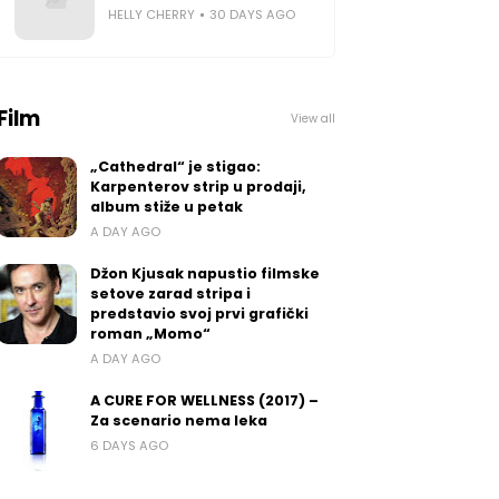
HELLY CHERRY
30 DAYS AGO
Film
View all
„Cathedral“ je stigao:
Karpenterov strip u prodaji,
album stiže u petak
A DAY AGO
Džon Kjusak napustio filmske
setove zarad stripa i
predstavio svoj prvi grafički
roman „Momo“
A DAY AGO
A CURE FOR WELLNESS (2017) –
Za scenario nema leka
6 DAYS AGO