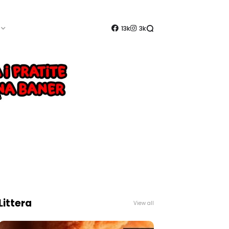
13k
3k
Littera
View all