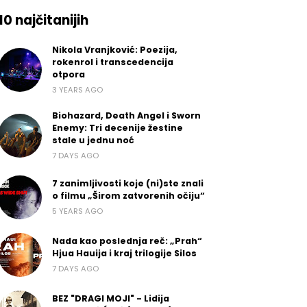
10 najčitanijih
Nikola Vranjković: Poezija,
rokenrol i transcedencija
otpora
3 YEARS AGO
Biohazard, Death Angel i Sworn
Enemy: Tri decenije žestine
stale u jednu noć
7 DAYS AGO
7 zanimljivosti koje (ni)ste znali
o filmu „Širom zatvorenih očiju“
5 YEARS AGO
Nada kao poslednja reč: „Prah“
Hjua Hauija i kraj trilogije Silos
7 DAYS AGO
BEZ "DRAGI MOJI" - Lidija