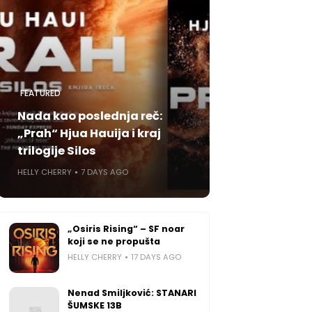
FEATURED
Nada kao poslednja reč:
„Prah“ Hjua Hauija i kraj
trilogije Silos
HELLY CHERRY
7 DAYS AGO
„Osiris Rising“ – SF noar
koji se ne propušta
HELLY CHERRY
17 DAYS AGO
Nenad Smiljković: STANARI
ŠUMSKE 13B