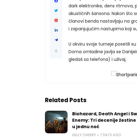
dark elektronike, dens ritmova,
akustičnih šansona. Nakon što su 
članovi benda nastavljaju na gra
i zapanjujućim nastupima koji s
U okviru svoje turneje posetili s
Doma omladine javlja se Danijela 
gledaš sa telefona) i uživaj.
Related Posts
Biohazard, Death Angel i S
Enemy: Tri decenije žestine
u jednu noć
HELLY CHERRY
7 DAYS AGO