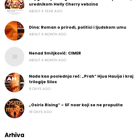
urednikom Helly Cherry vebzina
ABOUT A YEAR AGO
Dina: Roman o prirodi, politici i ljudskom umu
ABOUT A MONTH AGO
Nenad Smiljković: CIMER
ABOUT A MONTH AGO
Nada kao poslednja reč: „Prah“ Hjua Hauija i kraj
trilogije Silos
8 DAYS AGO
„Osiris Rising“ – SF noar koji se ne propušta
18 DAYS AGO
Arhiva