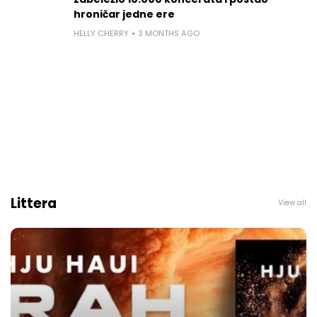
hroničar jedne ere
HELLY CHERRY
3 MONTHS AGO
Littera
View all