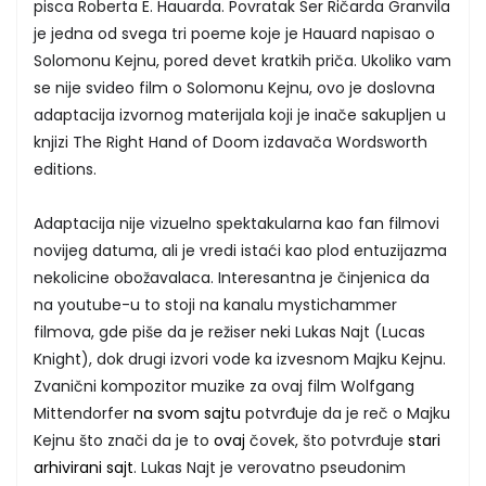
pisca Roberta E. Hauarda. Povratak Ser Ričarda Granvila
je jedna od svega tri poeme koje je Hauard napisao o
Solomonu Kejnu, pored devet kratkih priča. Ukoliko vam
se nije svideo film o Solomonu Kejnu, ovo je doslovna
adaptacija izvornog materijala koji je inače sakupljen u
knjizi The Right Hand of Doom izdavača Wordsworth
editions.
Adaptacija nije vizuelno spektakularna kao fan filmovi
novijeg datuma, ali je vredi istaći kao plod entuzijazma
nekolicine obožavalaca. Interesantna je činjenica da
na youtube-u to stoji na kanalu mystichammer
filmova, gde piše da je režiser neki Lukas Najt (Lucas
Knight), dok drugi izvori vode ka izvesnom Majku Kejnu.
Zvanični kompozitor muzike za ovaj film Wolfgang
Mittendorfer
na svom sajtu
potvrđuje da je reč o Majku
Kejnu što znači da je to
ovaj
čovek, što potvrđuje
stari
arhivirani sajt
. Lukas Najt je verovatno pseudonim