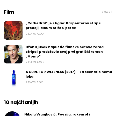
Film
View all
„Cathedral“ je stigao: Karpenterov strip u
prodaji, album stiže u petak
2 DAYS AGO
Džon Kjusak napustio filmske setove zarad
stripa i predstavio svoj prvi grafički roman
„Momo“
2 DAYS AGO
A CURE FOR WELLNESS (2017) – Za scenario nema
leka
7 DAYS AGO
10 najčitanijih
Nikola Vranjković: Poezija, rokenrol i