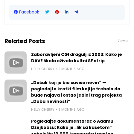
Facebook
Related Posts
View all
Zaboravljeni CGI dragulj iz 2003: Kako je
DAVE škola oživela kultni SF strip
HELLY CHERRY
2 MONTHS AGO
„Dečak koji je bio suviše nevin“ —
pogledajte kratki film koji je trebalo da
bude najava i ostao jedini trag projekta
„Doba nevinosti“
HELLY CHERRY
3 MONTHS AGO
Pogledajte dokumentarac o Adamu
Džejkobsu: Kako je „lik sa kasetom“
zabeležio 10.000 koncerata i postao