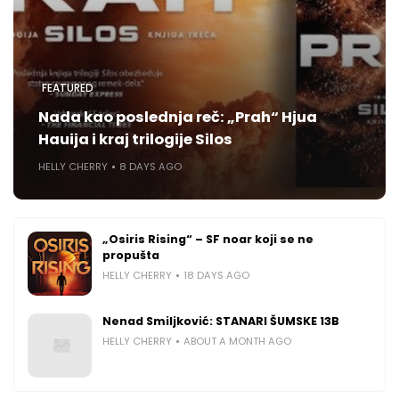
FEATURED
Nada kao poslednja reč: „Prah“ Hjua
Hauija i kraj trilogije Silos
HELLY CHERRY
8 DAYS AGO
„Osiris Rising“ – SF noar koji se ne
propušta
HELLY CHERRY
18 DAYS AGO
Nenad Smiljković: STANARI ŠUMSKE 13B
HELLY CHERRY
ABOUT A MONTH AGO