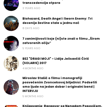
transcedencija otpora
3 YEARS AGO
Biohazard, Death Angel i Sworn Enemy: Tri
decenije žestine stale u jednu noć
8 DAYS AGO
7 zanimljivosti koje (ni)ste znali o filmu „Širom
zatvorenih očiju“
5 YEARS AGO
BEZ "DRAGI MOJI" - Lidija Jelisavčić Ćirić
(SOLARIS) 2017
4 MONTHS AGO
Miroslav Stašić o filmu i monografiji
posvećenim Zvoncekovoj bilježnici: Podsetili
smo ljude na jedan dobar i originalni bend |
INTERVJU
5 MONTHS AGO
Knjigovanje: Razgovor sa Nenadom Popovićem,