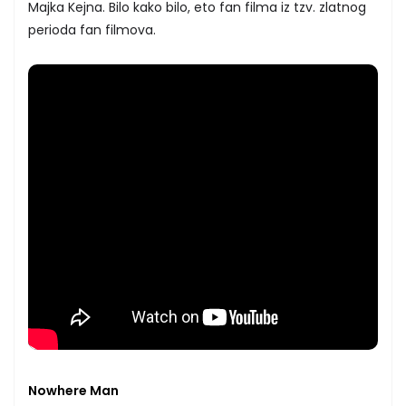
Majka Kejna. Bilo kako bilo, eto fan filma iz tzv. zlatnog
perioda fan filmova.
Nowhere Man