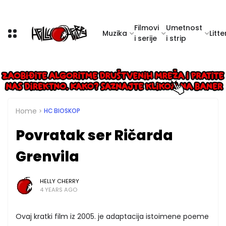
Filmovi
Umetnost
Muzika
Litte
i serije
i strip
Home
HC BIOSKOP
Povratak ser Ričarda
Grenvila
HELLY CHERRY
4 YEARS AGO
Ovaj kratki film iz 2005. je adaptacija istoimene poeme