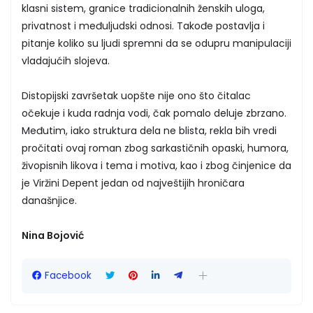
klasni sistem, granice tradicionalnih ženskih uloga,
privatnost i međuljudski odnosi. Takođe postavlja i
pitanje koliko su ljudi spremni da se odupru manipulaciji
vladajućih slojeva.
Distopijski završetak uopšte nije ono što čitalac
očekuje i kuda radnja vodi, čak pomalo deluje zbrzano.
Međutim, iako struktura dela ne blista, rekla bih vredi
pročitati ovaj roman zbog sarkastičnih opaski, humora,
živopisnih likova i tema i motiva, kao i zbog činjenice da
je Viržini Depent jedan od najveštijih hroničara
današnjice.
Nina Bojović
Facebook