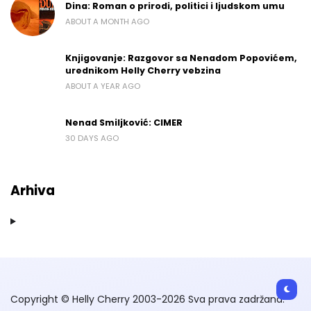
Dina: Roman o prirodi, politici i ljudskom umu
ABOUT A MONTH AGO
Knjigovanje: Razgovor sa Nenadom Popovićem,
urednikom Helly Cherry vebzina
ABOUT A YEAR AGO
Nenad Smiljković: CIMER
30 DAYS AGO
Arhiva
Copyright © Helly Cherry 2003-2026 Sva prava zadržana.