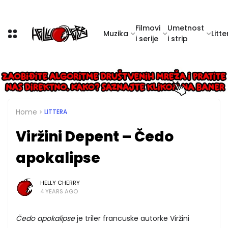
Filmovi
Umetnost
Muzika
Litte
i serije
i strip
Home
LITTERA
Viržini Depent – Čedo
apokalipse
HELLY CHERRY
4 YEARS AGO
Čedo apokalipse
je triler francuske autorke Viržini