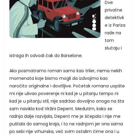
Dve
privatne
detektivk
e iz Pariza
rade na
tom
slučaju i
istraga ih odvodi čak do Barselone.
Ako posmatramo roman samo kao triler, nema nekih
momenata koje bismo mogli da izdvojimo kao
naročito originalne i dovitljive. Početak romana uopšte
mi nije ulivao poverenje ni kad je u pitanju tempo ni
kad je u pitanju stil, nije sadržao dovoljno onoga na šta
sam navikla kod Viržini Depent. Međutim, kako se
radnja dalje razvijala, Depent me je ščepala i nije me
puštala do samog kraja, i to ne radnjom jer ona sama
po sebi nije vrhunska, već svim ostalim čime ona i u