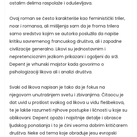
ostalim delima raspolaže i oduševljava.
Ovaj roman se često karakteriše kao feministički triler,
noar i romansa, ali mišljenja sam da je froma trilera
samo sredstvo kojim se autorka poslužila da napiše
kritiku savremenog francuskog društva, ali i zapadne
civilizacije generalno. Likovi su jednostavnim i
nepretencioznim jezikom prikazani i ogoljeni do srži.
Depent je vrhunski majstor kada govorimo o
psihologizaciji likova ali i analizi društva.
Svaki od likova napisan je tako da je fokus na
njegovom unutrašnjem svetu i zbivanjima. Čitaocu je
dat uvid u prošlost svakog od likova u vidu flešbekova,
te je lakše razumeti njihove postupke i ličnosti u koje su
oblikovani. Depent opaža i najsitnije detalje i obrasce
ljudskog ponašanja i to je čini veoma dobrim kritičarem
društva. Neke od tema koje obrađuje jesu evropski