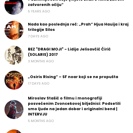
zatvorenih očiju“
5 YEARS AGO
Nada kao poslednja reč: „Prah“ Hjua Hauija i kraj
trilogije Silos
7 DAYS AGO
BEZ "DRAGI MOJI" - Lidija Jelisavčić Ćirić
(SOLARIS) 2017
3 MONTHS AGO
„Osiris Rising“ – SF noar koji se ne propušta
17 DAYS AGO
Miroslav Stašić o filmu i monografiji
posvećenim Zvoncekovoj bilježnici: Podsetili
smo ljude na jedan dobar i originalni bend |
INTERVJU
5 MONTHS AGO