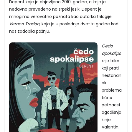
Depent koje je objavljeno 2010. godine, a koje je
nedavno prevedeno na srpski jezik. Depent je
mnogima verovatno poznata kao autorka trilogije
Vernon Trodon
, koja je u poslednje dve-tri godine kod
nas zadobila pažnju.
Čedo
apokalips
e
je triler
koji prati
nestanan
ak
problema
tične
petnaest
ogodišnja
kinje
Valentin.