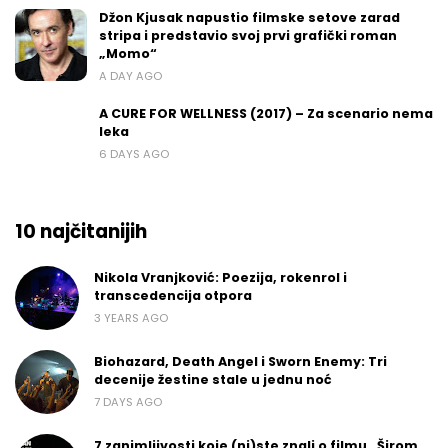
Džon Kjusak napustio filmske setove zarad
stripa i predstavio svoj prvi grafički roman
„Momo“
A DAY AGO
A CURE FOR WELLNESS (2017) – Za scenario nema
leka
6 DAYS AGO
10 najčitanijih
Nikola Vranjković: Poezija, rokenrol i
transcedencija otpora
3 YEARS AGO
Biohazard, Death Angel i Sworn Enemy: Tri
decenije žestine stale u jednu noć
7 DAYS AGO
7 zanimljivosti koje (ni)ste znali o filmu „Širom