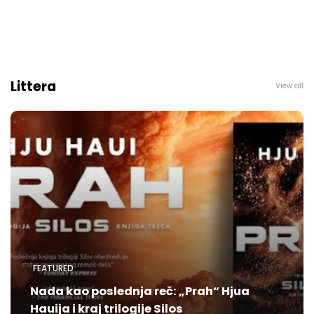
Littera
View all
FEATURED
Nada kao poslednja reč: „Prah“ Hjua
Hauija i kraj trilogije Silos