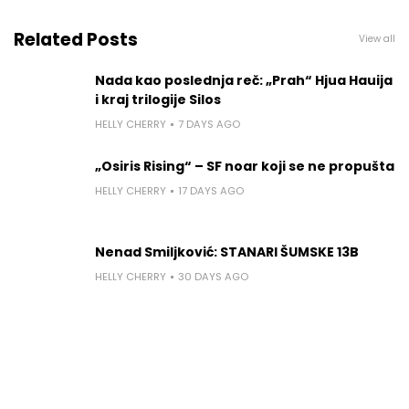
Related Posts
View all
Nada kao poslednja reč: „Prah“ Hjua Hauija
i kraj trilogije Silos
HELLY CHERRY
7 DAYS AGO
„Osiris Rising“ – SF noar koji se ne propušta
HELLY CHERRY
17 DAYS AGO
Nenad Smiljković: STANARI ŠUMSKE 13B
HELLY CHERRY
30 DAYS AGO