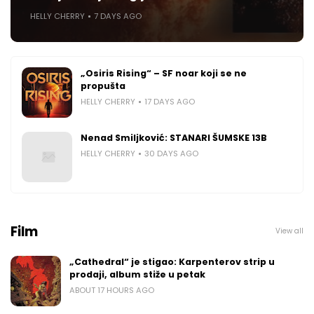
HELLY CHERRY
7 DAYS AGO
„Osiris Rising“ – SF noar koji se ne
propušta
HELLY CHERRY
17 DAYS AGO
Nenad Smiljković: STANARI ŠUMSKE 13B
HELLY CHERRY
30 DAYS AGO
Film
View all
„Cathedral“ je stigao: Karpenterov strip u
prodaji, album stiže u petak
ABOUT 17 HOURS AGO