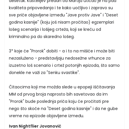
desetak. Kastelijev predah od Martija uticao je na pad
kvaliteta pripovedanja i te kako uočljivo i zapravo su
sve priče objavljene između "Jave protiv Jave" i "Deset
godina kasnije" (koju još nisam pročitao) egzemplari
lošeg scenarija i lošijeg crteža, koji se kreću od
kriminalno pa do skaredno lošeg.
3* koje će "Prorok" dobiti - a i to na mišiće i može biti
nezasluženo - predstavljaju nedosežne vrhunce za
izuzetno loš scenario i crtež potonjih epizoda, što samo
donekle ne važi za "Senku svastike".
Čitaocima koji me možda slede u epopeji iščitavanja
MM od prvog broja naprosto bih savetovao da im
"Prorok" bude poslednja priča koju će pročitati pre
nego što skoče na "Deset godina kasnije" i da ne gube
vreme na epizode objavljene između.
Ivan Nightflier Jovanović