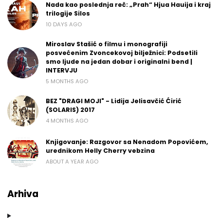
Nada kao poslednja reč: „Prah“ Hjua Hauija i kraj
trilogije Silos
10 DAYS AGO
Miroslav Stašić o filmu i monografiji
posvećenim Zvoncekovoj bilježnici: Podsetili
smo ljude na jedan dobar i originalni bend |
INTERVJU
5 MONTHS AGO
BEZ "DRAGI MOJI" - Lidija Jelisavčić Ćirić
(SOLARIS) 2017
4 MONTHS AGO
Knjigovanje: Razgovor sa Nenadom Popovićem,
urednikom Helly Cherry vebzina
ABOUT A YEAR AGO
Arhiva