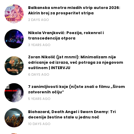
Balkanska smotra mladih strip autora 2026:
Akirin broj za prosperitet stripa
2 DAYS AGO
Nikola Vranjković: Poezija, rokenrol i
transcedencija otpora
3 YEARS AGO
Zoran Nikolić (jst mnml): Minimalizam nije
odricanje od izraza, već potraga za njegovom
suštinom | INTERVJU
6 DAYS AGO
7 zanimljivosti koje (ni)ste znali o filmu „Širom
zatvorenih očiju“
5 YEARS AGO
Biohazard, Death Angel i Sworn Enemy: Tri
decenije žestine stale u jednu noć
10 DAYS AGO