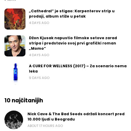
„Cathedral“ je stigao: Karpenterov strip u
prodaji, album stiže u petak
4 DAYS AGO
Džon Kjusak napustio filmske setove zarad
stripa i predstavio svoj prvi grafički roman
„Momo“
4 DAYS AGO
A CURE FOR WELLNESS (2017) – Za scenario nema
leka
9 DAYS AGO
10 najčitanijih
Nick Cave & The Bad Seeds održali koncert pred
10.000 ljudi u Beogradu
ABOUT 17 HOURS AGO