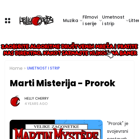
Filmovi
Umetnost
Muzika
Litte
i serije
i strip
Home
UMETNOST I STRIP
Marti Misterija - Prorok
HELLY CHERRY
4 YEARS AGO
"Prorok" je
svojevrsni
nastavak