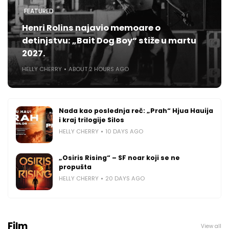
FEATURED
Henri Rolins najavio memoare o
detinjstvu: „Bait Dog Boy“ stiže u martu
2027.
HELLY CHERRY
ABOUT 2 HOURS AGO
Nada kao poslednja reč: „Prah“ Hjua Hauija
i kraj trilogije Silos
HELLY CHERRY
10 DAYS AGO
„Osiris Rising“ – SF noar koji se ne
propušta
HELLY CHERRY
20 DAYS AGO
Film
View all