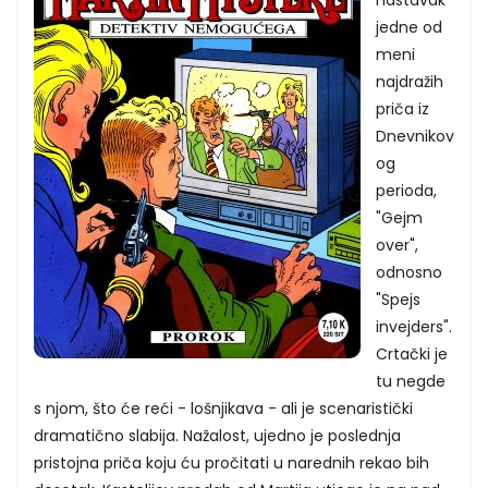
jedne od
meni
najdražih
priča iz
Dnevnikov
og
perioda,
"Gejm
over",
odnosno
"Spejs
invejders".
Crtački je
tu negde
s njom, što će reći - lošnjikava - ali je scenaristički
dramatično slabija. Nažalost, ujedno je poslednja
pristojna priča koju ću pročitati u narednih rekao bih