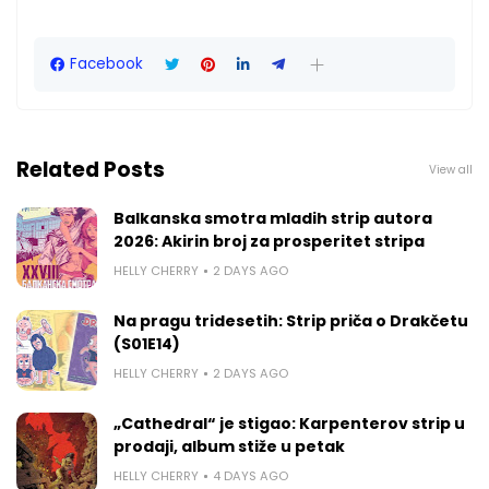
Facebook
Related Posts
View all
Balkanska smotra mladih strip autora
2026: Akirin broj za prosperitet stripa
HELLY CHERRY
2 DAYS AGO
Na pragu tridesetih: Strip priča o Drakčetu
(S01E14)
HELLY CHERRY
2 DAYS AGO
„Cathedral“ je stigao: Karpenterov strip u
prodaji, album stiže u petak
HELLY CHERRY
4 DAYS AGO