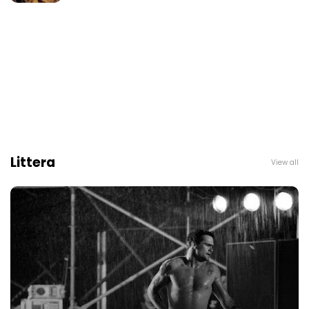
Littera
View all