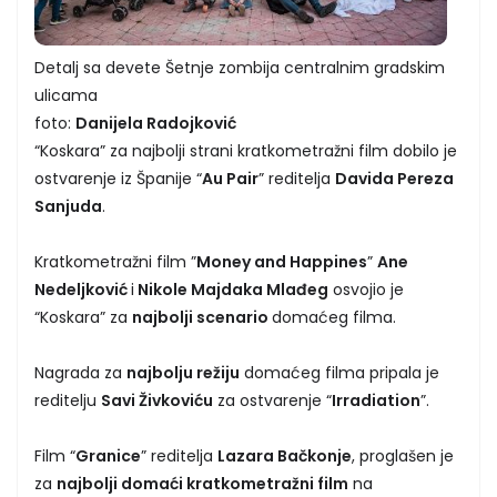
Detalj sa devete Šetnje zombija centralnim gradskim
ulicama
foto:
Danijela Radojković
“Koskara” za najbolji strani kratkometražni film dobilo je
ostvarenje iz Španije “
Au Pair
” reditelja
Davida Pereza
Sanjuda
.
Kratkometražni film ”
Money and Happines
”
Ane
Nedeljković
i
Nikole Majdaka Mlađeg
osvojio je
“Koskara” za
najbolji scenario
domaćeg filma.
Nagrada za
najbolju režiju
domaćeg filma pripala je
reditelju
Savi Živkoviću
za ostvarenje “
Irradiation
”.
Film “
Granice
” reditelja
Lazara Bačkonje
, proglašen je
za
najbolji domaći kratkometražni film
na