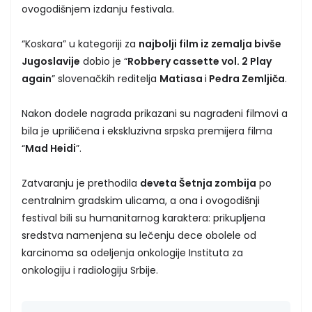
ovogodišnjem izdanju festivala.
“Koskara” u kategoriji za
najbolji film iz zemalja bivše
Jugoslavije
dobio je “
Robbery cassette vol. 2 Play
again
” slovenačkih reditelja
Matiasa
i
Pedra Zemljiča
.
Nakon dodele nagrada prikazani su nagrađeni filmovi a
bila je upriličena i ekskluzivna srpska premijera filma
“
Mad Heidi
”.
Zatvaranju je prethodila
deveta Šetnja zombija
po
centralnim gradskim ulicama, a ona i ovogodišnji
festival bili su humanitarnog karaktera: prikupljena
sredstva namenjena su lečenju dece obolele od
karcinoma sa odeljenja onkologije Instituta za
onkologiju i radiologiju Srbije.