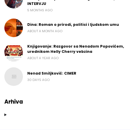
INTERVJU
5 MONTHS AGO
Dina: Roman o prirodi, politici i ljudskom umu
ABOUT A MONTH AGO
Knjigovanje: Razgovor sa Nenadom Popovićem,
urednikom Helly Cherry vebzina
ABOUT A YEAR AGO
Nenad Smiljković: CIMER
30 DAYS AGO
Arhiva