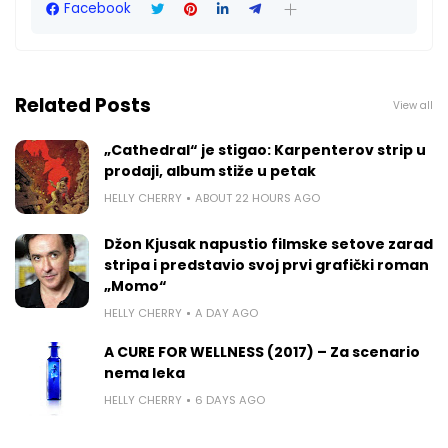
Facebook
Related Posts
View all
„Cathedral“ je stigao: Karpenterov strip u
prodaji, album stiže u petak
HELLY CHERRY
ABOUT 22 HOURS AGO
Džon Kjusak napustio filmske setove zarad
stripa i predstavio svoj prvi grafički roman
„Momo“
HELLY CHERRY
A DAY AGO
A CURE FOR WELLNESS (2017) – Za scenario
nema leka
HELLY CHERRY
6 DAYS AGO