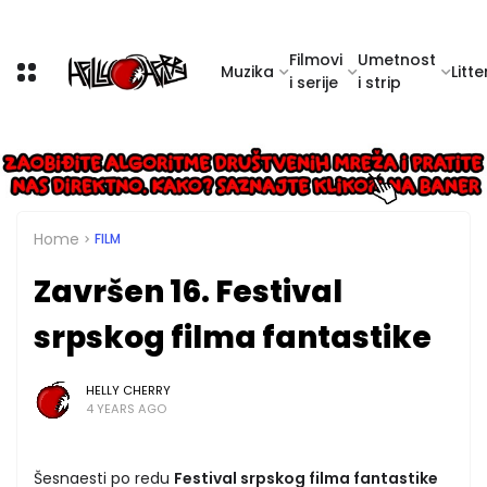
Filmovi
Umetnost
Muzika
Litte
i serije
i strip
Home
FILM
Završen 16. Festival
srpskog filma fantastike
HELLY CHERRY
4 YEARS AGO
Šesnaesti po redu
Festival srpskog filma fantastike