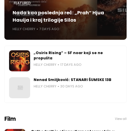
FEATURED
Nada kao poslednja reč: „Prah“ Hjua
Hauija i kraj trilogije Silos
HELLY CHERRY
7 DAYS AGO
„Osiris Rising“ – SF noar koji se ne
propušta
HELLY CHERRY
17 DAYS AGO
Nenad Smiljković: STANARI ŠUMSKE 13B
HELLY CHERRY
30 DAYS AGO
Film
View all