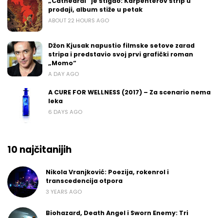
„Cathedral“ je stigao: Karpenterov strip u
prodaji, album stiže u petak
ABOUT 22 HOURS AGO
Džon Kjusak napustio filmske setove zarad
stripa i predstavio svoj prvi grafički roman
„Momo“
A DAY AGO
A CURE FOR WELLNESS (2017) – Za scenario nema
leka
6 DAYS AGO
10 najčitanijih
Nikola Vranjković: Poezija, rokenrol i
transcedencija otpora
3 YEARS AGO
Biohazard, Death Angel i Sworn Enemy: Tri