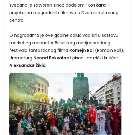
svečano je zatvoren sinoć dodelom “
Koskara
” i
projekcijom nagrađenih filmova u Dvorani kulturnog
centra.
O nagradama je ove godine odlučivao žiri u sastavu:
marketing menadžer Briselskog medjunarodnog
festivala fantastičnog filma
Romejn Rol
(Romain Roll),
dramaturg
Nenad Bekvalac
i pisac i muzički kritičar
Aleksandar Žikić
.