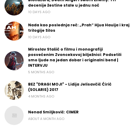
decenije žestine stale u jednu noć
10 DAYS AGO
Nada kao poslednja reč: „Prah“ Hjua Hauija i kraj
trilogije Silos
10 DAYS AGO
Miroslav Stašić o filmu i monografiji
posvećenim Zvoncekovoj bilježnici: Podsetili
smo ljude na jedan dobar i originalni bend |
INTERVJU
5 MONTHS AGO
BEZ "DRAGI MOJI" - Lidija Jelisavčić Ćirić
(SOLARIS) 2017
4 MONTHS AGO
Nenad Smiljković: CIMER
ABOUT A MONTH AGO