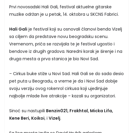
Prvi novosadski Hali Gali, festival aktuelne gitarske
muzike održan je u petak, 14. oktobra u SKCNS Fabrici.
Hali Gali
je festival koji su osnovali članovi benda Vizelj
sa ciljem da predstave novu beogradsku scenu.
Vremenom, priča se razvijala te je festival ugostio i
bendove iz drugih gradova. Naredni korak je širenje i na
druga mesta a prva stanica je bio Novi Sad.
– Cirkus buke stiže u Novi Sad. Hali Gali se do sada desio
pet puta u Beogradu, a vreme je da i Novi Sad dobije
svoju verziju ovog rokenrol cirkusa koji ujedinjuje
najbolje mlade live atrakcije – kazali su organizatori.
Sinoć su nastupili
Benzin021, Frakhtal, Micka Lifa,
Kene Beri, Koikoi
, i
Vizelj
.
Sa lica mesta javlja se David Hrubik galerijom