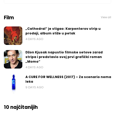
Film
View all
„Cathedral“ je stigao: Karpenterov strip u
prodaji, album stiže u petak
4 DAYS AGO
Džon Kjusak napustio filmske setove zarad
stripa i predstavio svoj prvi grafički roman
„Momo“
4 DAYS AGO
A CURE FOR WELLNESS (2017) – Za scenario nema
leka
9 DAYS AGO
10 najčitanijih