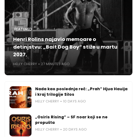
FEATURED
Henri Rolins najavio memoare o
detinjstvu: „Bait Dog Boy“ stiže u martu
2027.
HELLY CHERRY
27 MINUTES AGO
Nada kao poslednja reč: „Prah“ Hjua Hauija
i kraj trilogije Silos
HELLY CHERRY
10 DAYS AGO
„Osiris Rising“ – SF noar koji se ne
propušta
HELLY CHERRY
20 DAYS AGO