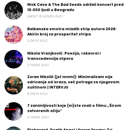
Nick Cave & The Bad Seeds održali koncert pred
10.000 ljudi u Beogradu
ABOUT 15 HOURS AGO
Balkanska smotra mladih strip autora 2026:
Akirin broj za prosperitet stripa
2 DAYS AGO
Nikola Vranjković: Poezija, rokenrol i
transcedencija otpora
3 YEARS AGO
Zoran Nikolić (jst mnml): Minimalizam nije
odricanje od izraza, već potraga za njegovom
suštinom | INTERVJU
6 DAYS AGO
7 zanimljivosti koje (ni)ste znali o filmu „Širom
zatvorenih očiju“
5 YEARS AGO
Biohazard, Death Angel i Sworn Enemy: Tri