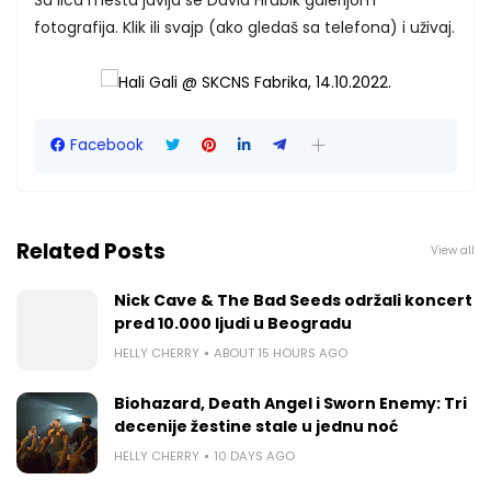
fotografija. Klik ili svajp (ako gledaš sa telefona) i uživaj.
Facebook
Related Posts
View all
Nick Cave & The Bad Seeds održali koncert
pred 10.000 ljudi u Beogradu
HELLY CHERRY
ABOUT 15 HOURS AGO
Biohazard, Death Angel i Sworn Enemy: Tri
decenije žestine stale u jednu noć
HELLY CHERRY
10 DAYS AGO