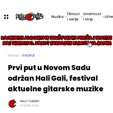
Filmovi
Umetnost
Muzika
Litte
i serije
i strip
Home
GALERIJE
Prvi put u Novom Sadu
održan Hali Gali, festival
aktuelne gitarske muzike
HELLY CHERRY
4 YEARS AGO