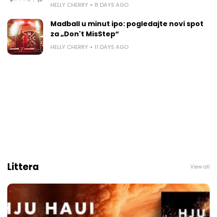
HELLY CHERRY
8 DAYS AGO
Madball u minut ipo: pogledajte novi spot
za „Don't MisStep“
HELLY CHERRY
11 DAYS AGO
Littera
View all