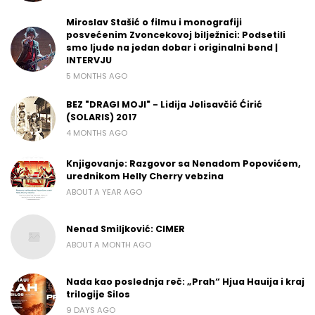
Miroslav Stašić o filmu i monografiji
posvećenim Zvoncekovoj bilježnici: Podsetili
smo ljude na jedan dobar i originalni bend |
INTERVJU
5 MONTHS AGO
BEZ "DRAGI MOJI" - Lidija Jelisavčić Ćirić
(SOLARIS) 2017
4 MONTHS AGO
Knjigovanje: Razgovor sa Nenadom Popovićem,
urednikom Helly Cherry vebzina
ABOUT A YEAR AGO
Nenad Smiljković: CIMER
ABOUT A MONTH AGO
Nada kao poslednja reč: „Prah“ Hjua Hauija i kraj
trilogije Silos
9 DAYS AGO