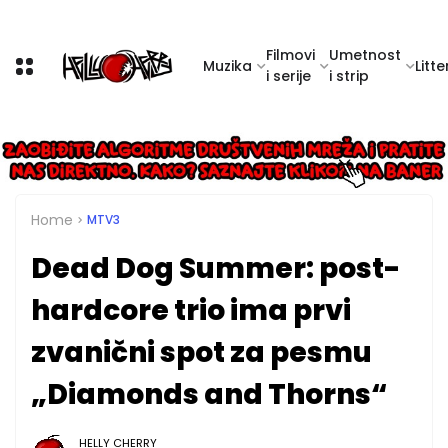
Filmovi
Umetnost
Muzika
Litte
i serije
i strip
Home
MTV3
Dead Dog Summer: post-
hardcore trio ima prvi
zvanični spot za pesmu
„Diamonds and Thorns“
HELLY CHERRY