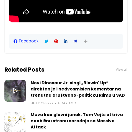
Facebook
Related Posts
View all
Novi Dinosaur Jr. singl „Blowin' Up“
direktan je i nedvosmislen komentar na
trenutnu društveno-političku klimu u SAD
HELLY CHERRY
A DAY AGO
Muva kao glavni junak: Tom Vejts otkriva
neobičnu stranu saradnje sa Massive
Attack