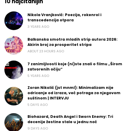
10 najčitanijih
Nikola Vranjković: Poezija, rokenrol i
transcedencija otpora
3 YEARS AGO
Balkanska smotra mladih strip autora 2026:
Akirin broj za prosperitet stripa
ABOUT 23 HOURS AGO
7 zanimljivosti koje (ni)ste znali o filmu „Širom
zatvorenih očiju“
5 YEARS AGO
Zoran Nikolić (jst mnml): Minimalizam nije
odricanje od izraza, već potraga za njegovom
suštinom | INTERVJU
5 DAYS AGO
Biohazard, Death Angel i Sworn Enemy: Tri
decenije žestine stale u jednu noć
9 DAYS AGO