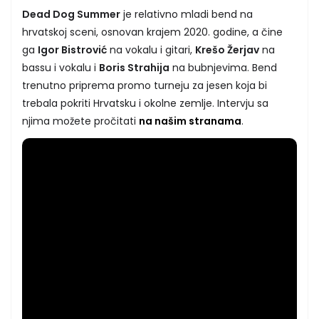
Dead Dog Summer
je relativno mladi bend na
hrvatskoj sceni, osnovan krajem 2020. godine, a čine
ga
Igor Bistrović
na vokalu i gitari,
Krešo Žerjav
na
bassu i vokalu i
Boris Strahija
na bubnjevima. Bend
trenutno priprema promo turneju za jesen koja bi
trebala pokriti Hrvatsku i okolne zemlje. Intervju sa
njima možete pročitati
na našim stranama
.