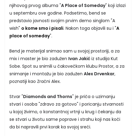
njihovog prvog albuma "
A Place of Someday
" koji izlazi
u septembru ove godine. Podsetimo, bend se
predstavio javnosti svojim prvim demo singlom "A
wish"
o kome smo i pisali
. Nakon toga objavili su i "
A
place of someday
".
Bend je materijal snimao sam u svojoj prostoriji, a za
mix i master je bio zadužen
Ivan Jakić
iz studija Kut
Sobe. Spot su snimili u čakovečkom klubu Prostor, a za
snimanje i montažu je bio zadužen
Alex Drvenkar
,
poznatiji kao Zračni Alex.
Stvar "
Diamonds and Thorns
" je priča o uzimanju
stvari i osoba "zdravo za gotovo" i poricanju stvarnosti
u kojoj živimo, o konstantnoj vrtnji u krug i čekanju da
se stvari u životu same poprave i strahu koji nas koči
da bi napravili prvi korak ka svojoj sreći.