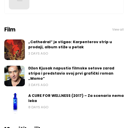
Film
View all
„Cathedral“ je stigao: Karpenterov strip u
prodaji, album stiže u petak
3 DAYS AGO
Džon Kjusak napustio filmske setove zarad
stripa i predstavio svoj prvi grafički roman
„Momo“
3 DAYS AGO
A CURE FOR WELLNESS (2017) – Za scenario nema
leka
8 DAYS AGO