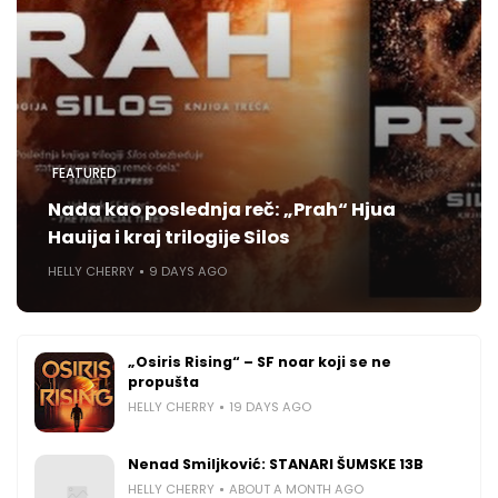
FEATURED
Nada kao poslednja reč: „Prah“ Hjua
Hauija i kraj trilogije Silos
HELLY CHERRY
9 DAYS AGO
„Osiris Rising“ – SF noar koji se ne
propušta
HELLY CHERRY
19 DAYS AGO
Nenad Smiljković: STANARI ŠUMSKE 13B
HELLY CHERRY
ABOUT A MONTH AGO