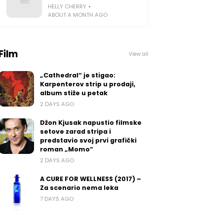
HELLY CHERRY
ABOUT A MONTH AGO
Film
View all
„Cathedral“ je stigao:
Karpenterov strip u prodaji,
album stiže u petak
2 DAYS AGO
Džon Kjusak napustio filmske
setove zarad stripa i
predstavio svoj prvi grafički
roman „Momo“
2 DAYS AGO
A CURE FOR WELLNESS (2017) –
Za scenario nema leka
7 DAYS AGO