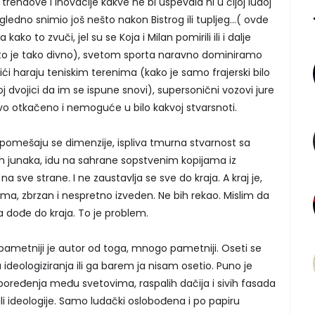
trendove i inovacije kakve ne bi uspevala ni u čijoj ludoj
igledno snimio još nešto nakon Bistrog ili tupljeg…( ovde
ko to zvuči, jel su se Koja i Milan pomirili ili i dalje
 i to je tako divno), svetom sporta naravno dominiramo
i haraju teniskim terenima (kako je samo frajerski bilo
j dvojici da im se ispune snovi), supersonični vozovi jure
vo otkačeno i nemoguće u bilo kakvoj stvarsnoti.
 pomešaju se dimenzije, ispliva tmurna stvarnost sa
h junaka, idu na sahrane sopstvenim kopijama iz
a sve strane. I ne zaustavlja se sve do kraja. A kraj je,
, zbrzan i nespretno izveden. Ne bih rekao. Mislim da
a dođe do kraja. To je problem.
 pametniji je autor od toga, mnogo pametniji. Oseti se
ideologiziranja ili ga barem ja nisam osetio. Puno je
poređenja među svetovima, raspalih dačija i sivih fasada
 ili ideologije. Samo ludački oslobođena i po papiru