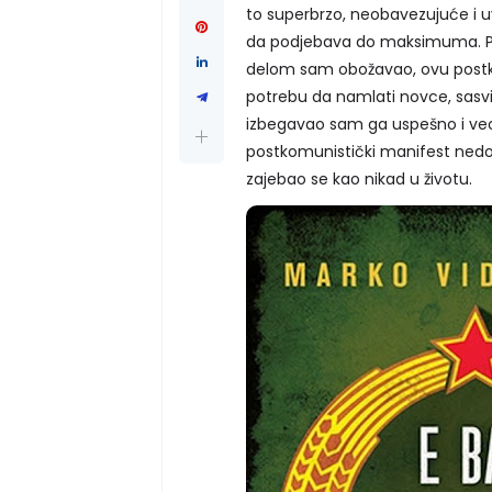
to superbrzo, neobavezujuće i u
da podjebava do maksimuma. Prv
delom sam obožavao, ovu postk
potrebu da namlati novce, sasvim
izbegavao sam ga uspešno i veo
postkomunistički manifest nedo
zajebao se kao nikad u životu.