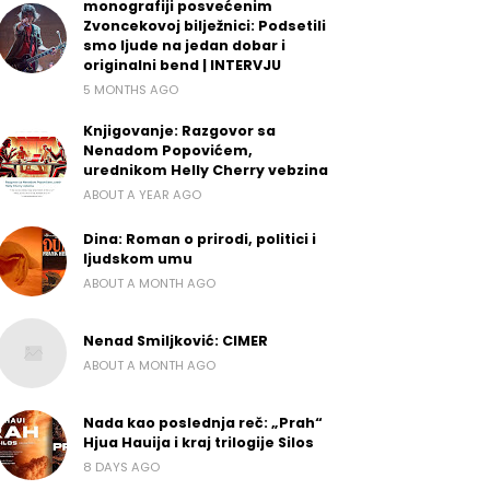
monografiji posvećenim
Zvoncekovoj bilježnici: Podsetili
smo ljude na jedan dobar i
originalni bend | INTERVJU
5 MONTHS AGO
Knjigovanje: Razgovor sa
Nenadom Popovićem,
urednikom Helly Cherry vebzina
ABOUT A YEAR AGO
Dina: Roman o prirodi, politici i
ljudskom umu
ABOUT A MONTH AGO
Nenad Smiljković: CIMER
ABOUT A MONTH AGO
Nada kao poslednja reč: „Prah“
Hjua Hauija i kraj trilogije Silos
8 DAYS AGO