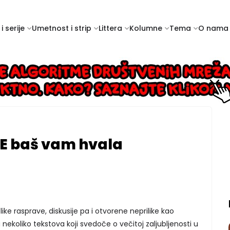
i serije
Umetnost i strip
Littera
Kolumne
Tema
O nama
 E baš vam hvala
like rasprave, diskusije pa i otvorene neprilike kao
nekoliko tekstova koji svedoče o večitoj zaljubljenosti u