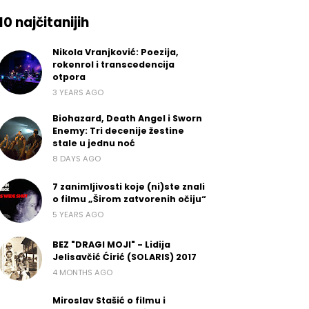
10 najčitanijih
Nikola Vranjković: Poezija,
rokenrol i transcedencija
otpora
3 YEARS AGO
Biohazard, Death Angel i Sworn
Enemy: Tri decenije žestine
stale u jednu noć
8 DAYS AGO
7 zanimljivosti koje (ni)ste znali
o filmu „Širom zatvorenih očiju“
5 YEARS AGO
BEZ "DRAGI MOJI" - Lidija
Jelisavčić Ćirić (SOLARIS) 2017
4 MONTHS AGO
Miroslav Stašić o filmu i