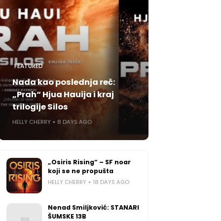
FEATURED
Nada kao poslednja reč:
„Prah“ Hjua Hauija i kraj
trilogije Silos
HELLY CHERRY
8 DAYS AGO
„Osiris Rising“ – SF noar
koji se ne propušta
HELLY CHERRY
18 DAYS AGO
Nenad Smiljković: STANARI
ŠUMSKE 13B