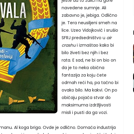
jeste da to zaliči na gore
navedene sumnje. Ali
zabavno je, jebiga. Odlično
je. Tera neusiljeni smeh na
lice. Uzeo Vidojković i srušio
SFRJ predsedništvo u
air
crashu
i izmaštao kako bi
bilo živeti bez njih i bez
rata. E sad, ne bi on bio on
da je to neka obična
fantazija za koju ćete
odmah reći ha, pa tačno bi
ovako bilo. Ma kakvi. On po
običaju pojača stvar do
maksimuma izdržljivosti
misli i pusti da ga vozi.
omanu. Al koga briga. Ovde je odlično. Domaća industrija