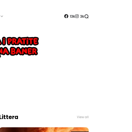
13k
3k
Littera
View all