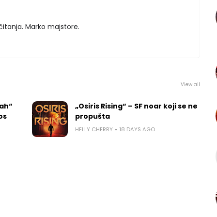
čitanja. Marko majstore.
View all
rah“
„Osiris Rising“ – SF noar koji se ne
los
propušta
HELLY CHERRY
18 DAYS AGO