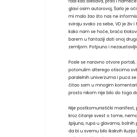
radi kao blesava, prati i nameće 
glavi osim autorovoj, Šarlo je oč
mi malo žao što nas ne informisa ka
sviraju svako za sebe, VD je živ
kako nam se hoće, braća Đoković
barem u fantaziji dati onoj drugo
zemljom. Potpuno i nezaustavlji
Posle se naravno otvore portali,
potonulim alterego otiscima svi
paralelnih univerzuma i puca se n
čitao sam u mnogim komentarima
prosto nikom nije bilo do toga d
Nije postkomunistički manifest,
kroz čitanje svest o tome, nema 
špijuna, rupa u glavama, bolnih 
da bi u svemu bilo ikakvih iluzija