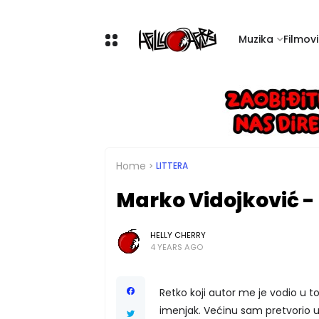
Muzika
Filmovi 
Home
LITTERA
Marko Vidojković -
HELLY CHERRY
4 YEARS AGO
Retko koji autor me je vodio u to
imenjak. Većinu sam pretvorio u 