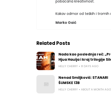
pobacana kreativnost.
Kakav odmor od teških i tromih 
Marko Gaić
Related Posts
Nada kao poslednja reč: „P
Hjua Hauija i kraj trilogije Si
HELLY CHERRY
8 DAYS AGO
Nenad Smiljković: STANARI
ŠUMSKE 13B
HELLY CHERRY
ABOUT A MONTH AGO