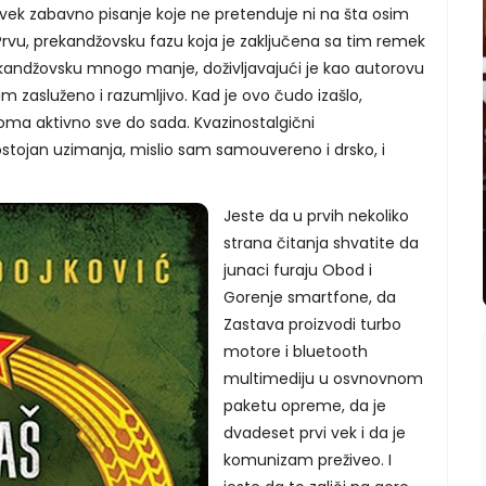
vek zabavno pisanje koje ne pretenduje ni na šta osim
u, prekandžovsku fazu koja je zaključena sa tim remek
andžovsku mnogo manje, doživljavajući je kao autorovu
 zasluženo i razumljivo. Kad je ovo čudo izašlo,
ma aktivno sve do sada. Kvazinostalgični
stojan uzimanja, mislio sam samouvereno i drsko, i
Jeste da u prvih nekoliko
strana čitanja shvatite da
junaci furaju Obod i
Gorenje smartfone, da
Zastava proizvodi turbo
motore i bluetooth
multimediju u osvnovnom
paketu opreme, da je
dvadeset prvi vek i da je
komunizam preživeo. I