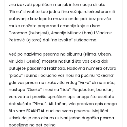
zna izazvati popriličan manjak informacija ali ako
“Plimu” shvatite kao jednu finu vožnju rolerkosterom ili
putovanje kroz lepotu muzike onda ipak bez previše
muke možete prepoznati emocije koje su Ivan
Toroman (bubnjevi), Arsenije Milinov (bas) i Vladimir
Petrović (gitara) dali “na izvolte” slušaocima.
Već po nazivima pesama na albumu (Plima, Okean,
Vir, Lido i Oseka) možete naslutiti šta vas čeka dok
putujete pasažima Frakhtala. Naslovna numera otvara
“ploču” i burno i odlučno vas nosi na pučinu “Okeana”
gde vas preuzima i zakovitla vrtlog “Vir-a” ali na sreću,
nastupa “Oseka” i nosi na “Lido”. Rogobatan, banalan,
verovatno i previše uprošćen opis onoga što osećate
dok slušate “Plimu”…Ali, tačan, vrlo precizan opis onoga
što vam FRAKHTAL nudi na svom prvencu. Moj lični
utisak da je ceo album ustvari jedna dugačka pesma
podeljena na pet celina.