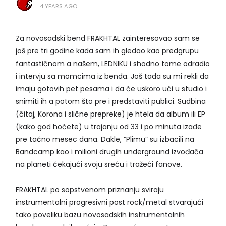
4 YEARS AGO
Za novosadski bend FRAKHTAL zainteresovao sam se
još pre tri godine kada sam ih gledao kao predgrupu
fantastičnom a našem, LEDNIKU i shodno tome odradio
i intervju sa momcima iz benda. Još tada su mi rekli da
imaju gotovih pet pesama i da će uskoro ući u studio i
snimiti ih a potom što pre i predstaviti publici. Sudbina
(čitaj, Korona i slične prepreke) je htela da album ili EP
(kako god hoćete) u trajanju od 33 i po minuta izađe
pre tačno mesec dana. Dakle, “Plimu” su izbacili na
Bandcamp kao i milioni drugih underground izvođača
na planeti čekajući svoju sreću i tražeći fanove.
FRAKHTAL po sopstvenom priznanju sviraju
instrumentalni progresivni post rock/metal stvarajući
tako poveliku bazu novosadskih instrumentalnih