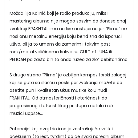
Možda Ilija Kalinić koji je radio produkciju, miks i
mastering albuma nije mogao sasvim da donese onaj
zvuk koji FRAKHTAL ima na live nastupima jer “Plima” ne
nosi onu metalnu energiju koju bend zna da isporuči
uživo, ali ja to umem da zamerim i takvim post
rock/metal veličinama kakve su CULT of LUNA ili
PELICAN pa zašto bih to onda “uzeo za zlo” debitantima.
S druge strane “Plima” je ozbiljan kompozitorski zalogaj
koji se guta sa slašću i posle par žvakanja možete da
osetite pun i kvalitetan ukus muzike koju nudi
FRAKHTAL. Od atmosferičnosti i eteričnosti do
progresivnog i futurističkog pristupa metalu i rok
muzici uopšte…
Potencijal koji ovaj trio ima je zastrašujuće velik i
očekujem (to jest, tvrdim) da će svaki naredni album