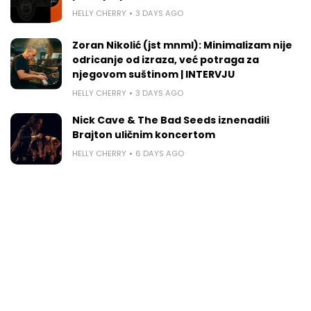
HELLY CHERRY
3 DAYS AGO
Zoran Nikolić (jst mnml): Minimalizam nije
odricanje od izraza, već potraga za
njegovom suštinom | INTERVJU
HELLY CHERRY
3 DAYS AGO
Nick Cave & The Bad Seeds iznenadili
Brajton uličnim koncertom
HELLY CHERRY
6 DAYS AGO