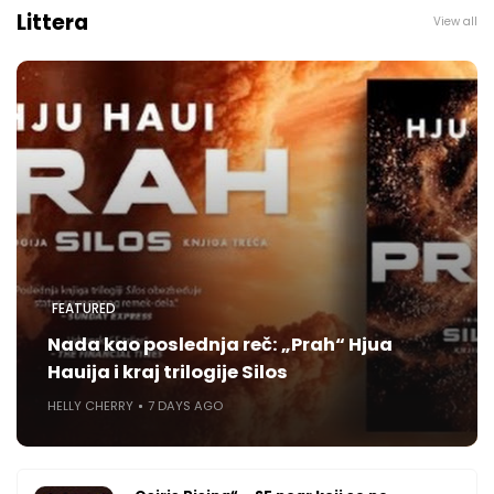
Littera
View all
FEATURED
Nada kao poslednja reč: „Prah“ Hjua
Hauija i kraj trilogije Silos
HELLY CHERRY
7 DAYS AGO