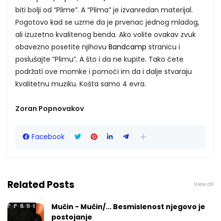
biti bolji od “Plime”. A “Plima” je izvanredan materijal.
Pogotovo kad se uzme da je prvenac jednog mladog,
ali izuzetno kvalitenog benda. Ako volite ovakav zvuk
obavezno posetite njihovu
Bandcamp
stranicu i
poslušajte “Plimu”. A što i da ne kupite. Tako ćete
podržati ove momke i pomoći im da i dalje stvaraju
kvalitetnu muziku. Košta samo 4 evra.
Zoran Popnovakov
Facebook
Related Posts
View all
Mučin - Mučin/... Besmislenost njegovo je
postojanje