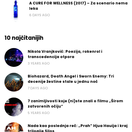
A CURE FOR WELLNESS (2017) – Za scenario nema
leka
6 DAYS AGO
10 najčitanijih
Nikola Vranjković: Poezija, rokenrol i
transcedencija otpora
3 YEARS AGO
Biohazard, Death Angel i Sworn Enemy: Tri
decenije žestine stale u jednu noć
7 DAYS AGO
7 zanimljivosti koje (ni)ste znali o filmu „Širom
zatvorenih očiju“
5 YEARS AGO
Nada kao poslednja reč: „Prah“ Hjua Hauija i kraj
trilogije Silos