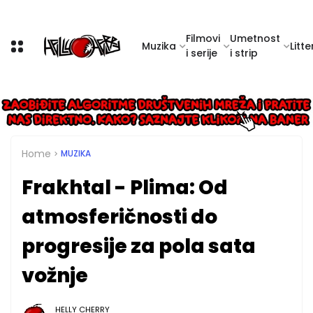
Filmovi
Umetnost
Muzika
Litte
i serije
i strip
Home
MUZIKA
Frakhtal - Plima: Od
atmosferičnosti do
progresije za pola sata
vožnje
HELLY CHERRY