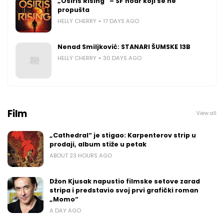
„Osiris Rising“ – SF noar koji se ne
propušta
HELLY CHERRY
17 DAYS AGO
Nenad Smiljković: STANARI ŠUMSKE 13B
HELLY CHERRY
30 DAYS AGO
Film
View all
„Cathedral“ je stigao: Karpenterov strip u
prodaji, album stiže u petak
ABOUT 23 HOURS AGO
Džon Kjusak napustio filmske setove zarad
stripa i predstavio svoj prvi grafički roman
„Momo“
A DAY AGO