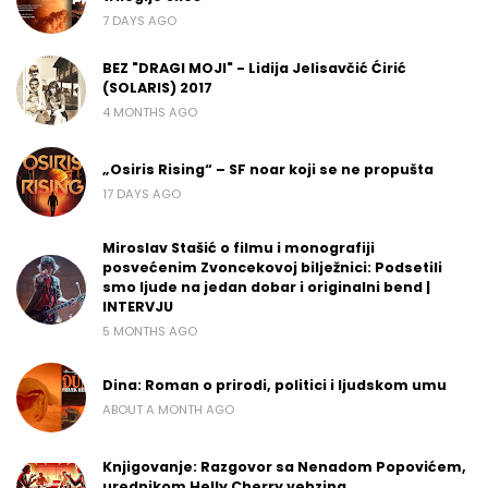
7 DAYS AGO
BEZ "DRAGI MOJI" - Lidija Jelisavčić Ćirić
(SOLARIS) 2017
4 MONTHS AGO
„Osiris Rising“ – SF noar koji se ne propušta
17 DAYS AGO
Miroslav Stašić o filmu i monografiji
posvećenim Zvoncekovoj bilježnici: Podsetili
smo ljude na jedan dobar i originalni bend |
INTERVJU
5 MONTHS AGO
Dina: Roman o prirodi, politici i ljudskom umu
ABOUT A MONTH AGO
Knjigovanje: Razgovor sa Nenadom Popovićem,
urednikom Helly Cherry vebzina