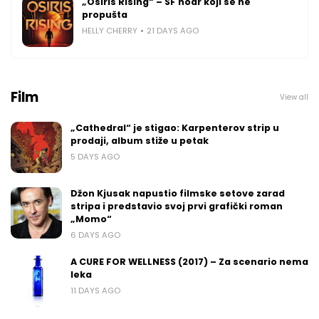
„Osiris Rising“ – SF noar koji se ne
propušta
HELLY CHERRY
21 DAYS AGO
Film
View all
„Cathedral“ je stigao: Karpenterov strip u
prodaji, album stiže u petak
5 DAYS AGO
Džon Kjusak napustio filmske setove zarad
stripa i predstavio svoj prvi grafički roman
„Momo“
6 DAYS AGO
A CURE FOR WELLNESS (2017) – Za scenario nema
leka
11 DAYS AGO