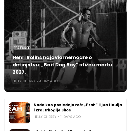
FEATURED
Henri Rolins najavio memoare o
detinjstvu: „Bait Dog Boy“ stiže u martu
2027.
HELLY CHERRY
A DAY AGO
Nada kao poslednja reč: „Prah“ Hjua Hauija
i kraj trilogije Silos
HELLY CHERRY
11 DAYS AGO