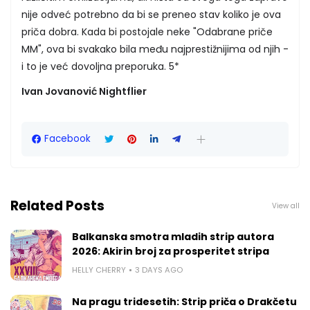
nije odveć potrebno da bi se preneo stav koliko je ova
priča dobra. Kada bi postojale neke "Odabrane priče
MM", ova bi svakako bila među najprestižnijima od njih -
i to je već dovoljna preporuka. 5*
Ivan Jovanović Nightflier
Facebook
Related Posts
View all
Balkanska smotra mladih strip autora
2026: Akirin broj za prosperitet stripa
HELLY CHERRY
3 DAYS AGO
Na pragu tridesetih: Strip priča o Drakčetu