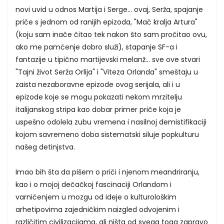
novi uvid u odnos Martija i Serge... ovaj, Serža, spajanje
priče s jednom od ranijih epizoda, "Mač kralja Artura"
(koju sam inače čitao tek nakon što sam pročitao ovu,
ako me pamćenje dobro služi), stapanje SF-a i
fantazije u tipično martijevski melanž... sve ove stvari
"Tajni život Serža Orlija" i "Viteza Orlanda" smeštaju u
zaista nezaboravne epizode ovog serijala, ali i u
epizode koje se mogu pokazati nekom mrzitelju
italijanskog stripa kao dobar primer priče koja je
uspešno odolela zubu vremena i nasilnoj demistifikaciji
kojom savremeno doba sistematski siluje popkulturu
našeg detinjstva.
Imao bih šta da pišem o priči i njenom meandriranju,
kao i o mojoj dečačkoj fascinaciji Orlandom i
varničenjem u mozgu od ideje o kulturološkim
arhetipovima zajedničkim naizgled odvojenim i
različitim civilizacijama, ali ništa od svega toga zapravo