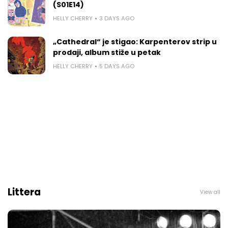
(S01E14)
HELLY CHERRY
3 DAYS AGO
„Cathedral“ je stigao: Karpenterov strip u
prodaji, album stiže u petak
HELLY CHERRY
5 DAYS AGO
Littera
View all