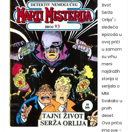
život
Serža
Orlija" i
sledeća
epizoda u
ovoj priči
u samom
su vrhu
meni
najdražih
storija iz
serijala o
MM.
Svakako u
prvih
deset.
Ova priča
ima sve -