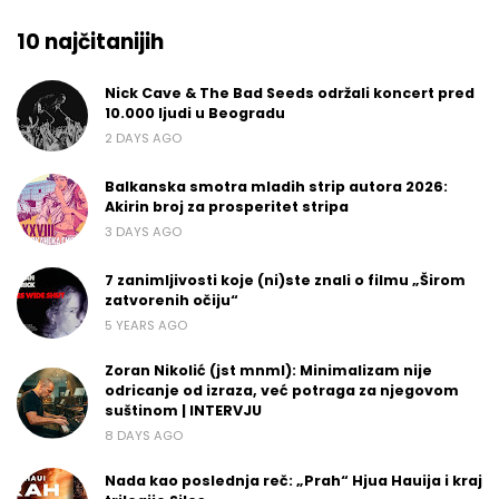
10 najčitanijih
Nick Cave & The Bad Seeds održali koncert pred
10.000 ljudi u Beogradu
2 DAYS AGO
Balkanska smotra mladih strip autora 2026:
Akirin broj za prosperitet stripa
3 DAYS AGO
7 zanimljivosti koje (ni)ste znali o filmu „Širom
zatvorenih očiju“
5 YEARS AGO
Zoran Nikolić (jst mnml): Minimalizam nije
odricanje od izraza, već potraga za njegovom
suštinom | INTERVJU
8 DAYS AGO
Nada kao poslednja reč: „Prah“ Hjua Hauija i kraj