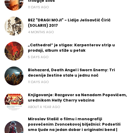
trilogije Silos
11 DAYS AGO
BEZ "DRAGI MOJI" - Lidija Jelisavčić Ćirić
(SOLARIS) 2017
4 MONTHS AGO
„Cathedral“ je stigao: Karpenterov strip u
prodaji, album stiže u petak
5 DAYS AGO
Biohazard, Death Angel i Sworn Enemy: Tri
decenije žestine stale u jednu noć
11 DAYS AGO
Knjigovanje: Razgovor sa Nenadom Popovićem,
urednikom Helly Cherry vebzina
ABOUT A YEAR AGO
Miroslav Stašić o filmu i monografiji
posvećenim Zvoncekovoj bilježnici: Podsetili
smo ljude na jedan dobar i originalni bend |