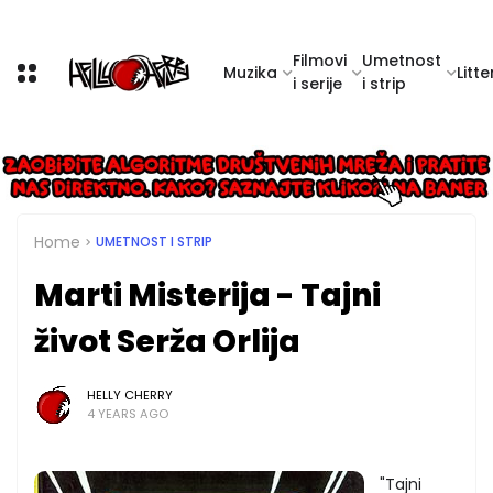
Filmovi
Umetnost
Muzika
Litte
i serije
i strip
Home
UMETNOST I STRIP
Marti Misterija - Tajni
život Serža Orlija
HELLY CHERRY
4 YEARS AGO
"Tajni