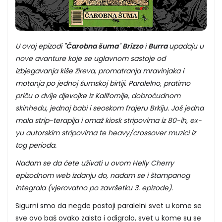
U ovoj epizodi "
Čarobna šuma
"
Brizzo
i
Burra
upadaju u
nove avanture koje se uglavnom sastoje od
izbjegavanja kiše žireva, promatranja mravinjaka i
motanja po jednoj šumskoj birtiji. Paralelno, pratimo
priču o dvije djevojke iz Kalifornije, dobroćudnom
skinhedu, jednoj babi i seoskom frajeru Brkiju. Još jedna
mala strip-terapija i omaž kiosk stripovima iz 80-ih, ex-
yu autorskim stripovima te heavy/crossover muzici iz
tog perioda.
Nadam se da ćete uživati u ovom Helly Cherry
epizodnom web izdanju do, nadam se i štampanog
integrala (vjerovatno po završetku 3. epizode).
Sigurni smo da negde postoji paralelni svet u kome se
sve ovo baš ovako zaista i odigralo, svet u kome su se