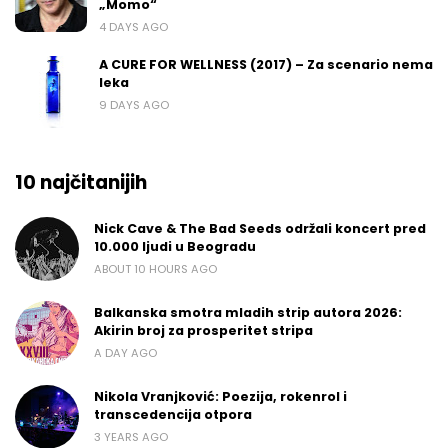
„Momo“
4 DAYS AGO
A CURE FOR WELLNESS (2017) – Za scenario nema
leka
9 DAYS AGO
10 najčitanijih
Nick Cave & The Bad Seeds održali koncert pred
10.000 ljudi u Beogradu
ABOUT 10 HOURS AGO
Balkanska smotra mladih strip autora 2026:
Akirin broj za prosperitet stripa
A DAY AGO
Nikola Vranjković: Poezija, rokenrol i
transcedencija otpora
3 YEARS AGO