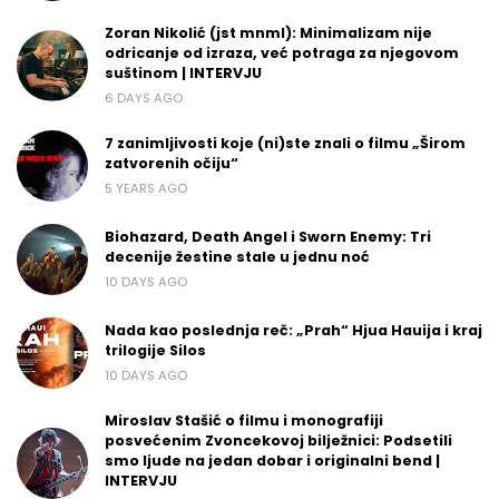
Zoran Nikolić (jst mnml): Minimalizam nije
odricanje od izraza, već potraga za njegovom
suštinom | INTERVJU
6 DAYS AGO
7 zanimljivosti koje (ni)ste znali o filmu „Širom
zatvorenih očiju“
5 YEARS AGO
Biohazard, Death Angel i Sworn Enemy: Tri
decenije žestine stale u jednu noć
10 DAYS AGO
Nada kao poslednja reč: „Prah“ Hjua Hauija i kraj
trilogije Silos
10 DAYS AGO
Miroslav Stašić o filmu i monografiji
posvećenim Zvoncekovoj bilježnici: Podsetili
smo ljude na jedan dobar i originalni bend |
INTERVJU