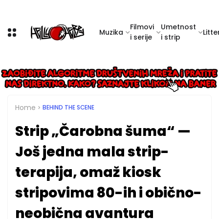
Filmovi
Umetnost
Muzika
Litte
i serije
i strip
Home
BEHIND THE SCENE
Strip „Čarobna šuma“ —
Još jedna mala strip-
terapija, omaž kiosk
stripovima 80-ih i obično-
neobična avantura