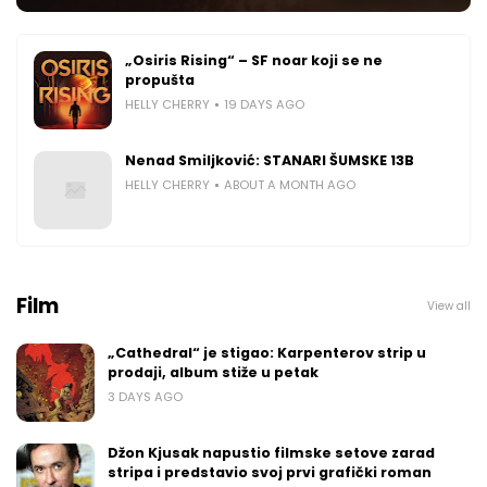
„Osiris Rising“ – SF noar koji se ne
propušta
HELLY CHERRY
19 DAYS AGO
Nenad Smiljković: STANARI ŠUMSKE 13B
HELLY CHERRY
ABOUT A MONTH AGO
Film
View all
„Cathedral“ je stigao: Karpenterov strip u
prodaji, album stiže u petak
3 DAYS AGO
Džon Kjusak napustio filmske setove zarad
stripa i predstavio svoj prvi grafički roman