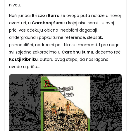
nivou.
Naši junaci
Brizzo
i
Burra
se ovoga puta nalaze u novoj
avanturi, u
Čarobnoj šumi
u kojoj nisu sami. I u ovoj
priči vas očekuju obično-neobični događaji,
andergraund i popkulturne reference, slepstik,
psihodelični, nadrealni pa i filmski momenti. I pre nego
svi zajedno zakoračimo u
Čarobnu šumu
, daćemo reč
Kostji Ribniku
, autoru ovog stripa, da nas lagano
uvede u priču...