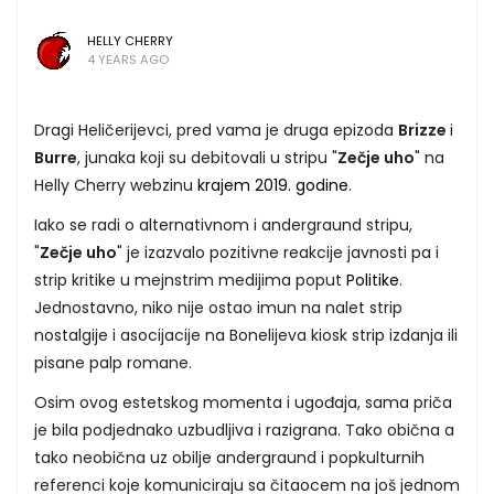
HELLY CHERRY
4 YEARS AGO
Dragi Heličerijevci, pred vama je druga epizoda
Brizze
i
Burre
, junaka koji su debitovali u stripu "
Zečje uho
" na
Helly Cherry webzinu
krajem 2019. godine
.
Iako se radi o alternativnom i andergraund stripu,
"
Zečje uho
" je izazvalo pozitivne reakcije javnosti pa i
strip kritike u mejnstrim medijima poput
Politike
.
Jednostavno, niko nije ostao imun na nalet strip
nostalgije i asocijacije na Bonelijeva kiosk strip izdanja ili
pisane palp romane.
Osim ovog estetskog momenta i ugođaja, sama priča
je bila podjednako uzbudljiva i razigrana. Tako obična a
tako neobična uz obilje andergraund i popkulturnih
referenci koje komuniciraju sa čitaocem na još jednom