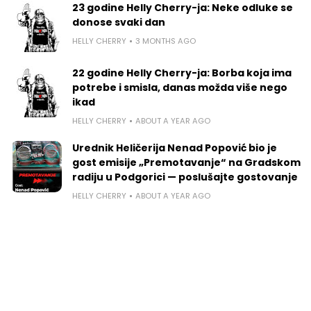
23 godine Helly Cherry-ja: Neke odluke se
donose svaki dan
HELLY CHERRY
3 MONTHS AGO
22 godine Helly Cherry-ja: Borba koja ima
potrebe i smisla, danas možda više nego
ikad
HELLY CHERRY
ABOUT A YEAR AGO
Urednik Heličerija Nenad Popović bio je
gost emisije „Premotavanje“ na Gradskom
radiju u Podgorici — poslušajte gostovanje
HELLY CHERRY
ABOUT A YEAR AGO