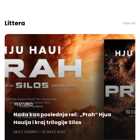
Littera
View all
FEATURED
Nada kao poslednja reč: „Prah“ Hjua
Hauija i kraj trilogije Silos
HELLY CHERRY
10 DAYS AGO