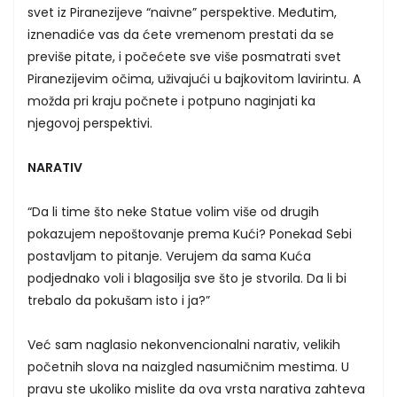
svet iz Piranezijeve “naivne” perspektive. Međutim,
iznenadiće vas da ćete vremenom prestati da se
previše pitate, i počećete sve više posmatrati svet
Piranezijevim očima, uživajući u bajkovitom lavirintu. A
možda pri kraju počnete i potpuno naginjati ka
njegovoj perspektivi.
NARATIV
“Da li time što neke Statue volim više od drugih
pokazujem nepoštovanje prema Kući? Ponekad Sebi
postavljam to pitanje. Verujem da sama Kuća
podjednako voli i blagosilja sve što je stvorila. Da li bi
trebalo da pokušam isto i ja?”
Već sam naglasio nekonvencionalni narativ, velikih
početnih slova na naizgled nasumičnim mestima. U
pravu ste ukoliko mislite da ova vrsta narativa zahteva