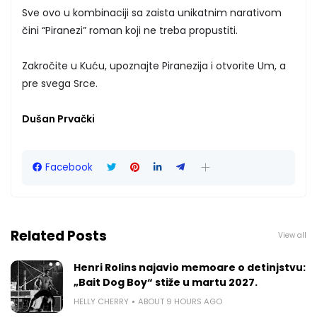
Sve ovo u kombinaciji sa zaista unikatnim narativom
čini “Piranezi” roman koji ne treba propustiti.
Zakročite u Kuću, upoznajte Piranezija i otvorite Um, a
pre svega Srce.
Dušan Prvački
Facebook
Related Posts
View all
Henri Rolins najavio memoare o detinjstvu:
„Bait Dog Boy“ stiže u martu 2027.
HELLY CHERRY
ABOUT 9 HOURS AGO