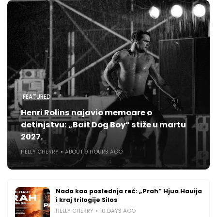
FEATURED
Henri Rolins najavio memoare o
detinjstvu: „Bait Dog Boy“ stiže u martu
2027.
HELLY CHERRY
ABOUT 9 HOURS AGO
Nada kao poslednja reč: „Prah“ Hjua Hauija
i kraj trilogije Silos
HELLY CHERRY
10 DAYS AGO