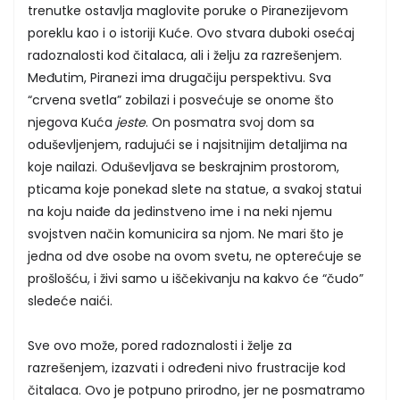
trenutke ostavlja maglovite poruke o Piranezijevom
poreklu kao i o istoriji Kuće. Ovo stvara duboki osećaj
radoznalosti kod čitalaca, ali i želju za razrešenjem.
Međutim, Piranezi ima drugačiju perspektivu. Sva
“crvena svetla” zobilazi i posvećuje se onome što
njegova Kuća
jeste
. On posmatra svoj dom sa
oduševljenjem, radujući se i najsitnijim detaljima na
koje nailazi. Oduševljava se beskrajnim prostorom,
pticama koje ponekad slete na statue, a svakoj statui
na koju naiđe da jedinstveno ime i na neki njemu
svojstven način komunicira sa njom. Ne mari što je
jedna od dve osobe na ovom svetu, ne opterećuje se
prošlošću, i živi samo u iščekivanju na kakvo će “čudo”
sledeće naići.
Sve ovo može, pored radoznalosti i želje za
razrešenjem, izazvati i određeni nivo frustracije kod
čitalaca. Ovo je potpuno prirodno, jer ne posmatramo