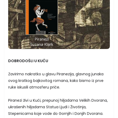
DOBRODOŠLI U KUĆU
Zavirimo nakratko u glavu Piranezija, glavnog junaka
ovog kratkog bajkovitog romana, kako bismo iz prve
ruke iskusili atmosferu priče.
Piranezi živi u Kući, prepunoj hiljadama Velikih Dvorana,
ukrašenih hiljadama Statua Ljudi i Životinja,
Stepenicama koje vode do Gornjih i Donjih Dvorana.