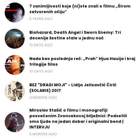
7 zanimljivosti koje (ni)ste znali o filmu „Širom
zatvorenih očiju“
5 YEARS AGO
Biohazard, Death Angel i Sworn Enemy: Tri
decenije žestine stale u jednu noć
10 DAYS AGO
Nada kao poslednja reč: „Prah“ Hjua Hauija i kraj
trilogije Silos
10 DAYS AGO
BEZ "DRAGI MOJI" - Lidija Jelisavčić Ćirić
(SOLARIS) 2017
4 MONTHS AGO
Miroslav Stašić o filmu i monografiji
posvećenim Zvoncekovoj bilježnici: Podsetili
smo ljude na jedan dobar i originalni bend |
INTERVJU
5 MONTHS AGO