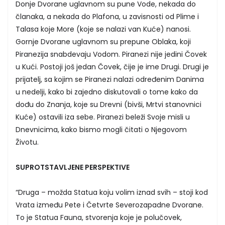
Donje Dvorane uglavnom su pune Vode, nekada do
članaka, a nekada do Plafona, u zavisnosti od Plime i
Talasa koje More (koje se nalazi van Kuće) nanosi.
Gornje Dvorane uglavnom su prepune Oblaka, koji
Piranezija snabdevaju Vodom. Piranezi nije jedini Čovek
u Kući. Postoji još jedan Čovek, čije je ime Drugi. Drugi je
prijatelj, sa kojim se Piranezi nalazi određenim Danima
u nedelji, kako bi zajedno diskutovali o tome kako da
dođu do Znanja, koje su Drevni (bivši, Mrtvi stanovnici
Kuće) ostavili iza sebe. Piranezi beleži Svoje misli u
Dnevnicima, kako bismo mogli čitati o Njegovom
Životu.
SUPROTSTAVLJENE PERSPEKTIVE
“Druga – možda Statua koju volim iznad svih – stoji kod
Vrata između Pete i Četvrte Severozapadne Dvorane.
To je Statua Fauna, stvorenja koje je polučovek,