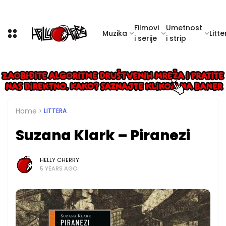
Filmovi
Umetnost
Muzika
Litte
i serije
i strip
Home
LITTERA
Suzana Klark – Piranezi
HELLY CHERRY
5 YEARS AGO