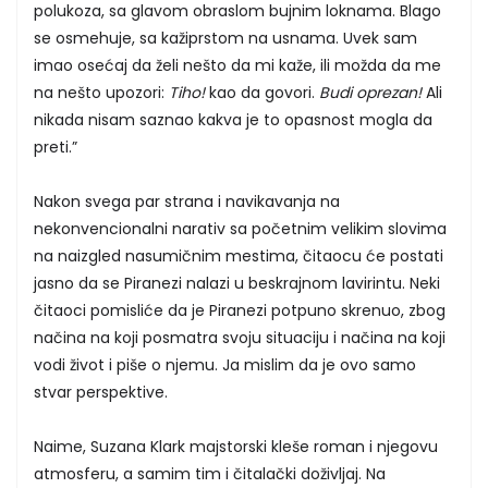
polukoza, sa glavom obraslom bujnim loknama. Blago
se osmehuje, sa kažiprstom na usnama. Uvek sam
imao osećaj da želi nešto da mi kaže, ili možda da me
na nešto upozori:
Tiho!
kao da govori.
Budi oprezan!
Ali
nikada nisam saznao kakva je to opasnost mogla da
preti.”
Nakon svega par strana i navikavanja na
nekonvencionalni narativ sa početnim velikim slovima
na naizgled nasumičnim mestima, čitaocu će postati
jasno da se Piranezi nalazi u beskrajnom lavirintu. Neki
čitaoci pomisliće da je Piranezi potpuno skrenuo, zbog
načina na koji posmatra svoju situaciju i načina na koji
vodi život i piše o njemu. Ja mislim da je ovo samo
stvar perspektive.
Naime, Suzana Klark majstorski kleše roman i njegovu
atmosferu, a samim tim i čitalački doživljaj. Na