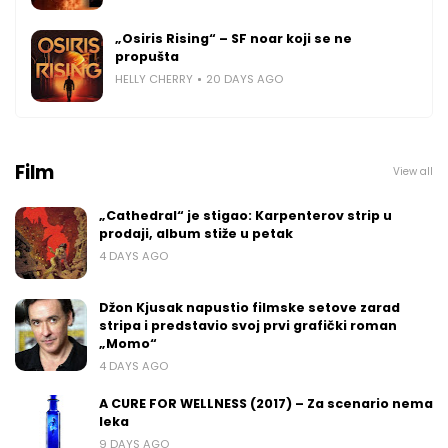
„Osiris Rising“ – SF noar koji se ne
propušta
HELLY CHERRY
20 DAYS AGO
Film
View all
„Cathedral“ je stigao: Karpenterov strip u
prodaji, album stiže u petak
4 DAYS AGO
Džon Kjusak napustio filmske setove zarad
stripa i predstavio svoj prvi grafički roman
„Momo“
4 DAYS AGO
A CURE FOR WELLNESS (2017) – Za scenario nema
leka
9 DAYS AGO