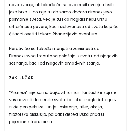
navikavanje, ali takođe će se ovo navikavanje desiti
jako brzo. Ono nije tu da samo dočara Piranezijevo
poimanje sveta, već je tu i da naglasi neku vrstu
arhaičnosti govora, kao i izolovanosti od sveta koju će
čitaoci osetiti tokom Piranezijevih avantura.
Narativ će se takođe menjati u zavisnosti od
Piranezijevog trenutnog položaja u svetu, od njegovih
saznanja, kao i od njegovih emotivnih stanja.
ZAKLJUČAK
“Piranezi” nije samo bajkovit roman fantastike koji će
vas navesti da cenite svet oko sebe i sagledate ga iz
tuđe perspektive. On je i misterija, triler, akcija,
filozofska diskusija, pa čak i detektivska priča u
pojedinim trenucima.