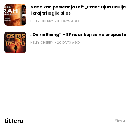
Nada kao poslednja reč: „Prah“ Hjua Hauija
i kraj trilogije Silos
HELLY CHERRY
10 DAYS AGO
„Osiris Rising“ – SF noar koji se ne propušta
HELLY CHERRY
20 DAYS AGO
Littera
View all