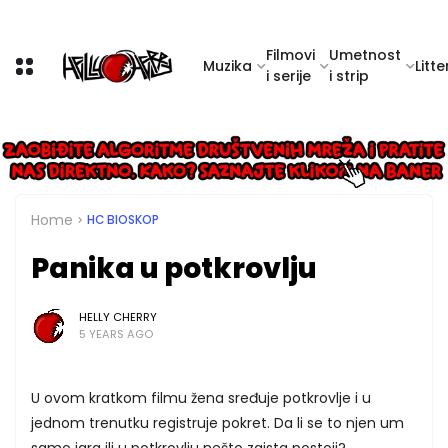
Filmovi
Umetnost
Muzika
Litte
i serije
i strip
Home
HC BIOSKOP
Panika u potkrovlju
HELLY CHERRY
5 YEARS AGO
U ovom kratkom filmu žena sređuje potkrovlje i u
jednom trenutku registruje pokret. Da li se to njen um
samo igra ili u potkrovlju nešto zaista postoji?