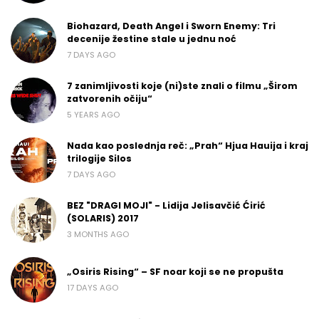
Biohazard, Death Angel i Sworn Enemy: Tri
decenije žestine stale u jednu noć
7 DAYS AGO
7 zanimljivosti koje (ni)ste znali o filmu „Širom
zatvorenih očiju“
5 YEARS AGO
Nada kao poslednja reč: „Prah“ Hjua Hauija i kraj
trilogije Silos
7 DAYS AGO
BEZ "DRAGI MOJI" - Lidija Jelisavčić Ćirić
(SOLARIS) 2017
3 MONTHS AGO
„Osiris Rising“ – SF noar koji se ne propušta
17 DAYS AGO