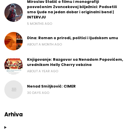
Miroslav Stašić o filmu i monografiji
posvećenim Zvoncekovoj bilježnici: Podsetili
smo ljude na jedan dobar i originalni bend |
INTERVJU
5 MONTHS AGO
Dina: Roman o prirodi, politici i ljudskom umu
ABOUT A MONTH AGO
Knjigovanje: Razgovor sa Nenadom Popovićem,
urednikom Helly Cherry vebzina
ABOUT A YEAR AGO
Nenad Smiljković: CIMER
30 DAYS AGO
Arhiva