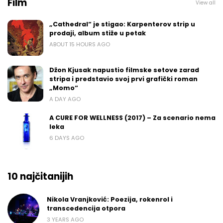
Film
View all
„Cathedral“ je stigao: Karpenterov strip u
prodaji, album stiže u petak
ABOUT 15 HOURS AGO
Džon Kjusak napustio filmske setove zarad
stripa i predstavio svoj prvi grafički roman
„Momo“
A DAY AGO
A CURE FOR WELLNESS (2017) – Za scenario nema
leka
6 DAYS AGO
10 najčitanijih
Nikola Vranjković: Poezija, rokenrol i
transcedencija otpora
3 YEARS AGO