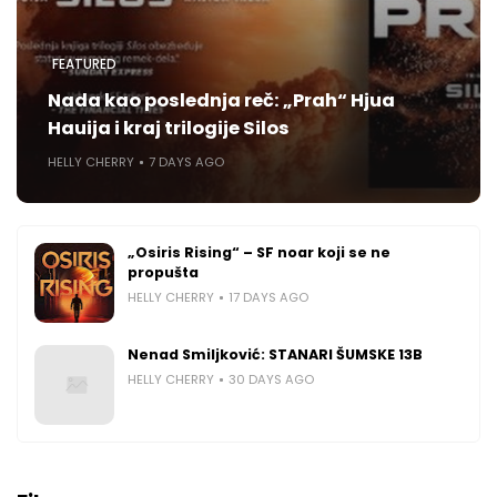
FEATURED
Nada kao poslednja reč: „Prah“ Hjua
Hauija i kraj trilogije Silos
HELLY CHERRY
7 DAYS AGO
„Osiris Rising“ – SF noar koji se ne
propušta
HELLY CHERRY
17 DAYS AGO
Nenad Smiljković: STANARI ŠUMSKE 13B
HELLY CHERRY
30 DAYS AGO