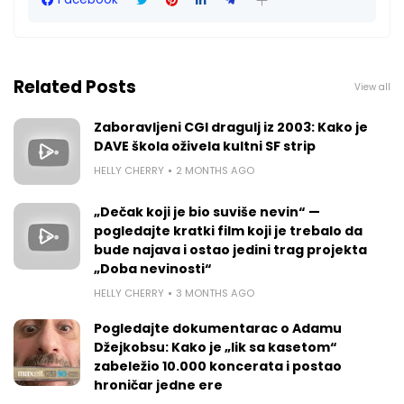
Related Posts
View all
Zaboravljeni CGI dragulj iz 2003: Kako je
DAVE škola oživela kultni SF strip
HELLY CHERRY
2 MONTHS AGO
„Dečak koji je bio suviše nevin“ —
pogledajte kratki film koji je trebalo da
bude najava i ostao jedini trag projekta
„Doba nevinosti“
HELLY CHERRY
3 MONTHS AGO
Pogledajte dokumentarac o Adamu
Džejkobsu: Kako je „lik sa kasetom“
zabeležio 10.000 koncerata i postao
hroničar jedne ere