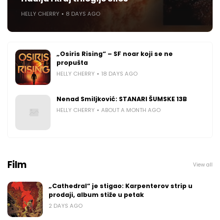
HELLY CHERRY
8 DAYS AGO
„Osiris Rising“ – SF noar koji se ne
propušta
HELLY CHERRY
18 DAYS AGO
Nenad Smiljković: STANARI ŠUMSKE 13B
HELLY CHERRY
ABOUT A MONTH AGO
Film
View all
„Cathedral“ je stigao: Karpenterov strip u
prodaji, album stiže u petak
2 DAYS AGO