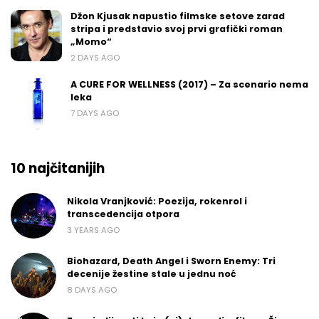
Džon Kjusak napustio filmske setove zarad
stripa i predstavio svoj prvi grafički roman
„Momo“
2 DAYS AGO
A CURE FOR WELLNESS (2017) – Za scenario nema
leka
7 DAYS AGO
10 najčitanijih
Nikola Vranjković: Poezija, rokenrol i
transcedencija otpora
3 YEARS AGO
Biohazard, Death Angel i Sworn Enemy: Tri
decenije žestine stale u jednu noć
8 DAYS AGO