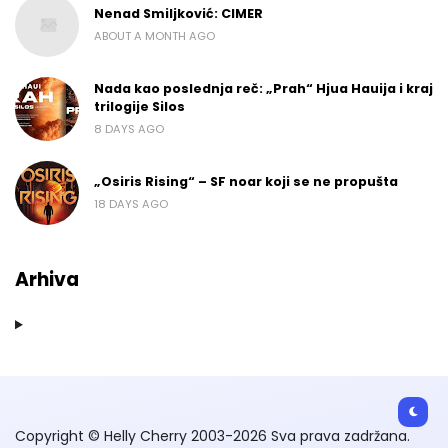
Nenad Smiljković: CIMER
ABOUT A MONTH AGO
Nada kao poslednja reč: „Prah“ Hjua Hauija i kraj
trilogije Silos
8 DAYS AGO
„Osiris Rising“ – SF noar koji se ne propušta
18 DAYS AGO
Arhiva
Copyright © Helly Cherry 2003-2026 Sva prava zadržana.