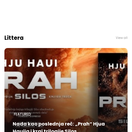
Littera
View all
FEATURED
Nada kao poslednja reč: „Prah“ Hjua
Hauija i kraj trilogije Silos