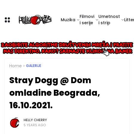
Filmovi
Umetnost
Muzika
Litte
i serije
i strip
Home
GALERIJE
Stray Dogg @ Dom
omladine Beograda,
16.10.2021.
HELLY CHERRY
5 YEARS AGO