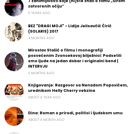
7 zanimljivosti koje (ni)ste znali o filmu „Širom
zatvorenih očiju“
5 YEARS AGO
BEZ "DRAGI MOJI" - Lidija Jelisavčić Ćirić
(SOLARIS) 2017
4 MONTHS AGO
Miroslav Stašić o filmu i monografiji
posvećenim Zvoncekovoj bilježnici: Podsetili
smo ljude na jedan dobar i originalni bend |
INTERVJU
5 MONTHS AGO
Knjigovanje: Razgovor sa Nenadom Popovićem,
urednikom Helly Cherry vebzina
ABOUT A YEAR AGO
Dina: Roman o prirodi, politici i ljudskom umu
ABOUT A MONTH AGO