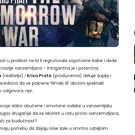
lazi u prošlost ne bi li regrutovala sopstvene babe i dede
nvazije vanzemljaca – intrigantna je i potentna,
a
(reditelja) i
Krisa Prata
(producenta) deluje šuplje i
edstvo da se pokrene filmski SF akcioni spektakl.
go odgovora, npr.:
ju svoje slabo obučene i smotane rođake u vanzemljsku
gao drugačije da se iskoristi u ratu protiv vanzemaljaca,
buči za budućnost?
imaju potrebu da zbijaju loše šale u smrtno ozbiljnim