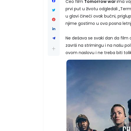
Ceo film
Tomorrow war
ima vaj
prvi put u životu odgledali „Ter
u glavi čineći ovak bučni, priglu
njime gostimo u ova posna letn
Ne dešava se svaki dan da film 
završi na strimingu i na našu 
ovom naslovu i ne treba biti toli