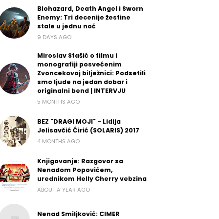
Biohazard, Death Angel i Sworn
Enemy: Tri decenije žestine
stale u jednu noć
9 DAYS AGO
Miroslav Stašić o filmu i
monografiji posvećenim
Zvoncekovoj bilježnici: Podsetili
smo ljude na jedan dobar i
originalni bend | INTERVJU
5 MONTHS AGO
BEZ "DRAGI MOJI" - Lidija
Jelisavčić Ćirić (SOLARIS) 2017
4 MONTHS AGO
Knjigovanje: Razgovor sa
Nenadom Popovićem,
urednikom Helly Cherry vebzina
ABOUT A YEAR AGO
Nenad Smiljković: CIMER