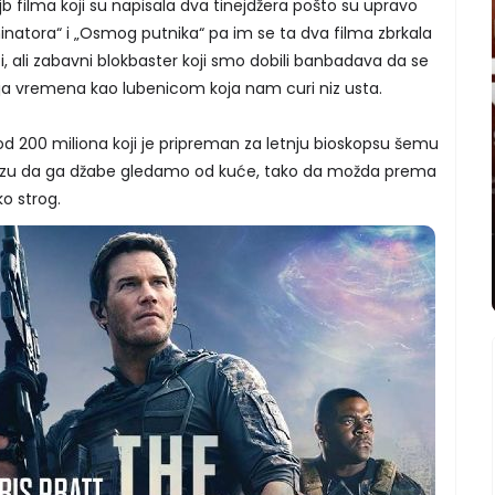
b filma koji su napisala dva tinejdžera pošto su upravo
minatora“ i „Osmog putnika“ pa im se ta dva filma zbrkala
pi, ali zabavni blokbaster koji smo dobili banbadava da se
ja vremena kao lubenicom koja nam curi niz usta.
od 200 miliona koji je pripreman za letnju bioskopsu šemu
polzu da ga džabe gledamo od kuće, tako da možda prema
ko strog.