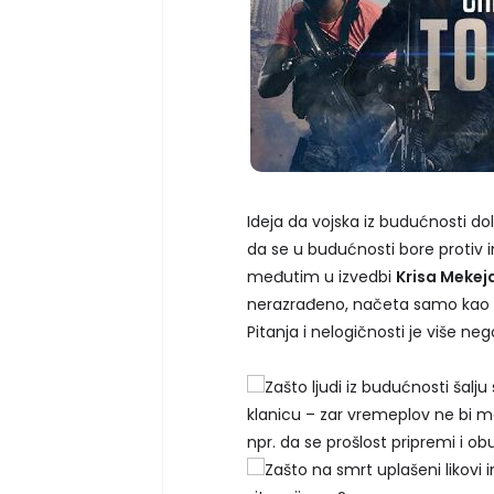
Ideja da vojska iz budućnosti do
da se u budućnosti bore protiv i
međutim u izvedbi
Krisa Mekej
nerazrađeno, načeta samo kao sr
Pitanja i nelogičnosti je više ne
Zašto ljudi iz budućnosti šal
klanicu – zar vremeplov ne bi mo
npr. da se prošlost pripremi i o
Zašto na smrt uplašeni likovi 