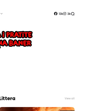
13k
3k
Littera
View all