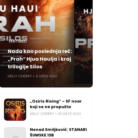
FEATURED
Nada kao poslednja reč:
„Prah“ Hjua Hauija i kraj
trilogije Silos
HELLY CHERRY
9 DAYS AGO
„Osiris Rising“ – SF noar
koji se ne propušta
HELLY CHERRY
19 DAYS AGO
Nenad Smiljković: STANARI
ŠUMSKE 13B