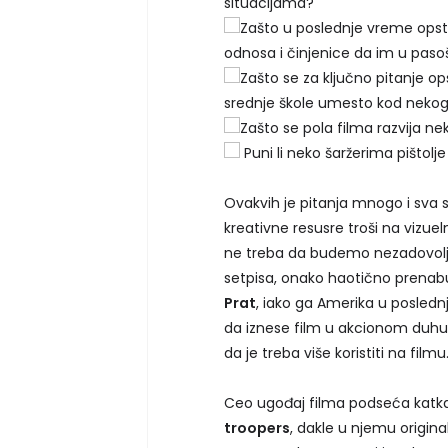
situacijama?
Zašto u poslednje vreme opst
odnosa i činjenice da im u paso
Zašto se za ključno pitanje o
srednje škole umesto kod nekog
Zašto se pola filma razvija ne
Puni li neko šaržerima pištolj
Ovakvih je pitanja mnogo i sva 
kreativne resusre troši na vizuel
ne treba da budemo nezadovolj
setpisa, onako haotično prenab
Prat
, iako ga Amerika u posled
da iznese film u akcionom duhu, 
da je treba više koristiti na filmu
Ceo ugođaj filma podseća kat
troopers
, dakle u njemu origina