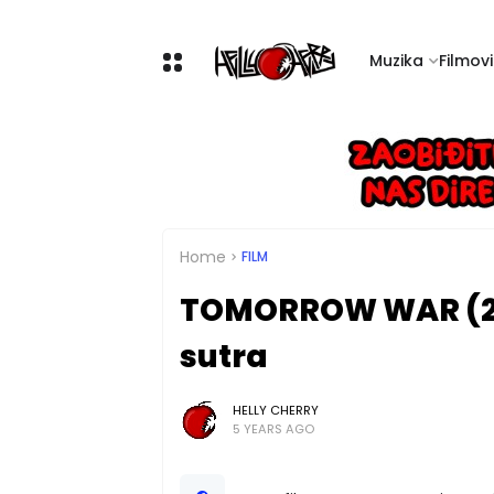
Muzika
Filmovi 
Home
FILM
TOMORROW WAR (202
sutra
HELLY CHERRY
5 YEARS AGO