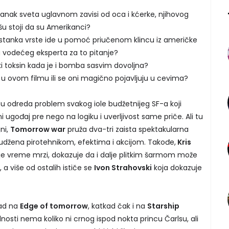
anak sveta uglavnom zavisi od oca i kćerke, njihovog
šu stoji da su Amerikanci?
pstanka vrste ide u pomoć priučenom klincu iz američke
 vodećeg eksperta za to pitanje?
ki toksin kada je i bomba sasvim dovoljna?
e u ovom filmu ili se oni magično pojavljuju u cevima?
su odreda problem svakog iole budžetnijeg SF-a koji
ni ugođaj pre nego na logiku i uverljivost same priče. Ali tu
ni,
Tomorrow war
pruža dva-tri zaista spektakularna
udžena pirotehnikom, efektima i akcijom. Takođe,
Kris
nje vreme mrzi, dokazuje da i dalje plitkim šarmom može
a više od ostalih ističe se
Ivon Strahovski
koja dokazuje
.
kad na
Edge of tomorrow
, katkad čak i na
Starship
lnosti nema koliko ni crnog ispod nokta princu Čarlsu, ali