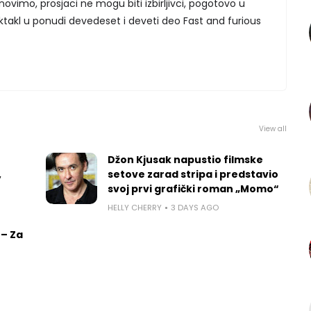
novimo, prosjaci ne mogu biti izbirljivci, pogotovo u
ektakl u ponudi devedeset i deveti deo Fast and furious
View all
Džon Kjusak napustio filmske
,
setove zarad stripa i predstavio
svoj prvi grafički roman „Momo“
HELLY CHERRY
3 DAYS AGO
 – Za