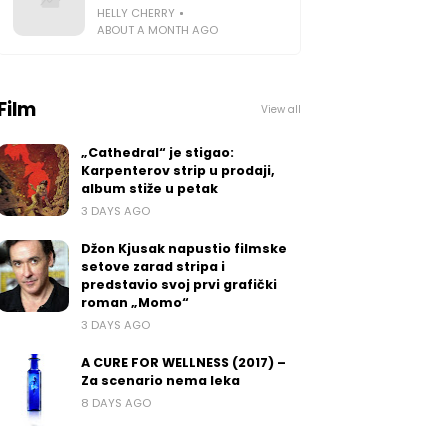
HELLY CHERRY
ABOUT A MONTH AGO
Film
View all
„Cathedral“ je stigao:
Karpenterov strip u prodaji,
album stiže u petak
3 DAYS AGO
Džon Kjusak napustio filmske
setove zarad stripa i
predstavio svoj prvi grafički
roman „Momo“
3 DAYS AGO
A CURE FOR WELLNESS (2017) –
Za scenario nema leka
8 DAYS AGO