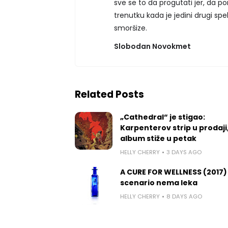
sve se to da progutati jer, da po
trenutku kada je jedini drugi sp
smoršize.
Slobodan Novokmet
Related Posts
„Cathedral“ je stigao:
Karpenterov strip u prodaji
album stiže u petak
HELLY CHERRY
3 DAYS AGO
A CURE FOR WELLNESS (2017)
scenario nema leka
HELLY CHERRY
8 DAYS AGO