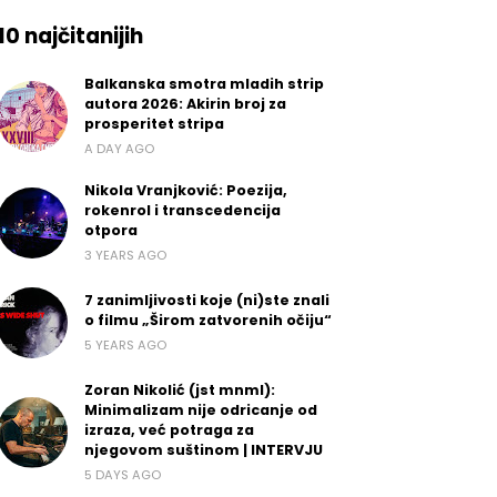
10 najčitanijih
Balkanska smotra mladih strip
autora 2026: Akirin broj za
prosperitet stripa
A DAY AGO
Nikola Vranjković: Poezija,
rokenrol i transcedencija
otpora
3 YEARS AGO
7 zanimljivosti koje (ni)ste znali
o filmu „Širom zatvorenih očiju“
5 YEARS AGO
Zoran Nikolić (jst mnml):
Minimalizam nije odricanje od
izraza, već potraga za
njegovom suštinom | INTERVJU
5 DAYS AGO