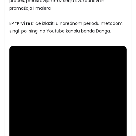
proces, predstavljen kroz seriju svakodnevnih
promašaja i malera.
EP “
Prvi rez
” će izlaziti u narednom periodu metodom
singl-po-singl na Youtube kanalu benda Danga.