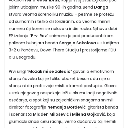
vokalom
Andree Ambruš
, koji je svoj zvuk izgradio pod
jakim uticajem muzike 90-ih godina. Bend
Danga
stvara veoma šarenoliku muziku – pesme se protežu
od sumornih i teško distoriziranih, do veoma mirnih
numera čiji koreni se nalaze u indie rocku. Njihovo debi
EP izdanje “
Prvi Rez
” snimano je pod producentskom
palicom bubnjara benda
Sergeja Sokolova
u studijima
3×2 u Pančevu, Down There Studiju i prostorijama FDU-
a u Beogradu.
Prvi singl “
Mozak mi se zaledio
” govori o emotivnom
stanju čoveka koji je toliko obuzet besom, da nije u
stanju ni da prati svoje misli, a kamoli postupke. Glavni
uzrok njegovog nespokoja leži u akumulaciji negativnih
osećanja, a spot koji su zajedničkim snagama snimili
direktor fotografije
Nemanja Đorđević
, gitarista benda
i scenarista
Mladen Milošević
i
Milena Gojković
, koja
glumački iznosi celu radnju, verno dočarava taj nemili