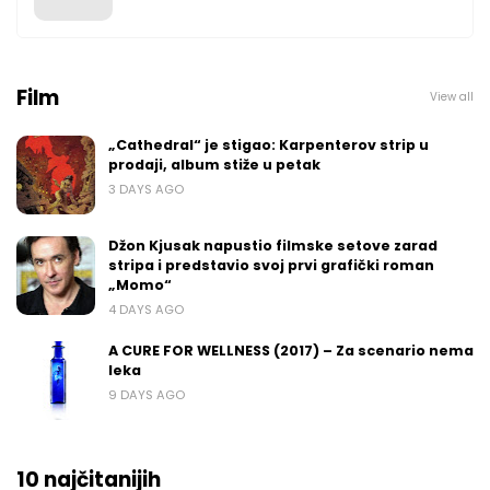
Film
View all
„Cathedral“ je stigao: Karpenterov strip u
prodaji, album stiže u petak
3 DAYS AGO
Džon Kjusak napustio filmske setove zarad
stripa i predstavio svoj prvi grafički roman
„Momo“
4 DAYS AGO
A CURE FOR WELLNESS (2017) – Za scenario nema
leka
9 DAYS AGO
10 najčitanijih