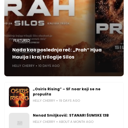
FEATURED
Nada kao poslednja reč: „Prah“ Hjua
Hauija i kraj trilogije Silos
HELLY CHERRY
10 DAYS AGO
„Osiris Rising“ – SF noar koji se ne
propušta
HELLY CHERRY
19 DAYS AGO
Nenad Smiljković: STANARI ŠUMSKE 13B
HELLY CHERRY
ABOUT A MONTH AGO