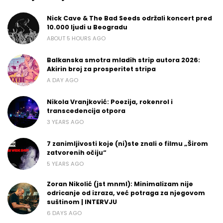
Nick Cave & The Bad Seeds održali koncert pred
10.000 ljudi u Beogradu
ABOUT 5 HOURS AGO
Balkanska smotra mladih strip autora 2026:
Akirin broj za prosperitet stripa
A DAY AGO
Nikola Vranjković: Poezija, rokenrol i
transcedencija otpora
3 YEARS AGO
7 zanimljivosti koje (ni)ste znali o filmu „Širom
zatvorenih očiju“
5 YEARS AGO
Zoran Nikolić (jst mnml): Minimalizam nije
odricanje od izraza, već potraga za njegovom
suštinom | INTERVJU
6 DAYS AGO