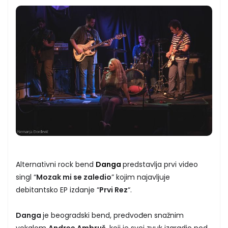
Alternativni rock bend
Danga
predstavlja prvi video
singl “
Mozak mi se zaledio
” kojim najavljuje
debitantsko EP izdanje “
Prvi Rez
“.
Danga
je beogradski bend, predvođen snažnim