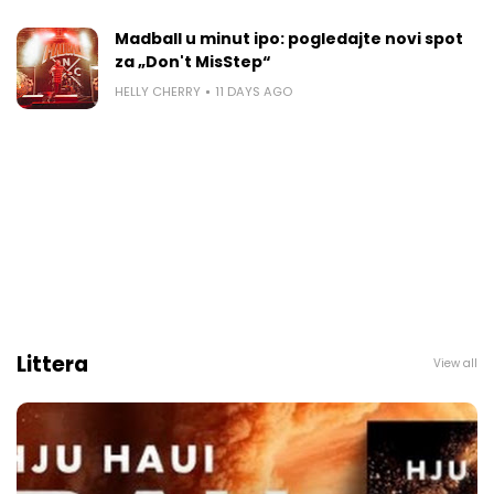
Madball u minut ipo: pogledajte novi spot
za „Don't MisStep“
HELLY CHERRY
11 DAYS AGO
Littera
View all