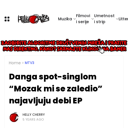
Filmovi
Umetnost
Muzika
Litte
i serije
i strip
Home
MTV3
Danga spot-singlom
“Mozak mi se zaledio”
najavljuju debi EP
HELLY CHERRY
5 YEARS AGO