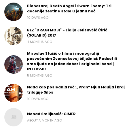
Biohazard, Death Angel i Sworn Enemy: Tri
decenije žestine stale u jednu noć
10 DAYS AGO
BEZ "DRAGI MOJI" - Lidija Jelisavčić Ćirić
(SOLARIS) 2017
4 MONTHS AGO
Miroslav Stašić o filmu i monografiji
posvećenim Zvoncekovoj bilježnici: Podsetili
smo ljude na jedan dobar i originalni bend |
INTERVJU
5 MONTHS AGO
Nada kao poslednja reč: „Prah“ Hjua Hauija i kraj
trilogije Silos
10 DAYS AGO
Nenad Smiljković: CIMER
ABOUT A MONTH AGO