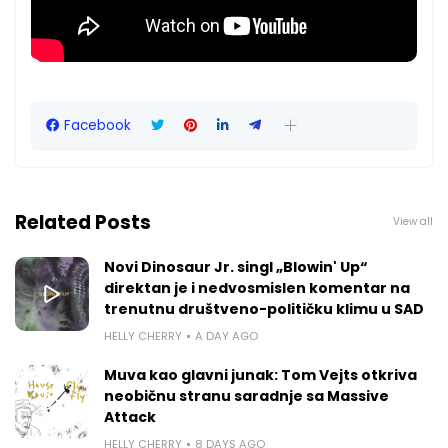
Facebook
Related Posts
View all
Novi Dinosaur Jr. singl „Blowin' Up“
direktan je i nedvosmislen komentar na
trenutnu društveno-političku klimu u SAD
HELLY CHERRY
A DAY AGO
Muva kao glavni junak: Tom Vejts otkriva
neobičnu stranu saradnje sa Massive
Attack
HELLY CHERRY
8 DAYS AGO